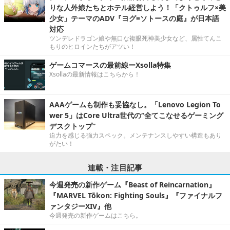
りな人外娘たちとホテル経営しよう！「クトゥルフ×美
少女」テーマのADV『ヨグ=ソトースの庭』が日本語
対応
ツンデレドラゴン娘や無口な複眼死神美少女など、属性てんこ
もりのヒロインたちがアツい！
ゲームコマースの最前線ーXsolla特集
Xsollaの最新情報はこちらから！
AAAゲームも制作も妥協なし。「Lenovo Legion To
wer 5」はCore Ultra世代の“全てこなせるゲーミング
デスクトップ”
迫力を感じる強力スペック。メンテナンスしやすい構造もあり
がたい！
連載・注目記事
今週発売の新作ゲーム『Beast of Reincarnation』
『MARVEL Tōkon: Fighting Souls』『ファイナルフ
ァンタジーXIV』他
今週発売の新作ゲームはこちら。