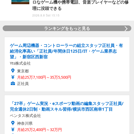
ロなゲーム機や携帯電話、音楽プレイヤーなどの修
理に没頭できる
2026.8.8 Sat 15:15
ランキングをもっと見る
ゲーム周辺機器・コントローラーの組立スタッフ正社員・有
給消化率高い「正社員/年間休日125日/IT・ゲーム業界志
望」・新宿区西新宿
Yts株式会社
東京都
月給25万7,100円～35万5,500円
正社員
「27卒」ゲーム実況・eスポーツ動画の編集スタッフ正社員/
完全週休2日制・動画スキル習得/横浜市西区南幸1丁目
ベンタス株式会社
神奈川県
月給25万2,400円～32万円