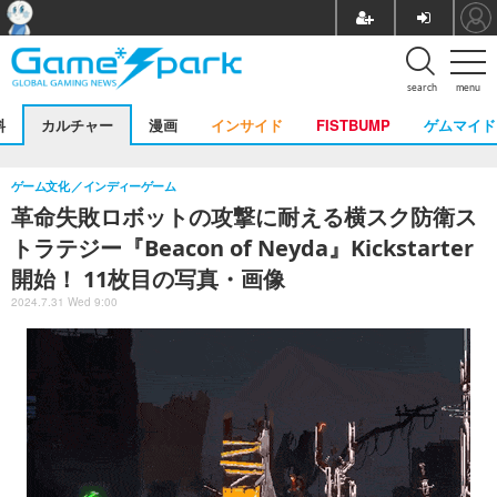
search
menu
料
カルチャー
漫画
インサイド
FISTBUMP
ゲムマイド
ゲーム文化
インディーゲーム
革命失敗ロボットの攻撃に耐える横スク防衛ス
トラテジー『Beacon of Neyda』Kickstarter
開始！ 11枚目の写真・画像
2024.7.31 Wed 9:00