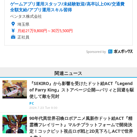
ゲームアプリ運用スタッフ/未経験歓迎/高卒以上OK/交通費
全額支給/アプリ運用スキル習得
ベンタス株式会社
埼玉県
月給21万9,800円～30万5,500円
正社員
Sponsored by
関連ニュース
『SEKIRO』から影響を受けたドット絵ACT『Legend
of Parry King』ストアページ公開―パリィと回避を駆
使して敵を完封
PC
2024.7.23 Tue 9:00
90年代異世界召喚ロボアニメ風新作ドット絵ACT『精
霊機フレイリート』マルチプラットフォームで開発決
定！コックピット視点ロボ戦と2D見下ろしACTで世界