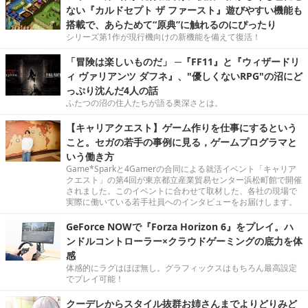
ない『カルドセプト ザ ファースト』遊びやすい機能も
搭載で、あらためて“原典”に触れるのにぴったり
シリーズ第1作が現行機向けの新機能を備えて復活！
「冒険は楽しいものだ」 ─『FF11』と『ウィザードリ
ィ ヴァリアンツ ダフネ』、"優しくないRPG"の沼にど
っぷり沈んだ4人の話
ふたつの沼の住人たちが語る奥深さとは。
【キャリアクエスト】ゲーム作りを仕事にするという
こと。セガの若手の事例に見る，ゲームプログラマと
いう働き方
Game*Sparkと4Gamerの合同による就活イベント「キャリア
クエスト」の第4回が東京都立産業貿易センター浜松町館で開催
されました。このイベントに合わせて取材した、各社の現場で
実際に働いている若手社員へのインタビューをお届けします。
GeForce NOWで『Forza Horizon 6』をプレイ。ハ
ンドルコントローラー×クラウドゲーミングの底力を体
感
体感的にラグはほぼ無し。グラフィックスはもちろん最高設定
でプレイ可能！
クーデレからスタイル抜群お姉さんまでよりどりみど