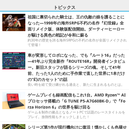
トピックス
祖国に裏切られた騎士は、王の仇敵の娘を護ることに
なった―1998年の海外SRPG不朽の名作『幻世録』全
面リメイク版、体験版配信開始。ダーティーヒーロー
が駆ける異色の戦記が令和に蘇る
約30年の歴史を誇る海外SRPGの不朽の名作が全面リメイクされ
て登場！
車が変形してロボになった、でも『ルート16』だった
―41年ぶり完全新作『ROUTE16R』開発者インタビュ
ー。新旧スタッフが語るシリーズの魂。そして41年
前、たった1人のために手作業で直した世界に1本だけ
の“幻のカセット”の話
長い時を経て受け継がれる過去と、新たに生まれるものとは。
ゲームプレイも録画配信もこれ1台。AMD Ryzen™ AI
プロセッサ搭載の「G TUNE P5-A7G60BK-D」で『Fo
rza Horizon 6』の世界を駆け回る
ゲーム＆制作の拠点となるノートPCで話題のレースタイトルを
プレイ。放熱性能もチェックしました！
シリーズ第1作が現行機向けに復活！懐かしくも色褪せ