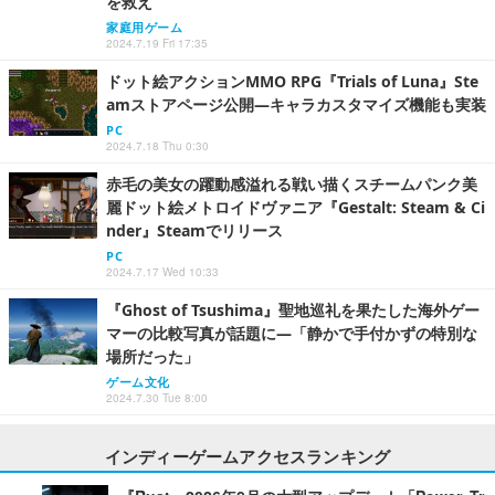
を救え
家庭用ゲーム
2024.7.19 Fri 17:35
ドット絵アクションMMO RPG『Trials of Luna』Ste
amストアページ公開―キャラカスタマイズ機能も実装
PC
2024.7.18 Thu 0:30
赤毛の美女の躍動感溢れる戦い描くスチームパンク美
麗ドット絵メトロイドヴァニア『Gestalt: Steam & Ci
nder』Steamでリリース
PC
2024.7.17 Wed 10:33
『Ghost of Tsushima』聖地巡礼を果たした海外ゲー
マーの比較写真が話題に―「静かで手付かずの特別な
場所だった」
ゲーム文化
2024.7.30 Tue 8:00
インディーゲームアクセスランキング