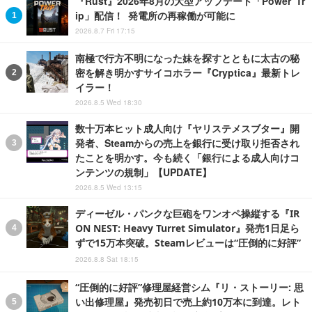
『Rust』2026年8月の大型アップデート「Power Tr
ip」配信！ 発電所の再稼働が可能に
2026.8.7 Fri 17:15
南極で行方不明になった妹を探すとともに太古の秘
密を解き明かすサイコホラー『Cryptica』最新トレ
イラー！
2026.8.5 Wed 18:30
数十万本ヒット成人向け『ヤリステメスブター』開
発者、Steamからの売上を銀行に受け取り拒否され
たことを明かす。今も続く「銀行による成人向けコ
ンテンツの規制」【UPDATE】
2026.8.5 Wed 13:15
ディーゼル・パンクな巨砲をワンオペ操縦する『IR
ON NEST: Heavy Turret Simulator』発売1日足ら
ずで15万本突破。Steamレビューは“圧倒的に好評”
2026.8.8 Sat 18:15
“圧倒的に好評”修理屋経営シム『リ・ストーリー: 思
い出修理屋』発売初日で売上約10万本に到達。レト