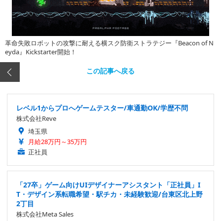
革命失敗ロボットの攻撃に耐える横スク防衛ストラテジー『Beacon of N
eyda』Kickstarter開始！
この記事へ戻る
レベル1からプロへゲームテスター/車通勤OK/学歴不問
株式会社Reve
埼玉県
月給28万円～35万円
正社員
「27卒」ゲーム向けUIデザイナーアシスタント「正社員」I
T・デザイン系転職希望・駅チカ・未経験歓迎/台東区北上野
2丁目
株式会社Meta Sales