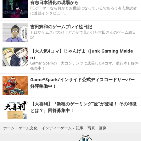
有志日本語化の現場から
PCゲーマーなら何かとお世話になっているであろう有志翻訳者
に連続インタビュー。
吉田輝和のゲームプレイ絵日記
もはやゲムスパの顔！どこかで見かけた吉田さんのゲーム絵日
記
【大人気4コマ】じゃんげま（Junk Gaming Maide
n）
Game*Sparkの一大コンテンツに成長した4コマ。単行本も好評
発売中！
Game*Spark/インサイド公式ディスコードサーバー
好評稼働中！
【大喜利】『新種のゲーミング“蚊”が登場！ その特徴
とは？』回答募集中！
写真・画像
ホーム
›
ゲーム文化
›
インディーゲーム
›
記事
›