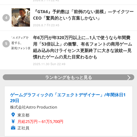
2026.8.7 Fri 22:42
『GTA6』予約数は「前例のない規模」―テイクツー
CEO「驚異的という言葉しかない」
2026.8.7 Fri 23:45
年6万円が年320万円以上に…1人で使うなら年間費
用「53倍以上」の衝撃、有名フォントの商用ゲーム
組み込み向けライセンス更新終了に大きな波紋―見
慣れたゲームの見た目変わるかも
2025.11.30 Sun 22:49
ランキングをもっと見る
ゲームグラフィックの「エフェクトデザイナー」/年間休日1
29日
株式会社Astro Production
東京都
月給25万円～61万5,700円
正社員