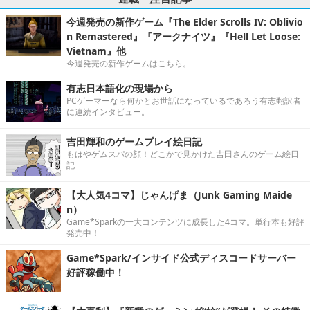
今週発売の新作ゲーム『The Elder Scrolls IV: Oblivio
n Remastered』『アークナイツ』『Hell Let Loose:
Vietnam』他
今週発売の新作ゲームはこちら。
有志日本語化の現場から
PCゲーマーなら何かとお世話になっているであろう有志翻訳者
に連続インタビュー。
吉田輝和のゲームプレイ絵日記
もはやゲムスパの顔！どこかで見かけた吉田さんのゲーム絵日
記
【大人気4コマ】じゃんげま（Junk Gaming Maide
n）
Game*Sparkの一大コンテンツに成長した4コマ。単行本も好評
発売中！
Game*Spark/インサイド公式ディスコードサーバー
好評稼働中！