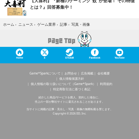
【大喜利】『新種のゲーミング“蚊”が登場！ その特徴
とは？』回答募集中！
写真・画像
ホーム
›
ニュース
›
ゲーム業界
›
記事
›
Home
X
STEAM
Facebook
YouTube
Game*Sparkについて
お問合せ
広告掲載
会社概要
個人情報保護方針
個人情報の取り扱いについて（Game*Spark）
利用規約
特定商取引法に基づく表記
紹介した商品/サービスを購入、契約した場合に、
売上の一部が弊社サイトに還元されることがあります。
当サイトに掲載の記事・見出し・写真・画像の無断転載を禁じます。
Copyright © 2026 IID, Inc.