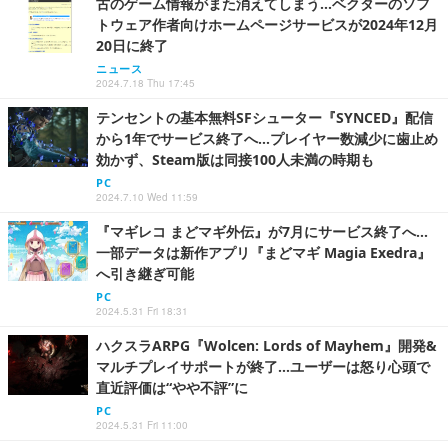
古のゲーム情報がまた消えてしまう…ベクターのソフ
トウェア作者向けホームページサービスが2024年12月
20日に終了
ニュース
2024.7.18 Thu 17:45
テンセントの基本無料SFシューター『SYNCED』配信
から1年でサービス終了へ…プレイヤー数減少に歯止め
効かず、Steam版は同接100人未満の時期も
PC
2024.7.10 Wed 11:59
『マギレコ まどマギ外伝』が7月にサービス終了へ…
一部データは新作アプリ『まどマギ Magia Exedra』
へ引き継ぎ可能
PC
2024.5.31 Fri 18:31
ハクスラARPG『Wolcen: Lords of Mayhem』開発&
マルチプレイサポートが終了…ユーザーは怒り心頭で
直近評価は“やや不評”に
PC
2024.5.31 Fri 11:00