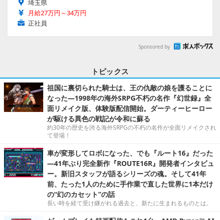
埼玉県
月給27万円～34万円
正社員
Sponsored by
トピックス
祖国に裏切られた騎士は、王の仇敵の娘を護ることに
なった―1998年の海外SRPG不朽の名作『幻世録』全
面リメイク版、体験版配信開始。ダーティーヒーロー
が駆ける異色の戦記が令和に蘇る
約30年の歴史を誇る海外SRPGの不朽の名作が全面リメイクされ
て登場！
車が変形してロボになった、でも『ルート16』だった
―41年ぶり完全新作『ROUTE16R』開発者インタビュ
ー。新旧スタッフが語るシリーズの魂。そして41年
前、たった1人のために手作業で直した世界に1本だけ
の“幻のカセット”の話
長い時を経て受け継がれる過去と、新たに生まれるものとは。