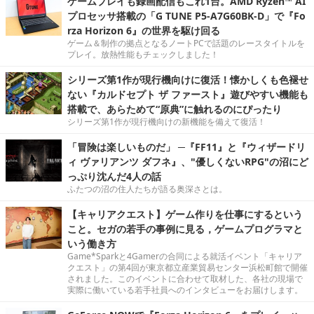
ゲームプレイも録画配信もこれ1台。AMD Ryzen™ AI
プロセッサ搭載の「G TUNE P5-A7G60BK-D」で『Fo
rza Horizon 6』の世界を駆け回る
ゲーム＆制作の拠点となるノートPCで話題のレースタイトルを
プレイ。放熱性能もチェックしました！
シリーズ第1作が現行機向けに復活！懐かしくも色褪せ
ない『カルドセプト ザ ファースト』遊びやすい機能も
搭載で、あらためて“原典”に触れるのにぴったり
シリーズ第1作が現行機向けの新機能を備えて復活！
「冒険は楽しいものだ」 ─『FF11』と『ウィザードリ
ィ ヴァリアンツ ダフネ』、"優しくないRPG"の沼にど
っぷり沈んだ4人の話
ふたつの沼の住人たちが語る奥深さとは。
【キャリアクエスト】ゲーム作りを仕事にするという
こと。セガの若手の事例に見る，ゲームプログラマと
いう働き方
Game*Sparkと4Gamerの合同による就活イベント「キャリア
クエスト」の第4回が東京都立産業貿易センター浜松町館で開催
されました。このイベントに合わせて取材した、各社の現場で
実際に働いている若手社員へのインタビューをお届けします。