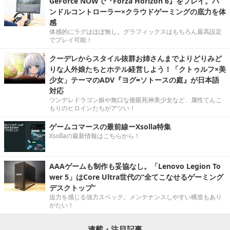
GeForce NOWで『Forza Horizon 6』をプレイ。ハ
ンドルコントローラー×クラウドゲーミングの底力を体
感
体感的にラグはほぼ無し。グラフィックスはもちろん最高設定
でプレイ可能！
クーデレからスタイル抜群お姉さんまでよりどりみど
りな人外娘たちとホテル経営しよう！「クトゥルフ×美
少女」テーマのADV『ヨグ=ソトースの庭』が日本語
対応
ツンデレドラゴン娘や無口な複眼死神美少女など、属性てんこ
もりのヒロインたちがアツい！
ゲームコマースの最前線ーXsolla特集
Xsollaの最新情報はこちらから！
AAAゲームも制作も妥協なし。「Lenovo Legion To
wer 5」はCore Ultra世代の“全てこなせるゲーミング
デスクトップ”
迫力を感じる強力スペック。メンテナンスしやすい構造もあり
がたい！
連載・注目記事