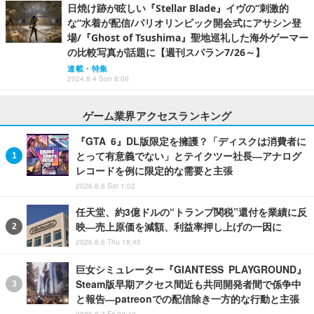
日焼け跡が眩しい『Stellar Blade』イヴの“刺激的
な”水着が配信/パリオリンピック開会式にアサシン登
場/『Ghost of Tsushima』聖地巡礼した海外ゲーマー
の比較写真が話題に【週刊スパラン7/26～】
連載・特集
2024.8.4 Sun 8:00
ゲーム業界アクセスランキング
『GTA 6』DL版限定を擁護？「ディスクは消費者に
とって有意義でない」とテイクツー社長―アナログ
レコードを例に限定的な需要と主張
2026.8.8 Sat 1:02
任天堂、約3億ドルの“トランプ関税”還付を業績に反
映―売上原価を減額、利益率押し上げの一因に
2026.8.6 Thu 18:40
巨女シミュレーター『GIANTESS PLAYGROUND』
Steam版早期アクセス間近も共同開発者間で係争中
と報告―patreonでの配信除き一方的な行動と主張