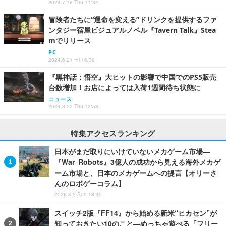
2024.7.18 Thu 11:34
冒険者たちに“運命を変える”ドリンクを提供するファ
ンタジー宿屋ビジュアルノベル『Tavern Talk』Stea
mでリリース
PC
2024.6.21 Fri 16:39
『黒神話：悟空』大ヒットの影響で中国でのPS5販売
台数増加！お店によっては入荷1週間待ち状態に
ニュース
2024.8.22 Thu 12:53
特集アクセスランキング
日本がまだ取りにいけていないメカゲーム市場―
『War Robots』3億人の成功から見える海外メカゲ
ーム市場と、日本のメカゲームへの提言【オリーさ
んのロボゲーコラム】
2026.8.2 Sun 18:45
スイッチ2版『FF14』から始める新米“ヒカセン”が
知っておきたい10のこと―めっちゃ遊べる「フリー