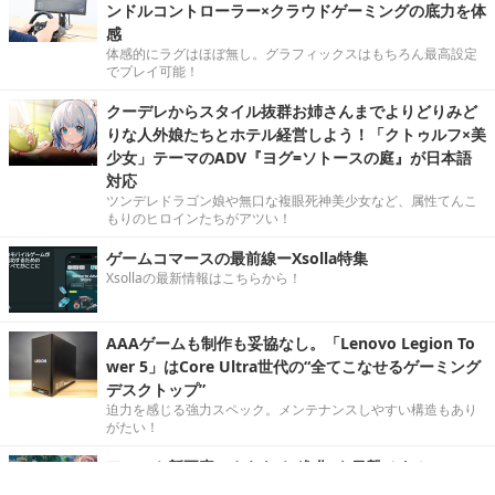
ンドルコントローラー×クラウドゲーミングの底力を体
感
体感的にラグはほぼ無し。グラフィックスはもちろん最高設定
でプレイ可能！
クーデレからスタイル抜群お姉さんまでよりどりみど
りな人外娘たちとホテル経営しよう！「クトゥルフ×美
少女」テーマのADV『ヨグ=ソトースの庭』が日本語
対応
ツンデレドラゴン娘や無口な複眼死神美少女など、属性てんこ
もりのヒロインたちがアツい！
ゲームコマースの最前線ーXsolla特集
Xsollaの最新情報はこちらから！
AAAゲームも制作も妥協なし。「Lenovo Legion To
wer 5」はCore Ultra世代の“全てこなせるゲーミング
デスクトップ”
迫力を感じる強力スペック。メンテナンスしやすい構造もあり
がたい！
アニマや新要素のさらなる“進化”を目撃せよ！HoYov
erse新作『崩壊：ネクサスアニマ』第2回βテストの