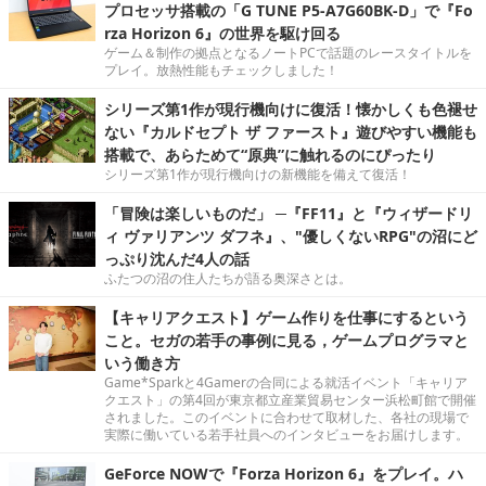
プロセッサ搭載の「G TUNE P5-A7G60BK-D」で『Fo
rza Horizon 6』の世界を駆け回る
ゲーム＆制作の拠点となるノートPCで話題のレースタイトルを
プレイ。放熱性能もチェックしました！
シリーズ第1作が現行機向けに復活！懐かしくも色褪せ
ない『カルドセプト ザ ファースト』遊びやすい機能も
搭載で、あらためて“原典”に触れるのにぴったり
シリーズ第1作が現行機向けの新機能を備えて復活！
「冒険は楽しいものだ」 ─『FF11』と『ウィザードリ
ィ ヴァリアンツ ダフネ』、"優しくないRPG"の沼にど
っぷり沈んだ4人の話
ふたつの沼の住人たちが語る奥深さとは。
【キャリアクエスト】ゲーム作りを仕事にするという
こと。セガの若手の事例に見る，ゲームプログラマと
いう働き方
Game*Sparkと4Gamerの合同による就活イベント「キャリア
クエスト」の第4回が東京都立産業貿易センター浜松町館で開催
されました。このイベントに合わせて取材した、各社の現場で
実際に働いている若手社員へのインタビューをお届けします。
GeForce NOWで『Forza Horizon 6』をプレイ。ハ