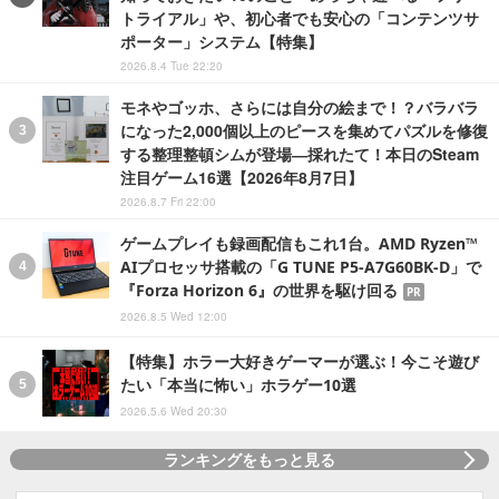
トライアル」や、初心者でも安心の「コンテンツサ
ポーター」システム【特集】
2026.8.4 Tue 22:20
モネやゴッホ、さらには自分の絵まで！？バラバラ
になった2,000個以上のピースを集めてパズルを修復
する整理整頓シムが登場―採れたて！本日のSteam
注目ゲーム16選【2026年8月7日】
2026.8.7 Fri 22:00
ゲームプレイも録画配信もこれ1台。AMD Ryzen™
AIプロセッサ搭載の「G TUNE P5-A7G60BK-D」で
『Forza Horizon 6』の世界を駆け回る
PR
2026.8.5 Wed 12:00
【特集】ホラー大好きゲーマーが選ぶ！今こそ遊び
たい「本当に怖い」ホラゲー10選
2026.5.6 Wed 20:30
ランキングをもっと見る