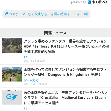
Sponsored by
コアゲーマーなら見逃すな！今週の特選インディー3選
関連ニュース
クジラを崇めるファンタジー世界を旅するアクション
ADV『Selfloss』9月12日リリース―傷ついた人々の魂
を癒す感動的な物語
PC
2024.8.3 Sat 8:00
王国を作って管理してダンジョンも探索する中世ファ
ンタジーRPG『Dungeons & Kingdoms』発表！
ゲーム文化
2024.7.25 Thu 8:00
汝の王国を築き上げよ…中世ファンタジーサバイバル
クラフト『Crestfallen: Medieval Survival』Steam
にて早期アクセス開始
PC