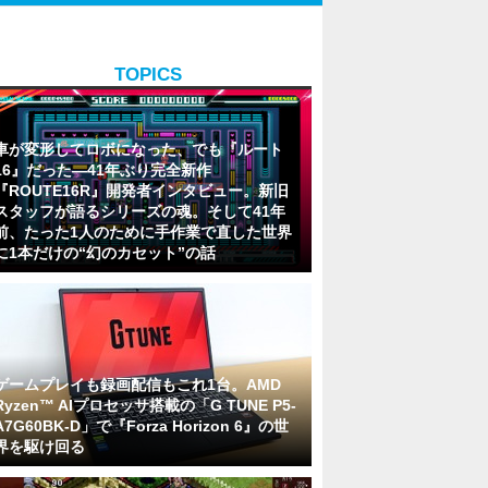
TOPICS
車が変形してロボになった、でも『ルート
16』だった―41年ぶり完全新作
『ROUTE16R』開発者インタビュー。新旧
スタッフが語るシリーズの魂。そして41年
前、たった1人のために手作業で直した世界
に1本だけの“幻のカセット”の話
ゲームプレイも録画配信もこれ1台。AMD
Ryzen™ AIプロセッサ搭載の「G TUNE P5-
A7G60BK-D」で『Forza Horizon 6』の世
界を駆け回る