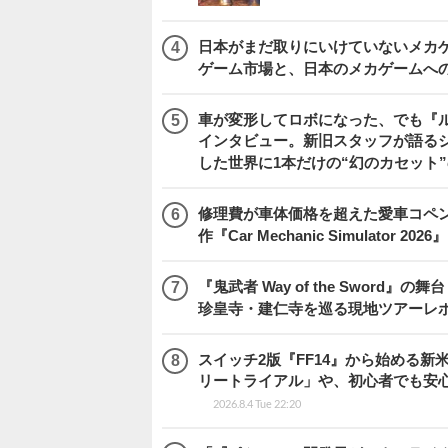
日本がまだ取りにいけていないメカゲー
ゲーム市場と、日本のメカゲームへ
車が変形してロボになった、でも『ルー
インタビュー。新旧スタッフが語るシ
した世界に1本だけの“幻のカセット
修理費が車体価格を超えた愛車コペ
作『Car Mechanic Simulator 202
『鬼武者 Way of the Swo
珍皇寺・建仁寺を巡る現地ツアーレ
スイッチ2版『FF14』から始める新
リートライアル」や、初心者でも安
2026.8.4 Tue 22:20