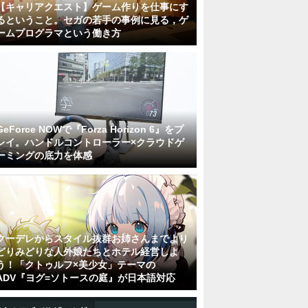
【キャリアクエスト】ゲーム作りを仕事にす
るということ。セガの若手の事例に見る，ゲ
ームプログラマという働き方
GeForce NOWで『Forza Horizon 6』をプ
レイ。ハンドルコントローラー×クラウドゲ
ーミングの底力を体感
クーデレからスタイル抜群お姉さんまでより
どりみどりな人外娘たちとホテル経営しよ
う！「クトゥルフ×美少女」テーマの
ADV『ヨグ=ソトースの庭』が日本語対応