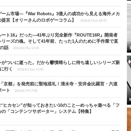
ム市場―『War Robots』3億人の成功から見える海外メカ
の提言【オリーさんのロボゲーコラム】
2026.8.2 Sun 18:45
ト16』だった―41年ぶり完全新作『ROUTE16R』開発者
リーズの魂。そして41年前、たった1人のために手作業で直
”の話
2026.8.6 Thu 12:00
ンがついに逝った。だから鬱憤晴らしに待ち遠しいシリーズ新
6』に行く
2026.8.2 Sun 12:00
rd』の舞台「京都」を発売前に聖地巡礼！清水寺・安井金比羅宮・六道
ポート
2026.8.7 Fri 7:00
米“ヒカセン”が知っておきたい10のこと―めっちゃ遊べる「フ
心の「コンテンツサポーター」システム【特集】