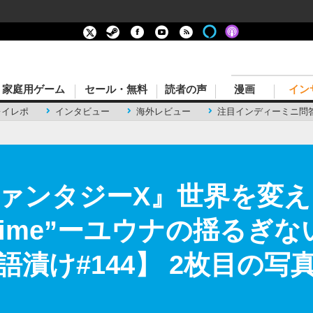
家庭用ゲーム
セール・無料
読者の声
漫画
イン
レイレポ
インタビュー
海外レビュー
注目インディーミニ問
ァンタジーX』世界を変え
the time”ーユウナの揺る
漬け#144】 2枚目の写