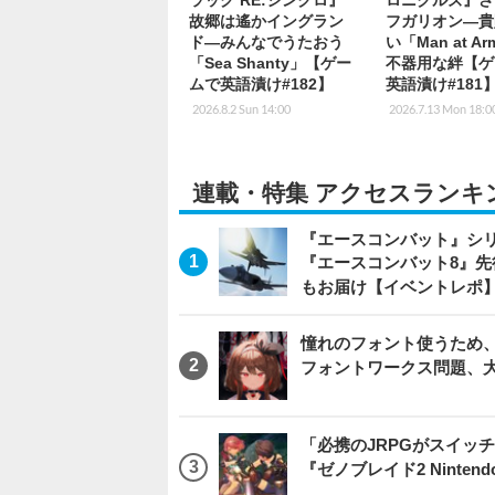
ラッグ RE:シンクロ』
ロニクルズ』さ
故郷は遙かイングラン
フガリオン―貴
ド―みんなでうたおう
い「Man at A
「Sea Shanty」【ゲー
不器用な絆【ゲ
ムで英語漬け#182】
英語漬け#181
2026.8.2 Sun 14:00
2026.7.13 Mon 18:0
連載・特集 アクセスランキ
『エースコンバット』シ
『エースコンバット8』
もお届け【イベントレポ
憧れのフォント使うため、
フォントワークス問題、
「必携のJRPGがスイッ
『ゼノブレイド2 Nintendo S