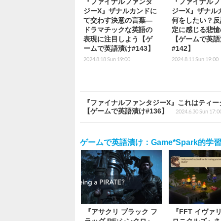
『ファイナルファンタ
『ファイナルフ
ジーX』ザナルカンドに
ジーX』ザナル
て交わす決意の言葉―
何をしたい？反
ドラマチックな英語の
定に感じる悲愴
表現に注目しよう【ゲ
【ゲームで英語
ームで英語漬け#143】
#142】
2024.8.18 Sun 19:00
2024.8.11 Sun 19:00
『ファイナルファンタジーX』これはティー
【ゲームで英語漬け#136】
2024.6.30 Sun 17:0
ゲームで英語漬け：Game*Spark的学
『アサクリ ブラック フ
『FFT イヴァ