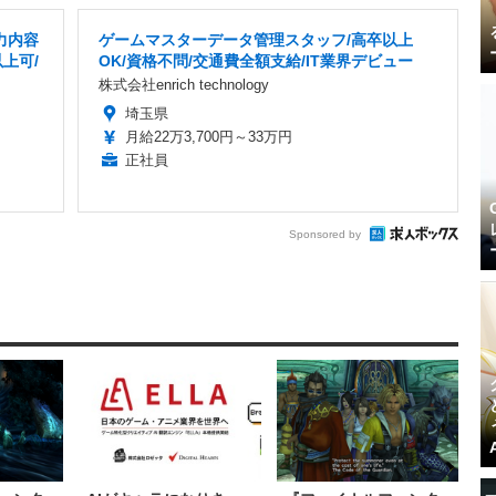
力内容
ゲームマスターデータ管理スタッフ/高卒以上
上可/
OK/資格不問/交通費全額支給/IT業界デビュー
株式会社enrich technology
埼玉県
月給22万3,700円～33万円
正社員
Sponsored by