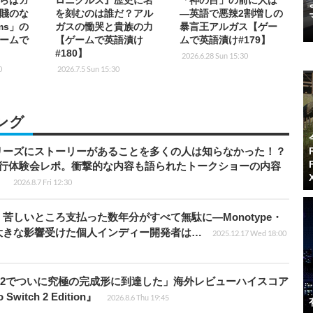
らばガ
ロニクルズ』歴史に名
「神の目」の前に人は
賤のな
を刻むのは誰だ？アル
―英語で悪辣2割増しの
rms」の
ガスの慟哭と貴族の力
暴言王アルガス【ゲー
ームで
【ゲームで英語漬け
ムで英語漬け#179】
】
#180】
2026.6.28 Sun 15:30
0
2026.7.5 Sun 15:30
ング
リーズにストーリーがあることを多くの人は知らなかった！？
先行体験会レポ。衝撃的な内容も語られたトークショーの内容
】
2026.8.7 Fri 12:30
苦しいところ支払った数年分がすべて無駄に―Monotype・
大きな影響受けた個人インディー開発者は…
2025.12.17 Wed 18:00
チ2でついに究極の完成形に到達した」海外レビューハイスコア
witch 2 Edition』
2026.8.6 Thu 19:45