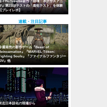
よ！HoYoverse新作『崩壊：ネクサスアニ
マ』第2回βテストの「進化テスト」を体験
【プレイレポ】
連載・注目記事
今週発売の新作ゲーム『Beast of
Reincarnation』『MARVEL Tōkon:
Fighting Souls』『ファイナルファンタジー
XIV』他
有志日本語化の現場から