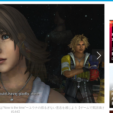
ow is the time”ーユウナの揺るぎない意志を感じよう【ゲームで英語漬け
#144】