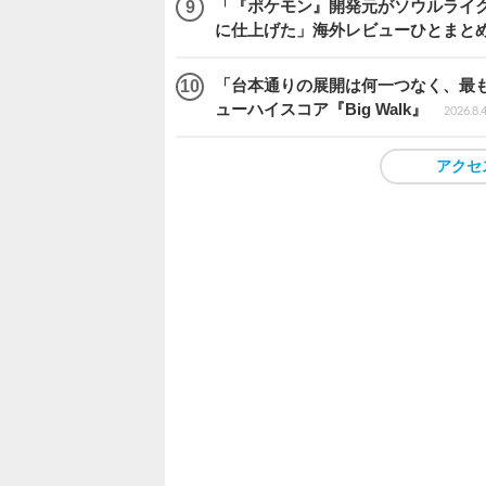
「『ポケモン』開発元がソウルライク
に仕上げた」海外レビューひとまとめ『Beast
「台本通りの展開は何一つなく、最
ューハイスコア『Big Walk』
2026.8.
アクセ