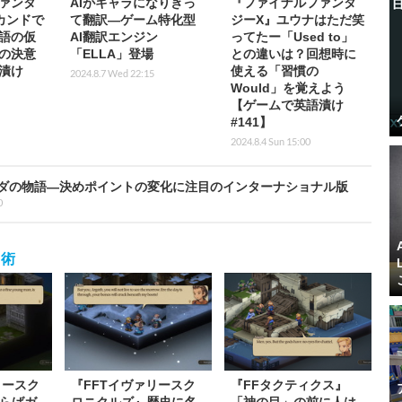
ァンタ
AIがキャラになりきっ
『ファイナルファンタ
カンドで
て翻訳―ゲーム特化型
ジーX』ユウナはただ笑
語の仮
AI翻訳エンジン
ってたー「Used to」
の決意
「ELLA」登場
との違いは？回想時に
漬け
使える「習慣の
2024.8.7 Wed 22:15
Would」を覚えよう
【ゲームで英語漬け
#141】
2024.8.4 Sun 15:00
ダの物語―決めポイントの変化に注目のインターナショナル版
0
習術
リースク
『FFTイヴァリースク
『FFタクティクス』