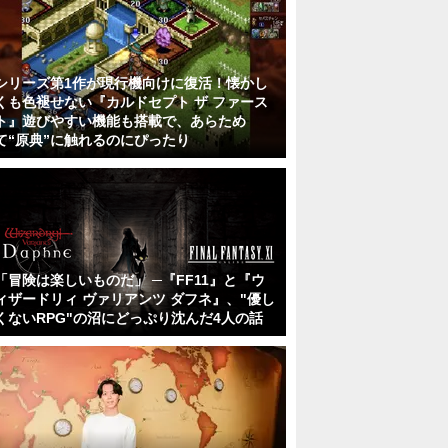
シリーズ第1作が現行機向けに復活！懐かし
くも色褪せない『カルドセプト ザ ファース
ト』遊びやすい機能も搭載で、あらため
て“原典”に触れるのにぴったり
「冒険は楽しいものだ」 ─『FF11』と『ウ
ィザードリィ ヴァリアンツ ダフネ』、"優し
くないRPG"の沼にどっぷり沈んだ4人の話