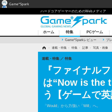
Game*Spark
ハードコアゲーマーのためのWebメディア
ホーム
特集
PCゲーム
Game*Sparkレビュー
プ
ホーム
›
連載・特集
›
特集
›
記事
›
写真・画像
連載・特集
特集
『ファイナルフ
は“Now is 
う【ゲームで英語
「Would」から力強い「Will」へ。