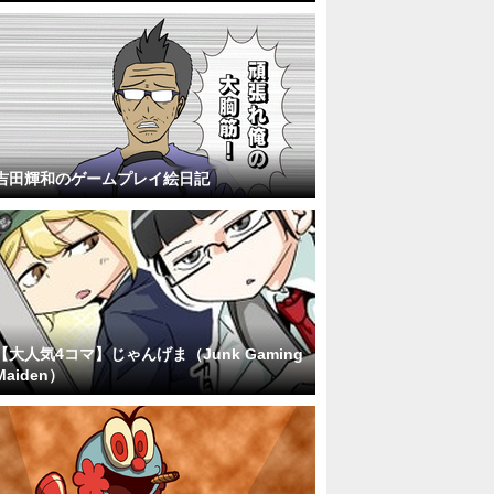
吉田輝和のゲームプレイ絵日記
【大人気4コマ】じゃんげま（Junk Gaming
Maiden）