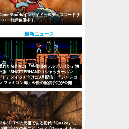
Game*Spark/インサイド公式ディスコードサ
ーバー好評稼働中！
最新ニュース
隠れた名作ACT『特救指令ソルブレイン』海
外版『SHATTERHAND（シャッターハン
ド）』スイッチ向けに9月配信！「ジャレコ
レ ファミコン編」今後の配信予定が公開
フル3DFPSの元祖である初代『Quake』に
30周年記念の新エピソード「Dawn of the