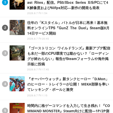
ast Rites」配信。PS5/Xbox Series X/S/PCにて4
K解像度および60fps対応―新作の開発も発表
2026.8.7 Fri 1:54
往年の「Kスタイル」バトルが日本に再来！基本無
料オンラインTPS『GunZ The Duel』Steam版8月
14日サービス開始
2026.8.7 Fri 20:45
『ゴーストリコン ワイルドランズ』最新アプデ配信
も未だ一部のCPU環境では動かない？「ローディン
グが終わらない」報告がSteamフォーラムや海外掲
示板に投稿
2026.8.7 Fri 17:45
『オーバーウォッチ』新タンクヒーロー「D.Mon」
のヒーロー・トレイラーが公開！ MEKA部隊を率い
てレッキング・ボールと激突
2026.8.7 Fri 1:15
時間内に格ゲーコマンドを入力して生き残れ！『CO
MMAND MONSTER』Steam向けに配信―1P/2P側