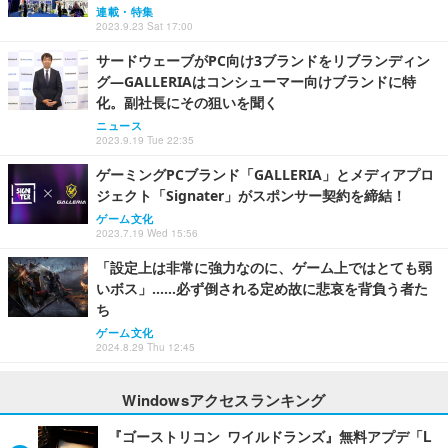
連載・特集
2023.9.23 Sat 17:00
サードウェーブがPC向け3ブランドをリブランディン
グ―GALLERIAはコンシューマー向けブランドに特
化。副社長にその狙いを聞く
ニュース
2023.9.19 Tue 22:35
ゲーミングPCブランド「GALLERIA」とメディアプロ
ジェクト「Signater」がスポンサー契約を締結！
ゲーム文化
2023.7.19 Wed 15:56
「設定上は非常に強力なのに、ゲーム上ではとても弱
いボス」……必ず倒される定め故に悲哀を背負う者た
ち
ゲーム文化
2024.8.29 Thu 12:45
Windowsアクセスランキング
『ゴーストリコン ワイルドランズ』無料アプデ「L