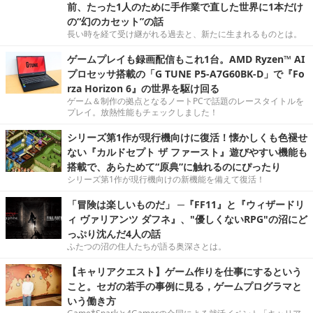
前、たった1人のために手作業で直した世界に1本だけ
の“幻のカセット”の話
長い時を経て受け継がれる過去と、新たに生まれるものとは。
ゲームプレイも録画配信もこれ1台。AMD Ryzen™ AI
プロセッサ搭載の「G TUNE P5-A7G60BK-D」で『Fo
rza Horizon 6』の世界を駆け回る
ゲーム＆制作の拠点となるノートPCで話題のレースタイトルを
プレイ。放熱性能もチェックしました！
シリーズ第1作が現行機向けに復活！懐かしくも色褪せ
ない『カルドセプト ザ ファースト』遊びやすい機能も
搭載で、あらためて“原典”に触れるのにぴったり
シリーズ第1作が現行機向けの新機能を備えて復活！
「冒険は楽しいものだ」 ─『FF11』と『ウィザードリ
ィ ヴァリアンツ ダフネ』、"優しくないRPG"の沼にど
っぷり沈んだ4人の話
ふたつの沼の住人たちが語る奥深さとは。
【キャリアクエスト】ゲーム作りを仕事にするという
こと。セガの若手の事例に見る，ゲームプログラマと
いう働き方