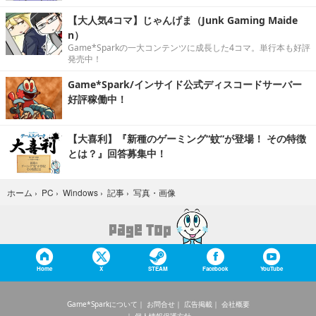
【大人気4コマ】じゃんげま（Junk Gaming Maide
n）
Game*Sparkの一大コンテンツに成長した4コマ。単行本も好評
発売中！
Game*Spark/インサイド公式ディスコードサーバー
好評稼働中！
【大喜利】『新種のゲーミング“蚊”が登場！ その特徴
とは？』回答募集中！
写真・画像
ホーム
›
PC
›
Windows
›
記事
›
Home
X
STEAM
Facebook
YouTube
Game*Sparkについて
お問合せ
広告掲載
会社概要
個人情報保護方針