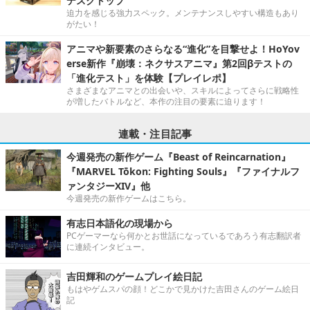
デスクトップ”
迫力を感じる強力スペック。メンテナンスしやすい構造もあり
がたい！
アニマや新要素のさらなる“進化”を目撃せよ！HoYov
erse新作『崩壊：ネクサスアニマ』第2回βテストの
「進化テスト」を体験【プレイレポ】
さまざまなアニマとの出会いや、スキルによってさらに戦略性
が増したバトルなど、本作の注目の要素に迫ります！
連載・注目記事
今週発売の新作ゲーム『Beast of Reincarnation』
『MARVEL Tōkon: Fighting Souls』『ファイナルフ
ァンタジーXIV』他
今週発売の新作ゲームはこちら。
有志日本語化の現場から
PCゲーマーなら何かとお世話になっているであろう有志翻訳者
に連続インタビュー。
吉田輝和のゲームプレイ絵日記
もはやゲムスパの顔！どこかで見かけた吉田さんのゲーム絵日
記