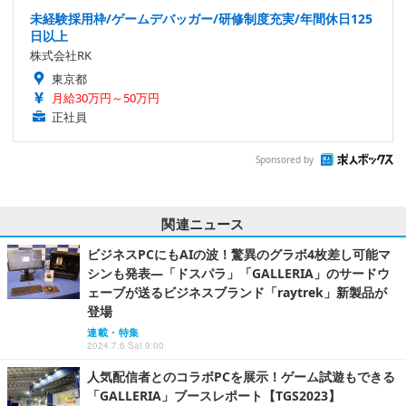
未経験採用枠/ゲームデバッガー/研修制度充実/年間休日125
日以上
株式会社RK
東京都
月給30万円～50万円
正社員
Sponsored by
関連ニュース
ビジネスPCにもAIの波！驚異のグラボ4枚差し可能マ
シンも発表―「ドスパラ」「GALLERIA」のサードウ
ェーブが送るビジネスブランド「raytrek」新製品が
登場
連載・特集
2024.7.6 Sat 9:00
人気配信者とのコラボPCを展示！ゲーム試遊もできる
「GALLERIA」ブースレポート【TGS2023】