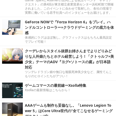
Game*Sparkと4Gamerの合同による就活イベント「キャリア
クエスト」の第4回が東京都立産業貿易センター浜松町館で開催
されました。このイベントに合わせて取材した、各社の現場で
実際に働いている若手社員へのインタビューをお届けします。
GeForce NOWで『Forza Horizon 6』をプレイ。ハ
ンドルコントローラー×クラウドゲーミングの底力を体
感
体感的にラグはほぼ無し。グラフィックスはもちろん最高設定
でプレイ可能！
クーデレからスタイル抜群お姉さんまでよりどりみど
りな人外娘たちとホテル経営しよう！「クトゥルフ×美
少女」テーマのADV『ヨグ=ソトースの庭』が日本語
対応
ツンデレドラゴン娘や無口な複眼死神美少女など、属性てんこ
もりのヒロインたちがアツい！
ゲームコマースの最前線ーXsolla特集
Xsollaの最新情報はこちらから！
AAAゲームも制作も妥協なし。「Lenovo Legion To
wer 5」はCore Ultra世代の“全てこなせるゲーミング