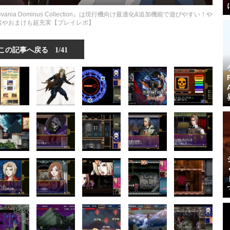
nia Dominus Collection』は現行機向け最適化&追加機能で遊びやすい！や
素やおまけも超充実【プレイレポ】
この記事へ戻る
1/41