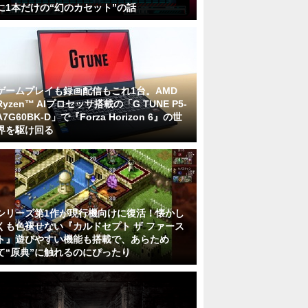
に1本だけの“幻のカセット”の話
ゲームプレイも録画配信もこれ1台。AMD
Ryzen™ AIプロセッサ搭載の「G TUNE P5-
A7G60BK-D」で『Forza Horizon 6』の世
界を駆け回る
シリーズ第1作が現行機向けに復活！懐かし
くも色褪せない『カルドセプト ザ ファース
ト』遊びやすい機能も搭載で、あらため
て“原典”に触れるのにぴったり