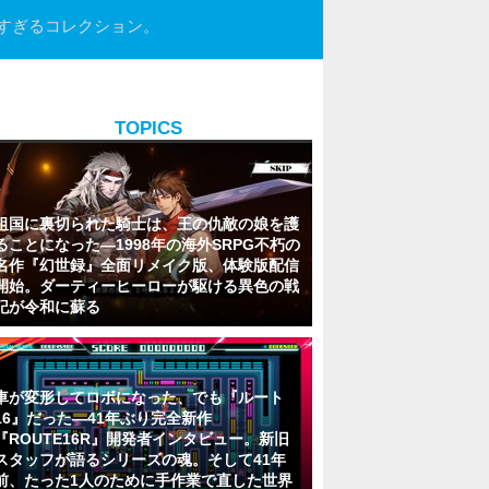
実すぎるコレクション。
TOPICS
祖国に裏切られた騎士は、王の仇敵の娘を護
ることになった―1998年の海外SRPG不朽の
名作『幻世録』全面リメイク版、体験版配信
開始。ダーティーヒーローが駆ける異色の戦
記が令和に蘇る
車が変形してロボになった、でも『ルート
16』だった―41年ぶり完全新作
『ROUTE16R』開発者インタビュー。新旧
スタッフが語るシリーズの魂。そして41年
前、たった1人のために手作業で直した世界