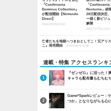
『Castlevania
「Castlevania:
Dominus Collection』
Nocturne」
が配信開始【Nintendo
28日配信決定
Direct】
ー描く新ビジュ
解禁
2024.8.28 Wed 0:20
2023.7.27 Thu 13:51
亡者たちを地獄へつきおとしてこ！元アリス
こ』発売開始
2024.8.30 Fri 11:08
連載・特集 アクセスランキ
『ゼンゼロ』に沼った！
キャラも配布量もむちむ
Game*Sparkレビュー：ゲ
つか」となりながらも心