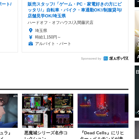
ート/
販売スタッフ/「ゲーム・PC・家電好きの方にピ
ッタリ/」自転車・バイク・車通勤OK!/制服貸与/
店舗見学OK/埼玉県
ハードオフ・オフハウス/入間藤沢店
埼玉県
時給1,150円～
アルバイト・パート
Sponsored by
ュラ』
悪魔城シリーズ名作コ
『Dead Cells』にリヒ
メ
レクション
ター・ベルモンドが参