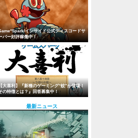
Game*Spark/インサイド公式ディスコードサ
ーバー好評稼働中！
【大喜利】『新種のゲーミング“蚊”が登場！
その特徴とは？』回答募集中！
最新ニュース