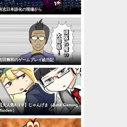
有志日本語化の現場から
吉田輝和のゲームプレイ絵日記
【大人気4コマ】じゃんげま（Junk Gaming
Maiden）