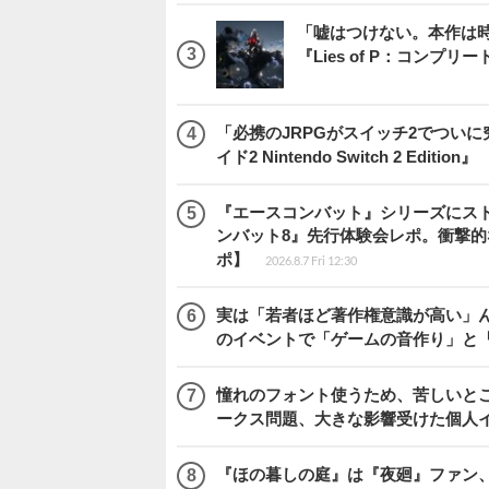
「嘘はつけない。本作は
『Lies of P：コンプリ
「必携のJRPGがスイッチ2でつい
イド2 Nintendo Switch 2 Edition』
『エースコンバット』シリーズにス
ンバット8』先行体験会レポ。衝撃
ポ】
2026.8.7 Fri 12:30
実は「若者ほど著作権意識が高い」
のイベントで「ゲームの音作り」と
憧れのフォント使うため、苦しいとこ
ークス問題、大きな影響受けた個人
『ほの暮しの庭』は『夜廻』ファン、