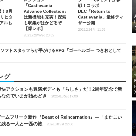
『Castlevania
戦！コラボ
続報！9月
Advance Collection』
DLC「Return to
、リヒタ
は新機能も充実！探索
Castlevania」最終ティ
アルも
も収集がはかどるぞ
ザー公開
【爆レポ】
2023.2.24 Fri 11:33
2021.9.29 Wed 23:35
ソフトスタッフらが手がけるRPG『ゴーヘルゴー つきおとして
ング
爽快アクションも豊満ボディも「らしさ」だ！2周年記念で新
ちなのでいまが始めどき
2026.8.8 Sat 19:00
ームフリーク新作『Beast of Reincarnation』―「またこい
に残る一人と一匹の旅
2026.8.8 Sat 22:00