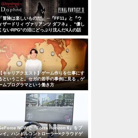
「冒険は楽しいものだ」 ─『FF11』と『ウ
ィザードリィ ヴァリアンツ ダフネ』、"優し
くないRPG"の沼にどっぷり沈んだ4人の話
【キャリアクエスト】ゲーム作りを仕事にす
るということ。セガの若手の事例に見る，ゲ
ームプログラマという働き方
GeForce NOWで『Forza Horizon 6』をプ
レイ。ハンドルコントローラー×クラウドゲ