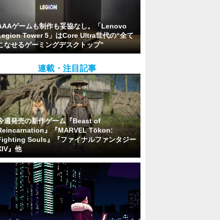
AAAゲームも制作も妥協なし。「Lenovo
Legion Tower 5」はCore Ultra世代の“全て
こなせるゲーミングデスクトップ”
連載・注目記事
今週発売の新作ゲーム『Beast of
Reincarnation』『MARVEL Tōkon:
Fighting Souls』『ファイナルファンタジー
XIV』他