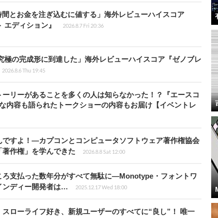
時間とお金を注ぎ込むに値する」海外レビューハイスコア
ート エディション』
2026.8.7 Fri 20:36
に究極の完成形に到達した」海外レビューハイスコア『ゼノブレ
2026.8.6 Thu 19:45
トーリーがあることを多くの人は知らなかった！？『エースコ
的な内容も語られたトークショーの内容もお届け【イベントレ
んですよ！―カプコンとコンピュータソフトウェア著作権協会
「著作権」を学んできた
2026.8.8 Sat 12:00
ろ支払った数年分がすべて無駄に―Monotype・フォントワ
インディー開発者は…
2025.12.17 Wed 18:00
スローライフ好き、新規ユーザーのすべてに“良し”！ 唯一