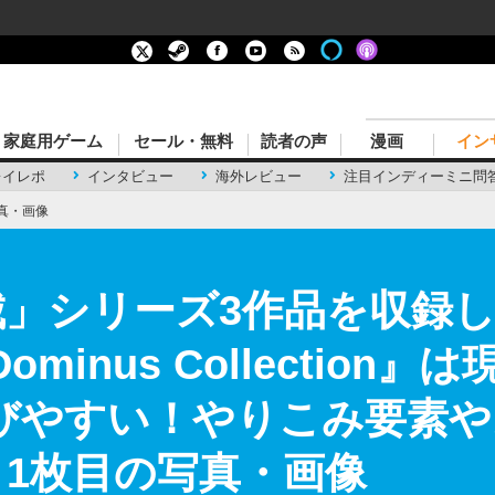
家庭用ゲーム
セール・無料
読者の声
漫画
イン
レイレポ
インタビュー
海外レビュー
注目インディーミニ問
真・画像
城」シリーズ3作品を収録
a Dominus Collecti
びやすい！やりこみ要素
 1枚目の写真・画像