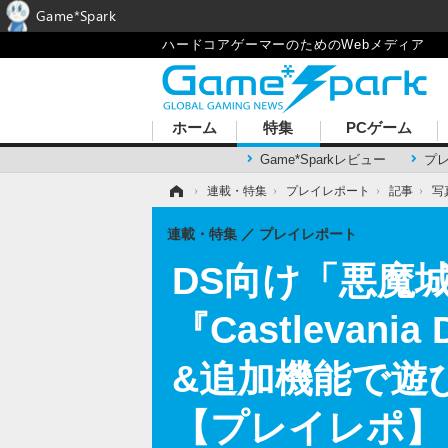
Game*Spark
ハードコアゲーマーのためのWebメディア
ホーム
特集
PCゲーム
Game*Sparkレビュー
プ
ホーム
›
連載・特集
›
プレイレポート
›
記事
›
写
連載・特集
プレイレポート
DS向け「悪魔
『Castlevani
&追加機能で遊
【プレイレポ】