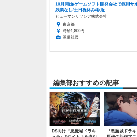
10月開始/ゲームソフト開発会社で採用サポ
残業なし/土日祝休み/駅近
ヒューマンリソシア株式会社
東京都
時給1,800円
派遣社員
編集部おすすめの記事
DS向け『悪魔城ドラキ
『悪魔城ドラキ
ュラ』3タイトルを含む
原作の新作アニ