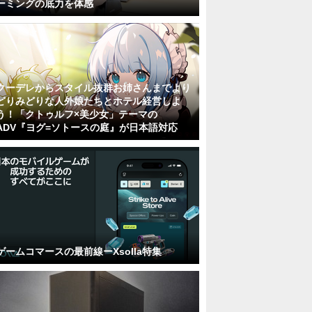
ーミングの底力を体感
クーデレからスタイル抜群お姉さんまでより
どりみどりな人外娘たちとホテル経営しよ
う！「クトゥルフ×美少女」テーマの
ADV『ヨグ=ソトースの庭』が日本語対応
ゲームコマースの最前線ーXsolla特集