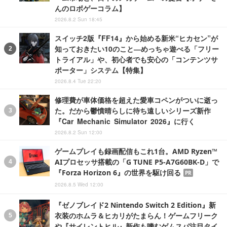
んのロボゲーコラム】
2026.8.2 Sun 18:45
スイッチ2版『FF14』から始める新米“ヒカセン”が
知っておきたい10のこと―めっちゃ遊べる「フリー
トライアル」や、初心者でも安心の「コンテンツサ
ポーター」システム【特集】
2026.8.4 Tue 22:20
修理費が車体価格を超えた愛車コペンがついに逝っ
た。だから鬱憤晴らしに待ち遠しいシリーズ新作
『Car Mechanic Simulator 2026』に行く
2026.8.2 Sun 12:00
ゲームプレイも録画配信もこれ1台。AMD Ryzen™
AIプロセッサ搭載の「G TUNE P5-A7G60BK-D」で
『Forza Horizon 6』の世界を駆け回る
PR
2026.8.5 Wed 12:00
『ゼノブレイド2 Nintendo Switch 2 Edition』新
衣装のホムラ＆ヒカリがたまらん！ゲームフリーク
や『サイレントヒル』新作も嗜むゲムスパ注目タイ