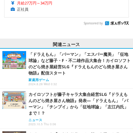
月給27万円～34万円
正社員
Sponsored by
関連ニュース
「ドラえもん」「パーマン」「エスパー魔美」「征地
球論」など藤子・F・不二雄作品大集合！カイロソフト
のどら焼き屋経営SLG『ドラえもんのどら焼き屋さん
物語』配信スタート
家庭用ゲーム
2024.8.28 Wed 0:32
カイロソフトが藤子キャラ大集合経営SLG『ドラえも
んのどら焼き屋さん物語』発表―「ドラえもん」「パ
ーマン」「チンプイ」から「征地球論」「左江内氏」
まで！？
ニュース
2023.10.5 Thu 0:06