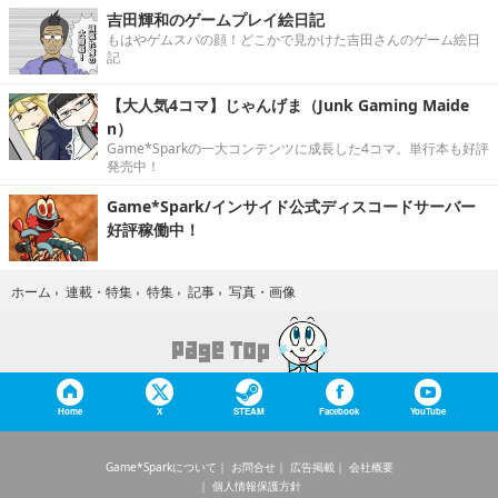
吉田輝和のゲームプレイ絵日記
もはやゲムスパの顔！どこかで見かけた吉田さんのゲーム絵日
記
【大人気4コマ】じゃんげま（Junk Gaming Maide
n）
Game*Sparkの一大コンテンツに成長した4コマ。単行本も好評
発売中！
Game*Spark/インサイド公式ディスコードサーバー
好評稼働中！
写真・画像
ホーム
›
連載・特集
›
特集
›
記事
›
Home
X
STEAM
Facebook
YouTube
Game*Sparkについて
お問合せ
広告掲載
会社概要
個人情報保護方針