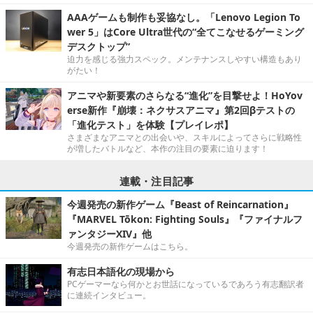
AAAゲームも制作も妥協なし。「Lenovo Legion To
wer 5」はCore Ultra世代の“全てこなせるゲーミング
デスクトップ”
迫力を感じる強力スペック。メンテナンスしやすい構造もあり
がたい！
アニマや新要素のさらなる“進化”を目撃せよ！HoYov
erse新作『崩壊：ネクサスアニマ』第2回βテストの
「進化テスト」を体験【プレイレポ】
さまざまなアニマとの出会いや、スキルによってさらに戦略性
が増したバトルなど、本作の注目の要素に迫ります！
連載・注目記事
今週発売の新作ゲーム『Beast of Reincarnation』
『MARVEL Tōkon: Fighting Souls』『ファイナルフ
ァンタジーXIV』他
今週発売の新作ゲームはこちら。
有志日本語化の現場から
PCゲーマーなら何かとお世話になっているであろう有志翻訳者
に連続インタビュー。