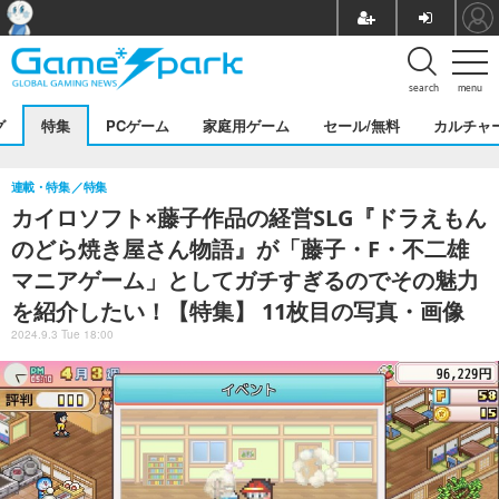
search
menu
グ
特集
PCゲーム
家庭用ゲーム
セール/無料
カルチャ
連載・特集
特集
カイロソフト×藤子作品の経営SLG『ドラえもん
のどら焼き屋さん物語』が「藤子・F・不二雄
マニアゲーム」としてガチすぎるのでその魅力
を紹介したい！【特集】 11枚目の写真・画像
2024.9.3 Tue 18:00