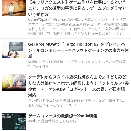
【キャリアクエスト】ゲーム作りを仕事にするという
こと。セガの若手の事例に見る，ゲームプログラマと
いう働き方
Game*Sparkと4Gamerの合同による就活イベント「キャリア
クエスト」の第4回が東京都立産業貿易センター浜松町館で開催
されました。このイベントに合わせて取材した、各社の現場で
実際に働いている若手社員へのインタビューをお届けします。
GeForce NOWで『Forza Horizon 6』をプレイ。ハ
ンドルコントローラー×クラウドゲーミングの底力を体
感
体感的にラグはほぼ無し。グラフィックスはもちろん最高設定
でプレイ可能！
クーデレからスタイル抜群お姉さんまでよりどりみど
りな人外娘たちとホテル経営しよう！「クトゥルフ×美
少女」テーマのADV『ヨグ=ソトースの庭』が日本語
対応
ツンデレドラゴン娘や無口な複眼死神美少女など、属性てんこ
もりのヒロインたちがアツい！
ゲームコマースの最前線ーXsolla特集
Xsollaの最新情報はこちらから！