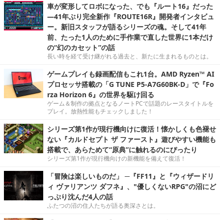
車が変形してロボになった、でも『ルート16』だった
―41年ぶり完全新作『ROUTE16R』開発者インタビュ
ー。新旧スタッフが語るシリーズの魂。そして41年
前、たった1人のために手作業で直した世界に1本だけ
の“幻のカセット”の話
長い時を経て受け継がれる過去と、新たに生まれるものとは。
ゲームプレイも録画配信もこれ1台。AMD Ryzen™ AI
プロセッサ搭載の「G TUNE P5-A7G60BK-D」で『Fo
rza Horizon 6』の世界を駆け回る
ゲーム＆制作の拠点となるノートPCで話題のレースタイトルを
プレイ。放熱性能もチェックしました！
シリーズ第1作が現行機向けに復活！懐かしくも色褪せ
ない『カルドセプト ザ ファースト』遊びやすい機能も
搭載で、あらためて“原典”に触れるのにぴったり
シリーズ第1作が現行機向けの新機能を備えて復活！
「冒険は楽しいものだ」 ─『FF11』と『ウィザードリ
ィ ヴァリアンツ ダフネ』、"優しくないRPG"の沼にど
っぷり沈んだ4人の話
ふたつの沼の住人たちが語る奥深さとは。