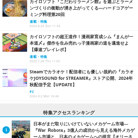
カイロソフト『こだわりラーメン館』を遊ぶとラーメ
ンづくりの衝動が湧き上がってくる―ハードコアゲー
ミング料理第20回
連載・特集
2024.8.25 Sun 11:45
カイロソフトの超王道作！漫画家育成シム『まんが一
本道〆』傑作を生み売れっ子漫画家の道を邁進せよ
【爆速プレイレポ】
連載・特集
2022.7.28 Thu 11:30
Steamでカラオケ！配信者にも優しい規約の『カラオ
ケJOYSOUND for STREAMER』ストア公開、2024年
秋配信予定【UPDATE】
PC
2024.9.2 Mon 16:48
特集アクセスランキング
日本がまだ取りにいけていないメカゲーム市場―
『War Robots』3億人の成功から見える海外メカゲ
ーム市場と、日本のメカゲームへの提言【オリーさ