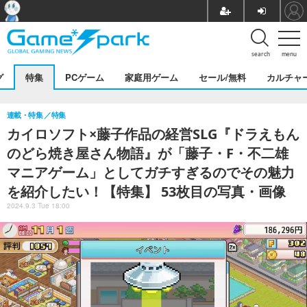
search
menu
グ
特集
PCゲーム
家庭用ゲーム
セール/無料
カルチャ
連載・特集
特集
カイロソフト×藤子作品の経営SLG『ドラえもん
のどら焼き屋さん物語』が「藤子・F・不二雄
マニアゲーム」としてガチすぎるのでその魅力
を紹介したい！【特集】 53枚目の写真・画像
2024.9.3 Tue 18:00