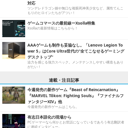
対応
ツンデレドラゴン娘や無口な複眼死神美少女など、属性てんこ
もりのヒロインたちがアツい！
ゲームコマースの最前線ーXsolla特集
Xsollaの最新情報はこちらから！
AAAゲームも制作も妥協なし。「Lenovo Legion To
wer 5」はCore Ultra世代の“全てこなせるゲーミング
デスクトップ”
迫力を感じる強力スペック。メンテナンスしやすい構造もあり
がたい！
連載・注目記事
今週発売の新作ゲーム『Beast of Reincarnation』
『MARVEL Tōkon: Fighting Souls』『ファイナルフ
ァンタジーXIV』他
今週発売の新作ゲームはこちら。
有志日本語化の現場から
PCゲーマーなら何かとお世話になっているであろう有志翻訳者
に連続インタビュー。