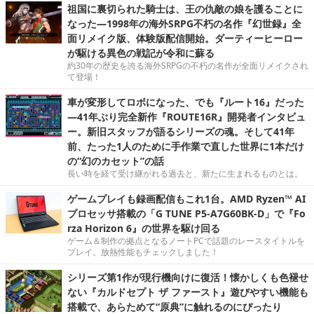
祖国に裏切られた騎士は、王の仇敵の娘を護ることに
なった―1998年の海外SRPG不朽の名作『幻世録』全
面リメイク版、体験版配信開始。ダーティーヒーロー
が駆ける異色の戦記が令和に蘇る
約30年の歴史を誇る海外SRPGの不朽の名作が全面リメイクされ
て登場！
車が変形してロボになった、でも『ルート16』だった
―41年ぶり完全新作『ROUTE16R』開発者インタビュ
ー。新旧スタッフが語るシリーズの魂。そして41年
前、たった1人のために手作業で直した世界に1本だけ
の“幻のカセット”の話
長い時を経て受け継がれる過去と、新たに生まれるものとは。
ゲームプレイも録画配信もこれ1台。AMD Ryzen™ AI
プロセッサ搭載の「G TUNE P5-A7G60BK-D」で『Fo
rza Horizon 6』の世界を駆け回る
ゲーム＆制作の拠点となるノートPCで話題のレースタイトルを
プレイ。放熱性能もチェックしました！
シリーズ第1作が現行機向けに復活！懐かしくも色褪せ
ない『カルドセプト ザ ファースト』遊びやすい機能も
搭載で、あらためて“原典”に触れるのにぴったり