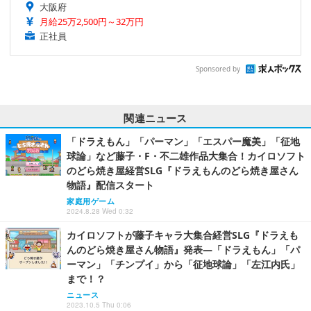
大阪府
月給25万2,500円～32万円
正社員
Sponsored by
関連ニュース
「ドラえもん」「パーマン」「エスパー魔美」「征地
球論」など藤子・F・不二雄作品大集合！カイロソフト
のどら焼き屋経営SLG『ドラえもんのどら焼き屋さん
物語』配信スタート
家庭用ゲーム
2024.8.28 Wed 0:32
カイロソフトが藤子キャラ大集合経営SLG『ドラえも
んのどら焼き屋さん物語』発表―「ドラえもん」「パ
ーマン」「チンプイ」から「征地球論」「左江内氏」
まで！？
ニュース
2023.10.5 Thu 0:06