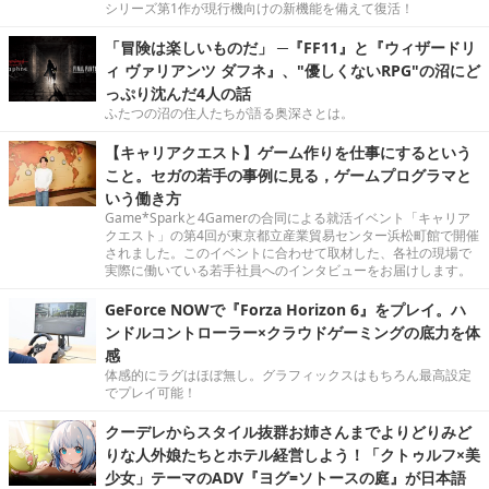
シリーズ第1作が現行機向けの新機能を備えて復活！
「冒険は楽しいものだ」 ─『FF11』と『ウィザードリ
ィ ヴァリアンツ ダフネ』、"優しくないRPG"の沼にど
っぷり沈んだ4人の話
ふたつの沼の住人たちが語る奥深さとは。
【キャリアクエスト】ゲーム作りを仕事にするという
こと。セガの若手の事例に見る，ゲームプログラマと
いう働き方
Game*Sparkと4Gamerの合同による就活イベント「キャリア
クエスト」の第4回が東京都立産業貿易センター浜松町館で開催
されました。このイベントに合わせて取材した、各社の現場で
実際に働いている若手社員へのインタビューをお届けします。
GeForce NOWで『Forza Horizon 6』をプレイ。ハ
ンドルコントローラー×クラウドゲーミングの底力を体
感
体感的にラグはほぼ無し。グラフィックスはもちろん最高設定
でプレイ可能！
クーデレからスタイル抜群お姉さんまでよりどりみど
りな人外娘たちとホテル経営しよう！「クトゥルフ×美
少女」テーマのADV『ヨグ=ソトースの庭』が日本語