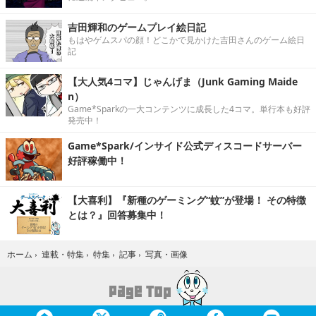
吉田輝和のゲームプレイ絵日記
もはやゲムスパの顔！どこかで見かけた吉田さんのゲーム絵日
記
【大人気4コマ】じゃんげま（Junk Gaming Maide
n）
Game*Sparkの一大コンテンツに成長した4コマ。単行本も好評
発売中！
Game*Spark/インサイド公式ディスコードサーバー
好評稼働中！
【大喜利】『新種のゲーミング“蚊”が登場！ その特徴
とは？』回答募集中！
写真・画像
ホーム
›
連載・特集
›
特集
›
記事
›