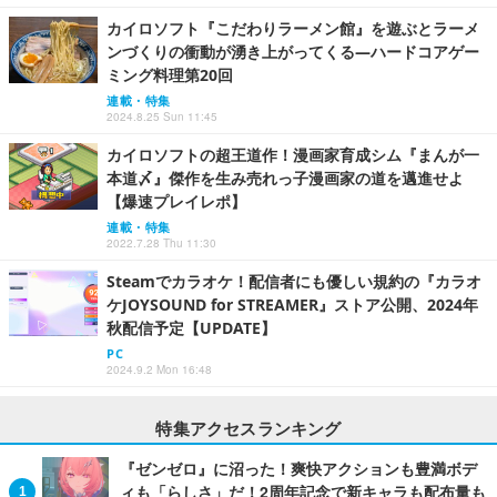
カイロソフト『こだわりラーメン館』を遊ぶとラーメ
ンづくりの衝動が湧き上がってくる―ハードコアゲー
ミング料理第20回
連載・特集
2024.8.25 Sun 11:45
カイロソフトの超王道作！漫画家育成シム『まんが一
本道〆』傑作を生み売れっ子漫画家の道を邁進せよ
【爆速プレイレポ】
連載・特集
2022.7.28 Thu 11:30
Steamでカラオケ！配信者にも優しい規約の『カラオ
ケJOYSOUND for STREAMER』ストア公開、2024年
秋配信予定【UPDATE】
PC
2024.9.2 Mon 16:48
特集アクセスランキング
『ゼンゼロ』に沼った！爽快アクションも豊満ボデ
ィも「らしさ」だ！2周年記念で新キャラも配布量も