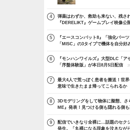
弾薬はわずか、救助も来ない、残され
『DERELIKT』ゲームプレイ映像公
『エースコンバット8』「強化パーツ
「MISC」の3タイプで機体を自分好
『モンハンワイルズ』大型DLC「ア
「序盤体験版」が本日8月5日配信
2
最大4人で荒っぽく患者を搬送！世界一頼
意味で生きたまま帰ってこられるか
3Dモデリングをして物体に擬態、さ
ME』発表！見つける側も隠れる側
配信でいきなり全裸に…話題のセク
発生。「丸裸になる現象を泣きなが