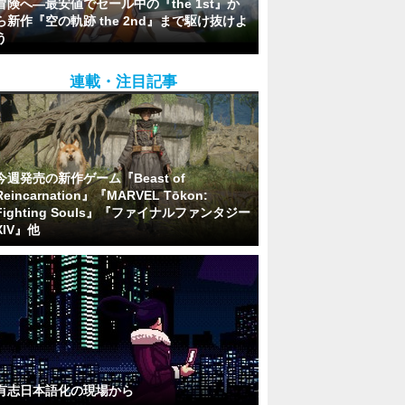
冒険へ―最安値でセール中の『the 1st』か
ら新作『空の軌跡 the 2nd』まで駆け抜けよ
う
連載・注目記事
今週発売の新作ゲーム『Beast of
Reincarnation』『MARVEL Tōkon:
Fighting Souls』『ファイナルファンタジー
XIV』他
有志日本語化の現場から