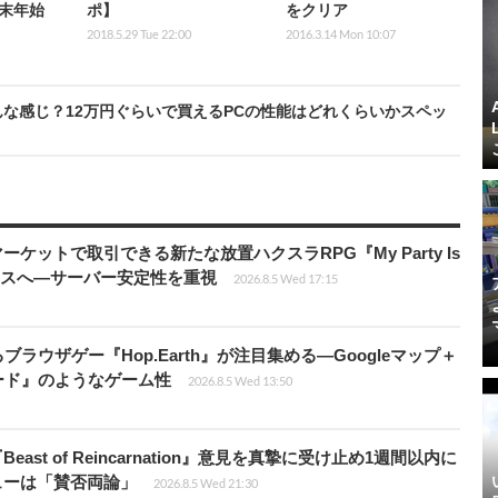
末年始
ポ】
をクリア
2018.5.29 Tue 22:00
2016.3.14 Mon 10:07
どんな感じ？12万円ぐらいで買えるPCの性能はどれくらいかスペッ
ーケットで取引できる新たな放置ハクスラRPG『My Party Is
リリースへ―サーバー安定性を重視
2026.8.5 Wed 17:15
ラウザゲー『Hop.Earth』が注目集める―Googleマップ＋
ード』のようなゲーム性
2026.8.5 Wed 13:50
ast of Reincarnation』意見を真摯に受け止め1週間以内に
ビューは「賛否両論」
2026.8.5 Wed 21:30