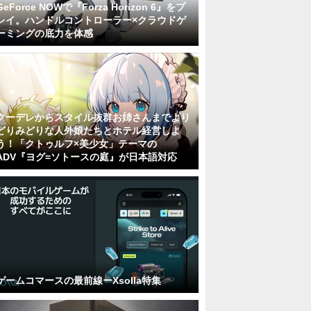
GeForce NOWで『Forza Horizon 6』をプ
レイ。ハンドルコントローラー×クラウドゲ
ーミングの底力を体感
クーデレからスタイル抜群お姉さんまでより
どりみどりな人外娘たちとホテル経営しよ
う！「クトゥルフ×美少女」テーマの
ADV『ヨグ=ソトースの庭』が日本語対応
ゲームコマースの最前線ーXsolla特集