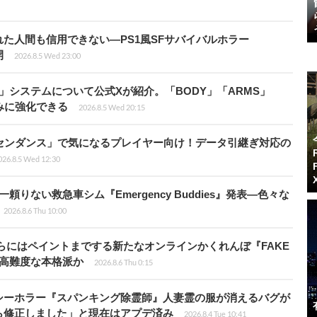
た人間も信用できない―PS1風SFサバイバルホラー
開
2026.8.5 Wed 23:00
」システムについて公式Xが紹介。「BODY」「ARMS」
みに強化できる
2026.8.5 Wed 20:15
センダンス」で気になるプレイヤー向け！データ引継ぎ対応の
026.8.5 Wed 12:30
りない救急車シム『Emergency Buddies』発表―色々な
2026.8.6 Thu 10:00
らにはペイントまでする新たなオンラインかくれんぼ『FAKE
も高難度な本格派か
2026.8.6 Thu 0:15
シーホラー『スパンキング除霊師』人妻霊の服が消えるバグが
ら修正しました」と現在はアプデ済み
2026.8.4 Tue 10:41