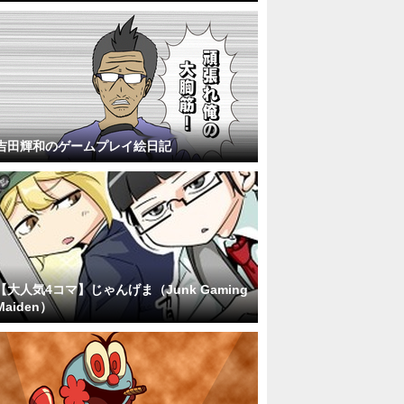
吉田輝和のゲームプレイ絵日記
【大人気4コマ】じゃんげま（Junk Gaming
Maiden）