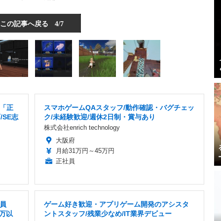
この記事へ戻る
4/7
「正
スマホゲームQAスタッフ/動作確認・バグチェッ
SE志
ク/未経験歓迎/週休2日制・賞与あり
株式会社enrich technology
大阪府
月給31万円～45万円
正社員
員
ゲーム好き歓迎・アプリゲーム開発のアシスタ
0万以
ントスタッフ/残業少なめ/IT業界デビュー