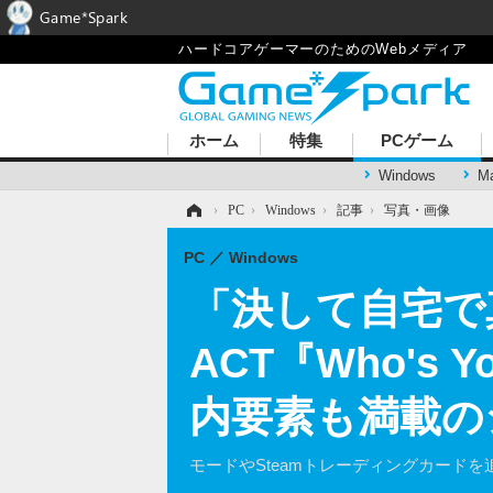
Game*Spark
ハードコアゲーマーのためのWebメディア
ホーム
特集
PCゲーム
Windows
M
ホーム
›
PC
›
Windows
›
記事
›
写真・画像
PC
Windows
「決して自宅で
ACT『Who's
内要素も満載の
モードやSteamトレーディングカード