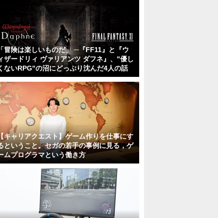
「冒険は楽しいものだ」 ─『FF11』と『ウ
ィザードリィ ヴァリアンツ ダフネ』、"優し
くないRPG"の沼にどっぷり沈んだ4人の話
【キャリアクエスト】ゲーム作りを仕事にす
るということ。セガの若手の事例に見る，ゲ
ームプログラマという働き方