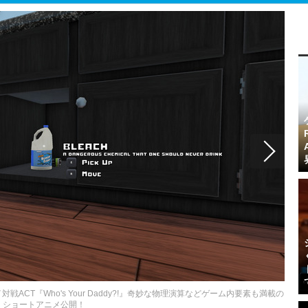
CT『Who's Your Daddy?!』奇妙な物理演算などゲーム内要素も満載の
ショートアニメ公開！