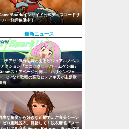
Game*Spark/インサイド公式ディスコードサ
ーバー好評稼働中！
最新ニュース
“ニチアサ”気分を味わえるビジュアルノベル
×アクション『ココロクローバー ムゲン編』
Steamストアページ公開―「ハリケンジャ
ー」OPなど歌唱の高取ヒデアキ氏が主題歌
担当
自由な角度から好きな距離で…ご褒美シーン
「ゼロ距離脱衣」目指して！脱衣麻雀『スー
パーリアル麻雀 Venus Returns』Steamで8