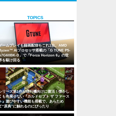
TOPICS
ゲームプレイも録画配信もこれ1台。AMD
Ryzen™ AIプロセッサ搭載の「G TUNE P5-
A7G60BK-D」で『Forza Horizon 6』の世
界を駆け回る
シリーズ第1作が現行機向けに復活！懐かし
くも色褪せない『カルドセプト ザ ファース
ト』遊びやすい機能も搭載で、あらため
て“原典”に触れるのにぴったり