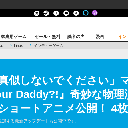
家庭用ゲーム
セール・無料
読者の声
漫画
イン
ac
Linux
インディーゲーム
真似しないでください」
 Your Daddy?!』奇妙
ショートアニメ公開！ 4
を追加する最新アップデートも公開中です。