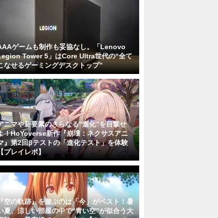
AAAゲームも制作も妥協なし。「Lenovo
Legion Tower 5」はCore Ultra世代の“全て
こなせるゲーミングデスクトップ”
アニマや新要素のさらなる“進化”を目撃せ
よ！HoYoverse新作『崩壊：ネクサスアニ
マ』第2回βテストの「進化テスト」を体験
【プレイレポ】
『空の軌跡』を遊ぶのは「今」がベスト！暑
い夏、涼しい部屋の中で“青い空”が似合う大