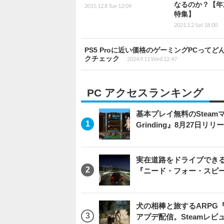
なるのか？【年
2015.12.8 Tue 12:09
特集】
2021.1.2 Sat 18:00
PS5 Proに近い価格のゲーミングPCって
クチェック
2024.9.11 Wed 12:47
PC アクセスランキング
基本プレイ無料のSteamマ
Grinding』8月27日
実在道路をドライブできるブ
『ニード・フォー・スピ
犬の相棒と旅するARPG『Be
アプデ配信。Steamレ