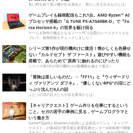
長い時を経て受け継がれる過去と、新たに生まれるものとは。
ゲームプレイも録画配信もこれ1台。AMD Ryzen™ AI
プロセッサ搭載の「G TUNE P5-A7G60BK-D」で『Fo
rza Horizon 6』の世界を駆け回る
ゲーム＆制作の拠点となるノートPCで話題のレースタイトルを
プレイ。放熱性能もチェックしました！
シリーズ第1作が現行機向けに復活！懐かしくも色褪せ
ない『カルドセプト ザ ファースト』遊びやすい機能も
搭載で、あらためて“原典”に触れるのにぴったり
シリーズ第1作が現行機向けの新機能を備えて復活！
「冒険は楽しいものだ」 ─『FF11』と『ウィザードリ
ィ ヴァリアンツ ダフネ』、"優しくないRPG"の沼にど
っぷり沈んだ4人の話
ふたつの沼の住人たちが語る奥深さとは。
【キャリアクエスト】ゲーム作りを仕事にするという
こと。セガの若手の事例に見る，ゲームプログラマと
いう働き方
Game*Sparkと4Gamerの合同による就活イベント「キャリア
クエスト」の第4回が東京都立産業貿易センター浜松町館で開催
されました。このイベントに合わせて取材した、各社の現場で