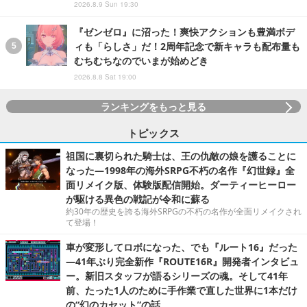
2026.8.9 Sun 19:30
『ゼンゼロ』に沼った！爽快アクションも豊満ボデ
ィも「らしさ」だ！2周年記念で新キャラも配布量も
むちむちなのでいまが始めどき
2026.8.8 Sat 19:00
ランキングをもっと見る
トピックス
祖国に裏切られた騎士は、王の仇敵の娘を護ることに
なった―1998年の海外SRPG不朽の名作『幻世録』全
面リメイク版、体験版配信開始。ダーティーヒーロー
が駆ける異色の戦記が令和に蘇る
約30年の歴史を誇る海外SRPGの不朽の名作が全面リメイクされ
て登場！
車が変形してロボになった、でも『ルート16』だった
―41年ぶり完全新作『ROUTE16R』開発者インタビュ
ー。新旧スタッフが語るシリーズの魂。そして41年
前、たった1人のために手作業で直した世界に1本だけ
の“幻のカセット”の話