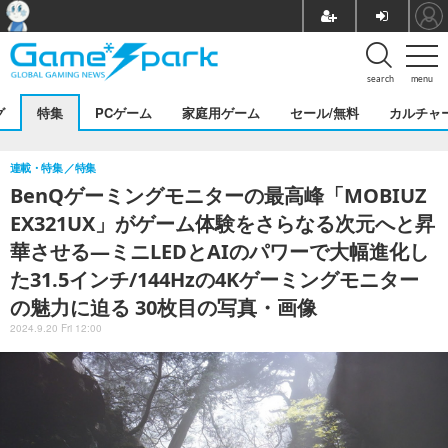
search
menu
グ
特集
PCゲーム
家庭用ゲーム
セール/無料
カルチャ
連載・特集
特集
BenQゲーミングモニターの最高峰「MOBIUZ
EX321UX」がゲーム体験をさらなる次元へと昇
華させる―ミニLEDとAIのパワーで大幅進化し
た31.5インチ/144Hzの4Kゲーミングモニター
の魅力に迫る 30枚目の写真・画像
2024.9.20 Fri 12:00