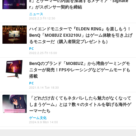
E」とゲーマーの内面を深堀するメディア「Signate
r」がスポンサー契約を締結
ニュース
2023.2.3 Fri 12:30
ハイエンドモニターで『ELDEN RING』を楽しもう！
BenQ「MOBIUZ EX3210U」はゲーム体験を引き上げ
るモニターだ（購入者限定プレゼントも）
PC
2022.2.25 Fri 15:00
BenQのブランド「MOBIUZ」から湾曲ゲーミングモ
ニターが発売！FPSやレーシングなどゲームモードも
搭載
PC
2021.9.14 Tue 18:30
「どれだけ古くてもネタバレしたら魅力がなくなって
しまうゲーム」とは？数々のタイトルを挙げる海外ゲ
ーマーたち
ゲーム文化
2024.9.9 Mon 14:00