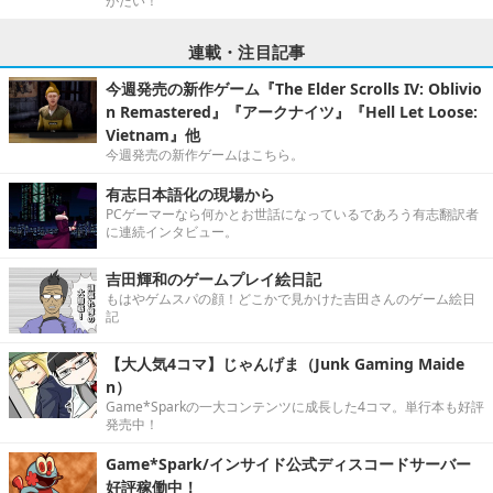
がたい！
連載・注目記事
今週発売の新作ゲーム『The Elder Scrolls IV: Oblivio
n Remastered』『アークナイツ』『Hell Let Loose:
Vietnam』他
今週発売の新作ゲームはこちら。
有志日本語化の現場から
PCゲーマーなら何かとお世話になっているであろう有志翻訳者
に連続インタビュー。
吉田輝和のゲームプレイ絵日記
もはやゲムスパの顔！どこかで見かけた吉田さんのゲーム絵日
記
【大人気4コマ】じゃんげま（Junk Gaming Maide
n）
Game*Sparkの一大コンテンツに成長した4コマ。単行本も好評
発売中！
Game*Spark/インサイド公式ディスコードサーバー
好評稼働中！