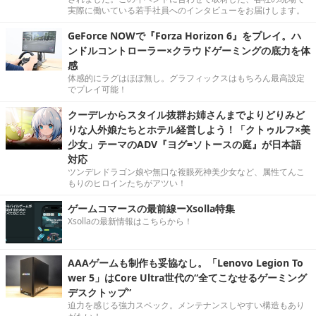
実際に働いている若手社員へのインタビューをお届けします。
GeForce NOWで『Forza Horizon 6』をプレイ。ハ
ンドルコントローラー×クラウドゲーミングの底力を体
感
体感的にラグはほぼ無し。グラフィックスはもちろん最高設定
でプレイ可能！
クーデレからスタイル抜群お姉さんまでよりどりみど
りな人外娘たちとホテル経営しよう！「クトゥルフ×美
少女」テーマのADV『ヨグ=ソトースの庭』が日本語
対応
ツンデレドラゴン娘や無口な複眼死神美少女など、属性てんこ
もりのヒロインたちがアツい！
ゲームコマースの最前線ーXsolla特集
Xsollaの最新情報はこちらから！
AAAゲームも制作も妥協なし。「Lenovo Legion To
wer 5」はCore Ultra世代の“全てこなせるゲーミング
デスクトップ”
迫力を感じる強力スペック。メンテナンスしやすい構造もあり