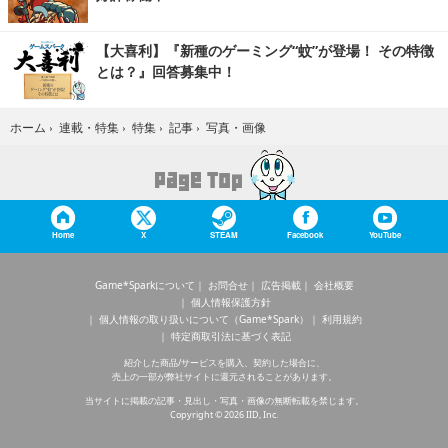
【大喜利】『新種のゲーミング“蚊”が登場！ その特徴
とは？』回答募集中！
写真・画像
ホーム
›
連載・特集
›
特集
›
記事
›
Home
X
STEAM
Facebook
YouTube
Game*Sparkについて
お問合せ
広告掲載
会社概要
個人情報保護方針
個人情報の取り扱いについて（Game*Spark）
利用規約
特定商取引法に基づく表記
紹介した商品/サービスを購入、契約した場合に、
売上の一部が弊社サイトに還元されることがあります。
当サイトに掲載の記事・見出し・写真・画像の無断転載を禁じます。
Copyright © 2026 IID, Inc.