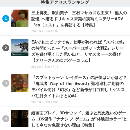
特集アクセスランキング
三上博史、釈由美子、三村マサカズら主演！“他人の
記憶”へ潜るドリキャス末期の実写ミステリーADV
『es（エス）』を再訪する【特集】
2026.8.9 Sun 17:00
EAでもエピックでも、仕事が終われば『スパロボ』
の時間だった―『スーパーロボット大戦Z』シリー
ズを遊び尽くした思い出と、リマスターへの喜び
【オリーさんのロボゲーコラム】
2026.8.9 Sun 17:15
『スプラトゥーン レイダース』の評価はいかほど？
『鬼武者 Way of the Sword』聖地巡礼に期待の
モバイル向け『幻水』など新作が目白押し！ゲムス
パ注目タイトルまとめ#4
2026.8.9 Sun 11:00
縦画面プレイ、3Dサウンド、遊ぶと死ぬ呪いのゲー
ム…DS傑作『ナナシ ノ ゲエム』が“体験型ホラー”と
して今なお色褪せない理由【特集】