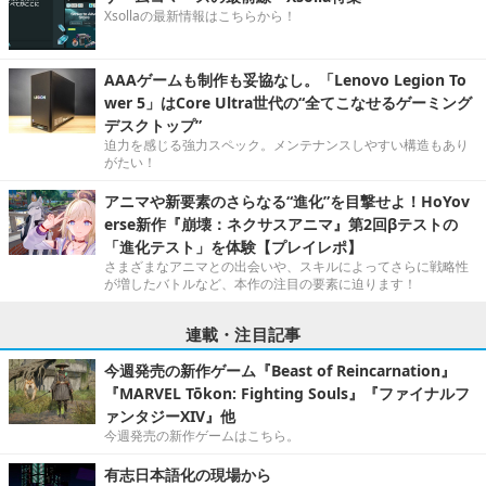
Xsollaの最新情報はこちらから！
AAAゲームも制作も妥協なし。「Lenovo Legion To
wer 5」はCore Ultra世代の“全てこなせるゲーミング
デスクトップ”
迫力を感じる強力スペック。メンテナンスしやすい構造もあり
がたい！
アニマや新要素のさらなる“進化”を目撃せよ！HoYov
erse新作『崩壊：ネクサスアニマ』第2回βテストの
「進化テスト」を体験【プレイレポ】
さまざまなアニマとの出会いや、スキルによってさらに戦略性
が増したバトルなど、本作の注目の要素に迫ります！
連載・注目記事
今週発売の新作ゲーム『Beast of Reincarnation』
『MARVEL Tōkon: Fighting Souls』『ファイナルフ
ァンタジーXIV』他
今週発売の新作ゲームはこちら。
有志日本語化の現場から