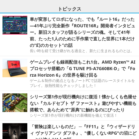
トピックス
車が変形してロボになった、でも『ルート16』だった
―41年ぶり完全新作『ROUTE16R』開発者インタビュ
ー。新旧スタッフが語るシリーズの魂。そして41年
前、たった1人のために手作業で直した世界に1本だけ
の“幻のカセット”の話
長い時を経て受け継がれる過去と、新たに生まれるものとは。
ゲームプレイも録画配信もこれ1台。AMD Ryzen™ AI
プロセッサ搭載の「G TUNE P5-A7G60BK-D」で『Fo
rza Horizon 6』の世界を駆け回る
ゲーム＆制作の拠点となるノートPCで話題のレースタイトルを
プレイ。放熱性能もチェックしました！
シリーズ第1作が現行機向けに復活！懐かしくも色褪せ
ない『カルドセプト ザ ファースト』遊びやすい機能も
搭載で、あらためて“原典”に触れるのにぴったり
シリーズ第1作が現行機向けの新機能を備えて復活！
「冒険は楽しいものだ」 ─『FF11』と『ウィザードリ
ィ ヴァリアンツ ダフネ』、"優しくないRPG"の沼にど