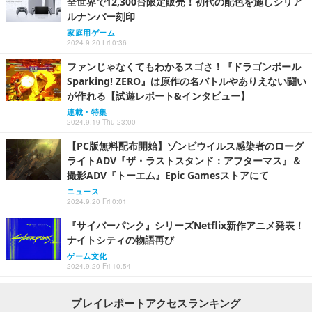
全世界で12,300台限定販売！初代の配色を施しシリア
ルナンバー刻印
家庭用ゲーム
2024.9.20 Fri 0:36
ファンじゃなくてもわかるスゴさ！『ドラゴンボール
Sparking! ZERO』は原作の名バトルやありえない闘い
が作れる【試遊レポート&インタビュー】
連載・特集
2024.9.19 Thu 23:00
【PC版無料配布開始】ゾンビウイルス感染者のローグ
ライトADV『ザ・ラストスタンド：アフターマス』＆
撮影ADV『トーエム』Epic Gamesストアにて
ニュース
2024.9.20 Fri 0:01
『サイバーパンク』シリーズNetflix新作アニメ発表！
ナイトシティの物語再び
ゲーム文化
2024.9.20 Fri 10:54
プレイレポートアクセスランキング