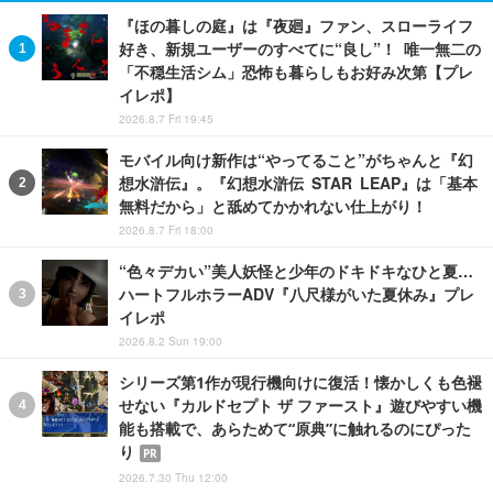
『ほの暮しの庭』は『夜廻』ファン、スローライフ
好き、新規ユーザーのすべてに“良し”！ 唯一無二の
「不穏生活シム」恐怖も暮らしもお好み次第【プレ
イレポ】
2026.8.7 Fri 19:45
モバイル向け新作は“やってること”がちゃんと『幻
想水滸伝』。『幻想水滸伝 STAR LEAP』は「基本
無料だから」と舐めてかかれない仕上がり！
2026.8.7 Fri 18:00
“色々デカい”美人妖怪と少年のドキドキなひと夏…
ハートフルホラーADV『八尺様がいた夏休み』プレ
イレポ
2026.8.2 Sun 19:00
シリーズ第1作が現行機向けに復活！懐かしくも色褪
せない『カルドセプト ザ ファースト』遊びやすい機
能も搭載で、あらためて“原典”に触れるのにぴった
り
PR
2026.7.30 Thu 12:00