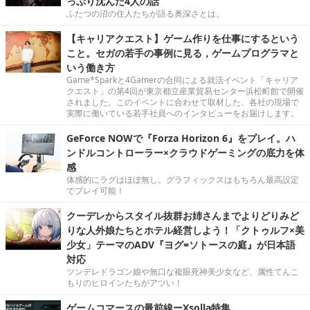
っぷり沈んだ4人の話
ふたつの沼の住人たちが語る奥深さとは。
【キャリアクエスト】ゲーム作りを仕事にするという
こと。セガの若手の事例に見る，ゲームプログラマと
いう働き方
Game*Sparkと4Gamerの合同による就活イベント「キャリア
クエスト」の第4回が東京都立産業貿易センター浜松町館で開催
されました。このイベントに合わせて取材した、各社の現場で
実際に働いている若手社員へのインタビューをお届けします。
GeForce NOWで『Forza Horizon 6』をプレイ。ハ
ンドルコントローラー×クラウドゲーミングの底力を体
感
体感的にラグはほぼ無し。グラフィックスはもちろん最高設定
でプレイ可能！
クーデレからスタイル抜群お姉さんまでよりどりみど
りな人外娘たちとホテル経営しよう！「クトゥルフ×美
少女」テーマのADV『ヨグ=ソトースの庭』が日本語
対応
ツンデレドラゴン娘や無口な複眼死神美少女など、属性てんこ
もりのヒロインたちがアツい！
ゲームコマースの最前線ーXsolla特集