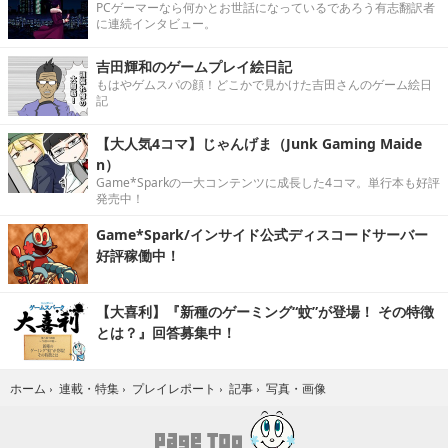
PCゲーマーなら何かとお世話になっているであろう有志翻訳者
に連続インタビュー。
吉田輝和のゲームプレイ絵日記
もはやゲムスパの顔！どこかで見かけた吉田さんのゲーム絵日
記
【大人気4コマ】じゃんげま（Junk Gaming Maide
n）
Game*Sparkの一大コンテンツに成長した4コマ。単行本も好評
発売中！
Game*Spark/インサイド公式ディスコードサーバー
好評稼働中！
【大喜利】『新種のゲーミング“蚊”が登場！ その特徴
とは？』回答募集中！
写真・画像
ホーム
›
連載・特集
›
プレイレポート
›
記事
›