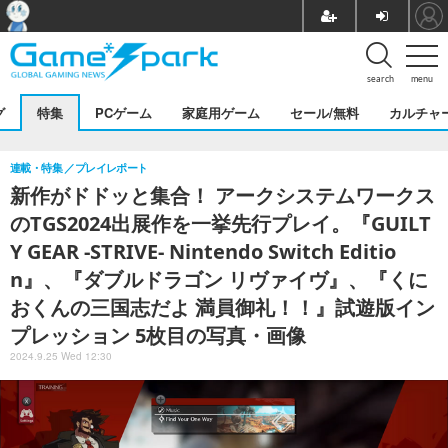
search
menu
グ
特集
PCゲーム
家庭用ゲーム
セール/無料
カルチャ
連載・特集
プレイレポート
新作がドドッと集合！ アークシステムワークス
のTGS2024出展作を一挙先行プレイ。『GUILT
Y GEAR -STRIVE- Nintendo Switch Editio
n』、『ダブルドラゴン リヴァイヴ』、『くに
おくんの三国志だよ 満員御礼！！』試遊版イン
プレッション 5枚目の写真・画像
2024.9.25 Wed 12:30