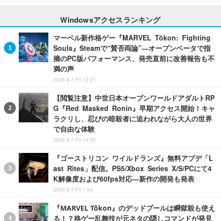
Windowsアクセスランキング
マーベル新作格ゲー『MARVEL Tōkon: Fighting
Souls』Steamで“賛否両論”―オープンベータで指
摘のPC版パフォーマンス、発売直前に改善報告も不
満の声
2026.8.7 Fri 12:21
【閲覧注意】中世日本オープンワールドアダルトRP
G『Red Masked Ronin』早期アクセス開始！キャ
ラクリし、忍びの暗殺者に追われながら大人の世界
で自由な体験
2026.8.7 Fri 14:45
『ゴーストリコン ワイルドランズ』無料アプデ「L
ast Rites」配信。PS5/Xbox Series X/S/PCにて4
K解像度および60fps対応―新作の開発も発表
2026.8.7 Fri 1:54
『MARVEL Tōkon』のデッドプールは瞬獄殺も使え
る！？格ゲー乱舞技が元ネタの隠しコマンドが発見