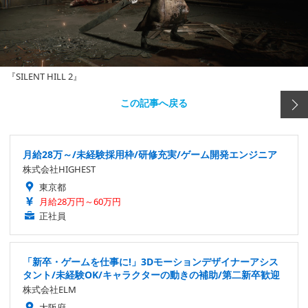
『SILENT HILL 2』
この記事へ戻る
月給28万～/未経験採用枠/研修充実/ゲーム開発エンジニア
株式会社HIGHEST
東京都
月給28万円～60万円
正社員
「新卒・ゲームを仕事に!」3Dモーションデザイナーアシス
タント/未経験OK/キャラクターの動きの補助/第二新卒歓迎
株式会社ELM
大阪府