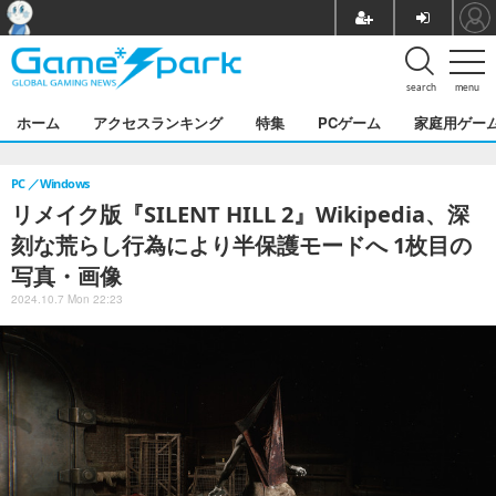
search
menu
ホーム
アクセスランキング
特集
PCゲーム
家庭用ゲー
PC
Windows
リメイク版『SILENT HILL 2』Wikipedia、深
刻な荒らし行為により半保護モードへ 1枚目の
写真・画像
2024.10.7 Mon 22:23