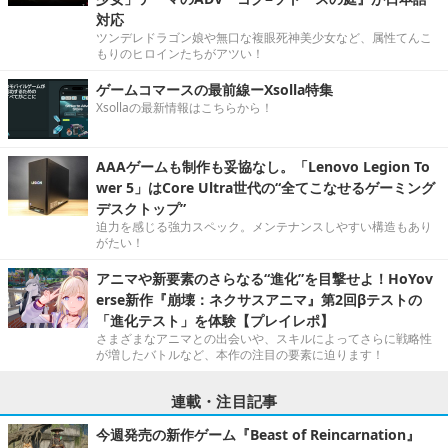
対応
ツンデレドラゴン娘や無口な複眼死神美少女など、属性てんこ
もりのヒロインたちがアツい！
ゲームコマースの最前線ーXsolla特集
Xsollaの最新情報はこちらから！
AAAゲームも制作も妥協なし。「Lenovo Legion To
wer 5」はCore Ultra世代の“全てこなせるゲーミング
デスクトップ”
迫力を感じる強力スペック。メンテナンスしやすい構造もあり
がたい！
アニマや新要素のさらなる“進化”を目撃せよ！HoYov
erse新作『崩壊：ネクサスアニマ』第2回βテストの
「進化テスト」を体験【プレイレポ】
さまざまなアニマとの出会いや、スキルによってさらに戦略性
が増したバトルなど、本作の注目の要素に迫ります！
連載・注目記事
今週発売の新作ゲーム『Beast of Reincarnation』