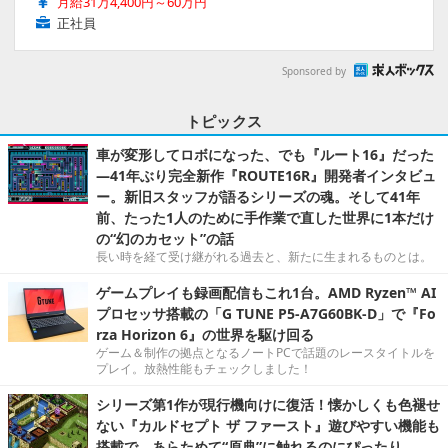
月給31万4,400円～60万円
正社員
Sponsored by
トピックス
車が変形してロボになった、でも『ルート16』だった
―41年ぶり完全新作『ROUTE16R』開発者インタビュ
ー。新旧スタッフが語るシリーズの魂。そして41年
前、たった1人のために手作業で直した世界に1本だけ
の“幻のカセット”の話
長い時を経て受け継がれる過去と、新たに生まれるものとは。
ゲームプレイも録画配信もこれ1台。AMD Ryzen™ AI
プロセッサ搭載の「G TUNE P5-A7G60BK-D」で『Fo
rza Horizon 6』の世界を駆け回る
ゲーム＆制作の拠点となるノートPCで話題のレースタイトルを
プレイ。放熱性能もチェックしました！
シリーズ第1作が現行機向けに復活！懐かしくも色褪せ
ない『カルドセプト ザ ファースト』遊びやすい機能も
搭載で、あらためて“原典”に触れるのにぴったり