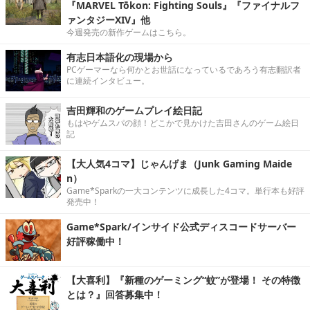
『MARVEL Tōkon: Fighting Souls』『ファイナルフ
ァンタジーXIV』他
今週発売の新作ゲームはこちら。
有志日本語化の現場から
PCゲーマーなら何かとお世話になっているであろう有志翻訳者
に連続インタビュー。
吉田輝和のゲームプレイ絵日記
もはやゲムスパの顔！どこかで見かけた吉田さんのゲーム絵日
記
【大人気4コマ】じゃんげま（Junk Gaming Maide
n）
Game*Sparkの一大コンテンツに成長した4コマ。単行本も好評
発売中！
Game*Spark/インサイド公式ディスコードサーバー
好評稼働中！
【大喜利】『新種のゲーミング“蚊”が登場！ その特徴
とは？』回答募集中！