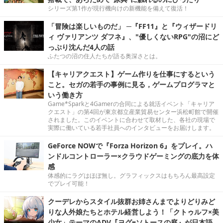
シリーズ第1作が現行機向けの新機能を備えて復活！
「冒険は楽しいものだ」 ─『FF11』と『ウィザードリ
ィ ヴァリアンツ ダフネ』、"優しくないRPG"の沼にど
っぷり沈んだ4人の話
ふたつの沼の住人たちが語る奥深さとは。
【キャリアクエスト】ゲーム作りを仕事にするという
こと。セガの若手の事例に見る，ゲームプログラマと
いう働き方
Game*Sparkと4Gamerの合同による就活イベント「キャリア
クエスト」の第4回が東京都立産業貿易センター浜松町館で開催
されました。このイベントに合わせて取材した、各社の現場で
実際に働いている若手社員へのインタビューをお届けします。
GeForce NOWで『Forza Horizon 6』をプレイ。ハ
ンドルコントローラー×クラウドゲーミングの底力を体
感
体感的にラグはほぼ無し。グラフィックスはもちろん最高設定
でプレイ可能！
クーデレからスタイル抜群お姉さんまでよりどりみど
りな人外娘たちとホテル経営しよう！「クトゥルフ×美
少女」テーマのADV『ヨグ=ソトースの庭』が日本語