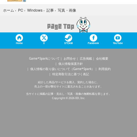
写真・画像
ホーム
›
PC
›
Windows
›
記事
›
Home
X
STEAM
Facebook
YouTube
Game*Sparkについて
お問合せ
広告掲載
会社概要
個人情報保護方針
個人情報の取り扱いについて（Game*Spark）
利用規約
特定商取引法に基づく表記
紹介した商品/サービスを購入、契約した場合に、
売上の一部が弊社サイトに還元されることがあります。
当サイトに掲載の記事・見出し・写真・画像の無断転載を禁じます。
Copyright © 2026 IID, Inc.