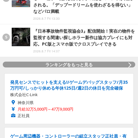
される。「デップードリームを使わざるを得ない」
などパロ満載
2026.8.7 Fri 13:30
『日本事故物件監視協会3』配信開始！実在の物件を
監視する間違い探しホラー新作は協力プレイにも対
応。PC版とスマホ版でクロスプレイできる
2026.8.7 Fri 14:07
ランキングをもっと見る
発見センスでヒットを支える!/ゲームデバッグスタッフ/月35
万円可/しっかり休める年休125日/週2日の休日を完全確保
株式会社C-Link
神奈川県
月給32万5,000円～47万9,000円
正社員
ゲーム周辺機器・コントローラーの組立スタッフ正社員・有