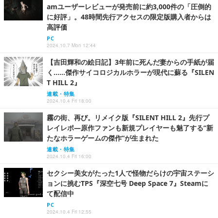
amユーザーレビューが発売前に約3,000件の「圧倒的
に好評」。48時間先行アクセスの限定版購入者からは
高評価
PC
2024.10.7 Mon 12:44
【吉田輝和の絵日記】3年前に死んだ妻からの手紙が届
く……傑作サイコロジカルホラーが現代に蘇る『SILEN
T HILL 2』
連載・特集
2024.10.4 Fri 18:00
霧の街、再び。リメイク版『SILENT HILL 2』先行プ
レイレポ―原作ファンも新規プレイヤーも魅了する“新
たなホラーゲームの傑作”が生まれた
連載・特集
2024.10.4 Fri 16:00
セクシー美女がたった1人で怪物だらけの宇宙ステーシ
ョンに挑むTPS『深空七号 Deep Space 7』Steamに
て配信中
PC
2024.10.4 Fri 12:55