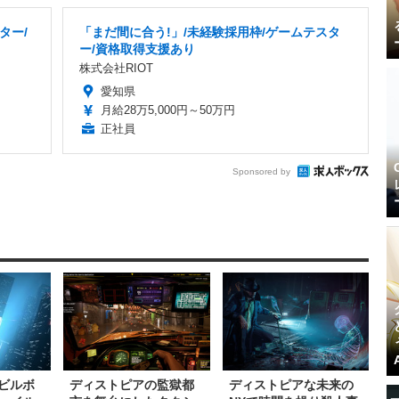
ター/
「まだ間に合う!」/未経験採用枠/ゲームテスタ
り
ー/資格取得支援あり
株式会社RIOT
愛知県
月給28万5,000円～50万円
正社員
Sponsored by
』ビルボ
ディストピアの監獄都
ディストピアな未来の