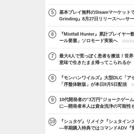
基本プレイ無料のSteamマーケットで取
Grinding』8月27日リリースへ―
『Mistfall Hunter』累計プ
ール要塞」ソロモード実装へ
2026.8.6
最大4人で荒っぽく患者を搬送！世界一頼
意味で生きたまま帰ってこられるか
『モンハンワイルズ』大型DLC「ア
「序盤体験版」が本日8月5日配信
2
10代開発者の“3万円”ジョークゲー
に―開発者本人は資金洗浄の可能性
『シュタゲ』リメイク『シュタインズ・
―早期購入特典ではコマンドADV『