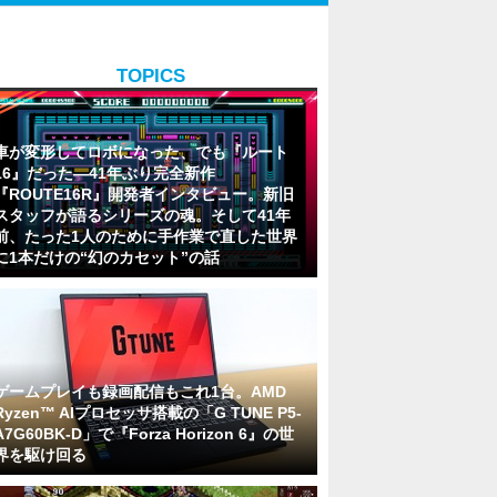
TOPICS
車が変形してロボになった、でも『ルート
16』だった―41年ぶり完全新作
『ROUTE16R』開発者インタビュー。新旧
スタッフが語るシリーズの魂。そして41年
前、たった1人のために手作業で直した世界
に1本だけの“幻のカセット”の話
ゲームプレイも録画配信もこれ1台。AMD
Ryzen™ AIプロセッサ搭載の「G TUNE P5-
A7G60BK-D」で『Forza Horizon 6』の世
界を駆け回る