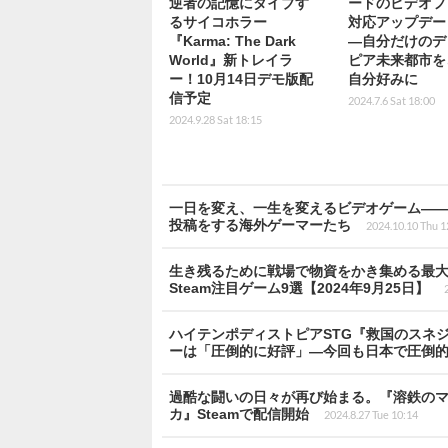
逆者の記憶にダイブす
ードのビデオフ
るサイコホラー
対応アップデー
『Karma: The Dark
―自分だけのデ
World』新トレイラ
ピア未来都市を
ー！10月14日デモ版配
自分好みに
信予定
2024.7.6 Sat 18:00
2024.9.28 Sat 18:15
一日を変え、一生を変えるビデオゲーム――
投稿をする海外ゲーマーたち
2024.10.10 Thu 1
生き残るために戦場で物資をかき集める最大4
Steam注目ゲーム9選【2024年9月25日】
ハイテンポディストピアSTG『救国のスネジ
ーは「圧倒的に好評」―今回も日本で圧倒
過酷な闘いの日々が再び始まる。『溶鉄のマ
カ』Steamで配信開始
2024.8.27 Tue 10:14