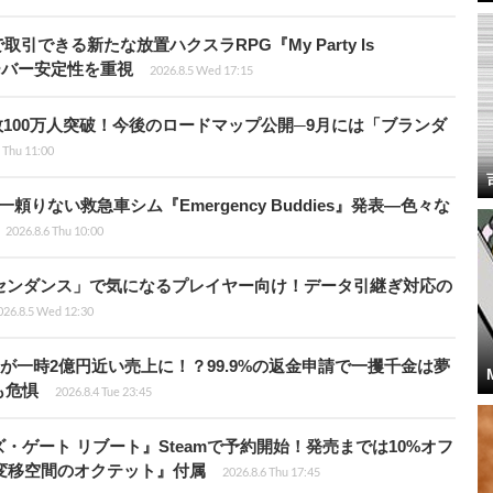
引できる新たな放置ハクスラRPG『My Party Is
サーバー安定性を重視
2026.8.5 Wed 17:15
レイヤー数100万人突破！今後のロードマップ公開─9月には「ブランダ
 Thu 11:00
りない救急車シム『Emergency Buddies』発表―色々な
2026.8.6 Thu 10:00
センダンス」で気になるプレイヤー向け！データ引継ぎ対応の
026.8.5 Wed 12:30
ムが一時2億円近い売上に！？99.9%の返金申請で一攫千金は夢
も危惧
2026.8.4 Tue 23:45
ゲート リブート』Steamで予約開始！発売までは10%オフ
変移空間のオクテット』付属
2026.8.6 Thu 17:45