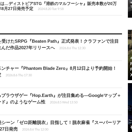
国は…ディストピアSTG『溶鉄のマルフーシャ』販売本数が20万
8月27日発売予定
2024.8.20 Tue 9:58
受けたSRPG『Beaten Path』正式発表！クラファンで注目
んだ作品2027年リリースへ
2026.8.6 Thu 12:30
ャー『Phantom Blade Zero』8月12日より予約開始！
定
2026.8.6 Thu 17:30
ラウザゲー『Hop.Earth』が注目集める―Googleマップ＋
ード』のようなゲーム性
2026.8.5 Wed 13:50
美シーン「ゼロ距離脱衣」目指して！脱衣麻雀『スーパーリア
月27日発売
2026.8.6 Thu 12:00