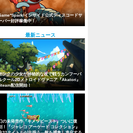
Game*Spark/インサイド公式ディスコードサ
ーバー好評稼働中！
最新ニュース
モンクの少女が神秘的な杖で戦うカンフーパ
ルクール2Dメトロイドヴァニア『Akatori』
Steam配信開始！
幻の未発売作『キメラビースト』ついに復
刻！『ジャレコ アーケード コレクション』
全32タイトルが出揃う―敵を捕食し進化する