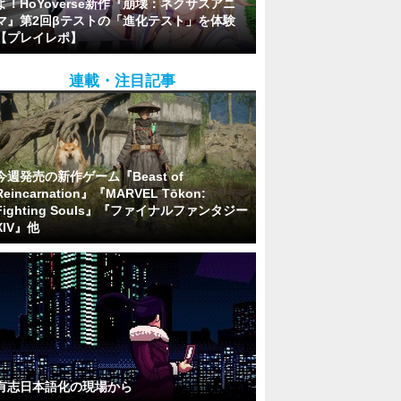
よ！HoYoverse新作『崩壊：ネクサスアニ
マ』第2回βテストの「進化テスト」を体験
【プレイレポ】
連載・注目記事
今週発売の新作ゲーム『Beast of
Reincarnation』『MARVEL Tōkon:
Fighting Souls』『ファイナルファンタジー
XIV』他
有志日本語化の現場から