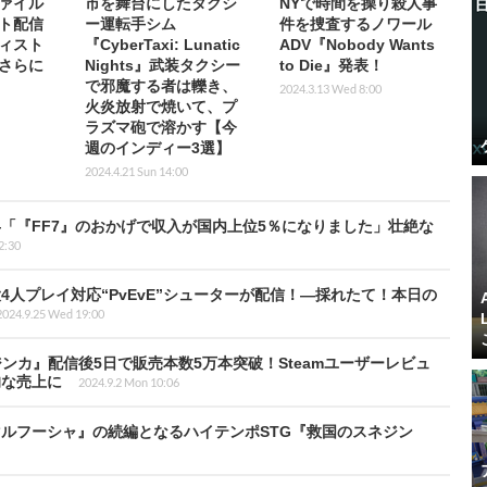
ァイル
市を舞台にしたタクシ
NYで時間を操り殺人事
ト配信
ー運転手シム
件を捜査するノワール
ィスト
『CyberTaxi: Lunatic
ADV『Nobody Wants
さらに
Nights』武装タクシー
to Die』発表！
で邪魔する者は轢き、
2024.3.13 Wed 8:00
火炎放射で焼いて、プ
ラズマ砲で溶かす【今
週のインディー3選】
2024.4.21 Sun 14:00
「『FF7』のおかげで収入が国内上位5％になりました」壮絶な
2:30
人プレイ対応“PvEvE”シューターが配信！―採れたて！本日の
2024.9.25 Wed 19:00
ンカ』配信後5日で販売本数5万本突破！Steamユーザーレビュ
的な売上に
2024.9.2 Mon 10:06
ルフーシャ』の続編となるハイテンポSTG『救国のスネジン