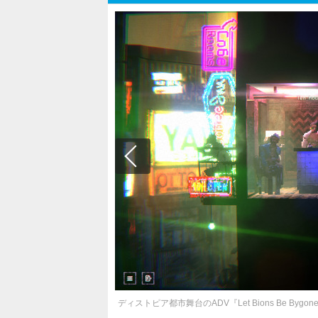
ディストピア都市舞台のADV『Let Bions Be 