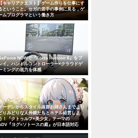
【キャリアクエスト】ゲーム作りを仕事にす
るということ。セガの若手の事例に見る，ゲ
ームプログラマという働き方
GeForce NOWで『Forza Horizon 6』をプ
レイ。ハンドルコントローラー×クラウドゲ
ーミングの底力を体感
クーデレからスタイル抜群お姉さんまでより
どりみどりな人外娘たちとホテル経営しよ
う！「クトゥルフ×美少女」テーマの
ADV『ヨグ=ソトースの庭』が日本語対応