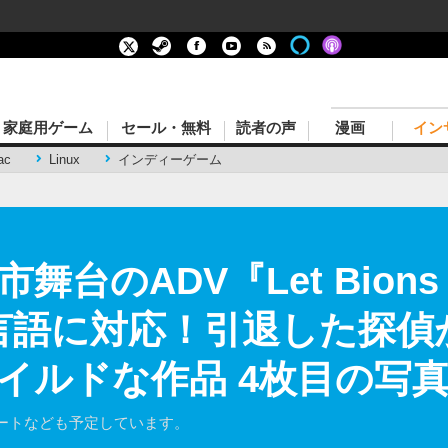
家庭用ゲーム
セール・無料
読者の声
漫画
イン
ac
Linux
インディーゲーム
のADV『Let Bions B
言語に対応！引退した探偵
イルドな作品 4枚目の写
ートなども予定しています。