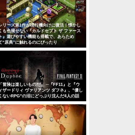
シリーズ第1作が現行機向けに復活！懐かし
くも色褪せない『カルドセプト ザ ファース
ト』遊びやすい機能も搭載で、あらため
て“原典”に触れるのにぴったり
「冒険は楽しいものだ」 ─『FF11』と『ウ
ィザードリィ ヴァリアンツ ダフネ』、"優し
くないRPG"の沼にどっぷり沈んだ4人の話