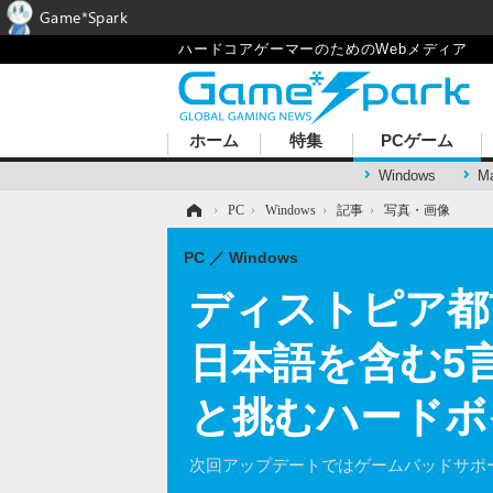
Game*Spark
ハードコアゲーマーのためのWebメディア
ホーム
特集
PCゲーム
Windows
M
ホーム
›
PC
›
Windows
›
記事
›
写真・画像
PC
Windows
ディストピア都市舞台
日本語を含む5
と挑むハードボ
次回アップデートではゲームパッドサポ