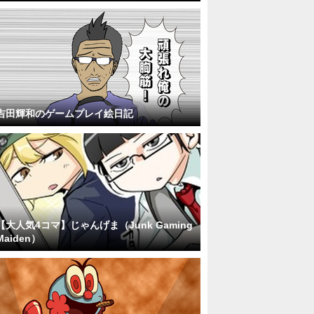
吉田輝和のゲームプレイ絵日記
【大人気4コマ】じゃんげま（Junk Gaming
Maiden）