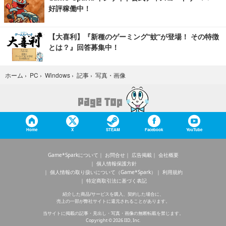
好評稼働中！
【大喜利】『新種のゲーミング“蚊”が登場！ その特徴
とは？』回答募集中！
写真・画像
ホーム
›
PC
›
Windows
›
記事
›
Home
X
STEAM
Facebook
YouTube
Game*Sparkについて
お問合せ
広告掲載
会社概要
個人情報保護方針
個人情報の取り扱いについて（Game*Spark）
利用規約
特定商取引法に基づく表記
紹介した商品/サービスを購入、契約した場合に、
売上の一部が弊社サイトに還元されることがあります。
当サイトに掲載の記事・見出し・写真・画像の無断転載を禁じます。
Copyright © 2026 IID, Inc.