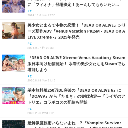
に「フィオナ」登場決定！あーんしてもらいたい…
PC
2024.10.8 Tue 12:30
美少女とまるで本物の恋愛！『DEAD OR ALIVE』シリ
ーズ新作ADV『Venus Vacation PRISM - DEAD OR A
LIVE Xtreme -』2025年発売
PC
2024.9.27 Fri 23:33
『DEAD OR ALIVE Xtreme Venus Vacation』Steam
版日本向け配信開始！ 水着の美少女たちをSteamでも
堪能しよう
PC
2020.8.18 Tue 21:15
基本無料版250万DL突破の『DEAD OR ALIVE 6』に
『DOAVV』から「たまき」の参戦決定―『ライザのア
トリエ』コラボコスの配信も開始
PC
2020.2.26 Wed 0:01
超解像度技術いらないよね…？『Vampire Survivor