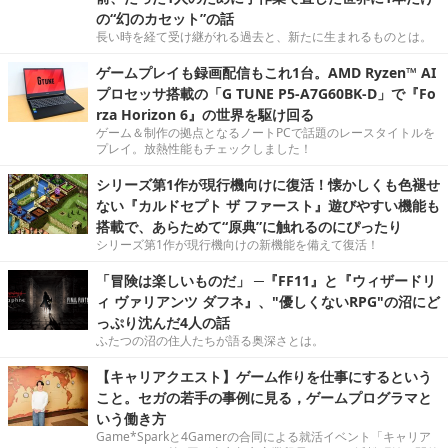
の“幻のカセット”の話
長い時を経て受け継がれる過去と、新たに生まれるものとは。
ゲームプレイも録画配信もこれ1台。AMD Ryzen™ AI
プロセッサ搭載の「G TUNE P5-A7G60BK-D」で『Fo
rza Horizon 6』の世界を駆け回る
ゲーム＆制作の拠点となるノートPCで話題のレースタイトルを
プレイ。放熱性能もチェックしました！
シリーズ第1作が現行機向けに復活！懐かしくも色褪せ
ない『カルドセプト ザ ファースト』遊びやすい機能も
搭載で、あらためて“原典”に触れるのにぴったり
シリーズ第1作が現行機向けの新機能を備えて復活！
「冒険は楽しいものだ」 ─『FF11』と『ウィザードリ
ィ ヴァリアンツ ダフネ』、"優しくないRPG"の沼にど
っぷり沈んだ4人の話
ふたつの沼の住人たちが語る奥深さとは。
【キャリアクエスト】ゲーム作りを仕事にするという
こと。セガの若手の事例に見る，ゲームプログラマと
いう働き方
Game*Sparkと4Gamerの合同による就活イベント「キャリア