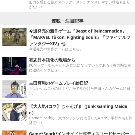
迫力を感じる強力スペック。メンテナンスしやすい構造もあり
がたい！
連載・注目記事
今週発売の新作ゲーム『Beast of Reincarnation』
『MARVEL Tōkon: Fighting Souls』『ファイナルフ
ァンタジーXIV』他
今週発売の新作ゲームはこちら。
有志日本語化の現場から
PCゲーマーなら何かとお世話になっているであろう有志翻訳者
に連続インタビュー。
吉田輝和のゲームプレイ絵日記
もはやゲムスパの顔！どこかで見かけた吉田さんのゲーム絵日
記
【大人気4コマ】じゃんげま（Junk Gaming Maide
n）
Game*Sparkの一大コンテンツに成長した4コマ。単行本も好評
発売中！
Game*Spark/インサイド公式ディスコードサーバー