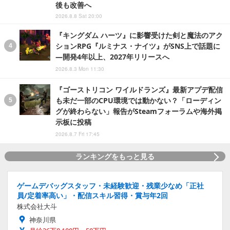
後も改善へ
2026.8.8 Sat 20:00
『キングダム ハーツ』に影響受けた剣と魔法のアク
ションRPG『ルミナス・ナイツ』がSNS上で話題に
―開発4年以上、2027年リリースへ
2026.8.3 Mon 11:30
『ゴーストリコン ワイルドランズ』最新アプデ配信
も未だ一部のCPU環境では動かない？「ローディン
グが終わらない」報告がSteamフォーラムや海外掲
示板に投稿
2026.8.7 Fri 17:45
ランキングをもっと見る
ゲームデバッグスタッフ・未経験歓迎・残業少なめ「正社
員/定着率高い」・配信スキル習得・賞与年2回
株式会社大斗
神奈川県