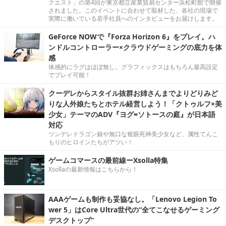
クエスト」の第4回が東京都立産業貿易センター浜松町館で開催
されました。このイベントに合わせて取材した、各社の現場で
実際に働いている若手社員へのインタビューをお届けします。
GeForce NOWで『Forza Horizon 6』をプレイ。ハ
ンドルコントローラー×クラウドゲーミングの底力を体
感
体感的にラグはほぼ無し。グラフィックスはもちろん最高設定
でプレイ可能！
クーデレからスタイル抜群お姉さんまでよりどりみど
りな人外娘たちとホテル経営しよう！「クトゥルフ×美
少女」テーマのADV『ヨグ=ソトースの庭』が日本語
対応
ツンデレドラゴン娘や無口な複眼死神美少女など、属性てんこ
もりのヒロインたちがアツい！
ゲームコマースの最前線ーXsolla特集
Xsollaの最新情報はこちらから！
AAAゲームも制作も妥協なし。「Lenovo Legion To
wer 5」はCore Ultra世代の“全てこなせるゲーミング
デスクトップ”