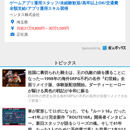
ゲームアプリ運用スタッフ/未経験歓迎/高卒以上OK/交通費
全額支給/アプリ運用スキル習得
ベンタス株式会社
埼玉県
月給21万9,800円～30万5,500円
正社員
Sponsored by
トピックス
祖国に裏切られた騎士は、王の仇敵の娘を護ることに
なった―1998年の海外SRPG不朽の名作『幻世録』全
面リメイク版、体験版配信開始。ダーティーヒーロー
が駆ける異色の戦記が令和に蘇る
約30年の歴史を誇る海外SRPGの不朽の名作が全面リメイクされ
て登場！
車が変形してロボになった、でも『ルート16』だった
―41年ぶり完全新作『ROUTE16R』開発者インタビュ
ー。新旧スタッフが語るシリーズの魂。そして41年
前、たった1人のために手作業で直した世界に1本だけ