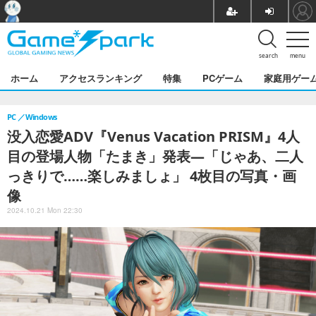
search
menu
ホーム
アクセスランキング
特集
PCゲーム
家庭用ゲー
PC
Windows
没入恋愛ADV『Venus Vacation PRISM』4人
目の登場人物「たまき」発表―「じゃあ、二人
っきりで……楽しみましょ」 4枚目の写真・画
像
2024.10.21 Mon 22:30