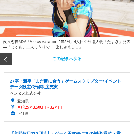
没入恋愛ADV『Venus Vacation PRISM』4人目の登場人物「たまき」発表
―「じゃあ、二人っきりで……楽しみましょ」
この記事へ戻る
27卒・新卒「まだ間に合う」ゲームスクリプター/イベント
データ設定/研修制度充実
ベンタス株式会社
愛知県
月給25万3,500円～32万円
正社員
「年間休日120日以上」ゲーム用3Dモデルの制作/昇給・賞