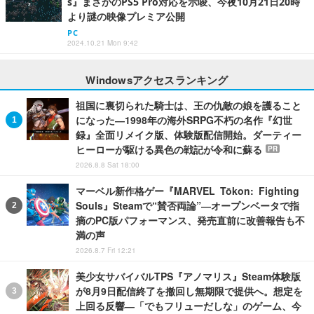
s』まさかのPS5 Pro対応を示唆、今夜10月21日20時
より謎の映像プレミア公開
PC
2024.10.21 Mon 9:42
Windowsアクセスランキング
祖国に裏切られた騎士は、王の仇敵の娘を護ること
になった―1998年の海外SRPG不朽の名作『幻世
録』全面リメイク版、体験版配信開始。ダーティー
ヒーローが駆ける異色の戦記が令和に蘇る
PR
2026.8.8 Sat 18:00
マーベル新作格ゲー『MARVEL Tōkon: Fighting
Souls』Steamで“賛否両論”―オープンベータで指
摘のPC版パフォーマンス、発売直前に改善報告も不
満の声
2026.8.7 Fri 12:21
美少女サバイバルTPS『アノマリス』Steam体験版
が8月9日配信終了を撤回し無期限で提供へ。想定を
上回る反響―「でもフリューだしな」のゲーム、今