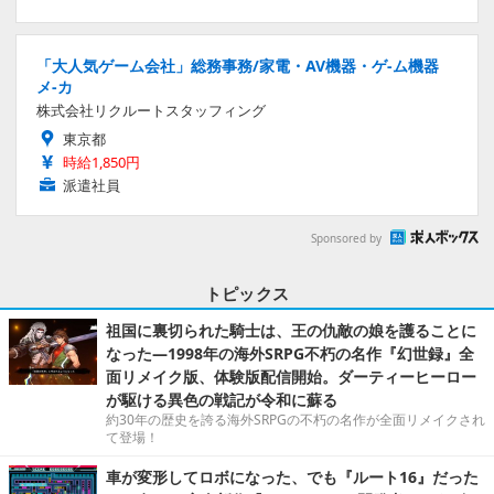
「大人気ゲーム会社」総務事務/家電・AV機器・ゲ-ム機器
メ-カ
株式会社リクルートスタッフィング
東京都
時給1,850円
派遣社員
Sponsored by
トピックス
祖国に裏切られた騎士は、王の仇敵の娘を護ることに
なった―1998年の海外SRPG不朽の名作『幻世録』全
面リメイク版、体験版配信開始。ダーティーヒーロー
が駆ける異色の戦記が令和に蘇る
約30年の歴史を誇る海外SRPGの不朽の名作が全面リメイクされ
て登場！
車が変形してロボになった、でも『ルート16』だった