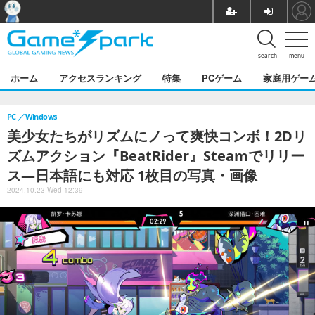
search
menu
ホーム
アクセスランキング
特集
PCゲーム
家庭用ゲー
PC
Windows
美少女たちがリズムにノって爽快コンボ！2Dリ
ズムアクション『BeatRider』Steamでリリー
ス―日本語にも対応 1枚目の写真・画像
2024.10.23 Wed 12:39