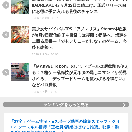
ID/BREAKER』8月22日に値上げ。正式リリース前
にお得に手に入れる最後のチャンス
2026.8.8 Sat 22:15
美少女サバイバルTPS『アノマリス』Steam体験版
が8月9日配信終了を撤回し無期限で提供へ。想定を
上回る反響―「でもフリューだしな」のゲーム、今
後も改善へ
2026.8.8 Sat 20:00
『MARVEL Tōkon』のデッドプールは瞬獄殺も使え
る！？格ゲー乱舞技が元ネタの隠しコマンドが発見
される。「デップードリームを使わざるを得ない」
などパロ満載
2026.8.7 Fri 13:30
ランキングをもっと見る
「27卒」ゲーム実況・eスポーツ動画の編集スタッフ・クリ
エイタースキル習得「正社員/残業ほぼなし推奨」映像・動