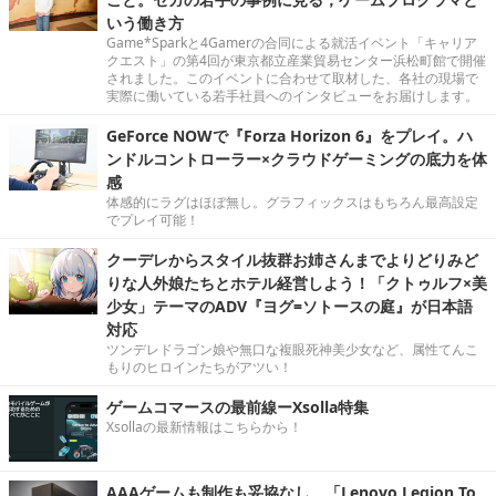
いう働き方
Game*Sparkと4Gamerの合同による就活イベント「キャリア
クエスト」の第4回が東京都立産業貿易センター浜松町館で開催
されました。このイベントに合わせて取材した、各社の現場で
実際に働いている若手社員へのインタビューをお届けします。
GeForce NOWで『Forza Horizon 6』をプレイ。ハ
ンドルコントローラー×クラウドゲーミングの底力を体
感
体感的にラグはほぼ無し。グラフィックスはもちろん最高設定
でプレイ可能！
クーデレからスタイル抜群お姉さんまでよりどりみど
りな人外娘たちとホテル経営しよう！「クトゥルフ×美
少女」テーマのADV『ヨグ=ソトースの庭』が日本語
対応
ツンデレドラゴン娘や無口な複眼死神美少女など、属性てんこ
もりのヒロインたちがアツい！
ゲームコマースの最前線ーXsolla特集
Xsollaの最新情報はこちらから！
AAAゲームも制作も妥協なし。「Lenovo Legion To