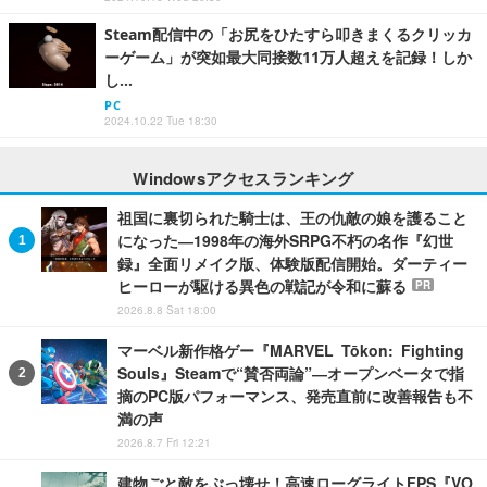
Steam配信中の「お尻をひたすら叩きまくるクリッカ
ーゲーム」が突如最大同接数11万人超えを記録！しか
し…
PC
2024.10.22 Tue 18:30
Windowsアクセスランキング
祖国に裏切られた騎士は、王の仇敵の娘を護ること
になった―1998年の海外SRPG不朽の名作『幻世
録』全面リメイク版、体験版配信開始。ダーティー
ヒーローが駆ける異色の戦記が令和に蘇る
PR
2026.8.8 Sat 18:00
マーベル新作格ゲー『MARVEL Tōkon: Fighting
Souls』Steamで“賛否両論”―オープンベータで指
摘のPC版パフォーマンス、発売直前に改善報告も不
満の声
2026.8.7 Fri 12:21
建物ごと敵をぶっ壊せ！高速ローグライトFPS『VO