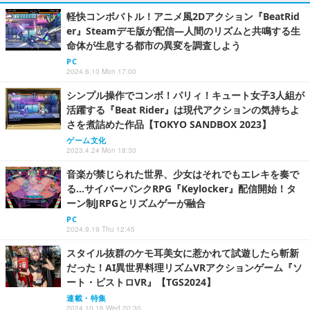
軽快コンボバトル！アニメ風2Dアクション『BeatRid
er』Steamデモ版が配信―人間のリズムと共鳴する生
命体が生息する都市の異変を調査しよう
PC
2024.6.10 Mon 17:00
シンプル操作でコンボ！パリィ！キュート女子3人組が
活躍する『Beat Rider』は現代アクションの気持ちよ
さを煮詰めた作品【TOKYO SANDBOX 2023】
ゲーム文化
2023.4.24 Mon 18:30
音楽が禁じられた世界、少女はそれでもエレキを奏で
る…サイバーパンクRPG『Keylocker』配信開始！タ
ーン制JRPGとリズムゲーが融合
PC
2024.9.19 Thu 12:45
スタイル抜群のケモ耳美女に惹かれて試遊したら斬新
だった！AI異世界料理リズムVRアクションゲーム『ソ
ート・ビストロVR』【TGS2024】
連載・特集
2024.10.16 Wed 20:30