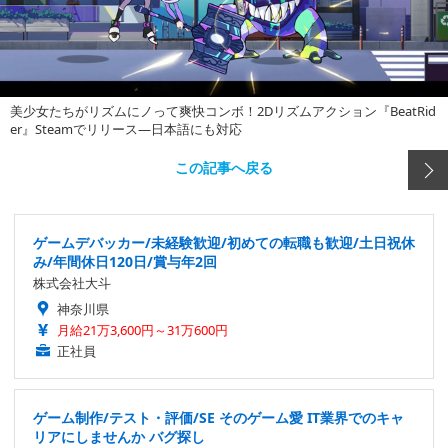
美少女たちがリズムにノって爽快コンボ！2Dリズムアクション『BeatRid
er』Steamでリリース―日本語にも対応
この記事へ戻る
ゲームデバッカー/未経験歓迎/初めての転職も歓迎/土日祝休
み/年間休日120日/賞与年2回
株式会社大斗
神奈川県
月給21万3,600円～31万600円
正社員
ゲーム制作/テスト・評価/SE そのゲーム愛 IT業界でのキャ
リアにしませんか バグ探し