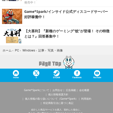
発売中！
Game*Spark/インサイド公式ディスコードサーバー
好評稼働中！
【大喜利】『新種のゲーミング“蚊”が登場！ その特徴
とは？』回答募集中！
写真・画像
ホーム
›
PC
›
Windows
›
記事
›
Home
X
STEAM
Facebook
YouTube
Game*Sparkについて
お問合せ
広告掲載
会社概要
個人情報保護方針
個人情報の取り扱いについて（Game*Spark）
利用規約
特定商取引法に基づく表記
紹介した商品/サービスを購入、契約した場合に、