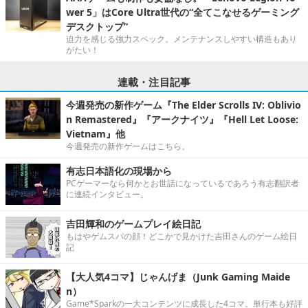
wer 5」はCore Ultra世代の“全てこなせるゲーミング
デスクトップ”
迫力を感じる強力スペック。メンテナンスしやすい構造もあり
がたい！
連載・注目記事
今週発売の新作ゲーム『The Elder Scrolls IV: Oblivio
n Remastered』『アークナイツ』『Hell Let Loose:
Vietnam』他
今週発売の新作ゲームはこちら。
有志日本語化の現場から
PCゲーマーなら何かとお世話になっているであろう有志翻訳者
に連続インタビュー。
吉田輝和のゲームプレイ絵日記
もはやゲムスパの顔！どこかで見かけた吉田さんのゲーム絵日
記
【大人気4コマ】じゃんげま（Junk Gaming Maide
n）
Game*Sparkの一大コンテンツに成長した4コマ。単行本も好評