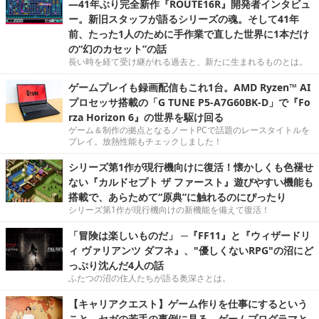
―41年ぶり完全新作『ROUTE16R』開発者インタビュ
ー。新旧スタッフが語るシリーズの魂。そして41年
前、たった1人のために手作業で直した世界に1本だけ
の“幻のカセット”の話
長い時を経て受け継がれる過去と、新たに生まれるものとは。
ゲームプレイも録画配信もこれ1台。AMD Ryzen™ AI
プロセッサ搭載の「G TUNE P5-A7G60BK-D」で『Fo
rza Horizon 6』の世界を駆け回る
ゲーム＆制作の拠点となるノートPCで話題のレースタイトルを
プレイ。放熱性能もチェックしました！
シリーズ第1作が現行機向けに復活！懐かしくも色褪せ
ない『カルドセプト ザ ファースト』遊びやすい機能も
搭載で、あらためて“原典”に触れるのにぴったり
シリーズ第1作が現行機向けの新機能を備えて復活！
「冒険は楽しいものだ」 ─『FF11』と『ウィザードリ
ィ ヴァリアンツ ダフネ』、"優しくないRPG"の沼にど
っぷり沈んだ4人の話
ふたつの沼の住人たちが語る奥深さとは。
【キャリアクエスト】ゲーム作りを仕事にするという
こと。セガの若手の事例に見る，ゲームプログラマと