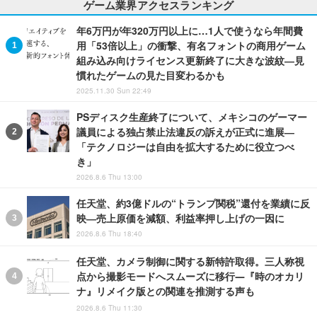
ゲーム業界アクセスランキング
年6万円が年320万円以上に…1人で使うなら年間費
用「53倍以上」の衝撃、有名フォントの商用ゲーム
組み込み向けライセンス更新終了に大きな波紋―見
慣れたゲームの見た目変わるかも
2025.11.30 Sun 22:49
PSディスク生産終了について、メキシコのゲーマー
議員による独占禁止法違反の訴えが正式に進展―
「テクノロジーは自由を拡大するために役立つべ
き」
2026.8.6 Thu 13:00
任天堂、約3億ドルの“トランプ関税”還付を業績に反
映―売上原価を減額、利益率押し上げの一因に
2026.8.6 Thu 18:40
任天堂、カメラ制御に関する新特許取得。三人称視
点から撮影モードへスムーズに移行―『時のオカリ
ナ』リメイク版との関連を推測する声も
2026.8.6 Thu 11:30