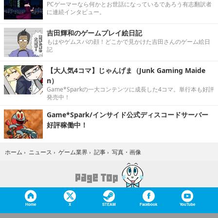
PCゲーマーなら何かとお世話になっているであろう有志翻訳者
に連続インタビュー。
吉田輝和のゲームプレイ絵日記
もはやゲムスパの顔！どこかで見かけた吉田さんのゲーム絵日
記
【大人気4コマ】じゃんげま（Junk Gaming Maide
n）
Game*Sparkの一大コンテンツに成長した4コマ。単行本も好評
発売中！
Game*Spark/インサイド公式ディスコードサーバー
好評稼働中！
写真・画像
ホーム
›
ニュース
›
ゲーム業界
›
記事
›
Home
X
STEAM
Facebook
YouTube