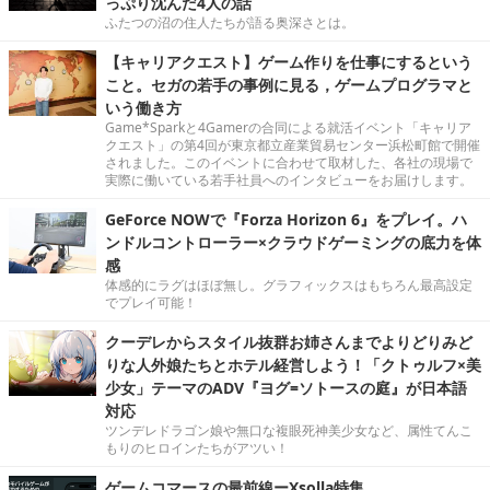
っぷり沈んだ4人の話
ふたつの沼の住人たちが語る奥深さとは。
【キャリアクエスト】ゲーム作りを仕事にするという
こと。セガの若手の事例に見る，ゲームプログラマと
いう働き方
Game*Sparkと4Gamerの合同による就活イベント「キャリア
クエスト」の第4回が東京都立産業貿易センター浜松町館で開催
されました。このイベントに合わせて取材した、各社の現場で
実際に働いている若手社員へのインタビューをお届けします。
GeForce NOWで『Forza Horizon 6』をプレイ。ハ
ンドルコントローラー×クラウドゲーミングの底力を体
感
体感的にラグはほぼ無し。グラフィックスはもちろん最高設定
でプレイ可能！
クーデレからスタイル抜群お姉さんまでよりどりみど
りな人外娘たちとホテル経営しよう！「クトゥルフ×美
少女」テーマのADV『ヨグ=ソトースの庭』が日本語
対応
ツンデレドラゴン娘や無口な複眼死神美少女など、属性てんこ
もりのヒロインたちがアツい！
ゲームコマースの最前線ーXsolla特集