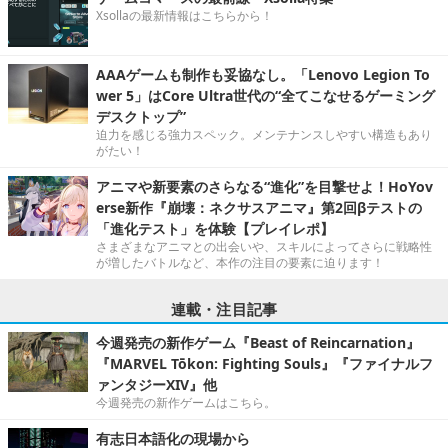
Xsollaの最新情報はこちらから！
AAAゲームも制作も妥協なし。「Lenovo Legion To
wer 5」はCore Ultra世代の“全てこなせるゲーミング
デスクトップ”
迫力を感じる強力スペック。メンテナンスしやすい構造もあり
がたい！
アニマや新要素のさらなる“進化”を目撃せよ！HoYov
erse新作『崩壊：ネクサスアニマ』第2回βテストの
「進化テスト」を体験【プレイレポ】
さまざまなアニマとの出会いや、スキルによってさらに戦略性
が増したバトルなど、本作の注目の要素に迫ります！
連載・注目記事
今週発売の新作ゲーム『Beast of Reincarnation』
『MARVEL Tōkon: Fighting Souls』『ファイナルフ
ァンタジーXIV』他
今週発売の新作ゲームはこちら。
有志日本語化の現場から