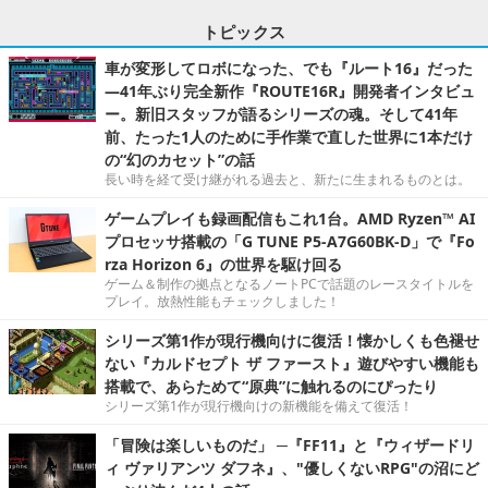
トピックス
車が変形してロボになった、でも『ルート16』だった
―41年ぶり完全新作『ROUTE16R』開発者インタビュ
ー。新旧スタッフが語るシリーズの魂。そして41年
前、たった1人のために手作業で直した世界に1本だけ
の“幻のカセット”の話
長い時を経て受け継がれる過去と、新たに生まれるものとは。
ゲームプレイも録画配信もこれ1台。AMD Ryzen™ AI
プロセッサ搭載の「G TUNE P5-A7G60BK-D」で『Fo
rza Horizon 6』の世界を駆け回る
ゲーム＆制作の拠点となるノートPCで話題のレースタイトルを
プレイ。放熱性能もチェックしました！
シリーズ第1作が現行機向けに復活！懐かしくも色褪せ
ない『カルドセプト ザ ファースト』遊びやすい機能も
搭載で、あらためて“原典”に触れるのにぴったり
シリーズ第1作が現行機向けの新機能を備えて復活！
「冒険は楽しいものだ」 ─『FF11』と『ウィザードリ
ィ ヴァリアンツ ダフネ』、"優しくないRPG"の沼にど