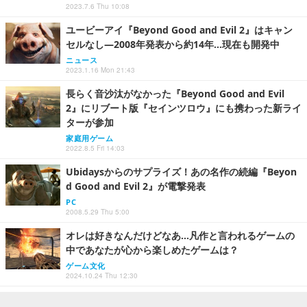
2023.7.6 Thu 10:08
ユービーアイ『Beyond Good and Evil 2』はキャン
セルなし―2008年発表から約14年…現在も開発中
ニュース
2023.1.16 Mon 21:43
長らく音沙汰がなかった『Beyond Good and Evil
2』にリブート版『セインツロウ』にも携わった新ライ
ターが参加
家庭用ゲーム
2022.8.5 Fri 14:03
Ubidaysからのサプライズ！あの名作の続編『Beyon
d Good and Evil 2』が電撃発表
PC
2008.5.29 Thu 5:00
オレは好きなんだけどなあ…凡作と言われるゲームの
中であなたが心から楽しめたゲームは？
ゲーム文化
2024.10.24 Thu 12:30