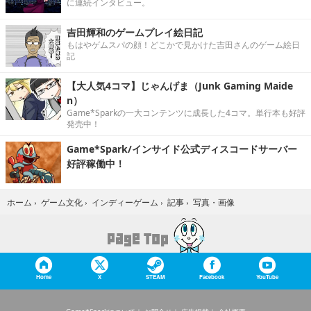
に連続インタビュー。
吉田輝和のゲームプレイ絵日記
もはやゲムスパの顔！どこかで見かけた吉田さんのゲーム絵日
記
【大人気4コマ】じゃんげま（Junk Gaming Maide
n）
Game*Sparkの一大コンテンツに成長した4コマ。単行本も好評
発売中！
Game*Spark/インサイド公式ディスコードサーバー
好評稼働中！
写真・画像
ホーム
›
ゲーム文化
›
インディーゲーム
›
記事
›
Home
X
STEAM
Facebook
YouTube