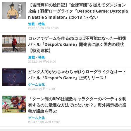
【吉田輝和の絵日記】“全裸軍団”を従えてダンジョン
攻略！戦術ローグライク『Despot's Game: Dystopia
n Battle Simulator』はR-18じゃない
連載・特集
2022.10.20 Thu 10:00
ロシアでゲームを作るのはほぼ不可能になった―戦術
バトル『Despot's Game』開発者に訊く国内の現状
【特別連載】
連載・特集
2022.3.16 Wed 9:00
ピンク人間がわちゃわちゃ戦うローグライクなオート
バトル『Despot's Game』正式リリース！
ゲーム文化
2022.9.30 Fri 17:30
「ターン制のRPGは複数キャラクターのパーティを制
御するのに最適な方法ではないか？」海外掲示板の投
稿が議論を呼ぶ
ゲーム文化
2024.10.30 Wed 12:30