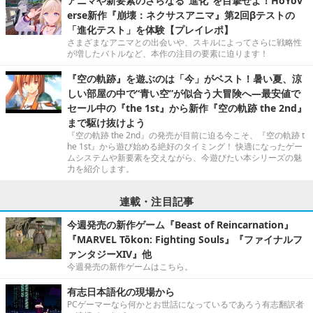
アニマや新要素のさらなる“進化”を目撃せよ！HoYov
erse新作『崩壊：ネクサスアニマ』第2回βテストの
「進化テスト」を体験【プレイレポ】
さまざまなアニマとの出会いや、スキルによってさらに戦略性
が増したバトルなど、本作の注目の要素に迫ります！
『空の軌跡』を遊ぶのは「今」がベスト！暑い夏、涼
しい部屋の中で“青い空”が似合う大冒険へ―最安値で
セール中の『the 1st』から新作『空の軌跡 the 2nd』
まで駆け抜けよう
『空の軌跡 the 2nd』の発売が目前に迫る今こそ、『空の軌跡 t
he 1st』から遊び始める絶好のタイミング！ 快適になったゲー
ムシステムや新要素を交えながら、今遊びたい本シリーズの魅
力を紹介します。
連載・注目記事
今週発売の新作ゲーム『Beast of Reincarnation』
『MARVEL Tōkon: Fighting Souls』『ファイナルフ
ァンタジーXIV』他
今週発売の新作ゲームはこちら。
有志日本語化の現場から
PCゲーマーなら何かとお世話になっているであろう有志翻訳者