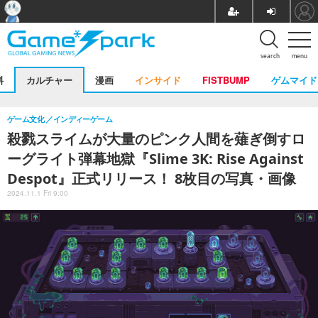
search
menu
料
カルチャー
漫画
インサイド
FISTBUMP
ゲムマイド
ゲーム文化
インディーゲーム
殺戮スライムが大量のピンク人間を薙ぎ倒すロ
ーグライト弾幕地獄『Slime 3K: Rise Against
Despot』正式リリース！ 8枚目の写真・画像
2024.11.1 Fri 9:00