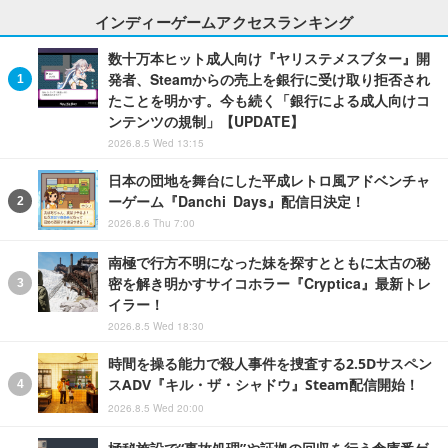
インディーゲームアクセスランキング
数十万本ヒット成人向け『ヤリステメスブター』開
発者、Steamからの売上を銀行に受け取り拒否され
たことを明かす。今も続く「銀行による成人向けコ
ンテンツの規制」【UPDATE】
2026.8.5 Wed 13:15
日本の団地を舞台にした平成レトロ風アドベンチャ
ーゲーム『Danchi Days』配信日決定！
2026.8.6 Thu 7:00
南極で行方不明になった妹を探すとともに太古の秘
密を解き明かすサイコホラー『Cryptica』最新トレ
イラー！
2026.8.5 Wed 18:30
時間を操る能力で殺人事件を捜査する2.5Dサスペン
スADV『キル・ザ・シャドウ』Steam配信開始！
2026.8.5 Wed 20:00