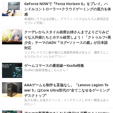
GeForce NOWで『Forza Horizon 6』をプレイ。ハ
ンドルコントローラー×クラウドゲーミングの底力を体
感
体感的にラグはほぼ無し。グラフィックスはもちろん最高設定
でプレイ可能！
クーデレからスタイル抜群お姉さんまでよりどりみど
りな人外娘たちとホテル経営しよう！「クトゥルフ×美
少女」テーマのADV『ヨグ=ソトースの庭』が日本語
対応
ツンデレドラゴン娘や無口な複眼死神美少女など、属性てんこ
もりのヒロインたちがアツい！
ゲームコマースの最前線ーXsolla特集
Xsollaの最新情報はこちらから！
AAAゲームも制作も妥協なし。「Lenovo Legion To
wer 5」はCore Ultra世代の“全てこなせるゲーミング
デスクトップ”
迫力を感じる強力スペック。メンテナンスしやすい構造もあり
がたい！