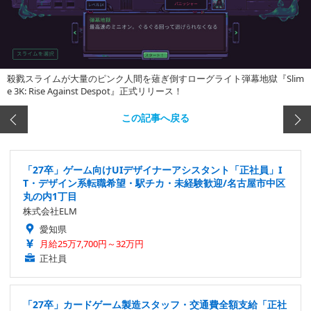
殺戮スライムが大量のピンク人間を薙ぎ倒すローグライト弾幕地獄『Slim
e 3K: Rise Against Despot』正式リリース！
この記事へ戻る
「27卒」ゲーム向けUIデザイナーアシスタント「正社員」I
T・デザイン系転職希望・駅チカ・未経験歓迎/名古屋市中区
丸の内1丁目
株式会社ELM
愛知県
月給25万7,700円～32万円
正社員
「27卒」カードゲーム製造スタッフ・交通費全額支給「正社