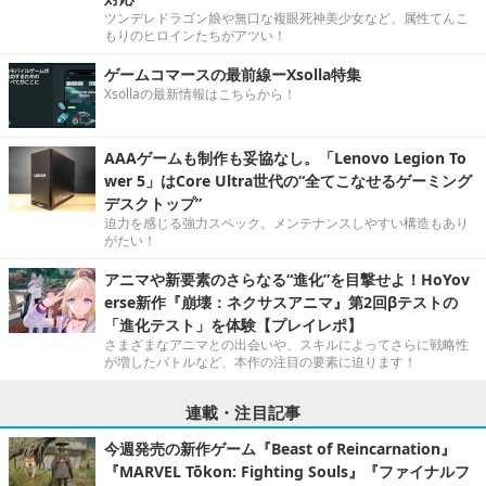
ツンデレドラゴン娘や無口な複眼死神美少女など、属性てんこ
もりのヒロインたちがアツい！
ゲームコマースの最前線ーXsolla特集
Xsollaの最新情報はこちらから！
AAAゲームも制作も妥協なし。「Lenovo Legion To
wer 5」はCore Ultra世代の“全てこなせるゲーミング
デスクトップ”
迫力を感じる強力スペック。メンテナンスしやすい構造もあり
がたい！
アニマや新要素のさらなる“進化”を目撃せよ！HoYov
erse新作『崩壊：ネクサスアニマ』第2回βテストの
「進化テスト」を体験【プレイレポ】
さまざまなアニマとの出会いや、スキルによってさらに戦略性
が増したバトルなど、本作の注目の要素に迫ります！
連載・注目記事
今週発売の新作ゲーム『Beast of Reincarnation』
『MARVEL Tōkon: Fighting Souls』『ファイナルフ