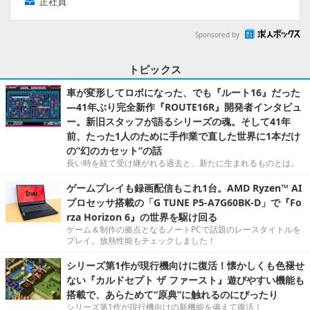
正社員
Sponsored by
トピックス
車が変形してロボになった、でも『ルート16』だった
―41年ぶり完全新作『ROUTE16R』開発者インタビュ
ー。新旧スタッフが語るシリーズの魂。そして41年
前、たった1人のために手作業で直した世界に1本だけ
の“幻のカセット”の話
長い時を経て受け継がれる過去と、新たに生まれるものとは。
ゲームプレイも録画配信もこれ1台。AMD Ryzen™ AI
プロセッサ搭載の「G TUNE P5-A7G60BK-D」で『Fo
rza Horizon 6』の世界を駆け回る
ゲーム＆制作の拠点となるノートPCで話題のレースタイトルを
プレイ。放熱性能もチェックしました！
シリーズ第1作が現行機向けに復活！懐かしくも色褪せ
ない『カルドセプト ザ ファースト』遊びやすい機能も
搭載で、あらためて“原典”に触れるのにぴったり
シリーズ第1作が現行機向けの新機能を備えて復活！