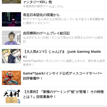
ァンタジーXIV』他
今週発売の新作ゲームはこちら。
有志日本語化の現場から
PCゲーマーなら何かとお世話になっているであろう有志翻訳者
に連続インタビュー。
吉田輝和のゲームプレイ絵日記
もはやゲムスパの顔！どこかで見かけた吉田さんのゲーム絵日
記
【大人気4コマ】じゃんげま（Junk Gaming Maide
n）
Game*Sparkの一大コンテンツに成長した4コマ。単行本も好評
発売中！
Game*Spark/インサイド公式ディスコードサーバー
好評稼働中！
【大喜利】『新種のゲーミング“蚊”が登場！ その特徴
とは？』回答募集中！