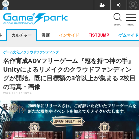
search
menu
料
カルチャー
漫画
インサイド
FISTBUMP
ゲムマイド
ゲーム文化
クラウドファンディング
名作育成ADVフリーゲーム『冠を持つ神の手』
Unityによるリメイクのクラウドファンディン
グが開始。既に目標額の3倍以上が集まる 2枚目
の写真・画像
2024.11.1 Fri 10:14