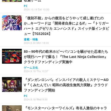
収集ゲーム
PC
2024.10.19 Sat 10:00
「復刻不能」からの復活をどうやって成し遂げたの
か…キーワードは「開発者自身によるif」―『トリガー
ハート エグゼリカ エンハンスド』スイッチ版インタビ
ュー【TGS2024】
連載・特集
2024.9.30 Mon 18:30
80～90年代の欧米ホビーパソコンを騒がせた忍者たち
が現行ハードで蘇る！『The Last Ninja Collection』
クラウドファンディング実施中
ゲーム文化
2024.9.19 Thu 10:57
『ダンガンロンパ』インスパイアの殺人ミステリーAD
V『くみたんてい: 昭和の高校生無気力実験』クラウド
ファンディング開始
PC
2024.9.18 Wed 9:00
『モンスターハンターワイルズ』有名人激似のキャラ