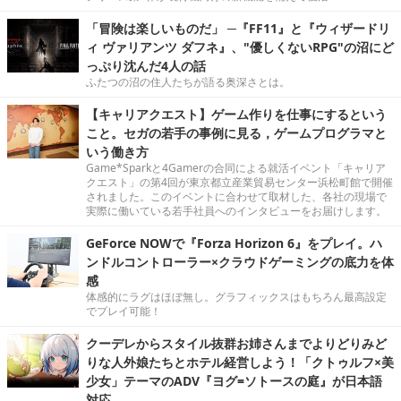
「冒険は楽しいものだ」 ─『FF11』と『ウィザードリ
ィ ヴァリアンツ ダフネ』、"優しくないRPG"の沼にど
っぷり沈んだ4人の話
ふたつの沼の住人たちが語る奥深さとは。
【キャリアクエスト】ゲーム作りを仕事にするという
こと。セガの若手の事例に見る，ゲームプログラマと
いう働き方
Game*Sparkと4Gamerの合同による就活イベント「キャリア
クエスト」の第4回が東京都立産業貿易センター浜松町館で開催
されました。このイベントに合わせて取材した、各社の現場で
実際に働いている若手社員へのインタビューをお届けします。
GeForce NOWで『Forza Horizon 6』をプレイ。ハ
ンドルコントローラー×クラウドゲーミングの底力を体
感
体感的にラグはほぼ無し。グラフィックスはもちろん最高設定
でプレイ可能！
クーデレからスタイル抜群お姉さんまでよりどりみど
りな人外娘たちとホテル経営しよう！「クトゥルフ×美
少女」テーマのADV『ヨグ=ソトースの庭』が日本語
対応