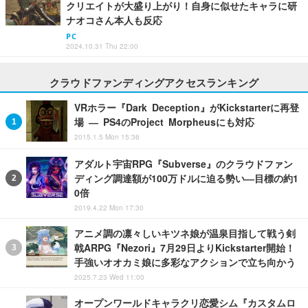
クリエイトが大盛り上がり！自身に似せたキャラに研
ナオコさん本人も反応
PC
2024.10.31 Thu 22:00
クラウドファンディングアクセスランキング
VRホラー『Dark Deception』がKickstarterに再登
場 ― PS4のProject Morpheusにも対応
2015.1.5 Mon 15:36
アダルト宇宙RPG『Subverse』のクラウドファン
ディング調達額が100万ドルに迫る勢い―目標の約1
0倍
2019.4.22 Mon 17:30
アニメ調の凛々しいキツネ娘が温泉目指して戦う剣
戟ARPG『Nezori』7月29日よりKickstarter開始！
手強いオオカミ娘に多彩なアクションで立ち向かう
2025.7.23 Wed 11:00
オープンワールドキャラクリ恋愛シム『カスタムロ