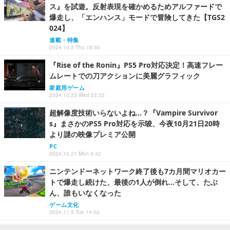
ス』を試遊。反射表現を確かめるためアルファードで
爆走し、「エンハンス」モードで冒険してきた【TGS2
024】
連載・特集
2024.10.3 Thu 18:00
『Rise of the Ronin』PS5 Pro対応決定！高速フレー
ムレートでの刀アクションに美麗グラフィック
家庭用ゲーム
2024.10.23 Wed 22:32
超解像度技術いらないよね…？『Vampire Survivor
s』まさかのPS5 Pro対応を示唆、今夜10月21日20時
より謎の映像プレミア公開
PC
2024.10.21 Mon 9:42
ニンテンドーネットワーク終了後も7カ月間マリオカー
トで爆走し続けた、最後の1人が倒れ…そして、たぶ
ん、誰もいなくなった
ゲーム文化
2024.11.5 Tue 14:00