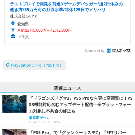
テストプレイで開発を前進!/ゲームデバッガー/週2日休みの
働き方/35万円可の月収水準/年休125日でメリハリ
株式会社C-Link
愛知県
月給33万5,000円～42万2,000円
正社員
Sponsored by
PlayStation 5 Pro（PS5 Pro）
関連ニュース
『ドラゴンズドグマ2』PS5 Proなら更に高画質に！PS
SR機能対応含むアップデート配信―全プラットフォー
ム対象に不具合の修正も
家庭用ゲーム
2024.10.31 Thu 19:37
「PS5 Pro」で『グランツーリスモ7』『FF7リバー