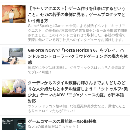
【キャリアクエスト】ゲーム作りを仕事にするという
こと。セガの若手の事例に見る，ゲームプログラマと
いう働き方
Game*Sparkと4Gamerの合同による就活イベント「キャリア
クエスト」の第4回が東京都立産業貿易センター浜松町館で開催
されました。このイベントに合わせて取材した、各社の現場で
実際に働いている若手社員へのインタビューをお届けします。
GeForce NOWで『Forza Horizon 6』をプレイ。ハ
ンドルコントローラー×クラウドゲーミングの底力を体
感
体感的にラグはほぼ無し。グラフィックスはもちろん最高設定
でプレイ可能！
クーデレからスタイル抜群お姉さんまでよりどりみど
りな人外娘たちとホテル経営しよう！「クトゥルフ×美
少女」テーマのADV『ヨグ=ソトースの庭』が日本語
対応
ツンデレドラゴン娘や無口な複眼死神美少女など、属性てんこ
もりのヒロインたちがアツい！
ゲームコマースの最前線ーXsolla特集
Xsollaの最新情報はこちらから！