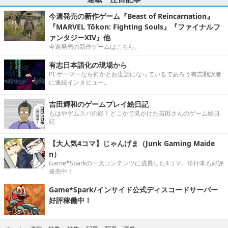
今週発売の新作ゲーム『Beast of Reincarnation』
『MARVEL Tōkon: Fighting Souls』『ファイナルフ
ァンタジーXIV』他
今週発売の新作ゲームはこちら。
有志日本語化の現場から
PCゲーマーなら何かとお世話になっているであろう有志翻訳者
に連続インタビュー。
吉田輝和のゲームプレイ絵日記
もはやゲムスパの顔！どこかで見かけた吉田さんのゲーム絵日
記
【大人気4コマ】じゃんげま（Junk Gaming Maide
n）
Game*Sparkの一大コンテンツに成長した4コマ。単行本も好評
発売中！
Game*Spark/インサイド公式ディスコードサーバー
好評稼働中！