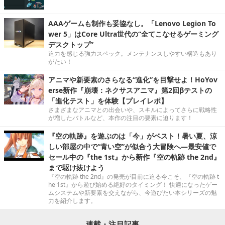
AAAゲームも制作も妥協なし。「Lenovo Legion To
wer 5」はCore Ultra世代の“全てこなせるゲーミング
デスクトップ”
迫力を感じる強力スペック。メンテナンスしやすい構造もあり
がたい！
アニマや新要素のさらなる“進化”を目撃せよ！HoYov
erse新作『崩壊：ネクサスアニマ』第2回βテストの
「進化テスト」を体験【プレイレポ】
さまざまなアニマとの出会いや、スキルによってさらに戦略性
が増したバトルなど、本作の注目の要素に迫ります！
『空の軌跡』を遊ぶのは「今」がベスト！暑い夏、涼
しい部屋の中で“青い空”が似合う大冒険へ―最安値で
セール中の『the 1st』から新作『空の軌跡 the 2nd』
まで駆け抜けよう
『空の軌跡 the 2nd』の発売が目前に迫る今こそ、『空の軌跡 t
he 1st』から遊び始める絶好のタイミング！ 快適になったゲー
ムシステムや新要素を交えながら、今遊びたい本シリーズの魅
力を紹介します。
連載・注目記事