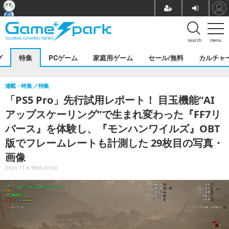
search
menu
グ
特集
PCゲーム
家庭用ゲーム
セール/無料
カルチャ
連載・特集
特集
「PS5 Pro」先行試用レポート！ 目玉機能“AI
アップスケーリング”で生まれ変わった『FF7リ
バース』を体験し、『モンハンワイルズ』OBT
版でフレームレートも計測した 29枚目の写真・
画像
2024.11.6 Wed 20:00