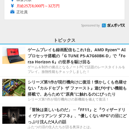
月給25万8,000円～32万円
正社員
Sponsored by
トピックス
ゲームプレイも録画配信もこれ1台。AMD Ryzen™ AI
プロセッサ搭載の「G TUNE P5-A7G60BK-D」で『Fo
rza Horizon 6』の世界を駆け回る
ゲーム＆制作の拠点となるノートPCで話題のレースタイトルを
プレイ。放熱性能もチェックしました！
シリーズ第1作が現行機向けに復活！懐かしくも色褪せ
ない『カルドセプト ザ ファースト』遊びやすい機能も
搭載で、あらためて“原典”に触れるのにぴったり
シリーズ第1作が現行機向けの新機能を備えて復活！
「冒険は楽しいものだ」 ─『FF11』と『ウィザードリ
ィ ヴァリアンツ ダフネ』、"優しくないRPG"の沼にど
っぷり沈んだ4人の話
ふたつの沼の住人たちが語る奥深さとは。