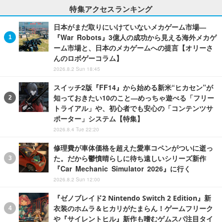
特集アクセスランキング
日本がまだ取りにいけていないメカゲーム市場―
『War Robots』3億人の成功から見える海外メカゲ
ーム市場と、日本のメカゲームへの提言【オリーさ
んのロボゲーコラム】
2026.8.2 Sun 18:45
スイッチ2版『FF14』から始める新米“ヒカセン”が
知っておきたい10のこと―めっちゃ遊べる「フリー
トライアル」や、初心者でも安心の「コンテンツサ
ポーター」システム【特集】
2026.8.4 Tue 22:20
修理費が車体価格を超えた愛車コペンがついに逝っ
た。だから鬱憤晴らしに待ち遠しいシリーズ新作
『Car Mechanic Simulator 2026』に行く
2026.8.2 Sun 12:00
『ゼノブレイド2 Nintendo Switch 2 Edition』新
衣装のホムラ＆ヒカリがたまらん！ゲームフリーク
や『サイレントヒル』新作も嗜むゲムスパ注目タイ