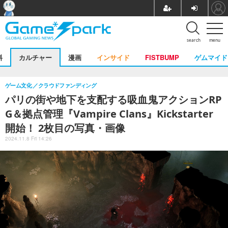
search
menu
料
カルチャー
漫画
インサイド
FISTBUMP
ゲムマイド
ゲーム文化
クラウドファンディング
パリの街や地下を支配する吸血鬼アクションRP
G＆拠点管理『Vampire Clans』Kickstarter
開始！ 2枚目の写真・画像
2024.11.8 Fri 14:26