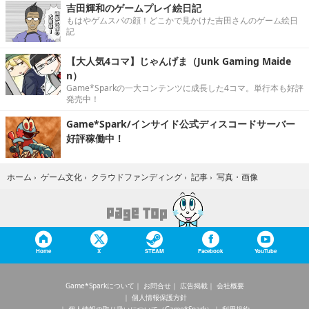
吉田輝和のゲームプレイ絵日記
もはやゲムスパの顔！どこかで見かけた吉田さんのゲーム絵日
記
【大人気4コマ】じゃんげま（Junk Gaming Maide
n）
Game*Sparkの一大コンテンツに成長した4コマ。単行本も好評
発売中！
Game*Spark/インサイド公式ディスコードサーバー
好評稼働中！
写真・画像
ホーム
›
ゲーム文化
›
クラウドファンディング
›
記事
›
Home
X
STEAM
Facebook
YouTube
Game*Sparkについて
お問合せ
広告掲載
会社概要
個人情報保護方針
個人情報の取り扱いについて（Game*Spark）
利用規約