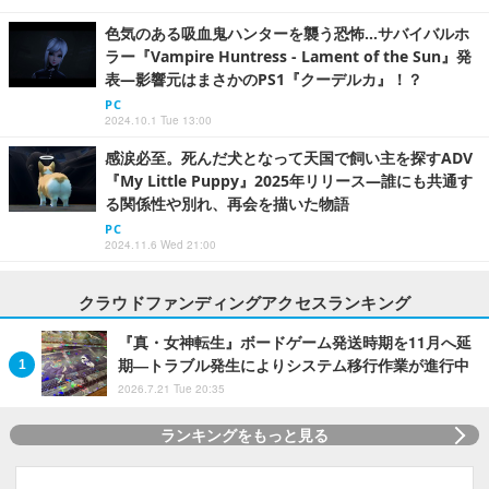
色気のある吸血鬼ハンターを襲う恐怖…サバイバルホ
ラー『Vampire Huntress - Lament of the Sun』発
表―影響元はまさかのPS1『クーデルカ』！？
PC
2024.10.1 Tue 13:00
感涙必至。死んだ犬となって天国で飼い主を探すADV
『My Little Puppy』2025年リリース―誰にも共通す
る関係性や別れ、再会を描いた物語
PC
2024.11.6 Wed 21:00
クラウドファンディングアクセスランキング
『真・女神転生』ボードゲーム発送時期を11月へ延
期―トラブル発生によりシステム移行作業が進行中
2026.7.21 Tue 20:35
ランキングをもっと見る