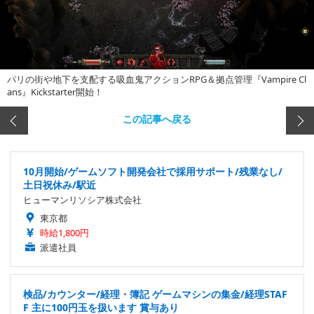
パリの街や地下を支配する吸血鬼アクションRPG＆拠点管理『Vampire Cl
ans』Kickstarter開始！
この記事へ戻る
10月開始/ゲームソフト開発会社で採用サポート/残業なし/
土日祝休み/駅近
ヒューマンリソシア株式会社
東京都
時給1,800円
派遣社員
検品/カウンター/経理・簿記 ゲームマシンの集金/経理STAF
F 主に100円玉を扱います 賞与あり