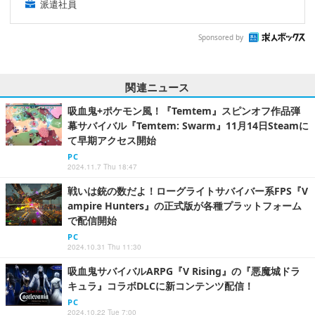
派遣社員
Sponsored by
関連ニュース
吸血鬼+ポケモン風！『Temtem』スピンオフ作品弾
幕サバイバル『Temtem: Swarm』11月14日Steamに
て早期アクセス開始
PC
2024.11.7 Thu 18:47
戦いは銃の数だよ！ローグライトサバイバー系FPS『V
ampire Hunters』の正式版が各種プラットフォーム
で配信開始
PC
2024.10.31 Thu 11:30
吸血鬼サバイバルARPG『V Rising』の『悪魔城ドラ
キュラ』コラボDLCに新コンテンツ配信！
PC
2024.10.22 Tue 7:00