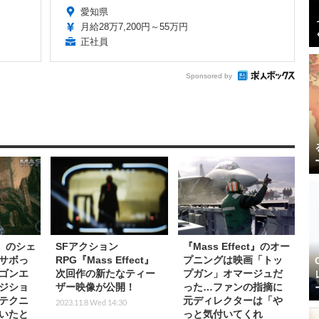
愛知県
月給28万7,200円～55万円
正社員
Sponsored by
ct』のシェ
SFアクション
『Mass Effect』のオー
サボっ
RPG『Mass Effect』
プニングは映画「トッ
ゴンエ
次回作の新たなティー
プガン」オマージュだ
ジショ
ザー映像が公開！
った…ファンの指摘に
テクニ
元ディレクターは「や
2023.11.8 Wed 14:30
いたと
っと気付いてくれ