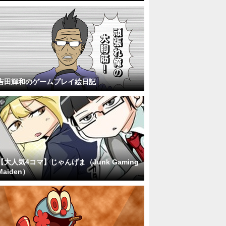
吉田輝和のゲームプレイ絵日記
【大人気4コマ】じゃんげま（Junk Gaming
Maiden）