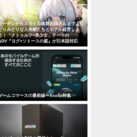
クーデレからスタイル抜群お姉さんまでより
どりみどりな人外娘たちとホテル経営しよ
う！「クトゥルフ×美少女」テーマの
ADV『ヨグ=ソトースの庭』が日本語対応
ゲームコマースの最前線ーXsolla特集