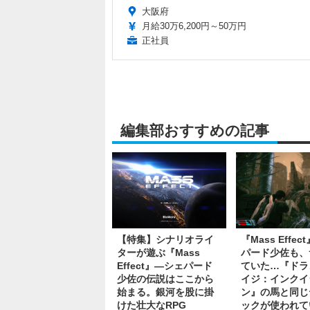
大阪府
月給30万6,200円～50万円
正社員
編集部おすすめの記事
【特集】シナリオライ
『Mass Effe
ターが遊ぶ『Mass
パード少佐も、
Effect』―シェパード
ていた…『ドラ
少佐の伝説はここから
イジ：インクイ
始まる。銀河を股に掛
ン』の馬と同じ
けた壮大なRPG
ックが使われて