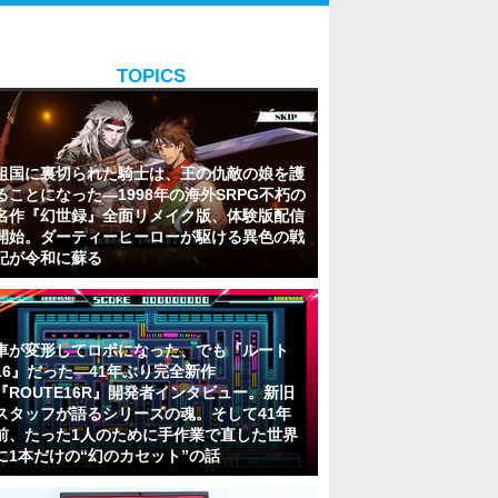
TOPICS
祖国に裏切られた騎士は、王の仇敵の娘を護
ることになった―1998年の海外SRPG不朽の
名作『幻世録』全面リメイク版、体験版配信
開始。ダーティーヒーローが駆ける異色の戦
記が令和に蘇る
車が変形してロボになった、でも『ルート
16』だった―41年ぶり完全新作
『ROUTE16R』開発者インタビュー。新旧
スタッフが語るシリーズの魂。そして41年
前、たった1人のために手作業で直した世界
に1本だけの“幻のカセット”の話