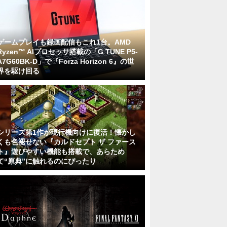
ゲームプレイも録画配信もこれ1台。AMD
Ryzen™ AIプロセッサ搭載の「G TUNE P5-
A7G60BK-D」で『Forza Horizon 6』の世
界を駆け回る
シリーズ第1作が現行機向けに復活！懐かし
くも色褪せない『カルドセプト ザ ファース
ト』遊びやすい機能も搭載で、あらため
て“原典”に触れるのにぴったり