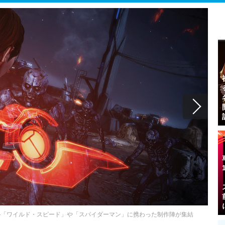
進行中―「ワイルド・スピード」や「スパイダーマン」に携わった制作陣が集結