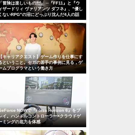
「冒険は楽しいものだ」 ─『FF11』と『ウ
ィザードリィ ヴァリアンツ ダフネ』、"優し
くないRPG"の沼にどっぷり沈んだ4人の話
【キャリアクエスト】ゲーム作りを仕事にす
るということ。セガの若手の事例に見る，ゲ
ームプログラマという働き方
GeForce NOWで『Forza Horizon 6』をプ
レイ。ハンドルコントローラー×クラウドゲ
ーミングの底力を体感