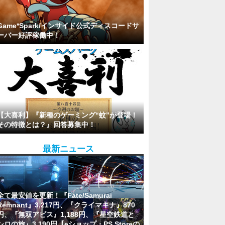
Game*Spark/インサイド公式ディスコードサ
ーバー好評稼働中！
【大喜利】『新種のゲーミング“蚊”が登場！
その特徴とは？』回答募集中！
最新ニュース
全て最安値を更新！『Fate/Samurai
Remnant』3,217円、『クライマキナ』870
円、『無双アビス』1,188円、『星空鉄道と
シロの旅』3,190円【eショップ・PS Storeの