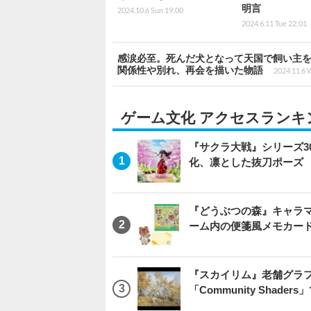
明言
2024.10.6 Sun 19:00
2024.6.11 Tue 22:01
感涙必至。死んだ犬となって天国で飼い主を探すA
関係性や別れ、再会を描いた物語
2024.11.6 
ゲーム文化 アクセスランキ
『サクラ大戦』シリーズ3
化、凛とした抜刀ポーズ
『どうぶつの森』キャラマ
ーム内の便箋風メモカード
『スカイリム』老舗グラフ
「Community Sha