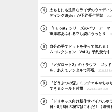
太ももにも注目なライザのウェディ
ディングStyle」が予約受付開始
2026
『Fallout』シリーズのパワーアーマ
重厚感あふれる立ち姿にうっとり
20
自分の手でドットを作って飾れる！
ムコレクション Vol.3」予約受付中
『メダロット2』のトラウマ「ゴッド
を、あえてデジタルで再現
2026.8.8 Sa
『どうぶつの森』ミッチェルやちゃ
できるシールも付属
2026.8.9 Sun 9:00
「ドリキャス向け新作サバイバルホラー『
日～8月8日の秘宝はこれだ！【週刊