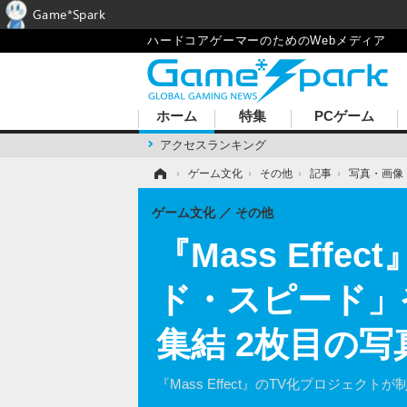
Game*Spark
ハードコアゲーマーのためのWebメディア
ホーム
特集
PCゲーム
アクセスランキング
ホーム
›
ゲーム文化
›
その他
›
記事
›
写真・画像
ゲーム文化
その他
『Mass Ef
ド・スピード」
集結 2枚目の写
『Mass Effect』のTV化プロジェクト