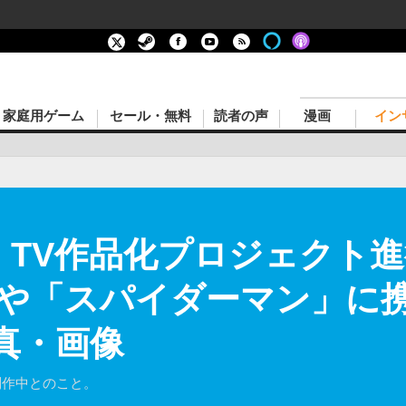
家庭用ゲーム
セール・無料
読者の声
漫画
イン
fect』TV作品化プロジェク
や「スパイダーマン」に
真・画像
が制作中とのこと。