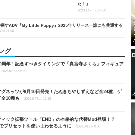
た！」
2023.1.19 Thu 14:00
DV『My Little Puppy』2025年リリース―誰にも共通する
Wed 21:00
ング
0周年！記念すべきタイミングで「真宮寺さくら」フィギュア
2026.8.8 Sat 8:15
グネッツが8月10日発売！たぬきちやしずえなど全24種、ゲ
全10種も
2026.8.9 Sun 12:15
ィック拡張ツール「ENB」の本格的な代替Mod登場！？
ders」でプリセットを使いまわせるように
2026.8.8 Sat 0:00