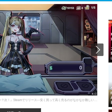
？次！』Steamでリリース―安く買って高く売るのがなかなか難しい…