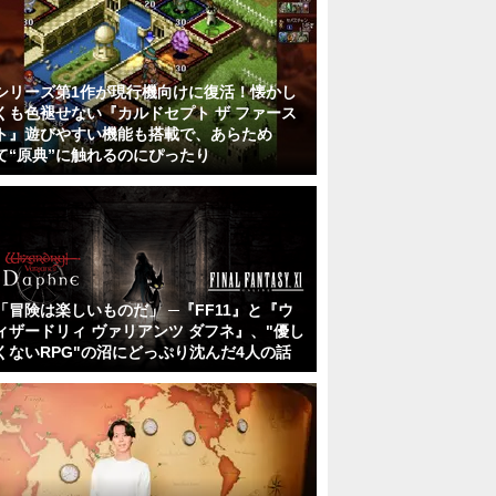
シリーズ第1作が現行機向けに復活！懐かし
くも色褪せない『カルドセプト ザ ファース
ト』遊びやすい機能も搭載で、あらため
て“原典”に触れるのにぴったり
「冒険は楽しいものだ」 ─『FF11』と『ウ
ィザードリィ ヴァリアンツ ダフネ』、"優し
くないRPG"の沼にどっぷり沈んだ4人の話