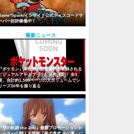
Game*Spark/インサイド公式ディスコードサ
ーバー好評稼働中！
最新ニュース
『ポケモン』未公開の設定資料も収録される
ビジュアルアートブックが発売決定！ 全3
冊、合計約1,500ページの大ボリュームでシ
リーズ30年を振り返る
『空の軌跡 the 2nd』最新プロモーショント
レーラー公開！主題歌「銀の意志 金の翼」に