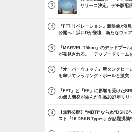
リリース決定。デモ版配
『FF7 リベレーション』新映像が8月26日午
公開へ！浜口Dが登壇―新たなウェ
『MARVEL Tōkon』のデッド
が発見される。「デップードリーム
『オーバーウォッチ』新タンクヒーロー
を率いてレッキング・ボールと激突
『FFT』と『FE』に影響を受けたSR
の個人開発が生んだ作品2027年リリ
【無料公開】“MBTI”ならぬ“DS
スト『16 DSKB Types』が話題沸