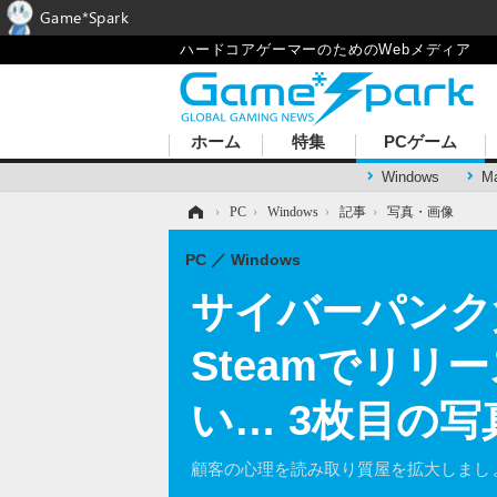
Game*Spark
ハードコアゲーマーのためのWebメディア
ホーム
特集
PCゲーム
Windows
M
ホーム
›
PC
›
Windows
›
記事
›
写真・画像
PC
Windows
サイバーパンク
Steamでリ
い… 3枚目の写
顧客の心理を読み取り質屋を拡大しまし