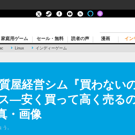
家庭用ゲーム
セール・無料
読者の声
漫画
イン
ac
Linux
インディーゲーム
質屋経営シム『買わない
リース―安く買って高く売る
真・画像
ょう。