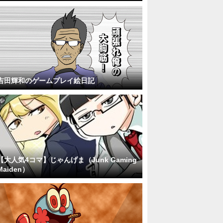
吉田輝和のゲームプレイ絵日記
【大人気4コマ】じゃんげま（Junk Gaming
Maiden）