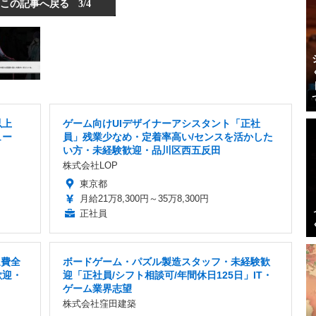
この記事へ戻る
3/4
以上
ゲーム向けUIデザイナーアシスタント「正社
ュー
員」残業少なめ・定着率高い/センスを活かした
い方・未経験歓迎・品川区西五反田
株式会社LOP
東京都
月給21万8,300円～35万8,300円
正社員
通費全
ボードゲーム・パズル製造スタッフ・未経験歓
歓迎・
迎「正社員/シフト相談可/年間休日125日」IT・
ゲーム業界志望
株式会社窪田建築