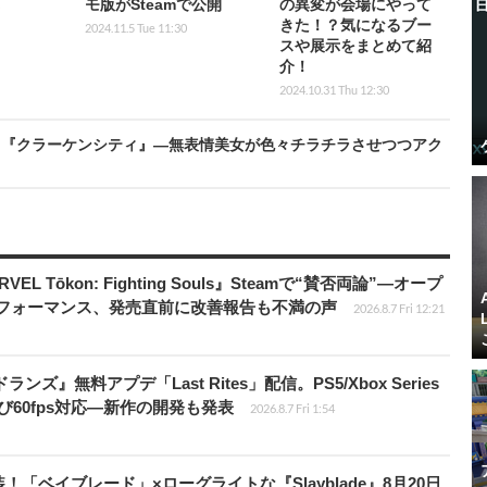
モ版がSteamで公開
の異変が会場にやって
きた！？気になるブー
2024.11.5 Tue 11:30
スや展示をまとめて紹
介！
2024.10.31 Thu 12:30
る『クラーケンシティ』―無表情美女が色々チラチラさせつつアク
 Tōkon: Fighting Souls』Steamで“賛否両論”―オープ
パフォーマンス、発売直前に改善報告も不満の声
2026.8.7 Fri 12:21
ズ』無料アプデ「Last Rites」配信。PS5/Xbox Series
よび60fps対応―新作の開発も発表
2026.8.7 Fri 1:54
！「ベイブレード」×ローグライトな『Slayblade』8月20日