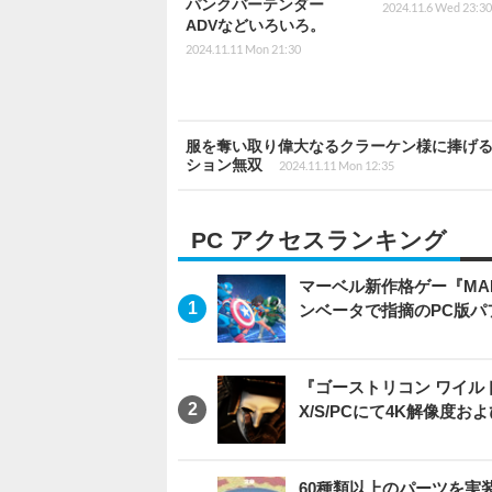
パンクバーテンダー
2024.11.6 Wed 23:30
ADVなどいろいろ。
2024.11.11 Mon 21:30
服を奪い取り偉大なるクラーケン様に捧げ
ション無双
2024.11.11 Mon 12:35
PC アクセスランキング
マーベル新作格ゲー『MARVEL
ンベータで指摘のPC版
『ゴーストリコン ワイルドラン
X/S/PCにて4K解像度お
60種類以上のパーツを実装