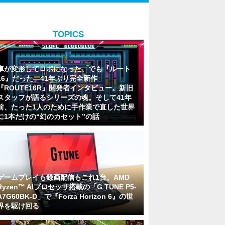
TOPICS
車が変形してロボになった、でも『ルート
16』だった―41年ぶり完全新作
『ROUTE16R』開発者インタビュー。新旧
スタッフが語るシリーズの魂。そして41年
前、たった1人のために手作業で直した世界
に1本だけの“幻のカセット”の話
ゲームプレイも録画配信もこれ1台。AMD
Ryzen™ AIプロセッサ搭載の「G TUNE P5-
A7G60BK-D」で『Forza Horizon 6』の世
界を駆け回る