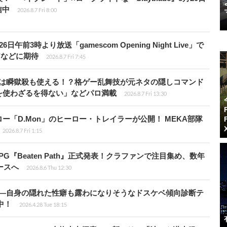
信中
2026.8.7 Fri 8:00
前3時より放送「gamescom Opening Night Live」で
アなどに期待
2026.8.7 Fri 7:45
プールは瞬獄殺も使える！？格ゲー乱舞技が元ネタの隠しコマンド
を使わざるを得ない」などパロ満載
2026.8.7 Fri 13:30
「D.Mon」のヒーロー・トレイラーが公開！ MEKA部隊
2026.8.7 Fri 1:15
PG『Beaten Path』正式発表！クラファンで注目集め、数年
ースへ
2026.8.6 Thu 12:30
KB”―自身の隠れた性癖も露わになりそうなドスケベ傾向診断テ
騰中！
2026.4.28 Tue 18:15