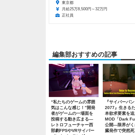
東京都
月給25万8,500円～32万円
正社員
編集部おすすめの記事
“私たちのゲームの雰囲
『サイバーパン
気はこんな感じ！”開発
2077』生きる
者がゲームの一場面を
本欲求要素を追
投稿する動き広まる―
MOD「Dark Fu
レトロフューチャー西
公開―限界がく
部劇FPSやVRサイバー
臓発作で突然死