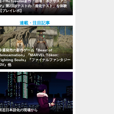
よ！HoYoverse新作『崩壊：ネクサスアニ
マ』第2回βテストの「進化テスト」を体験
【プレイレポ】
連載・注目記事
今週発売の新作ゲーム『Beast of
Reincarnation』『MARVEL Tōkon:
Fighting Souls』『ファイナルファンタジー
XIV』他
有志日本語化の現場から