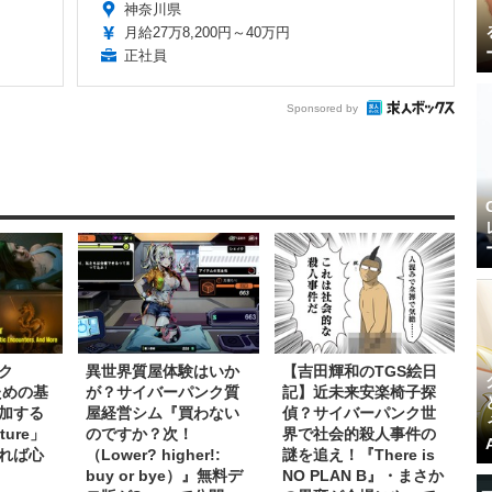
神奈川県
月給27万8,200円～40万円
正社員
Sponsored by
ク
異世界質屋体験はいか
【吉田輝和のTGS絵日
ための基
が？サイバーパンク質
記】近未来安楽椅子探
加する
屋経営シム『買わない
偵？サイバーパンク世
ture」
のですか？次！
界で社会的殺人事件の
れば心
（Lower? higher!:
謎を追え！『There is
buy or bye）』無料デ
NO PLAN B』・まさか