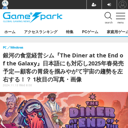
search
menu
ホーム
アクセスランキング
特集
PCゲーム
家庭用ゲー
PC
Windows
銀河の食堂経営シム『The Diner at the End o
f the Galaxy』日本語にも対応し2025年春発売
予定―顧客の胃袋を掴みやがて宇宙の趨勢を左
右する！？ 1枚目の写真・画像
2024.11.13 Wed 8:00