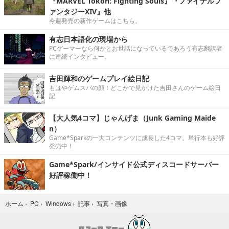
『MARVEL Tōkon: Fighting Souls』『ファイナルフ
ァンタジーXIV』他
今週発売の新作ゲームはこちら。
有志日本語化の現場から
PCゲーマーなら何かとお世話になっているであろう有志翻訳者
に連続インタビュー。
吉田輝和のゲームプレイ絵日記
もはやゲムスパの顔！どこかで見かけた吉田さんのゲーム絵日
記
【大人気4コマ】じゃんげま（Junk Gaming Maide
n）
Game*Sparkの一大コンテンツに成長した4コマ。単行本も好評
発売中！
Game*Spark/インサイド公式ディスコードサーバー
好評稼働中！
写真・画像
ホーム
›
PC
›
Windows
›
記事
›