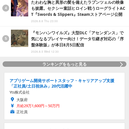
たわわな胸と異形の髪を備えたラプンツェルの映像
も披露。セクシー童話ヒロイン戦うローグライトAC
T『Swords & Slippers』Steamストアページ公開
2026.8.6 Thu 23:00
『モンハンワイルズ』大型DLC「アセンダンス」で
気になるプレイヤー向け！データ引継ぎ対応の「序
盤体験版」が本日8月5日配信
2026.8.5 Wed 12:30
ランキングをもっと見る
アプリゲーム開発サポートスタッフ・キャリアアップ支援
「正社員/土日祝休み」20代活躍中
Yts株式会社
大阪府
月給29万1,600円～50万円
正社員