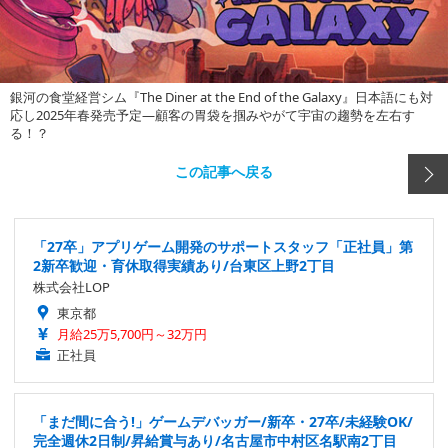
銀河の食堂経営シム『The Diner at the End of the Galaxy』日本語にも対
応し2025年春発売予定―顧客の胃袋を掴みやがて宇宙の趨勢を左右す
る！？
この記事へ戻る
「27卒」アプリゲーム開発のサポートスタッフ「正社員」第
2新卒歓迎・育休取得実績あり/台東区上野2丁目
株式会社LOP
東京都
月給25万5,700円～32万円
正社員
「まだ間に合う!」ゲームデバッガー/新卒・27卒/未経験OK/
完全週休2日制/昇給賞与あり/名古屋市中村区名駅南2丁目