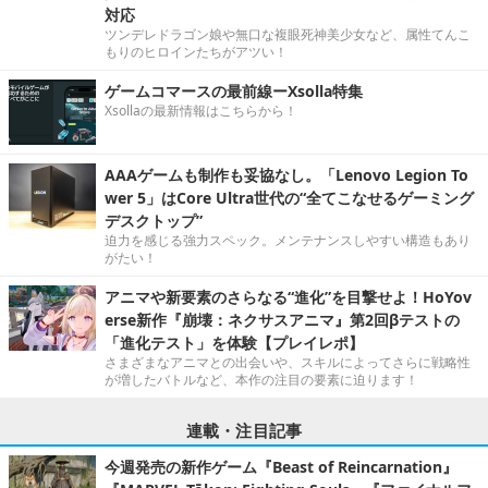
対応
ツンデレドラゴン娘や無口な複眼死神美少女など、属性てんこ
もりのヒロインたちがアツい！
ゲームコマースの最前線ーXsolla特集
Xsollaの最新情報はこちらから！
AAAゲームも制作も妥協なし。「Lenovo Legion To
wer 5」はCore Ultra世代の“全てこなせるゲーミング
デスクトップ”
迫力を感じる強力スペック。メンテナンスしやすい構造もあり
がたい！
アニマや新要素のさらなる“進化”を目撃せよ！HoYov
erse新作『崩壊：ネクサスアニマ』第2回βテストの
「進化テスト」を体験【プレイレポ】
さまざまなアニマとの出会いや、スキルによってさらに戦略性
が増したバトルなど、本作の注目の要素に迫ります！
連載・注目記事
今週発売の新作ゲーム『Beast of Reincarnation』