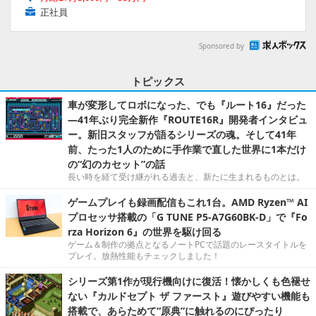
正社員
Sponsored by
トピックス
車が変形してロボになった、でも『ルート16』だった
―41年ぶり完全新作『ROUTE16R』開発者インタビュ
ー。新旧スタッフが語るシリーズの魂。そして41年
前、たった1人のために手作業で直した世界に1本だけ
の“幻のカセット”の話
長い時を経て受け継がれる過去と、新たに生まれるものとは。
ゲームプレイも録画配信もこれ1台。AMD Ryzen™ AI
プロセッサ搭載の「G TUNE P5-A7G60BK-D」で『Fo
rza Horizon 6』の世界を駆け回る
ゲーム＆制作の拠点となるノートPCで話題のレースタイトルを
プレイ。放熱性能もチェックしました！
シリーズ第1作が現行機向けに復活！懐かしくも色褪せ
ない『カルドセプト ザ ファースト』遊びやすい機能も
搭載で、あらためて“原典”に触れるのにぴったり