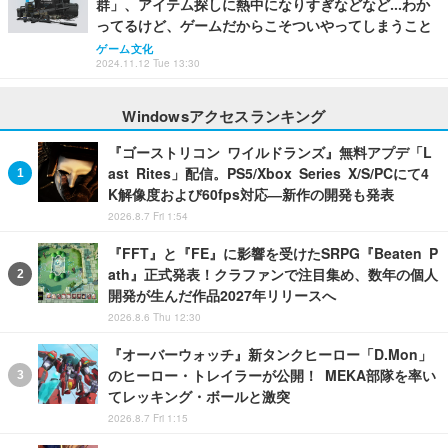
群」、アイテム探しに熱中になりすぎなどなど…わか
ってるけど、ゲームだからこそついやってしまうこと
ゲーム文化
2024.11.12 Tue 13:30
Windowsアクセスランキング
『ゴーストリコン ワイルドランズ』無料アプデ「L
ast Rites」配信。PS5/Xbox Series X/S/PCにて4
K解像度および60fps対応―新作の開発も発表
2026.8.7 Fri 1:54
『FFT』と『FE』に影響を受けたSRPG『Beaten P
ath』正式発表！クラファンで注目集め、数年の個人
開発が生んだ作品2027年リリースへ
2026.8.6 Thu 12:30
『オーバーウォッチ』新タンクヒーロー「D.Mon」
のヒーロー・トレイラーが公開！ MEKA部隊を率い
てレッキング・ボールと激突
2026.8.7 Fri 1:15