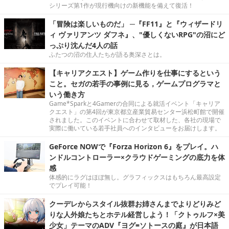
シリーズ第1作が現行機向けの新機能を備えて復活！
「冒険は楽しいものだ」 ─『FF11』と『ウィザードリ
ィ ヴァリアンツ ダフネ』、"優しくないRPG"の沼にど
っぷり沈んだ4人の話
ふたつの沼の住人たちが語る奥深さとは。
【キャリアクエスト】ゲーム作りを仕事にするという
こと。セガの若手の事例に見る，ゲームプログラマと
いう働き方
Game*Sparkと4Gamerの合同による就活イベント「キャリア
クエスト」の第4回が東京都立産業貿易センター浜松町館で開催
されました。このイベントに合わせて取材した、各社の現場で
実際に働いている若手社員へのインタビューをお届けします。
GeForce NOWで『Forza Horizon 6』をプレイ。ハ
ンドルコントローラー×クラウドゲーミングの底力を体
感
体感的にラグはほぼ無し。グラフィックスはもちろん最高設定
でプレイ可能！
クーデレからスタイル抜群お姉さんまでよりどりみど
りな人外娘たちとホテル経営しよう！「クトゥルフ×美
少女」テーマのADV『ヨグ=ソトースの庭』が日本語