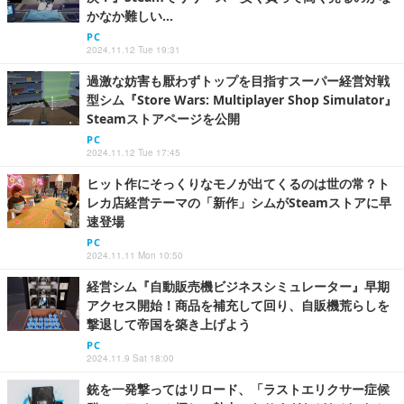
かなか難しい…
PC
2024.11.12 Tue 19:31
過激な妨害も厭わずトップを目指すスーパー経営対戦
型シム『Store Wars: Multiplayer Shop Simulator』
Steamストアページを公開
PC
2024.11.12 Tue 17:45
ヒット作にそっくりなモノが出てくるのは世の常？ト
レカ店経営テーマの「新作」シムがSteamストアに早
速登場
PC
2024.11.11 Mon 10:50
経営シム『自動販売機ビジネスシミュレーター』早期
アクセス開始！商品を補充して回り、自販機荒らしを
撃退して帝国を築き上げよう
PC
2024.11.9 Sat 18:00
銃を一発撃ってはリロード、「ラストエリクサー症候