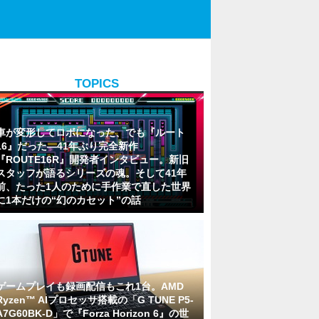
TOPICS
車が変形してロボになった、でも『ルート
16』だった―41年ぶり完全新作
『ROUTE16R』開発者インタビュー。新旧
スタッフが語るシリーズの魂。そして41年
前、たった1人のために手作業で直した世界
に1本だけの“幻のカセット”の話
ゲームプレイも録画配信もこれ1台。AMD
Ryzen™ AIプロセッサ搭載の「G TUNE P5-
A7G60BK-D」で『Forza Horizon 6』の世