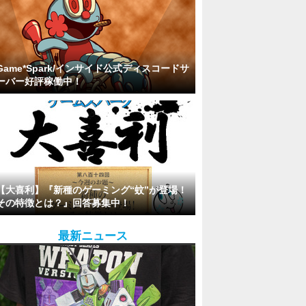
Game*Spark/インサイド公式ディスコードサ
ーバー好評稼働中！
【大喜利】『新種のゲーミング“蚊”が登場！
その特徴とは？』回答募集中！
最新ニュース