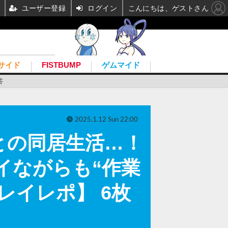
ユーザー登録
ログイン
こんにちは、ゲストさん
サイド
FISTBUMP
ゲムマイド
答
2025.1.12 Sun 22:00
との同居生活…！
イイながらも“作業
レイレポ】 6枚