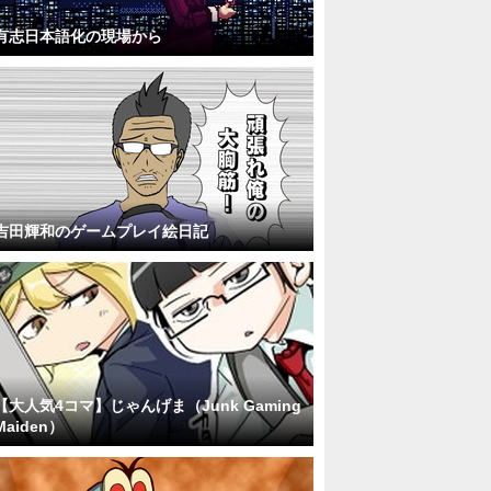
有志日本語化の現場から
吉田輝和のゲームプレイ絵日記
【大人気4コマ】じゃんげま（Junk Gaming
Maiden）