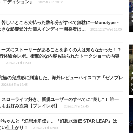
ート エディション』
2026.8.7 Fri 20:36
苦しいところ支払った数年分がすべて無駄に―Monotype・
大きな影響受けた個人インディー開発者は…
2025.12.17 Wed 18:00
リーズにストーリーがあることを多くの人は知らなかった！？
先行体験会レポ。衝撃的な内容も語られたトークショーの内容
】
2026.8.7 Fri 12:30
に究極の完成形に到達した」海外レビューハイスコア『ゼノブレ
2026.8.6 Thu 19:45
スローライフ好き、新規ユーザーのすべてに“良し”！ 唯一
しもお好み次第【プレイレポ】
2026.8.7 Fri 19:45
ちゃんと『幻想水滸伝』。『幻想水滸伝 STAR LEAP』は
ない仕上がり！
2026.8.7 Fri 18:00