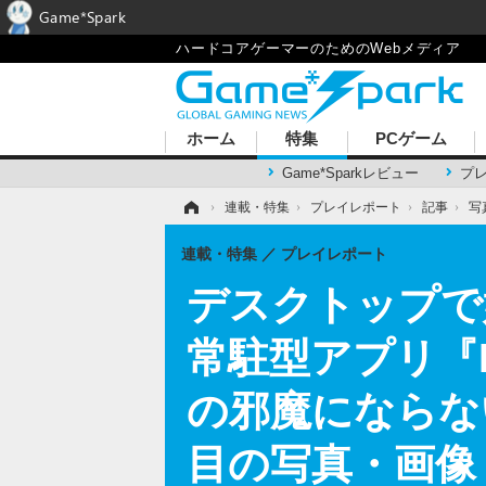
Game*Spark
ハードコアゲーマーのためのWebメディア
ホーム
特集
PCゲーム
Game*Sparkレビュー
プ
ホーム
›
連載・特集
›
プレイレポート
›
記事
›
写
連載・特集
プレイレポート
デスクトップで
常駐型アプリ『D
の邪魔にならな
目の写真・画像