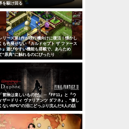
界を駆け回る
シリーズ第1作が現行機向けに復活！懐かし
くも色褪せない『カルドセプト ザ ファース
ト』遊びやすい機能も搭載で、あらため
て“原典”に触れるのにぴったり
「冒険は楽しいものだ」 ─『FF11』と『ウ
ィザードリィ ヴァリアンツ ダフネ』、"優し
くないRPG"の沼にどっぷり沈んだ4人の話