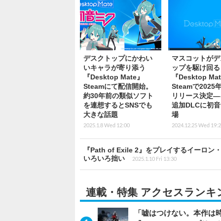
デスクトップにかわい
マスコットがデ
いキャラが寄り添う
ップを駆け回る
『Desktop Mate』
『Desktop Ma
Steamにて配信開始。
Steamで2025
約30年前の類似ソフト
リリース決定―
を連想するとSNSでも
追加DLCに初
大きな話題
場
2025.1.8 Wed 12:00
2024.12.25 Wed 19:
『Path of Exile 2』をプレイする
いろいろ拙い
2025.1.10 Fri 13:30
連載・特集 アクセスランキ
「嘘はつけない。本作は