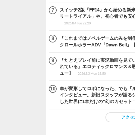
スイッチ2版『FF14』から始める新
リートライアル」や、初心者でも安
2026.8.4 Tue 22:20
「これまではノベルゲームのみを制
クロールホラーADV『Dawn Bel
「たとえプレイ前に実況動画を見て
れている」エロティックロマンス＆殺人ミ
ュー】
2026.8.3 Mon 18:50
車が変形してロボになった、でも『ルー
インタビュー。新旧スタッフが語るシ
した世界に1本だけの“幻のカセット
アクセ