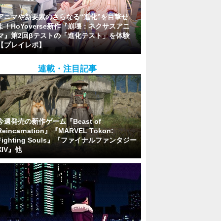
アニマや新要素のさらなる“進化”を目撃せ
よ！HoYoverse新作『崩壊：ネクサスアニ
マ』第2回βテストの「進化テスト」を体験
【プレイレポ】
連載・注目記事
今週発売の新作ゲーム『Beast of
Reincarnation』『MARVEL Tōkon:
Fighting Souls』『ファイナルファンタジー
XIV』他