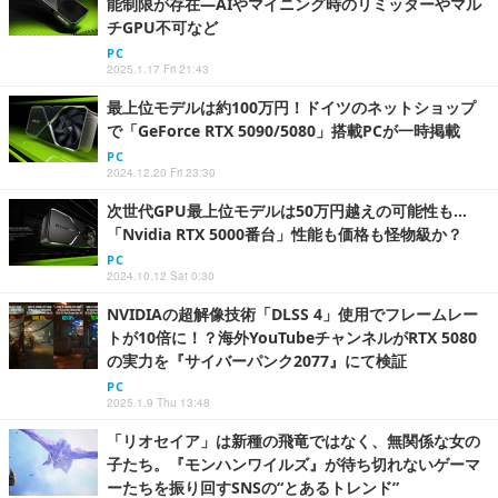
能制限が存在―AIやマイニング時のリミッターやマル
チGPU不可など
PC
2025.1.17 Fri 21:43
最上位モデルは約100万円！ドイツのネットショップ
で「GeForce RTX 5090/5080」搭載PCが一時掲載
PC
2024.12.20 Fri 23:30
次世代GPU最上位モデルは50万円越えの可能性も…
「Nvidia RTX 5000番台」性能も価格も怪物級か？
PC
2024.10.12 Sat 0:30
NVIDIAの超解像技術「DLSS 4」使用でフレームレー
トが10倍に！？海外YouTubeチャンネルがRTX 5080
の実力を『サイバーパンク2077』にて検証
PC
2025.1.9 Thu 13:48
「リオセイア」は新種の飛竜ではなく、無関係な女の
子たち。『モンハンワイルズ』が待ち切れないゲーマ
ーたちを振り回すSNSの“とあるトレンド”