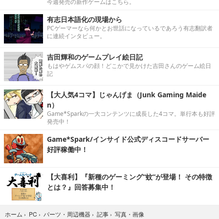
今週発売の新作ゲームはこちら。
有志日本語化の現場から
PCゲーマーなら何かとお世話になっているであろう有志翻訳者
に連続インタビュー。
吉田輝和のゲームプレイ絵日記
もはやゲムスパの顔！どこかで見かけた吉田さんのゲーム絵日
記
【大人気4コマ】じゃんげま（Junk Gaming Maide
n）
Game*Sparkの一大コンテンツに成長した4コマ。単行本も好評
発売中！
Game*Spark/インサイド公式ディスコードサーバー
好評稼働中！
【大喜利】『新種のゲーミング“蚊”が登場！ その特徴
とは？』回答募集中！
写真・画像
ホーム
›
PC
›
パーツ・周辺機器
›
記事
›