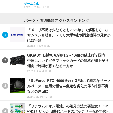
ゲーム文化
2025.1.20 Mon 12:10
パーツ・周辺機器アクセスランキング
「メモリ不足は少なくとも2028年まで解消しない」
サムスンも明言。メモリ大手3社や調査機関の見解が
ほぼ一致
2026.8.4 Tue 10:20
GIGABYTE製VGAが約1.2～1.4倍の値上げ？国内・
中国においてグラフィックカードの価格が値上がり
傾向で時期が悪くなる一方か
2026.8.5 Wed 10:52
「GeForce RTX 4000番台」GPUにて粗悪なサーマ
ルペースト使用の報告―急速な劣化に伴う排熱不良
などの原因に
2024.7.22 Mon 21:35
「リチウムイオン電池」の処分方法に要注意！PSP
やDSといった旧世代ハードのバッテリーも経年劣化