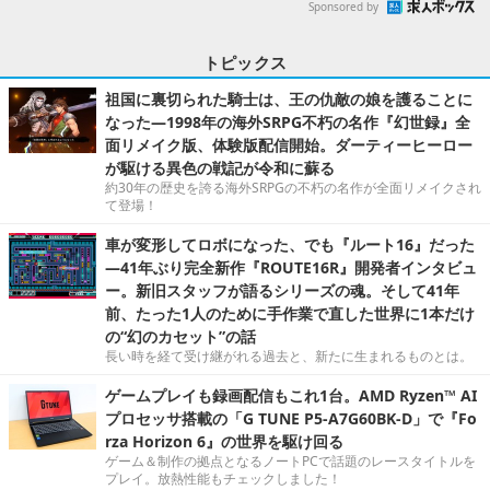
Sponsored by
トピックス
祖国に裏切られた騎士は、王の仇敵の娘を護ることに
なった―1998年の海外SRPG不朽の名作『幻世録』全
面リメイク版、体験版配信開始。ダーティーヒーロー
が駆ける異色の戦記が令和に蘇る
約30年の歴史を誇る海外SRPGの不朽の名作が全面リメイクされ
て登場！
車が変形してロボになった、でも『ルート16』だった
―41年ぶり完全新作『ROUTE16R』開発者インタビュ
ー。新旧スタッフが語るシリーズの魂。そして41年
前、たった1人のために手作業で直した世界に1本だけ
の“幻のカセット”の話
長い時を経て受け継がれる過去と、新たに生まれるものとは。
ゲームプレイも録画配信もこれ1台。AMD Ryzen™ AI
プロセッサ搭載の「G TUNE P5-A7G60BK-D」で『Fo
rza Horizon 6』の世界を駆け回る
ゲーム＆制作の拠点となるノートPCで話題のレースタイトルを
プレイ。放熱性能もチェックしました！