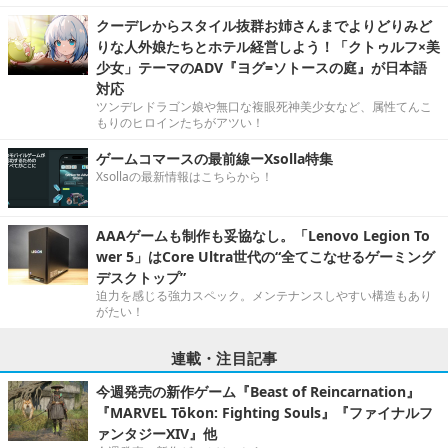
クーデレからスタイル抜群お姉さんまでよりどりみど
りな人外娘たちとホテル経営しよう！「クトゥルフ×美
少女」テーマのADV『ヨグ=ソトースの庭』が日本語
対応
ツンデレドラゴン娘や無口な複眼死神美少女など、属性てんこ
もりのヒロインたちがアツい！
ゲームコマースの最前線ーXsolla特集
Xsollaの最新情報はこちらから！
AAAゲームも制作も妥協なし。「Lenovo Legion To
wer 5」はCore Ultra世代の“全てこなせるゲーミング
デスクトップ”
迫力を感じる強力スペック。メンテナンスしやすい構造もあり
がたい！
連載・注目記事
今週発売の新作ゲーム『Beast of Reincarnation』
『MARVEL Tōkon: Fighting Souls』『ファイナルフ
ァンタジーXIV』他