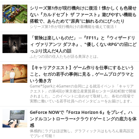
シリーズ第1作が現行機向けに復活！懐かしくも色褪せ
ない『カルドセプト ザ ファースト』遊びやすい機能も
搭載で、あらためて“原典”に触れるのにぴったり
シリーズ第1作が現行機向けの新機能を備えて復活！
「冒険は楽しいものだ」 ─『FF11』と『ウィザードリ
ィ ヴァリアンツ ダフネ』、"優しくないRPG"の沼にど
っぷり沈んだ4人の話
ふたつの沼の住人たちが語る奥深さとは。
【キャリアクエスト】ゲーム作りを仕事にするという
こと。セガの若手の事例に見る，ゲームプログラマと
いう働き方
Game*Sparkと4Gamerの合同による就活イベント「キャリア
クエスト」の第4回が東京都立産業貿易センター浜松町館で開催
されました。このイベントに合わせて取材した、各社の現場で
実際に働いている若手社員へのインタビューをお届けします。
GeForce NOWで『Forza Horizon 6』をプレイ。ハ
ンドルコントローラー×クラウドゲーミングの底力を体
感
体感的にラグはほぼ無し。グラフィックスはもちろん最高設定
でプレイ可能！