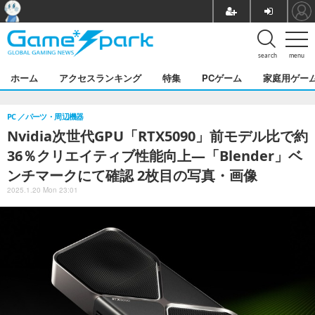
search
menu
ホーム
アクセスランキング
特集
PCゲーム
家庭用ゲー
PC
パーツ・周辺機器
Nvidia次世代GPU「RTX5090」前モデル比で約
36％クリエイティブ性能向上―「Blender」ベ
ンチマークにて確認 2枚目の写真・画像
2025.1.20 Mon 23:01