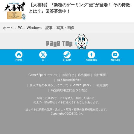
【大喜利】『新種のゲーミング“蚊”が登場！ その特徴
とは？』回答募集中！
写真・画像
ホーム
›
PC
›
Windows
›
記事
›
Home
X
STEAM
Facebook
YouTube
Game*Sparkについて
お問合せ
広告掲載
会社概要
個人情報保護方針
個人情報の取り扱いについて（Game*Spark）
利用規約
特定商取引法に基づく表記
紹介した商品/サービスを購入、契約した場合に、
売上の一部が弊社サイトに還元されることがあります。
当サイトに掲載の記事・見出し・写真・画像の無断転載を禁じます。
Copyright © 2026 IID, Inc.