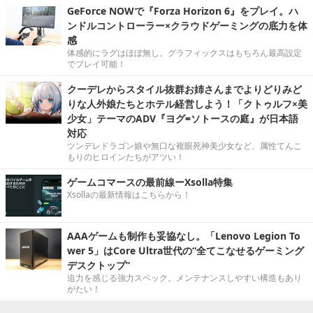
GeForce NOWで『Forza Horizon 6』をプレイ。ハ
ンドルコントローラー×クラウドゲーミングの底力を体
感
体感的にラグはほぼ無し。グラフィックスはもちろん最高設定
でプレイ可能！
クーデレからスタイル抜群お姉さんまでよりどりみど
りな人外娘たちとホテル経営しよう！「クトゥルフ×美
少女」テーマのADV『ヨグ=ソトースの庭』が日本語
対応
ツンデレドラゴン娘や無口な複眼死神美少女など、属性てんこ
もりのヒロインたちがアツい！
ゲームコマースの最前線ーXsolla特集
Xsollaの最新情報はこちらから！
AAAゲームも制作も妥協なし。「Lenovo Legion To
wer 5」はCore Ultra世代の“全てこなせるゲーミング
デスクトップ”
迫力を感じる強力スペック。メンテナンスしやすい構造もあり
がたい！