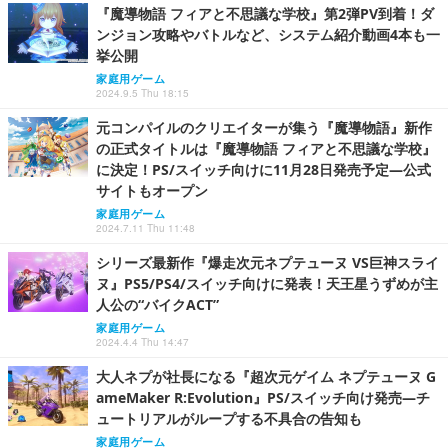
『魔導物語 フィアと不思議な学校』第2弾PV到着！ダ
ンジョン攻略やバトルなど、システム紹介動画4本も一
挙公開
家庭用ゲーム
2024.9.5 Thu 18:15
元コンパイルのクリエイターが集う『魔導物語』新作
の正式タイトルは『魔導物語 フィアと不思議な学校』
に決定！PS/スイッチ向けに11月28日発売予定―公式
サイトもオープン
家庭用ゲーム
2024.7.11 Thu 11:48
シリーズ最新作『爆走次元ネプテューヌ VS巨神スライ
ヌ』PS5/PS4/スイッチ向けに発表！天王星うずめが主
人公の“バイクACT”
家庭用ゲーム
2024.4.4 Thu 14:47
大人ネプが社長になる『超次元ゲイム ネプテューヌ G
ameMaker R:Evolution』PS/スイッチ向け発売―チ
ュートリアルがループする不具合の告知も
家庭用ゲーム