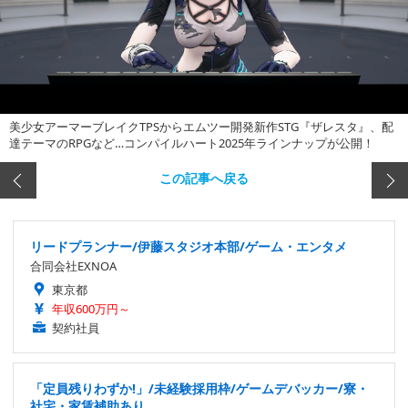
美少女アーマーブレイクTPSからエムツー開発新作STG『ザレスタ』、配
達テーマのRPGなど…コンパイルハート2025年ラインナップが公開！
この記事へ戻る
リードプランナー/伊藤スタジオ本部/ゲーム・エンタメ
合同会社EXNOA
東京都
年収600万円～
契約社員
「定員残りわずか!」/未経験採用枠/ゲームデバッカー/寮・
社宅・家賃補助あり