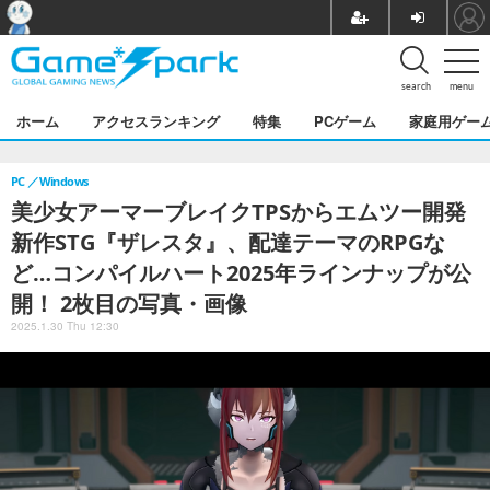
search
menu
ホーム
アクセスランキング
特集
PCゲーム
家庭用ゲー
PC
Windows
美少女アーマーブレイクTPSからエムツー開発
新作STG『ザレスタ』、配達テーマのRPGな
ど…コンパイルハート2025年ラインナップが公
開！ 2枚目の写真・画像
2025.1.30 Thu 12:30