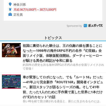
神奈川県
月給36万9,000円～38万5,000円
正社員
Sponsored by
トピックス
祖国に裏切られた騎士は、王の仇敵の娘を護ることに
なった―1998年の海外SRPG不朽の名作『幻世録』全
面リメイク版、体験版配信開始。ダーティーヒーロー
が駆ける異色の戦記が令和に蘇る
約30年の歴史を誇る海外SRPGの不朽の名作が全面リメイクされ
て登場！
車が変形してロボになった、でも『ルート16』だった
―41年ぶり完全新作『ROUTE16R』開発者インタビュ
ー。新旧スタッフが語るシリーズの魂。そして41年
前、たった1人のために手作業で直した世界に1本だけ
の“幻のカセット”の話
長い時を経て受け継がれる過去と、新たに生まれるものとは。