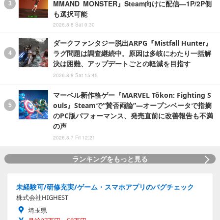
MMAND MONSTER』Steam向けに配信―1P/2P側
も選択可能
2026.8.8 Sat 0:30
ダークファンタジー脱出ARPG『Mistfall Hunter』
ラグ問題は調査継続中。原因は多岐にわたり一括解
決は困難、アップデートごとの軽減を目指す
2026.8.8 Sat 15:45
マーベル新作格ゲー『MARVEL Tōkon: Fighting S
ouls』Steamで“賛否両論”―オープンベータで指摘
のPC版パフォーマンス、発売直前に改善報告も不満
の声
2026.8.7 Fri 12:21
ランキングをもっと見る
未経験可/研修充実/ゲーム・スマホアプリのバグチェック
株式会社HIGHEST
埼玉県