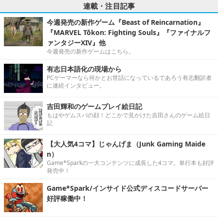
連載・注目記事
今週発売の新作ゲーム『Beast of Reincarnation』
『MARVEL Tōkon: Fighting Souls』『ファイナルフ
ァンタジーXIV』他
今週発売の新作ゲームはこちら。
有志日本語化の現場から
PCゲーマーなら何かとお世話になっているであろう有志翻訳者
に連続インタビュー。
吉田輝和のゲームプレイ絵日記
もはやゲムスパの顔！どこかで見かけた吉田さんのゲーム絵日
記
【大人気4コマ】じゃんげま（Junk Gaming Maide
n）
Game*Sparkの一大コンテンツに成長した4コマ。単行本も好評
発売中！
Game*Spark/インサイド公式ディスコードサーバー
好評稼働中！