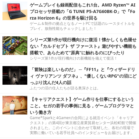
ゲームプレイも録画配信もこれ1台。AMD Ryzen™ AI
プロセッサ搭載の「G TUNE P5-A7G60BK-D」で『Fo
rza Horizon 6』の世界を駆け回る
ゲーム＆制作の拠点となるノートPCで話題のレースタイトルを
プレイ。放熱性能もチェックしました！
シリーズ第1作が現行機向けに復活！懐かしくも色褪せ
ない『カルドセプト ザ ファースト』遊びやすい機能も
搭載で、あらためて“原典”に触れるのにぴったり
シリーズ第1作が現行機向けの新機能を備えて復活！
「冒険は楽しいものだ」 ─『FF11』と『ウィザードリ
ィ ヴァリアンツ ダフネ』、"優しくないRPG"の沼にど
っぷり沈んだ4人の話
ふたつの沼の住人たちが語る奥深さとは。
【キャリアクエスト】ゲーム作りを仕事にするという
こと。セガの若手の事例に見る，ゲームプログラマと
いう働き方
Game*Sparkと4Gamerの合同による就活イベント「キャリア
クエスト」の第4回が東京都立産業貿易センター浜松町館で開催
されました。このイベントに合わせて取材した、各社の現場で
実際に働いている若手社員へのインタビューをお届けします。