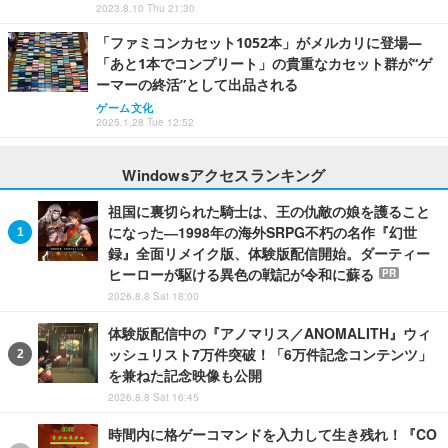
2023.8.10 Thu 21:30
「ファミコンカセット1052本」がメルカリに登場―
「あと1本でコンプリート」の貴重なカセット群が“ゲ
ーマーの終活”として出品される
ゲーム文化
2025.1.28 Tue 12:52
Windowsアクセスランキング
祖国に裏切られた騎士は、王の仇敵の娘を護ること
になった―1998年の海外SRPG不朽の名作『幻世
録』全面リメイク版、体験版配信開始。ダーティー
ヒーローが駆ける異色の戦記が令和に蘇る
PR
2026.8.8 Sat 18:00
体験版配信中の『アノマリス／ANOMALITH』ウィ
ッシュリスト7万件突破！「6万件記念コンテンツ」
を兼ねた記念映像も公開
2026.8.8 Sat 16:45
時間内に格ゲーコマンドを入力して生き残れ！『CO