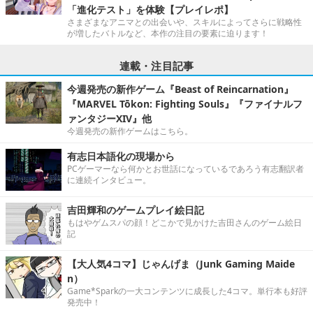
「進化テスト」を体験【プレイレポ】
さまざまなアニマとの出会いや、スキルによってさらに戦略性
が増したバトルなど、本作の注目の要素に迫ります！
連載・注目記事
今週発売の新作ゲーム『Beast of Reincarnation』
『MARVEL Tōkon: Fighting Souls』『ファイナルフ
ァンタジーXIV』他
今週発売の新作ゲームはこちら。
有志日本語化の現場から
PCゲーマーなら何かとお世話になっているであろう有志翻訳者
に連続インタビュー。
吉田輝和のゲームプレイ絵日記
もはやゲムスパの顔！どこかで見かけた吉田さんのゲーム絵日
記
【大人気4コマ】じゃんげま（Junk Gaming Maide
n）
Game*Sparkの一大コンテンツに成長した4コマ。単行本も好評
発売中！