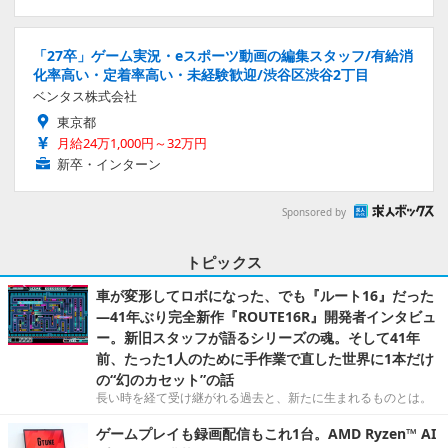
「27卒」ゲーム実況・eスポーツ動画の編集スタッフ/有給消
化率高い・定着率高い・未経験歓迎/渋谷区渋谷2丁目
ベンタス株式会社
東京都
月給24万1,000円～32万円
新卒・インターン
Sponsored by
トピックス
車が変形してロボになった、でも『ルート16』だった
―41年ぶり完全新作『ROUTE16R』開発者インタビュ
ー。新旧スタッフが語るシリーズの魂。そして41年
前、たった1人のために手作業で直した世界に1本だけ
の“幻のカセット”の話
長い時を経て受け継がれる過去と、新たに生まれるものとは。
ゲームプレイも録画配信もこれ1台。AMD Ryzen™ AI