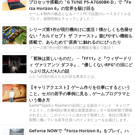
プロセッサ搭載の「G TUNE P5-A7G60BK-D」で『Fo
rza Horizon 6』の世界を駆け回る
ゲーム＆制作の拠点となるノートPCで話題のレースタイトルを
プレイ。放熱性能もチェックしました！
シリーズ第1作が現行機向けに復活！懐かしくも色褪せ
ない『カルドセプト ザ ファースト』遊びやすい機能も
搭載で、あらためて“原典”に触れるのにぴったり
シリーズ第1作が現行機向けの新機能を備えて復活！
「冒険は楽しいものだ」 ─『FF11』と『ウィザードリ
ィ ヴァリアンツ ダフネ』、"優しくないRPG"の沼にど
っぷり沈んだ4人の話
ふたつの沼の住人たちが語る奥深さとは。
【キャリアクエスト】ゲーム作りを仕事にするという
こと。セガの若手の事例に見る，ゲームプログラマと
いう働き方
Game*Sparkと4Gamerの合同による就活イベント「キャリア
クエスト」の第4回が東京都立産業貿易センター浜松町館で開催
されました。このイベントに合わせて取材した、各社の現場で
実際に働いている若手社員へのインタビューをお届けします。
GeForce NOWで『Forza Horizon 6』をプレイ。ハ