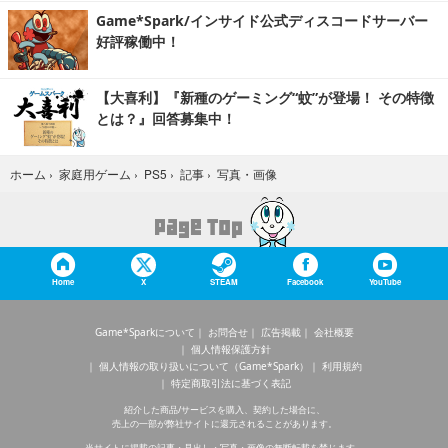
Game*Spark/インサイド公式ディスコードサーバー
好評稼働中！
【大喜利】『新種のゲーミング“蚊”が登場！ その特徴
とは？』回答募集中！
写真・画像
ホーム
›
家庭用ゲーム
›
PS5
›
記事
›
Home
X
STEAM
Facebook
YouTube
Game*Sparkについて
お問合せ
広告掲載
会社概要
個人情報保護方針
個人情報の取り扱いについて（Game*Spark）
利用規約
特定商取引法に基づく表記
紹介した商品/サービスを購入、契約した場合に、
売上の一部が弊社サイトに還元されることがあります。
当サイトに掲載の記事・見出し・写真・画像の無断転載を禁じます。