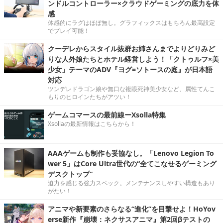
ンドルコントローラー×クラウドゲーミングの底力を体
感
体感的にラグはほぼ無し。グラフィックスはもちろん最高設定
でプレイ可能！
クーデレからスタイル抜群お姉さんまでよりどりみど
りな人外娘たちとホテル経営しよう！「クトゥルフ×美
少女」テーマのADV『ヨグ=ソトースの庭』が日本語
対応
ツンデレドラゴン娘や無口な複眼死神美少女など、属性てんこ
もりのヒロインたちがアツい！
ゲームコマースの最前線ーXsolla特集
Xsollaの最新情報はこちらから！
AAAゲームも制作も妥協なし。「Lenovo Legion To
wer 5」はCore Ultra世代の“全てこなせるゲーミング
デスクトップ”
迫力を感じる強力スペック。メンテナンスしやすい構造もあり
がたい！
アニマや新要素のさらなる“進化”を目撃せよ！HoYov
erse新作『崩壊：ネクサスアニマ』第2回βテストの