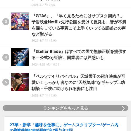
2026.8.7 Fri 0:05
『GTA6』、「早く見るためにはサブスク契約？」
予告映像Netflix先行公開を受けて反発も…皆が不満
を漏らしている事実こそ上手くいってる証拠との声
など挙がる
2026.8.7 Fri 15:00
『Stellar Blade』はすべての国で無修正版を提供す
る―公式Xが明言、同業者には戸惑いも
2024.4.22 Mon 8:09
『ペルソナ4 リバイバル』天城雪子の紹介映像が可
愛い！しっかり者なのに“天然気味"なギャップ…幼
馴染・千枝に助けられる姿にも注目
2026.8.7 Fri 11:00
ランキングをもっと見る
27卒・新卒「趣味を仕事に」ゲームスクリプター/ゲーム内
の挙動制御/未経験歓迎/賞与年2回