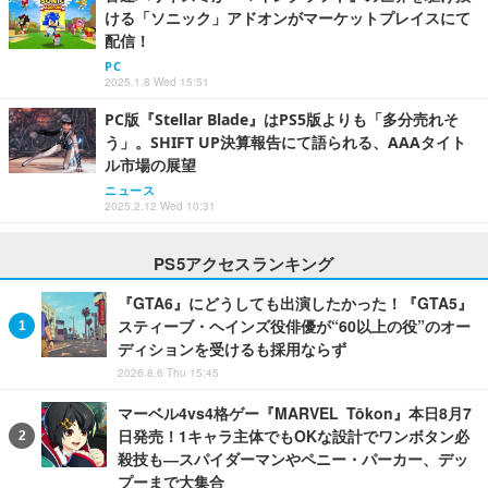
ける「ソニック」アドオンがマーケットプレイスにて
配信！
PC
2025.1.8 Wed 15:51
PC版『Stellar Blade』はPS5版よりも「多分売れそ
う」。SHIFT UP決算報告にて語られる、AAAタイト
ル市場の展望
ニュース
2025.2.12 Wed 10:31
PS5アクセスランキング
『GTA6』にどうしても出演したかった！『GTA5』
スティーブ・ヘインズ役俳優が“60以上の役”のオー
ディションを受けるも採用ならず
2026.8.6 Thu 15:45
マーベル4vs4格ゲー『MARVEL Tōkon』本日8月7
日発売！1キャラ主体でもOKな設計でワンボタン必
殺技も―スパイダーマンやペニー・パーカー、デッ
プーまで大集合