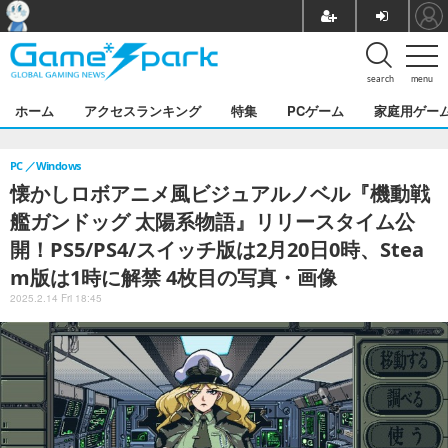
search
menu
ホーム
アクセスランキング
特集
PCゲーム
家庭用ゲー
PC
Windows
懐かしロボアニメ風ビジュアルノベル『機動戦
艦ガンドッグ 太陽系物語』リリースタイム公
開！PS5/PS4/スイッチ版は2月20日0時、Stea
m版は1時に解禁 4枚目の写真・画像
2025.2.14 Fri 18:45