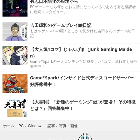
有志日本語化の現場から
PCゲーマーなら何かとお世話になっているであろう有志翻訳者
に連続インタビュー。
吉田輝和のゲームプレイ絵日記
もはやゲムスパの顔！どこかで見かけた吉田さんのゲーム絵日
記
【大人気4コマ】じゃんげま（Junk Gaming Maide
n）
Game*Sparkの一大コンテンツに成長した4コマ。単行本も好評
発売中！
Game*Spark/インサイド公式ディスコードサーバー
好評稼働中！
【大喜利】『新種のゲーミング“蚊”が登場！ その特徴
とは？』回答募集中！
写真・画像
ホーム
›
PC
›
Windows
›
記事
›