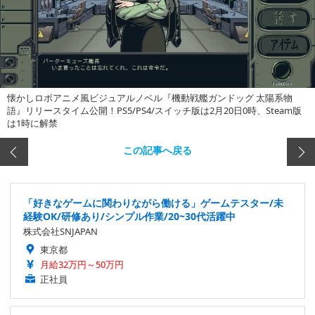
懐かしロボアニメ風ビジュアルノベル『機動戦艦ガンドッグ 太陽系物
語』リリースタイム公開！PS5/PS4/スイッチ版は2月20日0時、Steam版
は1時に解禁
この記事へ戻る
「好きなゲームに関わりながら働ける」ゲームテスター/未
経験OK/研修あり/シンプル作業/20~30代活躍中
株式会社SNJAPAN
東京都
月給32万円～50万円
正社員