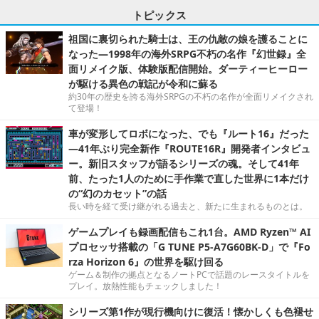
トピックス
祖国に裏切られた騎士は、王の仇敵の娘を護ることに
なった―1998年の海外SRPG不朽の名作『幻世録』全
面リメイク版、体験版配信開始。ダーティーヒーロー
が駆ける異色の戦記が令和に蘇る
約30年の歴史を誇る海外SRPGの不朽の名作が全面リメイクされ
て登場！
車が変形してロボになった、でも『ルート16』だった
―41年ぶり完全新作『ROUTE16R』開発者インタビュ
ー。新旧スタッフが語るシリーズの魂。そして41年
前、たった1人のために手作業で直した世界に1本だけ
の“幻のカセット”の話
長い時を経て受け継がれる過去と、新たに生まれるものとは。
ゲームプレイも録画配信もこれ1台。AMD Ryzen™ AI
プロセッサ搭載の「G TUNE P5-A7G60BK-D」で『Fo
rza Horizon 6』の世界を駆け回る
ゲーム＆制作の拠点となるノートPCで話題のレースタイトルを
プレイ。放熱性能もチェックしました！
シリーズ第1作が現行機向けに復活！懐かしくも色褪せ