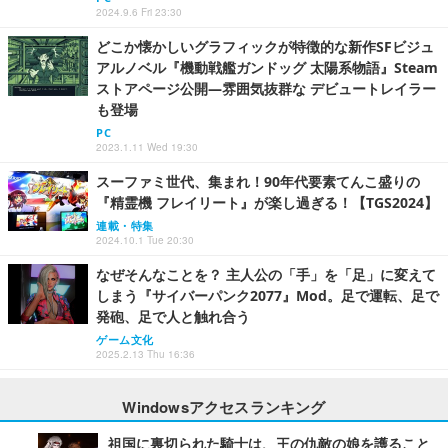
2024.9.6 Fri 23:30
どこか懐かしいグラフィックが特徴的な新作SFビジュ
アルノベル『機動戦艦ガンドッグ 太陽系物語』Steam
ストアページ公開―雰囲気抜群な デビュートレイラー
も登場
PC
2023.1.11 Wed 19:30
スーファミ世代、集まれ！90年代要素てんこ盛りの
『精霊機 フレイリート』が楽し過ぎる！【TGS2024】
連載・特集
2024.10.1 Tue 20:30
なぜそんなことを？ 主人公の「手」を「足」に変えて
しまう『サイバーパンク2077』Mod。足で運転、足で
発砲、足で人と触れ合う
ゲーム文化
2025.2.13 Thu 16:36
Windowsアクセスランキング
祖国に裏切られた騎士は、王の仇敵の娘を護ること