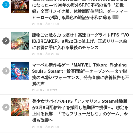
になった―1998年の海外SRPG不朽の名作『幻世
録』全面リメイク版、体験版配信開始。ダーティー
ヒーローが駆ける異色の戦記が令和に蘇る
PR
2026.8.8 Sat 18:00
建物ごと敵をぶっ壊せ！高速ローグライトFPS『VO
ID/BREAKER』8月22日に値上げ。正式リリース前
にお得に手に入れる最後のチャンス
2026.8.8 Sat 22:15
マーベル新作格ゲー『MARVEL Tōkon: Fighting
Souls』Steamで“賛否両論”―オープンベータで指
摘のPC版パフォーマンス、発売直前に改善報告も不
満の声
2026.8.7 Fri 12:21
美少女サバイバルTPS『アノマリス』Steam体験版
が8月9日配信終了を撤回し無期限で提供へ。想定を
上回る反響―「でもフリューだしな」のゲーム、今
後も改善へ
2026.8.8 Sat 20:00