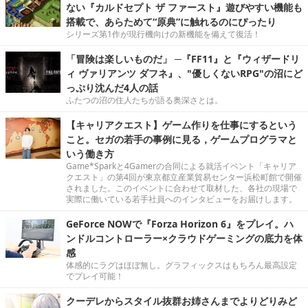
ない『カルドセプト ザ ファースト』遊びやすい機能も
搭載で、あらためて“原典”に触れるのにぴったり
シリーズ第1作が現行機向けの新機能を備えて復活！
「冒険は楽しいものだ」 ─『FF11』と『ウィザードリ
ィ ヴァリアンツ ダフネ』、"優しくないRPG"の沼にど
っぷり沈んだ4人の話
ふたつの沼の住人たちが語る奥深さとは。
【キャリアクエスト】ゲーム作りを仕事にするという
こと。セガの若手の事例に見る，ゲームプログラマと
いう働き方
Game*Sparkと4Gamerの合同による就活イベント「キャリア
クエスト」の第4回が東京都立産業貿易センター浜松町館で開催
されました。このイベントに合わせて取材した、各社の現場で
実際に働いている若手社員へのインタビューをお届けします。
GeForce NOWで『Forza Horizon 6』をプレイ。ハ
ンドルコントローラー×クラウドゲーミングの底力を体
感
体感的にラグはほぼ無し。グラフィックスはもちろん最高設定
でプレイ可能！
クーデレからスタイル抜群お姉さんまでよりどりみど