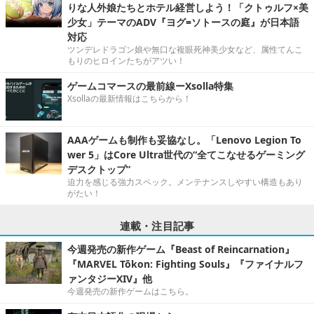
りな人外娘たちとホテル経営しよう！「クトゥルフ×美
少女」テーマのADV『ヨグ=ソトースの庭』が日本語
対応
ツンデレドラゴン娘や無口な複眼死神美少女など、属性てんこ
もりのヒロインたちがアツい！
ゲームコマースの最前線ーXsolla特集
Xsollaの最新情報はこちらから！
AAAゲームも制作も妥協なし。「Lenovo Legion To
wer 5」はCore Ultra世代の“全てこなせるゲーミング
デスクトップ”
迫力を感じる強力スペック。メンテナンスしやすい構造もあり
がたい！
連載・注目記事
今週発売の新作ゲーム『Beast of Reincarnation』
『MARVEL Tōkon: Fighting Souls』『ファイナルフ
ァンタジーXIV』他
今週発売の新作ゲームはこちら。