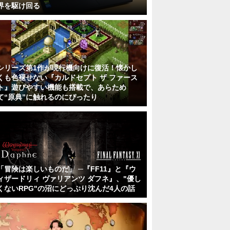
界を駆け回る
シリーズ第1作が現行機向けに復活！懐かし
くも色褪せない『カルドセプト ザ ファース
ト』遊びやすい機能も搭載で、あらため
て“原典”に触れるのにぴったり
「冒険は楽しいものだ」 ─『FF11』と『ウ
ィザードリィ ヴァリアンツ ダフネ』、"優し
くないRPG"の沼にどっぷり沈んだ4人の話