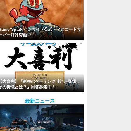
Game*Spark/インサイド公式ディスコードサ
ーバー好評稼働中！
【大喜利】『新種のゲーミング“蚊”が登場！
その特徴とは？』回答募集中！
最新ニュース