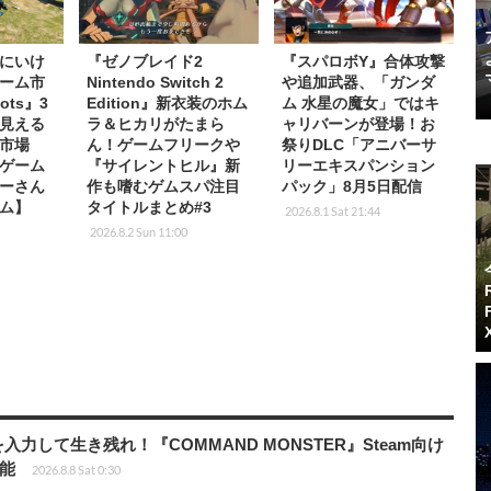
にいけ
『ゼノブレイド2
『スパロボY』合体攻撃
ーム市
Nintendo Switch 2
や追加武器、「ガンダ
ots』3
Edition』新衣装のホム
ム 水星の魔女」ではキ
見える
ラ＆ヒカリがたまら
ャリバーンが登場！お
市場
ん！ゲームフリークや
祭りDLC「アニバーサ
ゲーム
『サイレントヒル』新
リーエキスパンション
ーさん
作も嗜むゲムスパ注目
パック」8月5日配信
ム】
タイトルまとめ#3
2026.8.1 Sat 21:44
2026.8.2 Sun 11:00
力して生き残れ！『COMMAND MONSTER』Steam向け
可能
2026.8.8 Sat 0:30