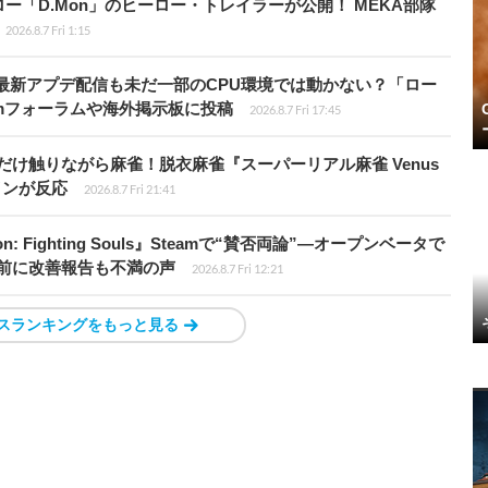
「D.Mon」のヒーロー・トレイラーが公開！ MEKA部隊
2026.8.7 Fri 1:15
最新アプデ配信も未だ一部のCPU環境では動かない？「ロー
amフォーラムや海外掲示板に投稿
2026.8.7 Fri 17:45
だけ触りながら麻雀！脱衣麻雀『スーパーリアル麻雀 Venus
インが反応
2026.8.7 Fri 21:41
: Fighting Souls』Steamで“賛否両論”―オープンベータで
前に改善報告も不満の声
2026.8.7 Fri 12:21
スランキングをもっと見る