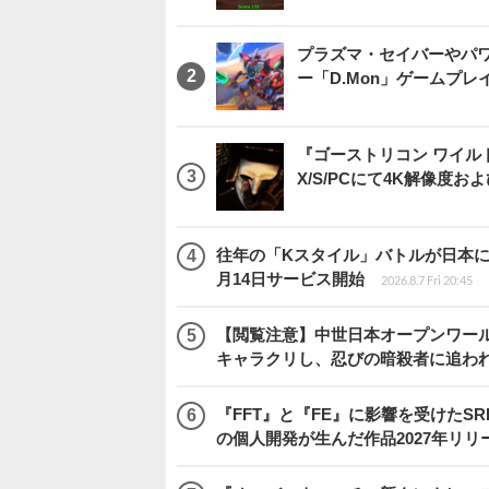
プラズマ・セイバーやパ
ー「D.Mon」ゲームプ
『ゴーストリコン ワイルドラン
X/S/PCにて4K解像度お
往年の「Kスタイル」バトルが日本に再来！
月14日サービス開始
2026.8.7 Fri 20:45
【閲覧注意】中世日本オープンワールドア
キャラクリし、忍びの暗殺者に追わ
『FFT』と『FE』に影響を受けたSR
の個人開発が生んだ作品2027年リリ