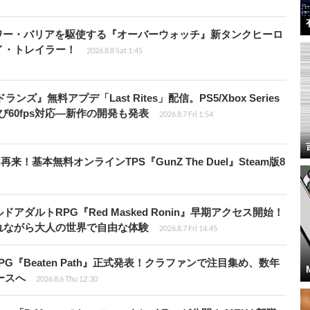
ワー・バリアを駆使する『オーバーウォッチ』新タンクヒーロ
レイ・トレイラー！
2026.8.8 Sat 1:45
ズ』無料アプデ「Last Rites」配信。PS5/Xbox Series
よび60fps対応―新作の開発も発表
2026.8.7 Fri 1:54
基本無料オンラインTPS『GunZ The Duel』Steam版8
ダルトRPG『Red Masked Ronin』早期アクセス開始！
れながら大人の世界で自由な体験
2026.8.7 Fri 14:45
PG『Beaten Path』正式発表！クラファンで注目集め、数年
ースへ
2026.8.6 Thu 12:30