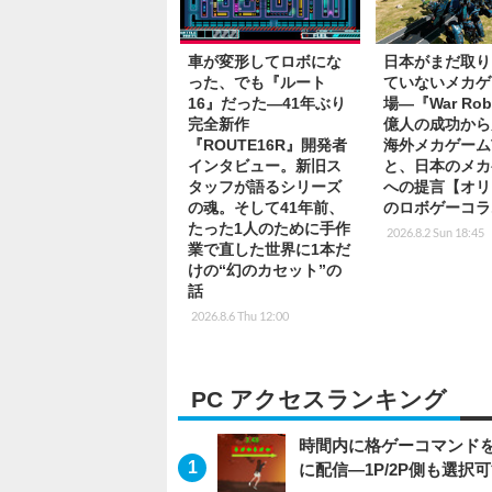
車が変形してロボにな
日本がまだ取り
った、でも『ルート
ていないメカゲ
16』だった―41年ぶり
場―『War Rob
完全新作
億人の成功から
『ROUTE16R』開発者
海外メカゲーム
インタビュー。新旧ス
と、日本のメカ
タッフが語るシリーズ
への提言【オリ
の魂。そして41年前、
のロボゲーコラ
たった1人のために手作
2026.8.2 Sun 18:45
業で直した世界に1本だ
けの“幻のカセット”の
話
2026.8.6 Thu 12:00
PC アクセスランキング
時間内に格ゲーコマンドを入
に配信―1P/2P側も選択