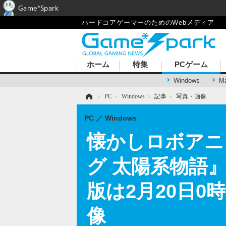
Game*Spark
ハードコアゲーマーのためのWebメディア
ホーム
特集
PCゲーム
Windows
M
ホーム
›
PC
›
Windows
›
記事
›
写真・画像
PC
Windows
懐かしロボアニ
グ 太陽系物語』
版は2月20日0
像