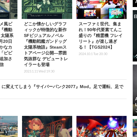
メ風ビ
どこか懐かしいグラフ
スーファミ世代、集ま
『機動
ィックが特徴的な新作
れ！90年代要素てんこ
 太陽系
SFビジュアルノベル
盛りの『精霊機 フレイ
月20日
『機動戦艦ガンドッグ
リート』が楽し過ぎ
かなカ
太陽系物語』Steamス
る！【TGS2024】
「ビビ
トアページ公開―雰囲
2024.10.1 Tue 20:30
追加さ
気抜群な デビュートレ
信
イラーも登場
2023.1.11 Wed 19:30
に変えてしまう『サイバーパンク2077』Mod。足で運転、足で