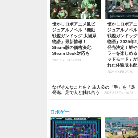
懐かしロボアニメ風ビ
懐かしロボアニ
ジュアルノベル『機動
ジュアルノベル
戦艦ガンドッグ 太陽系
戦艦ガンドッグ
物語』最新情報！
物語』2025年2
Steam版の価格決定、
発売決定！鮮や
Steam Deck対応も
ラーを楽しめる
ッドモード」が
2025.1.25 Sat 21:30
れた体験版も配
2024.9.6 Fri 23:30
なぜそんなことを？ 主人公の「手」を「足」
発砲、足で人と触れ合う
2025.2.13 Thu 16:36
ロボゲー