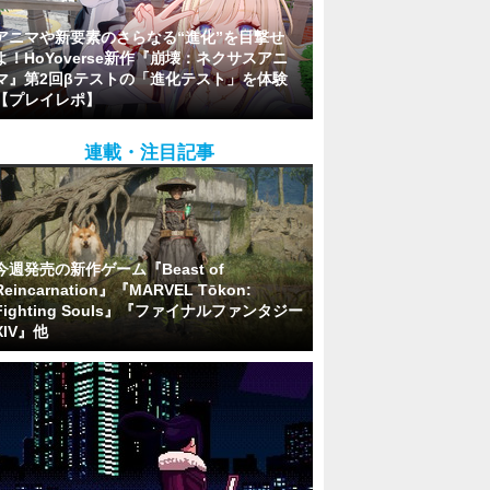
アニマや新要素のさらなる“進化”を目撃せ
よ！HoYoverse新作『崩壊：ネクサスアニ
マ』第2回βテストの「進化テスト」を体験
【プレイレポ】
連載・注目記事
今週発売の新作ゲーム『Beast of
Reincarnation』『MARVEL Tōkon:
Fighting Souls』『ファイナルファンタジー
XIV』他