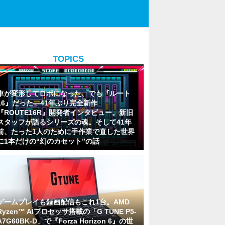
TOPICS
車が変形してロボになった、でも『ルート
16』だった―41年ぶり完全新作
『ROUTE16R』開発者インタビュー。新旧
スタッフが語るシリーズの魂。そして41年
前、たった1人のために手作業で直した世界
に1本だけの“幻のカセット”の話
ゲームプレイも録画配信もこれ1台。AMD
Ryzen™ AIプロセッサ搭載の「G TUNE P5-
A7G60BK-D」で『Forza Horizon 6』の世