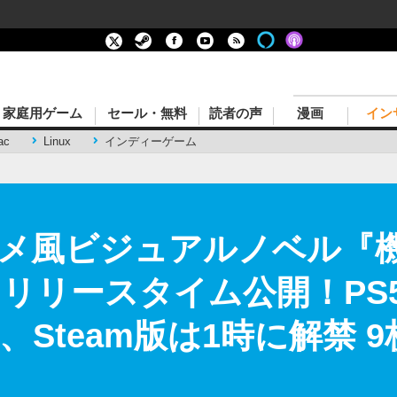
家庭用ゲーム
セール・無料
読者の声
漫画
イン
ac
Linux
インディーゲーム
メ風ビジュアルノベル『
リリースタイム公開！PS5/
時、Steam版は1時に解禁