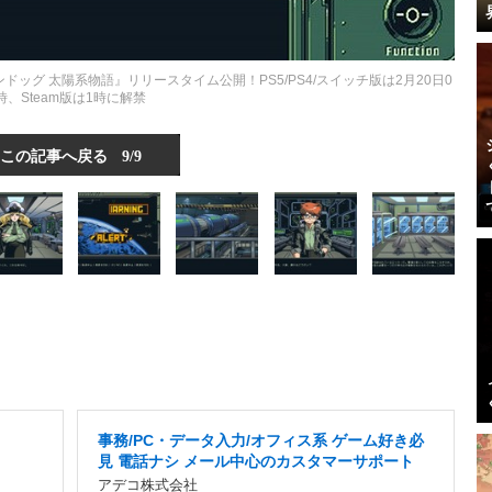
グ 太陽系物語』リリースタイム公開！PS5/PS4/スイッチ版は2月20日0
時、Steam版は1時に解禁
この記事へ戻る
9/9
事務/PC・データ入力/オフィス系 ゲーム好き必
見 電話ナシ メール中心のカスタマーサポート
アデコ株式会社