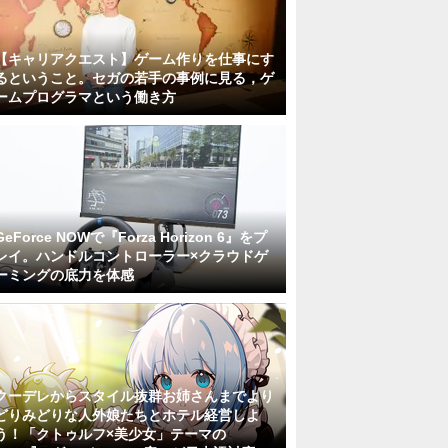
【キャリアクエスト】ゲーム作りを仕事にす
るということ。セガの若手の事例に見る，ゲ
ームプログラマという働き方
GeForce NOWで『Forza Horizon 6』をプ
レイ。ハンドルコントローラー×クラウドゲ
ーミングの底力を体感
クーデレからスタイル抜群お姉さんまでより
どりみどりな人外娘たちとホテル経営しよ
う！「クトゥルフ×美少女」テーマの