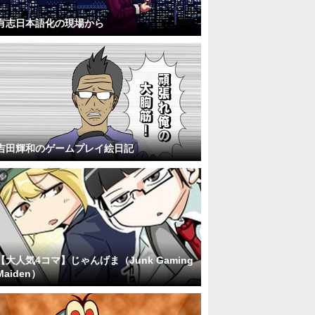
有志日本語化の現場から
吉田輝和のゲームプレイ絵日記
【大人気4コマ】じゃんげま（Junk Gaming
Maiden）