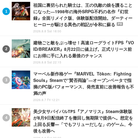
祖国に裏切られた騎士は、王の仇敵の娘を護ること
になった―1998年の海外SRPG不朽の名作『幻世
録』全面リメイク版、体験版配信開始。ダーティー
ヒーローが駆ける異色の戦記が令和に蘇る
PR
2026.8.8 Sat 18:00
建物ごと敵をぶっ壊せ！高速ローグライトFPS『VO
ID/BREAKER』8月22日に値上げ。正式リリース前
にお得に手に入れる最後のチャンス
2026.8.8 Sat 22:15
マーベル新作格ゲー『MARVEL Tōkon: Fighting
Souls』Steamで“賛否両論”―オープンベータで指
摘のPC版パフォーマンス、発売直前に改善報告も不
満の声
2026.8.7 Fri 12:21
美少女サバイバルTPS『アノマリス』Steam体験版
が8月9日配信終了を撤回し無期限で提供へ。想定を
上回る反響―「でもフリューだしな」のゲーム、今
後も改善へ