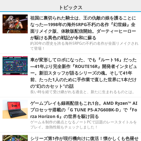
トピックス
祖国に裏切られた騎士は、王の仇敵の娘を護ることに
なった―1998年の海外SRPG不朽の名作『幻世録』全
面リメイク版、体験版配信開始。ダーティーヒーロー
が駆ける異色の戦記が令和に蘇る
約30年の歴史を誇る海外SRPGの不朽の名作が全面リメイクされ
て登場！
車が変形してロボになった、でも『ルート16』だった
―41年ぶり完全新作『ROUTE16R』開発者インタビュ
ー。新旧スタッフが語るシリーズの魂。そして41年
前、たった1人のために手作業で直した世界に1本だけ
の“幻のカセット”の話
長い時を経て受け継がれる過去と、新たに生まれるものとは。
ゲームプレイも録画配信もこれ1台。AMD Ryzen™ AI
プロセッサ搭載の「G TUNE P5-A7G60BK-D」で『Fo
rza Horizon 6』の世界を駆け回る
ゲーム＆制作の拠点となるノートPCで話題のレースタイトルを
プレイ。放熱性能もチェックしました！
シリーズ第1作が現行機向けに復活！懐かしくも色褪せ