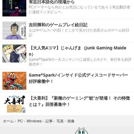
有志日本語化の現場から
PCゲーマーなら何かとお世話になっているであろう有志翻訳者
に連続インタビュー。
吉田輝和のゲームプレイ絵日記
もはやゲムスパの顔！どこかで見かけた吉田さんのゲーム絵日
記
【大人気4コマ】じゃんげま（Junk Gaming Maide
n）
Game*Sparkの一大コンテンツに成長した4コマ。単行本も好評
発売中！
Game*Spark/インサイド公式ディスコードサーバー
好評稼働中！
【大喜利】『新種のゲーミング“蚊”が登場！ その特徴
とは？』回答募集中！
写真・画像
ホーム
›
PC
›
Windows
›
記事
›