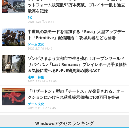
ットフォーム販売数53万本突破。プレイヤー数も過去
最高を記録
PC
2025.1.21 Tue 0:41
中世風の新モードを追加する『Rust』大型アップデー
ト「Primitive」配信開始！ 攻城兵器なども登場
ゲーム文化
2025.2.7 Fri 15:45
ゾンビさまよう大都市で生き残れ！オープンワールド
サバイバル『Last Remains』プレイレポ―お手頃価格
＆気軽に遊べるPvPvE物資集め脱出ACT
連載・特集
2025.2.24 Mon 21:00
「リザードン」型の「チートス」が発見される。オー
クションにかけられ落札提示価格は100万円を突破
ゲーム文化
2025.2.25 Tue 12:45
Windowsアクセスランキング