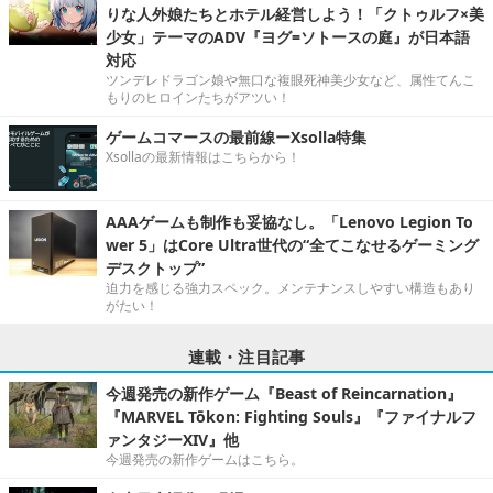
りな人外娘たちとホテル経営しよう！「クトゥルフ×美
少女」テーマのADV『ヨグ=ソトースの庭』が日本語
対応
ツンデレドラゴン娘や無口な複眼死神美少女など、属性てんこ
もりのヒロインたちがアツい！
ゲームコマースの最前線ーXsolla特集
Xsollaの最新情報はこちらから！
AAAゲームも制作も妥協なし。「Lenovo Legion To
wer 5」はCore Ultra世代の“全てこなせるゲーミング
デスクトップ”
迫力を感じる強力スペック。メンテナンスしやすい構造もあり
がたい！
連載・注目記事
今週発売の新作ゲーム『Beast of Reincarnation』
『MARVEL Tōkon: Fighting Souls』『ファイナルフ
ァンタジーXIV』他
今週発売の新作ゲームはこちら。