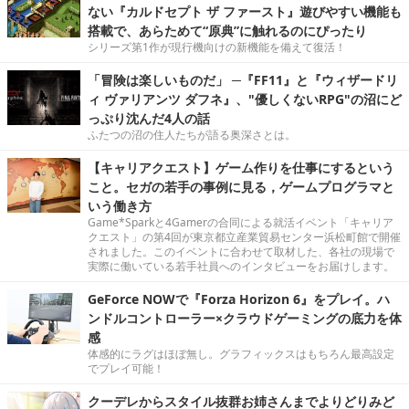
ない『カルドセプト ザ ファースト』遊びやすい機能も
搭載で、あらためて“原典”に触れるのにぴったり
シリーズ第1作が現行機向けの新機能を備えて復活！
「冒険は楽しいものだ」 ─『FF11』と『ウィザードリ
ィ ヴァリアンツ ダフネ』、"優しくないRPG"の沼にど
っぷり沈んだ4人の話
ふたつの沼の住人たちが語る奥深さとは。
【キャリアクエスト】ゲーム作りを仕事にするという
こと。セガの若手の事例に見る，ゲームプログラマと
いう働き方
Game*Sparkと4Gamerの合同による就活イベント「キャリア
クエスト」の第4回が東京都立産業貿易センター浜松町館で開催
されました。このイベントに合わせて取材した、各社の現場で
実際に働いている若手社員へのインタビューをお届けします。
GeForce NOWで『Forza Horizon 6』をプレイ。ハ
ンドルコントローラー×クラウドゲーミングの底力を体
感
体感的にラグはほぼ無し。グラフィックスはもちろん最高設定
でプレイ可能！
クーデレからスタイル抜群お姉さんまでよりどりみど