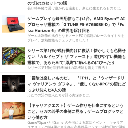
の“幻のカセット”の話
長い時を経て受け継がれる過去と、新たに生まれるものとは。
ゲームプレイも録画配信もこれ1台。AMD Ryzen™ AI
プロセッサ搭載の「G TUNE P5-A7G60BK-D」で『Fo
rza Horizon 6』の世界を駆け回る
ゲーム＆制作の拠点となるノートPCで話題のレースタイトルを
プレイ。放熱性能もチェックしました！
シリーズ第1作が現行機向けに復活！懐かしくも色褪せ
ない『カルドセプト ザ ファースト』遊びやすい機能も
搭載で、あらためて“原典”に触れるのにぴったり
シリーズ第1作が現行機向けの新機能を備えて復活！
「冒険は楽しいものだ」 ─『FF11』と『ウィザードリ
ィ ヴァリアンツ ダフネ』、"優しくないRPG"の沼にど
っぷり沈んだ4人の話
ふたつの沼の住人たちが語る奥深さとは。
【キャリアクエスト】ゲーム作りを仕事にするという
こと。セガの若手の事例に見る，ゲームプログラマと
いう働き方
Game*Sparkと4Gamerの合同による就活イベント「キャリア
クエスト」の第4回が東京都立産業貿易センター浜松町館で開催