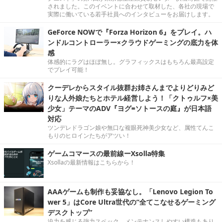
されました。このイベントに合わせて取材した、各社の現場で
実際に働いている若手社員へのインタビューをお届けします。
GeForce NOWで『Forza Horizon 6』をプレイ。ハ
ンドルコントローラー×クラウドゲーミングの底力を体
感
体感的にラグはほぼ無し。グラフィックスはもちろん最高設定
でプレイ可能！
クーデレからスタイル抜群お姉さんまでよりどりみど
りな人外娘たちとホテル経営しよう！「クトゥルフ×美
少女」テーマのADV『ヨグ=ソトースの庭』が日本語
対応
ツンデレドラゴン娘や無口な複眼死神美少女など、属性てんこ
もりのヒロインたちがアツい！
ゲームコマースの最前線ーXsolla特集
Xsollaの最新情報はこちらから！
AAAゲームも制作も妥協なし。「Lenovo Legion To
wer 5」はCore Ultra世代の“全てこなせるゲーミング
デスクトップ”
迫力を感じる強力スペック。メンテナンスしやすい構造もあり