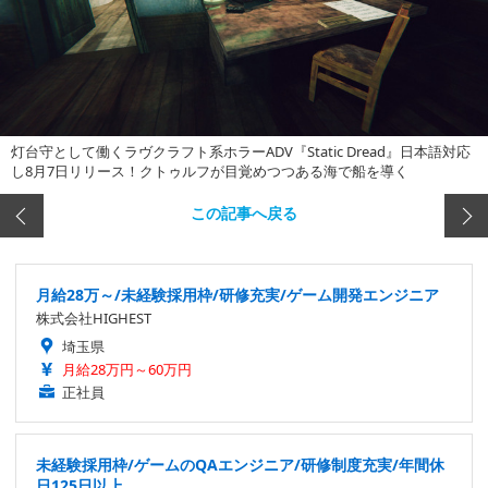
灯台守として働くラヴクラフト系ホラーADV『Static Dread』日本語対応
し8月7日リリース！クトゥルフが目覚めつつある海で船を導く
この記事へ戻る
月給28万～/未経験採用枠/研修充実/ゲーム開発エンジニア
株式会社HIGHEST
埼玉県
月給28万円～60万円
正社員
未経験採用枠/ゲームのQAエンジニア/研修制度充実/年間休
日125日以上