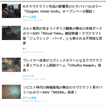
H.P.ラヴクラフト作品の影響受けたサバイバルホラー
『Stygian: Outer Gods』オープンベータ開始！
ゲーム文化
2025.4.5 Sat 8:00
カルト教団が住まうイギリス離島が舞台の本格ダーク
ホラーADV『Ritual Tides』解説映像！ラヴクラフト
版「ジュラシック・パーク」とも称される不気味な世
界
PC
2025.3.4 Tue 8:00
プレイヤー自身がコズミックホラーとなるラヴクラフ
ト系リアルタイム戦術ゲーム『Cthulhu Keeper』発
表！
ニュース
2025.2.18 Tue 16:30
ソビエト時代の南極基地が舞台のラヴクラフト系サバ
イバルホラーADV『NEDRA』発表！
ゲーム文化
2024.12.2 Mon 17:15