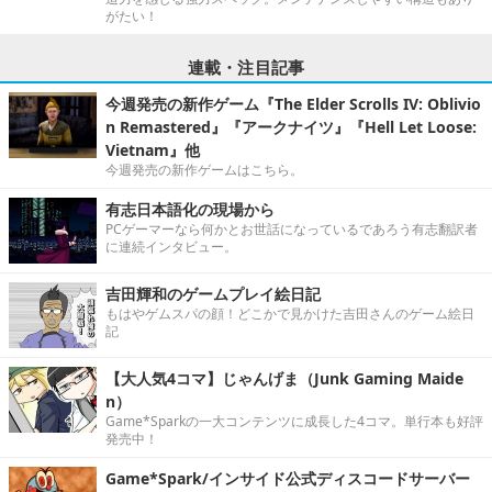
がたい！
連載・注目記事
今週発売の新作ゲーム『The Elder Scrolls IV: Oblivio
n Remastered』『アークナイツ』『Hell Let Loose:
Vietnam』他
今週発売の新作ゲームはこちら。
有志日本語化の現場から
PCゲーマーなら何かとお世話になっているであろう有志翻訳者
に連続インタビュー。
吉田輝和のゲームプレイ絵日記
もはやゲムスパの顔！どこかで見かけた吉田さんのゲーム絵日
記
【大人気4コマ】じゃんげま（Junk Gaming Maide
n）
Game*Sparkの一大コンテンツに成長した4コマ。単行本も好評
発売中！
Game*Spark/インサイド公式ディスコードサーバー