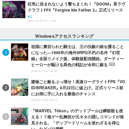
狂気に呑まれないよう撃ちまくれ！『DOOM』系ラヴ
クラフトFPS『Forgive Me Father 2』正式リリース
PC
2024.10.25 Fri 11:30
Windowsアクセスランキング
祖国に裏切られた騎士は、王の仇敵の娘を護ること
になった―1998年の海外SRPG不朽の名作『幻世
録』全面リメイク版、体験版配信開始。ダーティー
ヒーローが駆ける異色の戦記が令和に蘇る
PR
2026.8.8 Sat 18:00
建物ごと敵をぶっ壊せ！高速ローグライトFPS『VO
ID/BREAKER』8月22日に値上げ。正式リリース前
にお得に手に入れる最後のチャンス
2026.8.8 Sat 22:15
『MARVEL Tōkon』のデッドプールは瞬獄殺も使
える！？格ゲー乱舞技が元ネタの隠しコマンドが発
見される。「デップードリームを使わざるを得な
い」などパロ満載