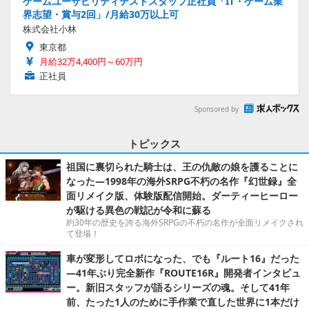
ゲームユーザビリティテストスタッフ正社員「IT・ゲーム業
界志望・賞与2回」/月給30万以上可
株式会社小林
東京都
月給32万4,400円～60万円
正社員
Sponsored by
トピックス
祖国に裏切られた騎士は、王の仇敵の娘を護ることに
なった―1998年の海外SRPG不朽の名作『幻世録』全
面リメイク版、体験版配信開始。ダーティーヒーロー
が駆ける異色の戦記が令和に蘇る
約30年の歴史を誇る海外SRPGの不朽の名作が全面リメイクされ
て登場！
車が変形してロボになった、でも『ルート16』だった
―41年ぶり完全新作『ROUTE16R』開発者インタビュ
ー。新旧スタッフが語るシリーズの魂。そして41年
前、たった1人のために手作業で直した世界に1本だけ