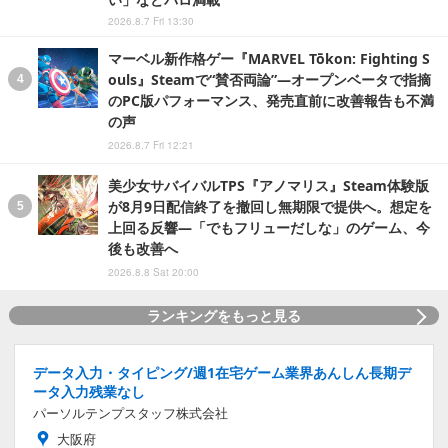
2026.8.7 Fri 13:30
マーベル新作格ゲー『MARVEL Tōkon: Fighting S
ouls』Steamで“賛否両論”―オープンベータで指摘
のPC版パフォーマンス、発売直前に改善報告も不満
の声
2026.8.7 Fri 12:21
美少女サバイバルTPS『アノマリス』Steam体験版
が8月9日配信終了を撤回し無期限で提供へ。想定を
上回る反響―「でもフリューだしな」のゲーム、今
後も改善へ
2026.8.8 Sat 20:00
ランキングをもっと見る
データ入力・タイピング/週1在宅ゲーム業界あんしん長期デ
ータ入力残業なし
パーソルテンプスタッフ株式会社
大阪府