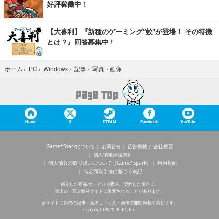
好評稼働中！
【大喜利】『新種のゲーミング“蚊”が登場！ その特徴
とは？』回答募集中！
写真・画像
ホーム
›
PC
›
Windows
›
記事
›
Home
X
STEAM
Facebook
YouTube
Game*Sparkについて
お問合せ
広告掲載
会社概要
個人情報保護方針
個人情報の取り扱いについて（Game*Spark）
利用規約
特定商取引法に基づく表記
紹介した商品/サービスを購入、契約した場合に、
売上の一部が弊社サイトに還元されることがあります。
当サイトに掲載の記事・見出し・写真・画像の無断転載を禁じます。
Copyright © 2026 IID, Inc.