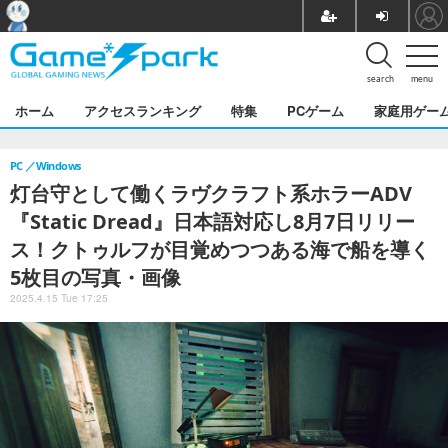
search
menu
ホーム
アクセスランキング
特集
PCゲーム
家庭用ゲー
PC
Windows
灯台守として働くラヴクラフト系ホラーADV
『Static Dread』日本語対応し8月7日リリー
ス！クトゥルフが目覚めつつある海で船を導く
5枚目の写真・画像
2025.4.15 Tue 17:25