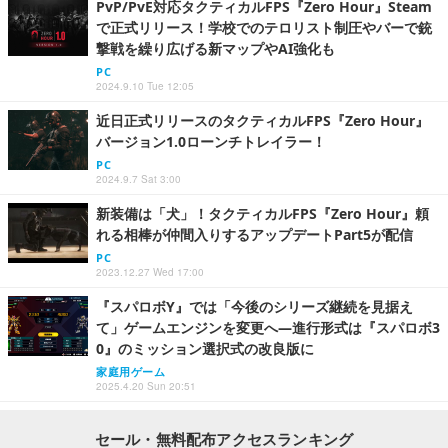
PvP/PvE対応タクティカルFPS『Zero Hour』Steam
で正式リリース！学校でのテロリスト制圧やバーで銃
撃戦を繰り広げる新マップやAI強化も
PC
2024.9.10 Tue 12:05
近日正式リリースのタクティカルFPS『Zero Hour』
バージョン1.0ローンチトレイラー！
PC
2024.9.7 Sat 3:00
新装備は「犬」！タクティカルFPS『Zero Hour』頼
れる相棒が仲間入りするアップデートPart5が配信
PC
2023.12.27 Wed 17:00
『スパロボY』では「今後のシリーズ継続を見据え
て」ゲームエンジンを変更へ―進行形式は『スパロボ3
0』のミッション選択式の改良版に
家庭用ゲーム
2025.4.20 Sun 20:51
セール・無料配布アクセスランキング