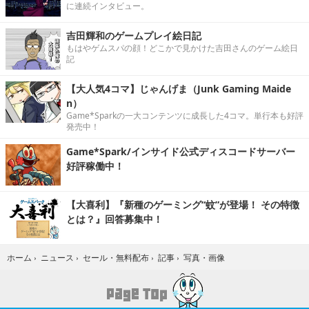
に連続インタビュー。
吉田輝和のゲームプレイ絵日記
もはやゲムスパの顔！どこかで見かけた吉田さんのゲーム絵日
記
【大人気4コマ】じゃんげま（Junk Gaming Maide
n）
Game*Sparkの一大コンテンツに成長した4コマ。単行本も好評
発売中！
Game*Spark/インサイド公式ディスコードサーバー
好評稼働中！
【大喜利】『新種のゲーミング“蚊”が登場！ その特徴
とは？』回答募集中！
写真・画像
ホーム
›
ニュース
›
セール・無料配布
›
記事
›