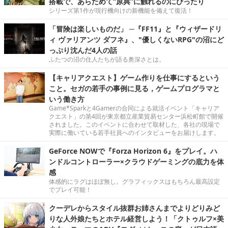
搭載で、あらためて“原典”に触れるのにぴったり
シリーズ第1作が現行機向けの新機能を備えて復活！
「冒険は楽しいものだ」 ─『FF11』と『ウィザードリ
ィ ヴァリアンツ ダフネ』、"優しくないRPG"の沼にど
っぷり沈んだ4人の話
ふたつの沼の住人たちが語る奥深さとは。
【キャリアクエスト】ゲーム作りを仕事にするという
こと。セガの若手の事例に見る，ゲームプログラマと
いう働き方
Game*Sparkと4Gamerの合同による就活イベント「キャリア
クエスト」の第4回が東京都立産業貿易センター浜松町館で開催
されました。このイベントに合わせて取材した、各社の現場で
実際に働いている若手社員へのインタビューをお届けします。
GeForce NOWで『Forza Horizon 6』をプレイ。ハ
ンドルコントローラー×クラウドゲーミングの底力を体
感
体感的にラグはほぼ無し。グラフィックスはもちろん最高設定
でプレイ可能！
クーデレからスタイル抜群お姉さんまでよりどりみど
りな人外娘たちとホテル経営しよう！「クトゥルフ×美