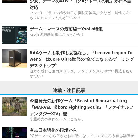
少女」テーマのADV『ヨグ=ソトースの庭』が日本語
対応
ツンデレドラゴン娘や無口な複眼死神美少女など、属性てんこ
もりのヒロインたちがアツい！
ゲームコマースの最前線ーXsolla特集
Xsollaの最新情報はこちらから！
AAAゲームも制作も妥協なし。「Lenovo Legion To
wer 5」はCore Ultra世代の“全てこなせるゲーミング
デスクトップ”
迫力を感じる強力スペック。メンテナンスしやすい構造もあり
がたい！
連載・注目記事
今週発売の新作ゲーム『Beast of Reincarnation』
『MARVEL Tōkon: Fighting Souls』『ファイナルフ
ァンタジーXIV』他
今週発売の新作ゲームはこちら。
有志日本語化の現場から
PCゲーマーなら何かとお世話になっているであろう有志翻訳者