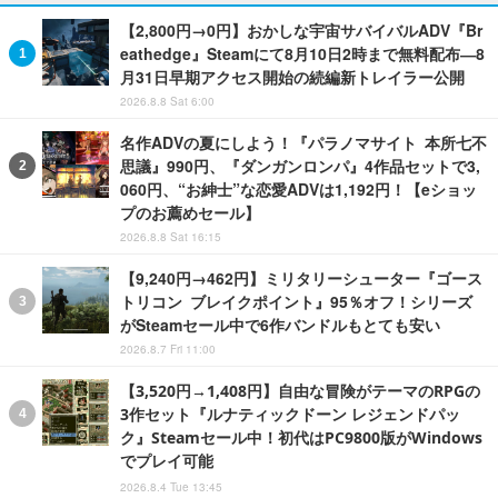
【2,800円→0円】おかしな宇宙サバイバルADV『Br
eathedge』Steamにて8月10日2時まで無料配布―8
月31日早期アクセス開始の続編新トレイラー公開
2026.8.8 Sat 6:00
名作ADVの夏にしよう！『パラノマサイト 本所七不
思議』990円、『ダンガンロンパ』4作品セットで3,
060円、“お紳士”な恋愛ADVは1,192円！【eショッ
プのお薦めセール】
2026.8.8 Sat 16:15
【9,240円→462円】ミリタリーシューター『ゴース
トリコン ブレイクポイント』95％オフ！シリーズ
がSteamセール中で6作バンドルもとても安い
2026.8.7 Fri 11:00
【3,520円→1,408円】自由な冒険がテーマのRPGの
3作セット『ルナティックドーン レジェンドパッ
ク』Steamセール中！初代はPC9800版がWindows
でプレイ可能
2026.8.4 Tue 13:45