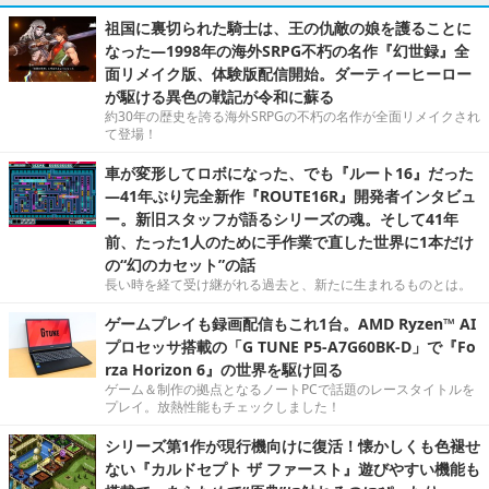
祖国に裏切られた騎士は、王の仇敵の娘を護ることに
なった―1998年の海外SRPG不朽の名作『幻世録』全
面リメイク版、体験版配信開始。ダーティーヒーロー
が駆ける異色の戦記が令和に蘇る
約30年の歴史を誇る海外SRPGの不朽の名作が全面リメイクされ
て登場！
車が変形してロボになった、でも『ルート16』だった
―41年ぶり完全新作『ROUTE16R』開発者インタビュ
ー。新旧スタッフが語るシリーズの魂。そして41年
前、たった1人のために手作業で直した世界に1本だけ
の“幻のカセット”の話
長い時を経て受け継がれる過去と、新たに生まれるものとは。
ゲームプレイも録画配信もこれ1台。AMD Ryzen™ AI
プロセッサ搭載の「G TUNE P5-A7G60BK-D」で『Fo
rza Horizon 6』の世界を駆け回る
ゲーム＆制作の拠点となるノートPCで話題のレースタイトルを
プレイ。放熱性能もチェックしました！
シリーズ第1作が現行機向けに復活！懐かしくも色褪せ
ない『カルドセプト ザ ファースト』遊びやすい機能も