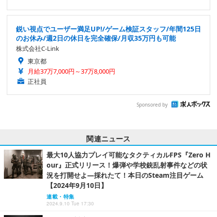
鋭い視点でユーザー満足UP!/ゲーム検証スタッフ/年間125日
のお休み/週2日の休日を完全確保/月収35万円も可能
株式会社C-Link
東京都
月給37万7,000円～37万8,000円
正社員
Sponsored by
関連ニュース
最大10人協力プレイ可能なタクティカルFPS『Zero H
our』正式リリース！爆弾や学校銃乱射事件などの状
況を打開せよ―採れたて！本日のSteam注目ゲーム
【2024年9月10日】
連載・特集
2024.9.10 Tue 17:30