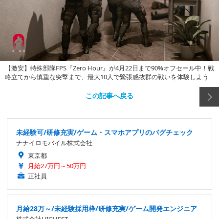
【激安】特殊部隊FPS『Zero Hour』が4月22日まで90%オフセール中！戦
略立てから慎重な突撃まで、最大10人で緊張感抜群の戦いを体験しよう
この記事へ戻る
未経験可/研修充実/ゲーム・スマホアプリのバグチェック
ナナイロモバイル株式会社
東京都
月給27万円～50万円
正社員
月給28万～/未経験採用枠/研修充実/ゲーム開発エンジニア