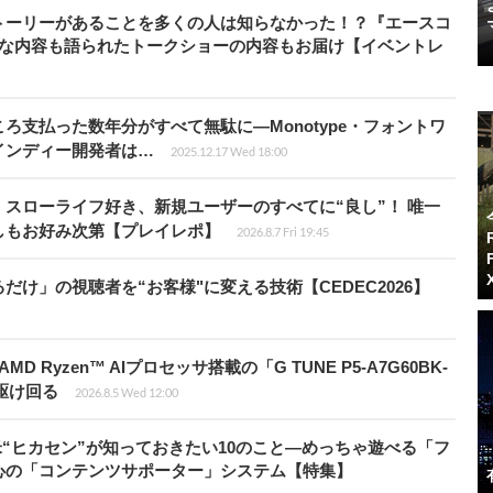
トーリーがあることを多くの人は知らなかった！？『エースコ
的な内容も語られたトークショーの内容もお届け【イベントレ
ろ支払った数年分がすべて無駄に―Monotype・フォントワ
インディー開発者は…
2025.12.17 Wed 18:00
スローライフ好き、新規ユーザーのすべてに“良し”！ 唯一
しもお好み次第【プレイレポ】
2026.8.7 Fri 19:45
け」の視聴者を“お客様"に変える技術【CEDEC2026】
Ryzen™ AIプロセッサ搭載の「G TUNE P5-A7G60BK-
を駆け回る
2026.8.5 Wed 12:00
米“ヒカセン”が知っておきたい10のこと―めっちゃ遊べる「フ
心の「コンテンツサポーター」システム【特集】