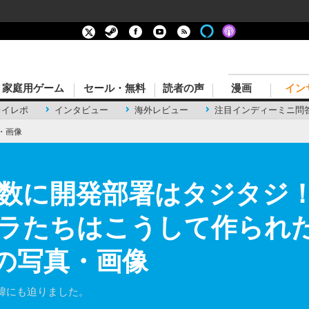
家庭用ゲーム
セール・無料
読者の声
漫画
イン
レイレポ
インタビュー
海外レビュー
注目インディーミニ問
・画像
数に開発部署はタジタジ！
ラたちはこうして作られ
目の写真・画像
緯にも迫りました。