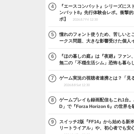
『エースコンバット』シリーズにス
ンバット8』先行体験会レポ。衝撃
ポ】
2026.8.7 Fri 12:30
憧れのフォント使うため、苦しいとこ
ークス問題、大きな影響受けた個人
『ほの暮しの庭』は『夜廻』ファン、
無二の「不穏生活シム」恐怖も暮ら
ゲーム実況の視聴者連携とは？「見るだ
2026.8.8 Sat 12:30
ゲームプレイも録画配信もこれ1台。AMD 
D」で『Forza Horizon 6』の世界
スイッチ2版『FF14』から始める新
リートライアル」や、初心者でも安