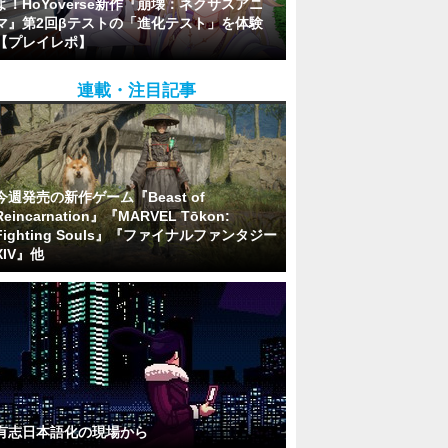
よ！HoYoverse新作『崩壊：ネクサスアニ
マ』第2回βテストの「進化テスト」を体験
【プレイレポ】
連載・注目記事
今週発売の新作ゲーム『Beast of
Reincarnation』『MARVEL Tōkon:
Fighting Souls』『ファイナルファンタジー
XIV』他
有志日本語化の現場から