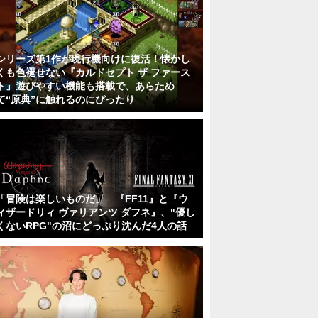
シリーズ第1作が現行機向けに復活！懐かし
くも色褪せない『カルドセプト ザ ファース
ト』遊びやすい機能も搭載で、あらため
て“原典”に触れるのにぴったり
「冒険は楽しいものだ」 ─『FF11』と『ウ
ィザードリィ ヴァリアンツ ダフネ』、"優し
くないRPG"の沼にどっぷり沈んだ4人の話