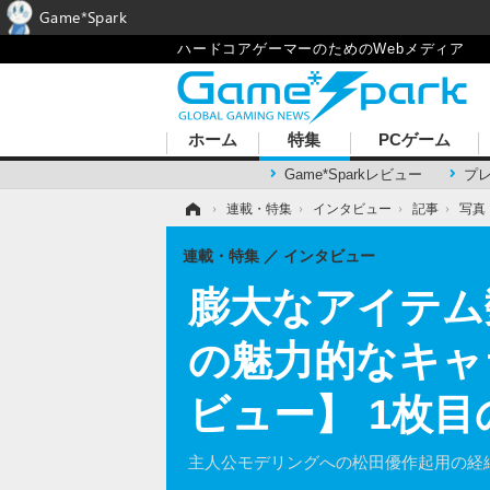
Game*Spark
ハードコアゲーマーのためのWebメディア
ホーム
特集
PCゲーム
Game*Sparkレビュー
プ
ホーム
›
連載・特集
›
インタビュー
›
記事
›
写真
連載・特集
インタビュー
膨大なアイテム
の魅力的なキャ
ビュー】 1枚
主人公モデリングへの松田優作起用の経