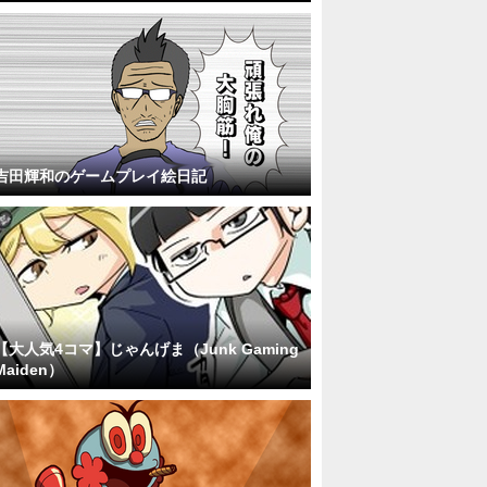
吉田輝和のゲームプレイ絵日記
【大人気4コマ】じゃんげま（Junk Gaming
Maiden）