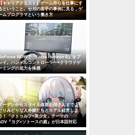
【キャリアクエスト】ゲーム作りを仕事にす
るということ。セガの若手の事例に見る，ゲ
ームプログラマという働き方
GeForce NOWで『Forza Horizon 6』をプ
レイ。ハンドルコントローラー×クラウドゲ
ーミングの底力を体感
クーデレからスタイル抜群お姉さんまでより
どりみどりな人外娘たちとホテル経営しよ
う！「クトゥルフ×美少女」テーマの
ADV『ヨグ=ソトースの庭』が日本語対応