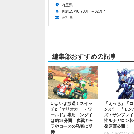
埼玉県
月給25万6,700円～32万円
正社員
編集部おすすめの記事
いよいよ放送！スイッ
「えっち」「ロ
チ2『マリオカート ワ
ンX？」『モン
ールド』専用ニンダイ
ズ：サンブレイ
は約15分間―参戦キャ
性ルナガロン装
ラやコースの発表に期
発原画公開！
待
2025.4.16 Wed 17:40