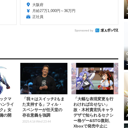
大阪府
月給27万1,000円～36万円
正社員
Sponsored by
ックマ
「我々はスイッチ2もま
「大幅な表現変更を行
ハンライ
た支持する」フィル・
わければ出せない」
ク』女
スペンサーが任天堂の
故・木村貴宏氏キャラ
備の開
存在意義を強調
デザで知られるセクシ
ー格ゲー&STG復刻、
2025.4.16 Wed 23:44
Xboxで発売中止に