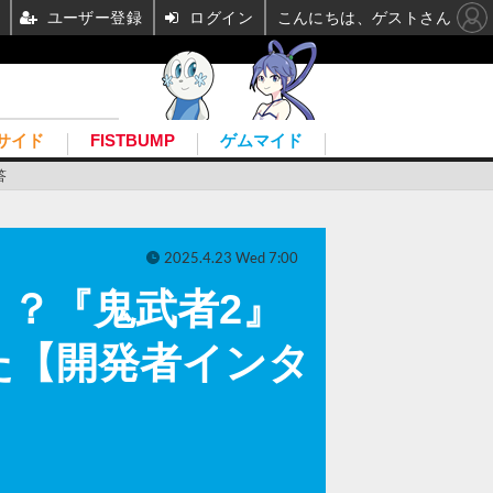
ユーザー登録
ログイン
こんにちは、ゲストさん
サイド
FISTBUMP
ゲムマイド
答
2025.4.23 Wed 7:00
？『鬼武者2』
た【開発者インタ