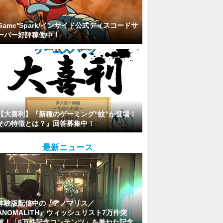
Game*Spark/インサイド公式ディスコードサ
ーバー好評稼働中！
【大喜利】『新種のゲーミング“蚊”が登場！
その特徴とは？』回答募集中！
最新ニュース
体験版配信中の『アノマリス／
ANOMALITH』ウィッシュリスト7万件突
破！「6万件記念コンテンツ」を兼ねた記念