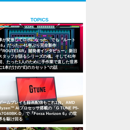
TOPICS
車が変形してロボになった、でも『ルート
16』だった―41年ぶり完全新作
『ROUTE16R』開発者インタビュー。新旧
スタッフが語るシリーズの魂。そして41年
前、たった1人のために手作業で直した世界
に1本だけの“幻のカセット”の話
ゲームプレイも録画配信もこれ1台。AMD
Ryzen™ AIプロセッサ搭載の「G TUNE P5-
A7G60BK-D」で『Forza Horizon 6』の世
界を駆け回る