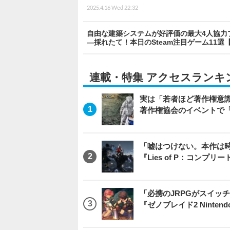
2025.4.16 Wed 22:32
自由な建築システムが好評価の最大4人協力
―採れたて！本日のSteam注目ゲーム11選【2
連載・特集 アクセスランキ
実は「若者ほど著作権意
著作権協会のイベントで
「嘘はつけない。本作は
『Lies of P：コンプリ
「必携のJRPGがスイッ
『ゼノブレイド2 Nintendo S