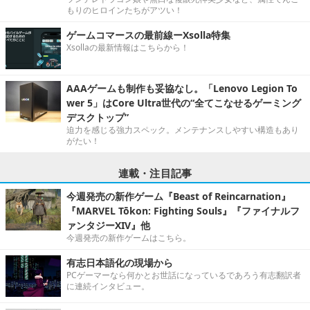
もりのヒロインたちがアツい！
ゲームコマースの最前線ーXsolla特集
Xsollaの最新情報はこちらから！
AAAゲームも制作も妥協なし。「Lenovo Legion To
wer 5」はCore Ultra世代の“全てこなせるゲーミング
デスクトップ”
迫力を感じる強力スペック。メンテナンスしやすい構造もあり
がたい！
連載・注目記事
今週発売の新作ゲーム『Beast of Reincarnation』
『MARVEL Tōkon: Fighting Souls』『ファイナルフ
ァンタジーXIV』他
今週発売の新作ゲームはこちら。
有志日本語化の現場から
PCゲーマーなら何かとお世話になっているであろう有志翻訳者
に連続インタビュー。