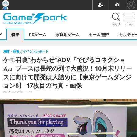
search
menu
グ
特集
PCゲーム
家庭用ゲーム
セール/無料
カルチャ
連載・特集
イベントレポート
ケモ召喚“わからせ”ADV『でびるコネクショ
ん』ブースは長蛇の列で大盛況！10月末リリー
スに向けて開発は大詰めに【東京ゲームダンジ
ョン8】 17枚目の写真・画像
2025.5.7 Wed 11:45