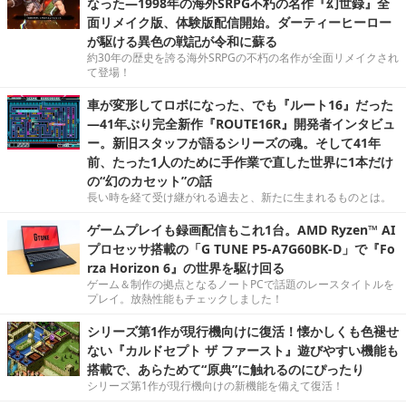
なった―1998年の海外SRPG不朽の名作『幻世録』全
面リメイク版、体験版配信開始。ダーティーヒーロー
が駆ける異色の戦記が令和に蘇る
約30年の歴史を誇る海外SRPGの不朽の名作が全面リメイクされ
て登場！
車が変形してロボになった、でも『ルート16』だった
―41年ぶり完全新作『ROUTE16R』開発者インタビュ
ー。新旧スタッフが語るシリーズの魂。そして41年
前、たった1人のために手作業で直した世界に1本だけ
の“幻のカセット”の話
長い時を経て受け継がれる過去と、新たに生まれるものとは。
ゲームプレイも録画配信もこれ1台。AMD Ryzen™ AI
プロセッサ搭載の「G TUNE P5-A7G60BK-D」で『Fo
rza Horizon 6』の世界を駆け回る
ゲーム＆制作の拠点となるノートPCで話題のレースタイトルを
プレイ。放熱性能もチェックしました！
シリーズ第1作が現行機向けに復活！懐かしくも色褪せ
ない『カルドセプト ザ ファースト』遊びやすい機能も
搭載で、あらためて“原典”に触れるのにぴったり
シリーズ第1作が現行機向けの新機能を備えて復活！