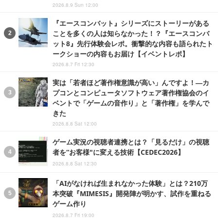
2026.8.9 Sun 12:00
『エースコンバット』シリーズにストーリーがある
ことを多くの人は知らなかった！？『エースコンバ
ット8』先行体験会レポ。衝撃的な内容も語られたト
ークショーの内容もお届け【イベントレポ】
2026.8.7 Fri 12:30
実は「若者ほど著作権意識が高い」んですよ！―カ
プコンとコンピュータソフトウェア著作権協会のイ
ベントで「ゲームの音作り」と「著作権」を学んで
きた
2026.8.8 Sat 12:00
ゲーム実況の視聴者連携とは？「見るだけ」の視聴
者を“お客様"に変える技術【CEDEC2026】
2026.8.8 Sat 12:30
「AIがなければ生まれなかった体験」とは？210万
本突破『MIMESIS』開発陣が明かす、試作を重ねる
ゲーム作り
2026.8.7 Fri 19:00