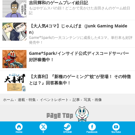
吉田輝和のゲームプレイ絵日記
もはやゲムスパの顔！どこかで見かけた吉田さんのゲーム絵日
記
【大人気4コマ】じゃんげま（Junk Gaming Maide
n）
Game*Sparkの一大コンテンツに成長した4コマ。単行本も好評
発売中！
Game*Spark/インサイド公式ディスコードサーバー
好評稼働中！
【大喜利】『新種のゲーミング“蚊”が登場！ その特徴
とは？』回答募集中！
写真・画像
ホーム
›
連載・特集
›
イベントレポート
›
記事
›
Home
X
STEAM
Facebook
YouTube