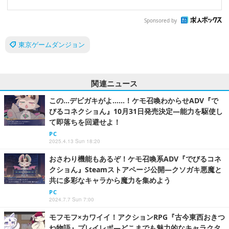
Sponsored by
東京ゲームダンジョン
関連ニュース
この…デビガキがよ……！ケモ召喚わからせADV『で
びるコネクショん』10月31日発売決定―能力を駆使し
て即落ちを回避せよ！
PC
2025.4.13 Sun 18:20
おさわり機能もあるぞ！ケモ召喚系ADV『でびるコネ
クショん』Steamストアページ公開―クソガキ悪魔と
共に多彩なキャラから魔力を集めよう
PC
2024.7.7 Sun 7:00
モフモフ×カワイイ！アクションRPG『古今東西おきつ
ね物語』プレイレポ―どこまでも魅力的なキャラクタ