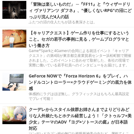
「冒険は楽しいものだ」 ─『FF11』と『ウィザードリ
ィ ヴァリアンツ ダフネ』、"優しくないRPG"の沼にど
っぷり沈んだ4人の話
ふたつの沼の住人たちが語る奥深さとは。
【キャリアクエスト】ゲーム作りを仕事にするという
こと。セガの若手の事例に見る，ゲームプログラマと
いう働き方
Game*Sparkと4Gamerの合同による就活イベント「キャリア
クエスト」の第4回が東京都立産業貿易センター浜松町館で開催
されました。このイベントに合わせて取材した、各社の現場で
実際に働いている若手社員へのインタビューをお届けします。
GeForce NOWで『Forza Horizon 6』をプレイ。ハ
ンドルコントローラー×クラウドゲーミングの底力を体
感
体感的にラグはほぼ無し。グラフィックスはもちろん最高設定
でプレイ可能！
クーデレからスタイル抜群お姉さんまでよりどりみど
りな人外娘たちとホテル経営しよう！「クトゥルフ×美
少女」テーマのADV『ヨグ=ソトースの庭』が日本語
対応
ツンデレドラゴン娘や無口な複眼死神美少女など、属性てんこ