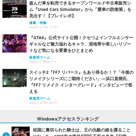
盗んだ車を転売できるオープンワールド中古車販売シ
ム『Used Cars Simulator』から「愛車の防衛策」を
見出す！【プレイレポ】
連載・特集
2025.5.6 Tue 17:00
『GTA6』公式サイト公開！クセつよインフルエンサー
ギャルなど魅力溢れるキャラ、湿地帯や美しいリゾー
トなど気になる要素をひとまとめ
家庭用ゲーム
2025.5.7 Wed 0:11
スイッチ2『FF7 リバース』もあり得るか！？「今後の
リメイクシリーズにご期待ください」―浜口直樹氏、
『FF7 リメイク インターグレード』インタビューで答
える
家庭用ゲーム
2025.5.6 Tue 22:47
Windowsアクセスランキング
祖国に裏切られた騎士は、王の仇敵の娘を護ること
になった―1998年の海外SRPG不朽の名作『幻世