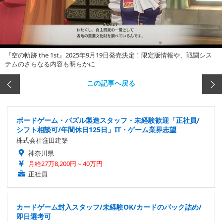
『空の軌跡 the 1st』2025年9月19日発売決定！限定版情報や、戦闘シス
テムのさらなる内容も明らかに
この記事へ戻る
ボードゲーム・パズル製造スタッフ・未経験歓迎「正社員/
シフト相談可/年間休日125日」IT・ゲーム業界志望
株式会社窪田建築
神奈川県
月給27万8,200円～40万円
正社員
カードゲーム封入スタッフ/未経験OK/カードのパック詰め/
即日選考可