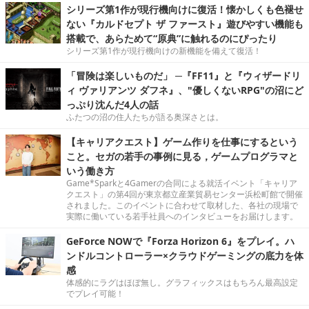
シリーズ第1作が現行機向けに復活！懐かしくも色褪せ
ない『カルドセプト ザ ファースト』遊びやすい機能も
搭載で、あらためて“原典”に触れるのにぴったり
シリーズ第1作が現行機向けの新機能を備えて復活！
「冒険は楽しいものだ」 ─『FF11』と『ウィザードリ
ィ ヴァリアンツ ダフネ』、"優しくないRPG"の沼にど
っぷり沈んだ4人の話
ふたつの沼の住人たちが語る奥深さとは。
【キャリアクエスト】ゲーム作りを仕事にするという
こと。セガの若手の事例に見る，ゲームプログラマと
いう働き方
Game*Sparkと4Gamerの合同による就活イベント「キャリア
クエスト」の第4回が東京都立産業貿易センター浜松町館で開催
されました。このイベントに合わせて取材した、各社の現場で
実際に働いている若手社員へのインタビューをお届けします。
GeForce NOWで『Forza Horizon 6』をプレイ。ハ
ンドルコントローラー×クラウドゲーミングの底力を体
感
体感的にラグはほぼ無し。グラフィックスはもちろん最高設定
でプレイ可能！