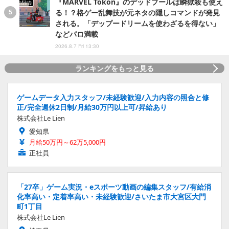
『MARVEL Tōkon』のデッドプールは瞬獄殺も使え
る！？格ゲー乱舞技が元ネタの隠しコマンドが発見
される。「デップードリームを使わざるを得ない」
などパロ満載
2026.8.7 Fri 13:30
ランキングをもっと見る
ゲームデータ入力スタッフ/未経験歓迎/入力内容の照合と修
正/完全週休2日制/月給30万円以上可/昇給あり
株式会社Le Lien
愛知県
月給50万円～62万5,000円
正社員
「27卒」ゲーム実況・eスポーツ動画の編集スタッフ/有給消
化率高い・定着率高い・未経験歓迎/さいたま市大宮区大門
町1丁目
株式会社Le Lien