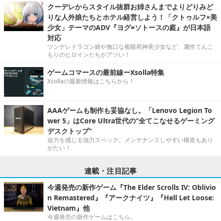
クーデレからスタイル抜群お姉さんまでよりどりみど
りな人外娘たちとホテル経営しよう！「クトゥルフ×美
少女」テーマのADV『ヨグ=ソトースの庭』が日本語
対応
ツンデレドラゴン娘や無口な複眼死神美少女など、属性てんこ
もりのヒロインたちがアツい！
ゲームコマースの最前線ーXsolla特集
Xsollaの最新情報はこちらから！
AAAゲームも制作も妥協なし。「Lenovo Legion To
wer 5」はCore Ultra世代の“全てこなせるゲーミング
デスクトップ”
迫力を感じる強力スペック。メンテナンスしやすい構造もあり
がたい！
連載・注目記事
今週発売の新作ゲーム『The Elder Scrolls IV: Oblivio
n Remastered』『アークナイツ』『Hell Let Loose:
Vietnam』他
今週発売の新作ゲームはこちら。