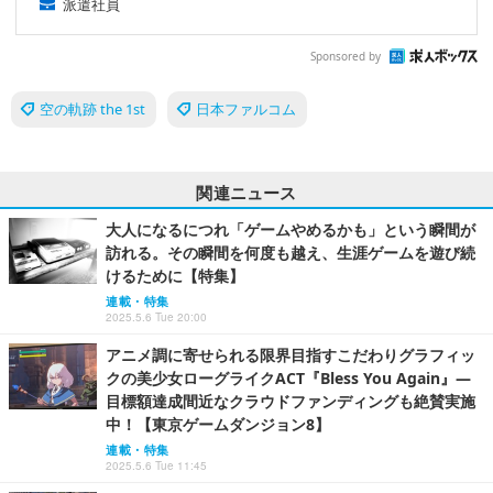
派遣社員
Sponsored by
空の軌跡 the 1st
日本ファルコム
関連ニュース
大人になるにつれ「ゲームやめるかも」という瞬間が
訪れる。その瞬間を何度も越え、生涯ゲームを遊び続
けるために【特集】
連載・特集
2025.5.6 Tue 20:00
アニメ調に寄せられる限界目指すこだわりグラフィッ
クの美少女ローグライクACT『Bless You Again』―
目標額達成間近なクラウドファンディングも絶賛実施
中！【東京ゲームダンジョン8】
連載・特集
2025.5.6 Tue 11:45