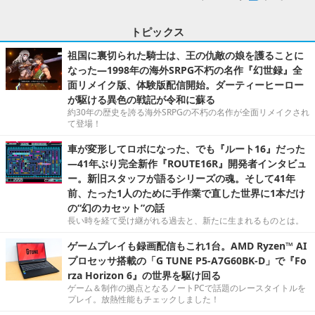
トピックス
祖国に裏切られた騎士は、王の仇敵の娘を護ることに
なった―1998年の海外SRPG不朽の名作『幻世録』全
面リメイク版、体験版配信開始。ダーティーヒーロー
が駆ける異色の戦記が令和に蘇る
約30年の歴史を誇る海外SRPGの不朽の名作が全面リメイクされ
て登場！
車が変形してロボになった、でも『ルート16』だった
―41年ぶり完全新作『ROUTE16R』開発者インタビュ
ー。新旧スタッフが語るシリーズの魂。そして41年
前、たった1人のために手作業で直した世界に1本だけ
の“幻のカセット”の話
長い時を経て受け継がれる過去と、新たに生まれるものとは。
ゲームプレイも録画配信もこれ1台。AMD Ryzen™ AI
プロセッサ搭載の「G TUNE P5-A7G60BK-D」で『Fo
rza Horizon 6』の世界を駆け回る
ゲーム＆制作の拠点となるノートPCで話題のレースタイトルを
プレイ。放熱性能もチェックしました！