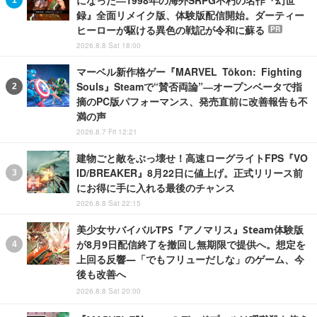
録』全面リメイク版、体験版配信開始。ダーティー
ヒーローが駆ける異色の戦記が令和に蘇る
PR
2026.8.8 Sat 18:00
マーベル新作格ゲー『MARVEL Tōkon: Fighting
Souls』Steamで“賛否両論”―オープンベータで指
摘のPC版パフォーマンス、発売直前に改善報告も不
満の声
2026.8.7 Fri 12:21
建物ごと敵をぶっ壊せ！高速ローグライトFPS『VO
ID/BREAKER』8月22日に値上げ。正式リリース前
にお得に手に入れる最後のチャンス
2026.8.8 Sat 22:15
美少女サバイバルTPS『アノマリス』Steam体験版
が8月9日配信終了を撤回し無期限で提供へ。想定を
上回る反響―「でもフリューだしな」のゲーム、今
後も改善へ
2026.8.8 Sat 20:00