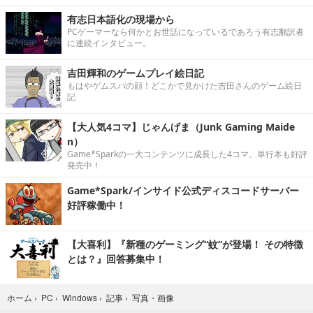
有志日本語化の現場から
PCゲーマーなら何かとお世話になっているであろう有志翻訳者
に連続インタビュー。
吉田輝和のゲームプレイ絵日記
もはやゲムスパの顔！どこかで見かけた吉田さんのゲーム絵日
記
【大人気4コマ】じゃんげま（Junk Gaming Maide
n）
Game*Sparkの一大コンテンツに成長した4コマ。単行本も好評
発売中！
Game*Spark/インサイド公式ディスコードサーバー
好評稼働中！
【大喜利】『新種のゲーミング“蚊”が登場！ その特徴
とは？』回答募集中！
写真・画像
ホーム
›
PC
›
Windows
›
記事
›