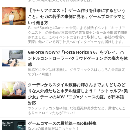
【キャリアクエスト】ゲーム作りを仕事にするという
こと。セガの若手の事例に見る，ゲームプログラマと
いう働き方
Game*Sparkと4Gamerの合同による就活イベント「キャリア
クエスト」の第4回が東京都立産業貿易センター浜松町館で開催
されました。このイベントに合わせて取材した、各社の現場で
実際に働いている若手社員へのインタビューをお届けします。
GeForce NOWで『Forza Horizon 6』をプレイ。ハ
ンドルコントローラー×クラウドゲーミングの底力を体
感
体感的にラグはほぼ無し。グラフィックスはもちろん最高設定
でプレイ可能！
クーデレからスタイル抜群お姉さんまでよりどりみど
りな人外娘たちとホテル経営しよう！「クトゥルフ×美
少女」テーマのADV『ヨグ=ソトースの庭』が日本語
対応
ツンデレドラゴン娘や無口な複眼死神美少女など、属性てんこ
もりのヒロインたちがアツい！
ゲームコマースの最前線ーXsolla特集
Xsollaの最新情報はこちらから！