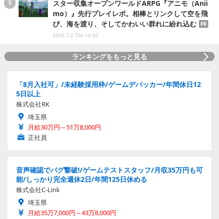
スター収集オープンワールドARPG『アニモ（Anii
mo）』先行プレイレポ。相棒とリンクして空を飛
び、海を渡り、そしてかわいい群れに紛れ込む
PR
2026.7.2 Thu 12:00
ランキングをもっと見る
「8月入社可」/未経験採用枠/ゲームデバッカー/年間休日12
5日以上
株式会社RK
埼玉県
月給30万円～51万8,000円
正社員
音声確認でバグ撃破!/ゲームテストスタッフ/月収35万円も可
能/しっかり完全週休2日/年間125日休める
株式会社C-Link
埼玉県
月給35万7,000円～43万8,000円