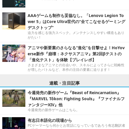
AAAゲームも制作も妥協なし。「Lenovo Legion To
wer 5」はCore Ultra世代の“全てこなせるゲーミング
デスクトップ”
迫力を感じる強力スペック。メンテナンスしやすい構造もあり
がたい！
アニマや新要素のさらなる“進化”を目撃せよ！HoYov
erse新作『崩壊：ネクサスアニマ』第2回βテストの
「進化テスト」を体験【プレイレポ】
さまざまなアニマとの出会いや、スキルによってさらに戦略性
が増したバトルなど、本作の注目の要素に迫ります！
連載・注目記事
今週発売の新作ゲーム『Beast of Reincarnation』
『MARVEL Tōkon: Fighting Souls』『ファイナルフ
ァンタジーXIV』他
今週発売の新作ゲームはこちら。
有志日本語化の現場から
PCゲーマーなら何かとお世話になっているであろう有志翻訳者