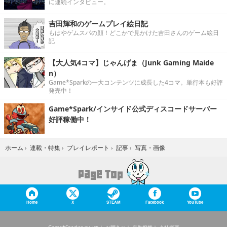
に連続インタビュー。
吉田輝和のゲームプレイ絵日記
もはやゲムスパの顔！どこかで見かけた吉田さんのゲーム絵日
記
【大人気4コマ】じゃんげま（Junk Gaming Maide
n）
Game*Sparkの一大コンテンツに成長した4コマ。単行本も好評
発売中！
Game*Spark/インサイド公式ディスコードサーバー
好評稼働中！
写真・画像
ホーム
›
連載・特集
›
プレイレポート
›
記事
›
Home
X
STEAM
Facebook
YouTube