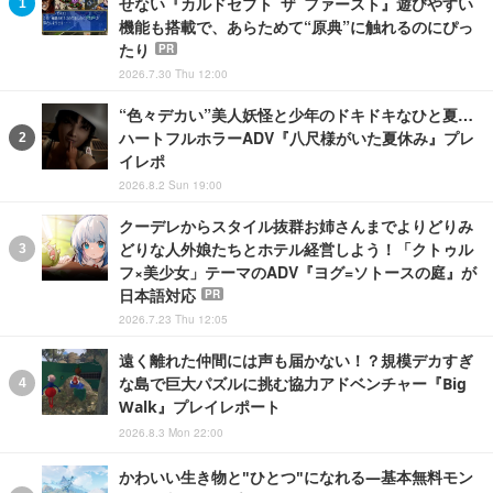
せない『カルドセプト ザ ファースト』遊びやすい
機能も搭載で、あらためて“原典”に触れるのにぴっ
たり
PR
2026.7.30 Thu 12:00
“色々デカい”美人妖怪と少年のドキドキなひと夏…
ハートフルホラーADV『八尺様がいた夏休み』プレ
イレポ
2026.8.2 Sun 19:00
クーデレからスタイル抜群お姉さんまでよりどりみ
どりな人外娘たちとホテル経営しよう！「クトゥル
フ×美少女」テーマのADV『ヨグ=ソトースの庭』が
日本語対応
PR
2026.7.23 Thu 12:05
遠く離れた仲間には声も届かない！？規模デカすぎ
な島で巨大パズルに挑む協力アドベンチャー『Big
Walk』プレイレポート
2026.8.3 Mon 22:00
かわいい生き物と"ひとつ"になれる―基本無料モン