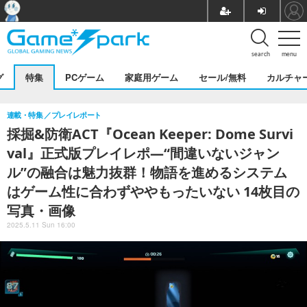
search
menu
グ
特集
PCゲーム
家庭用ゲーム
セール/無料
カルチャ
連載・特集
プレイレポート
採掘&防衛ACT『Ocean Keeper: Dome Survi
val』正式版プレイレポ―“間違いないジャン
ル”の融合は魅力抜群！物語を進めるシステム
はゲーム性に合わずややもったいない 14枚目の
写真・画像
2025.5.11 Sun 16:00