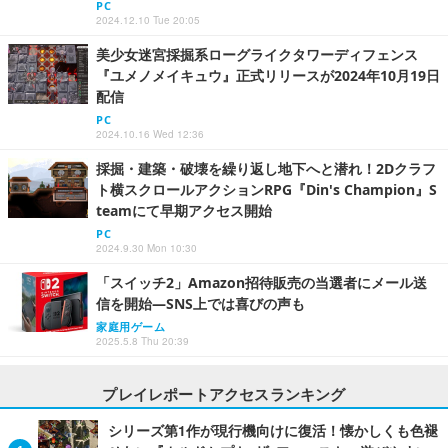
PC
2024.12.10 Tue 20:05
美少女迷宮採掘系ローグライクタワーディフェンス
『ユメノメイキュウ』正式リリースが2024年10月19日
配信
PC
2024.10.16 Wed 12:36
採掘・建築・破壊を繰り返し地下へと潜れ！2Dクラフ
ト横スクロールアクションRPG『Din's Champion』S
teamにて早期アクセス開始
PC
2024.9.30 Mon 10:30
「スイッチ2」Amazon招待販売の当選者にメール送
信を開始―SNS上では喜びの声も
家庭用ゲーム
2025.5.8 Thu 20:39
プレイレポートアクセスランキング
シリーズ第1作が現行機向けに復活！懐かしくも色褪