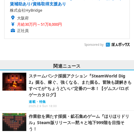
賃補助あり/資格取得支援あり
株式会社HyBridge
大阪府
月給30万円～51万8,000円
正社員
Sponsored by
関連ニュース
スチームパンク採掘アクション『SteamWorld Dig
2』掘る、稼ぐ、強くなる、また掘る。冒険も謎解きも
すべてが“ちょうどいい”定番の一本！【ゲムスパロボ
ゲーカタログ】
連載・特集
2025.2.9 Sun 18:00
作業欲を満たす採掘・鉱石集めゲーム『ほりほりドリ
ル』Steam版リリース―黙々と地下999階を目指そ
う！