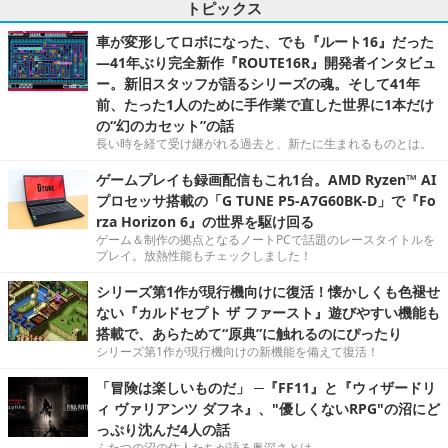
トピックス
車が変形してロボになった、でも『ルート16』だった
―41年ぶり完全新作『ROUTE16R』開発者インタビュ
ー。新旧スタッフが語るシリーズの魂。そして41年
前、たった1人のために手作業で直した世界に1本だけ
の“幻のカセット”の話
長い時を経て受け継がれる過去と、新たに生まれるものとは。
ゲームプレイも録画配信もこれ1台。AMD Ryzen™ AI
プロセッサ搭載の「G TUNE P5-A7G60BK-D」で『Fo
rza Horizon 6』の世界を駆け回る
ゲーム＆制作の拠点となるノートPCで話題のレースタイトルを
プレイ。放熱性能もチェックしました！
シリーズ第1作が現行機向けに復活！懐かしくも色褪せ
ない『カルドセプト ザ ファースト』遊びやすい機能も
搭載で、あらためて“原典”に触れるのにぴったり
シリーズ第1作が現行機向けの新機能を備えて復活！
「冒険は楽しいものだ」 ─『FF11』と『ウィザードリ
ィ ヴァリアンツ ダフネ』、"優しくないRPG"の沼にど
っぷり沈んだ4人の話
ふたつの沼の住人たちが語る奥深さとは。