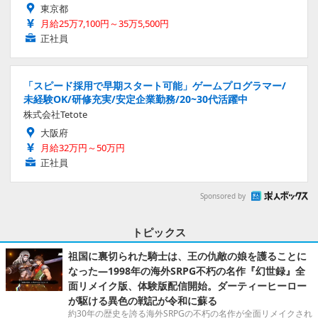
東京都
月給25万7,100円～35万5,500円
正社員
「スピード採用で早期スタート可能」ゲームプログラマー/
未経験OK/研修充実/安定企業勤務/20~30代活躍中
株式会社Tetote
大阪府
月給32万円～50万円
正社員
Sponsored by
トピックス
祖国に裏切られた騎士は、王の仇敵の娘を護ることに
なった―1998年の海外SRPG不朽の名作『幻世録』全
面リメイク版、体験版配信開始。ダーティーヒーロー
が駆ける異色の戦記が令和に蘇る
約30年の歴史を誇る海外SRPGの不朽の名作が全面リメイクされ