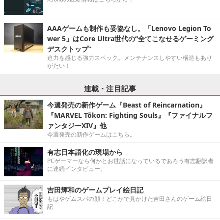
AAAゲームも制作も妥協なし。「Lenovo Legion To
wer 5」はCore Ultra世代の“全てこなせるゲーミング
デスクトップ”
迫力を感じる強力スペック。メンテナンスしやすい構造もあり
がたい！
連載・注目記事
今週発売の新作ゲーム『Beast of Reincarnation』
『MARVEL Tōkon: Fighting Souls』『ファイナルフ
ァンタジーXIV』他
今週発売の新作ゲームはこちら。
有志日本語化の現場から
PCゲーマーなら何かとお世話になっているであろう有志翻訳者
に連続インタビュー。
吉田輝和のゲームプレイ絵日記
もはやゲムスパの顔！どこかで見かけた吉田さんのゲーム絵日
記