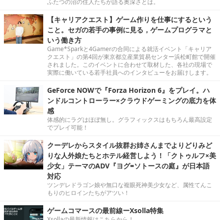
ふたつの沼の住人たちが語る奥深さとは。
【キャリアクエスト】ゲーム作りを仕事にするという
こと。セガの若手の事例に見る，ゲームプログラマと
いう働き方
Game*Sparkと4Gamerの合同による就活イベント「キャリア
クエスト」の第4回が東京都立産業貿易センター浜松町館で開催
されました。このイベントに合わせて取材した、各社の現場で
実際に働いている若手社員へのインタビューをお届けします。
GeForce NOWで『Forza Horizon 6』をプレイ。ハ
ンドルコントローラー×クラウドゲーミングの底力を体
感
体感的にラグはほぼ無し。グラフィックスはもちろん最高設定
でプレイ可能！
クーデレからスタイル抜群お姉さんまでよりどりみど
りな人外娘たちとホテル経営しよう！「クトゥルフ×美
少女」テーマのADV『ヨグ=ソトースの庭』が日本語
対応
ツンデレドラゴン娘や無口な複眼死神美少女など、属性てんこ
もりのヒロインたちがアツい！
ゲームコマースの最前線ーXsolla特集
Xsollaの最新情報はこちらから！