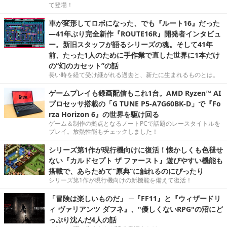
て登場！
車が変形してロボになった、でも『ルート16』だった
―41年ぶり完全新作『ROUTE16R』開発者インタビュ
ー。新旧スタッフが語るシリーズの魂。そして41年
前、たった1人のために手作業で直した世界に1本だけ
の“幻のカセット”の話
長い時を経て受け継がれる過去と、新たに生まれるものとは。
ゲームプレイも録画配信もこれ1台。AMD Ryzen™ AI
プロセッサ搭載の「G TUNE P5-A7G60BK-D」で『Fo
rza Horizon 6』の世界を駆け回る
ゲーム＆制作の拠点となるノートPCで話題のレースタイトルを
プレイ。放熱性能もチェックしました！
シリーズ第1作が現行機向けに復活！懐かしくも色褪せ
ない『カルドセプト ザ ファースト』遊びやすい機能も
搭載で、あらためて“原典”に触れるのにぴったり
シリーズ第1作が現行機向けの新機能を備えて復活！
「冒険は楽しいものだ」 ─『FF11』と『ウィザードリ
ィ ヴァリアンツ ダフネ』、"優しくないRPG"の沼にど
っぷり沈んだ4人の話