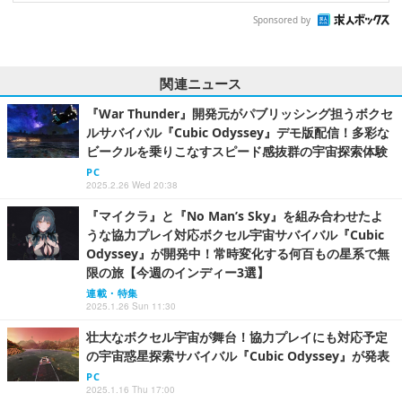
Sponsored by
関連ニュース
『War Thunder』開発元がパブリッシング担うボクセ
ルサバイバル『Cubic Odyssey』デモ版配信！多彩な
ビークルを乗りこなすスピード感抜群の宇宙探索体験
PC
2025.2.26 Wed 20:38
『マイクラ』と『No Man’s Sky』を組み合わせたよ
うな協力プレイ対応ボクセル宇宙サバイバル『Cubic
Odyssey』が開発中！常時変化する何百もの星系で無
限の旅【今週のインディー3選】
連載・特集
2025.1.26 Sun 11:30
壮大なボクセル宇宙が舞台！協力プレイにも対応予定
の宇宙惑星探索サバイバル『Cubic Odyssey』が発表
PC
2025.1.16 Thu 17:00