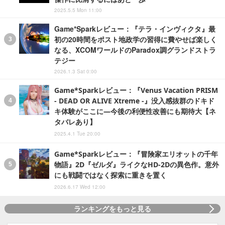
2025.5.5 Mon 11:00
Game*Sparkレビュー：『テラ・インヴィクタ』最
初の20時間をポスト地政学の習得に費やせば楽しく
なる、XCOMワールドのParadox調グランドストラ
テジー
2026.1.3 Sat 0:00
Game*Sparkレビュー：『Venus Vacation PRISM
- DEAD OR ALIVE Xtreme -』没入感抜群のドキド
キ体験がここに―今後の利便性改善にも期待大【ネ
タバレあり】
2025.4.1 Tue 20:00
Game*Sparkレビュー：『冒険家エリオットの千年
物語』2D『ゼルダ』ライクなHD-2Dの異色作。意外
にも戦闘ではなく探索に重きを置く
2026.6.17 Wed 12:00
ランキングをもっと見る