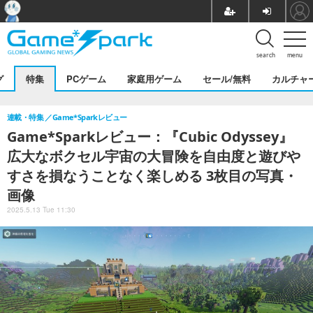
search
menu
グ
特集
PCゲーム
家庭用ゲーム
セール/無料
カルチャ
連載・特集
Game*Sparkレビュー
Game*Sparkレビュー：『Cubic Odyssey』
広大なボクセル宇宙の大冒険を自由度と遊びや
すさを損なうことなく楽しめる 3枚目の写真・
画像
2025.5.13 Tue 11:30