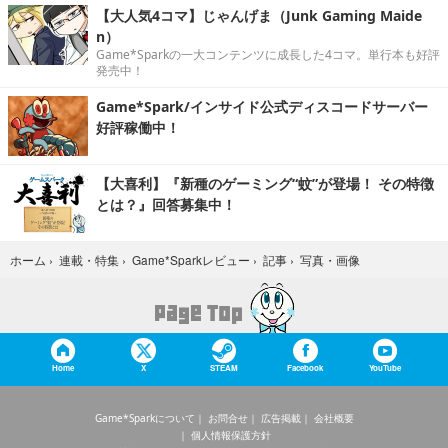
【大人気4コマ】じゃんげま（Junk Gaming Maide
n）
Game*Sparkの一大コンテンツに成長した4コマ。単行本も好評
発売中！
Game*Spark/インサイド公式ディスコードサーバー
好評稼働中！
【大喜利】『新種のゲーミング“蚊”が登場！ その特徴
とは？』回答募集中！
写真・画像
ホーム
›
連載・特集
›
Game*Sparkレビュー
›
記事
›
Home
X
STEAM
Facebook
YouTube
Game*Sparkについて
お問合せ
広告掲載
会社概要
個人情報保護方針