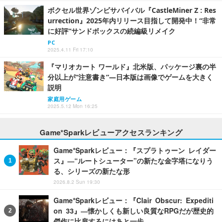
ボクセル世界ゾンビサバイバル『CastleMiner Z : Res
urrection』2025年内リリース目指して開発中！“非常
に好評”サンドボックスの続編級リメイク
PC
2025.4.11 Fri 17:10
『マリオカート ワールド』北米版、パッケージ裏の半
分以上が“注意書き”―日本版は画像でゲームを大きく
説明
家庭用ゲーム
2025.5.12 Mon 16:25
Game*Sparkレビューアクセスランキング
Game*Sparkレビュー：『スプラトゥーン レイダー
ス』―“ルートシューター”の新たな金字塔になりう
る、シリーズの新たな形
2026.8.2 Sun 19:30
Game*Sparkレビュー：『Clair Obscur: Expediti
on 33』―懐かしくも新しい良質なRPGだが歴史的
傑作に比肩するにはあと一歩