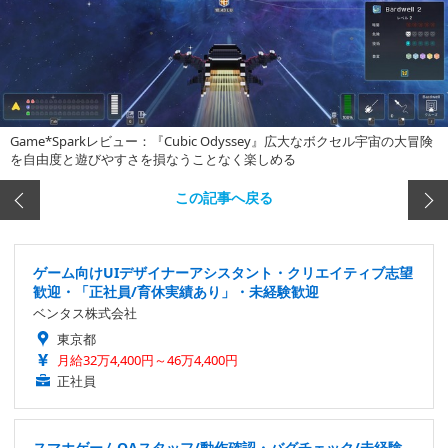
Game*Sparkレビュー：『Cubic Odyssey』広大なボクセル宇宙の大冒険
を自由度と遊びやすさを損なうことなく楽しめる
この記事へ戻る
ゲーム向けUIデザイナーアシスタント・クリエイティブ志望
歓迎・「正社員/育休実績あり」・未経験歓迎
ベンタス株式会社
東京都
月給32万4,400円～46万4,400円
正社員
スマホゲームQAスタッフ/動作確認・バグチェック/未経験