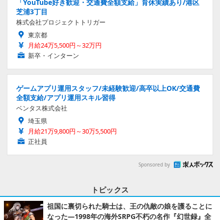
「YouTube好き歓迎・交通費全額支給」育休実績あり/港区
芝浦3丁目
株式会社プロジェクトトリガー
東京都
月給24万5,500円～32万円
新卒・インターン
ゲームアプリ運用スタッフ/未経験歓迎/高卒以上OK/交通費
全額支給/アプリ運用スキル習得
ベンタス株式会社
埼玉県
月給21万9,800円～30万5,500円
正社員
Sponsored by
トピックス
祖国に裏切られた騎士は、王の仇敵の娘を護ることに
なった―1998年の海外SRPG不朽の名作『幻世録』全