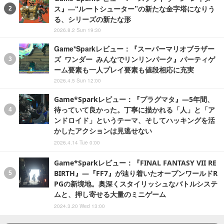
ス』―“ルートシューター”の新たな金字塔になりう
る、シリーズの新たな形
2026.8.2 Sun 19:30
Game*Sparkレビュー：『スーパーマリオブラザー
ズ ワンダー みんなでリンリンパーク』パーティゲ
ーム要素も一人プレイ要素も値段相応に充実
2026.4.5 Sun 12:00
Game*Sparkレビュー：『プラグマタ』―5年間、
待っていて良かった。丁寧に描かれる「人」と「ア
ンドロイド」というテーマ、そしてハッキングを活
かしたアクションは見逃せない
2026.4.14 Tue 0:00
Game*Sparkレビュー：『FINAL FANTASY VII RE
BIRTH』―『FF7』が辿り着いたオープンワールドR
PGの新境地。奥深くスタイリッシュなバトルシステ
ムと、押し寄せる大量のミニゲーム
2024.3.20 Wed 13:00