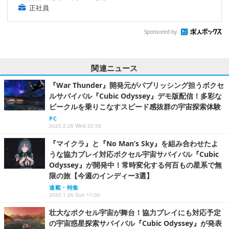
正社員
Sponsored by
関連ニュース
『War Thunder』開発元がパブリッシング担うボクセ
ルサバイバル『Cubic Odyssey』デモ版配信！多彩な
ビークルを乗りこなすスピード感抜群の宇宙探索体験
PC
2025.2.26 Wed 20:38
『マイクラ』と『No Man’s Sky』を組み合わせたよ
うな協力プレイ対応ボクセル宇宙サバイバル『Cubic
Odyssey』が開発中！常時変化する何百もの星系で無
限の旅【今週のインディー3選】
連載・特集
2025.1.26 Sun 11:30
壮大なボクセル宇宙が舞台！協力プレイにも対応予定
の宇宙惑星探索サバイバル『Cubic Odyssey』が発表