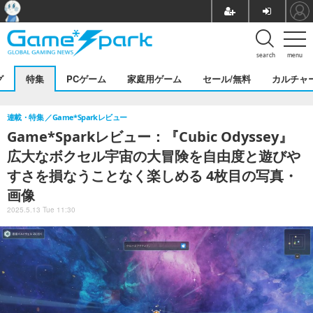
search
menu
グ
特集
PCゲーム
家庭用ゲーム
セール/無料
カルチャ
連載・特集
Game*Sparkレビュー
Game*Sparkレビュー：『Cubic Odyssey』
広大なボクセル宇宙の大冒険を自由度と遊びや
すさを損なうことなく楽しめる 4枚目の写真・
画像
2025.5.13 Tue 11:30