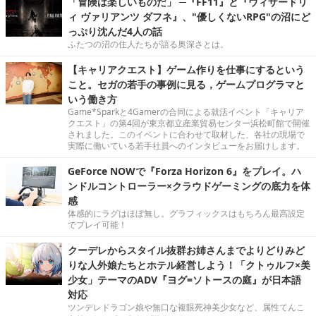
「冒険は楽しいものだ」 ─『FF11』と『ウィザードリ
ィ ヴァリアンツ ダフネ』、"優しくないRPG"の沼にど
っぷり沈んだ4人の話
ふたつの沼の住人たちが語る奥深さとは。
【キャリアクエスト】ゲーム作りを仕事にするという
こと。セガの若手の事例に見る，ゲームプログラマと
いう働き方
Game*Sparkと4Gamerの合同による就活イベント「キャリア
クエスト」の第4回が東京都立産業貿易センター浜松町館で開催
されました。このイベントに合わせて取材した、各社の現場で
実際に働いている若手社員へのインタビューをお届けします。
GeForce NOWで『Forza Horizon 6』をプレイ。ハ
ンドルコントローラー×クラウドゲーミングの底力を体
感
体感的にラグはほぼ無し。グラフィックスはもちろん最高設定
でプレイ可能！
クーデレからスタイル抜群お姉さんまでよりどりみど
りな人外娘たちとホテル経営しよう！「クトゥルフ×美
少女」テーマのADV『ヨグ=ソトースの庭』が日本語
対応
ツンデレドラゴン娘や無口な複眼死神美少女など、属性てんこ