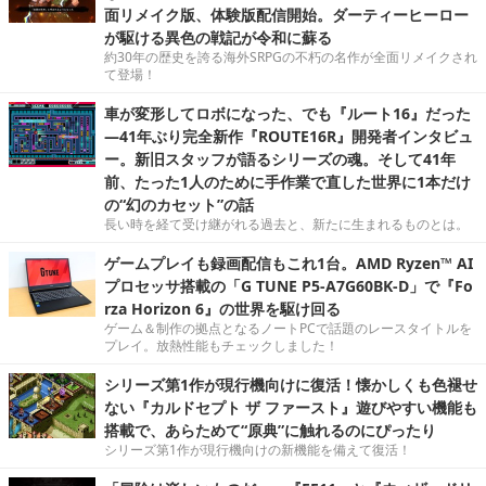
面リメイク版、体験版配信開始。ダーティーヒーロー
が駆ける異色の戦記が令和に蘇る
約30年の歴史を誇る海外SRPGの不朽の名作が全面リメイクされ
て登場！
車が変形してロボになった、でも『ルート16』だった
―41年ぶり完全新作『ROUTE16R』開発者インタビュ
ー。新旧スタッフが語るシリーズの魂。そして41年
前、たった1人のために手作業で直した世界に1本だけ
の“幻のカセット”の話
長い時を経て受け継がれる過去と、新たに生まれるものとは。
ゲームプレイも録画配信もこれ1台。AMD Ryzen™ AI
プロセッサ搭載の「G TUNE P5-A7G60BK-D」で『Fo
rza Horizon 6』の世界を駆け回る
ゲーム＆制作の拠点となるノートPCで話題のレースタイトルを
プレイ。放熱性能もチェックしました！
シリーズ第1作が現行機向けに復活！懐かしくも色褪せ
ない『カルドセプト ザ ファースト』遊びやすい機能も
搭載で、あらためて“原典”に触れるのにぴったり
シリーズ第1作が現行機向けの新機能を備えて復活！