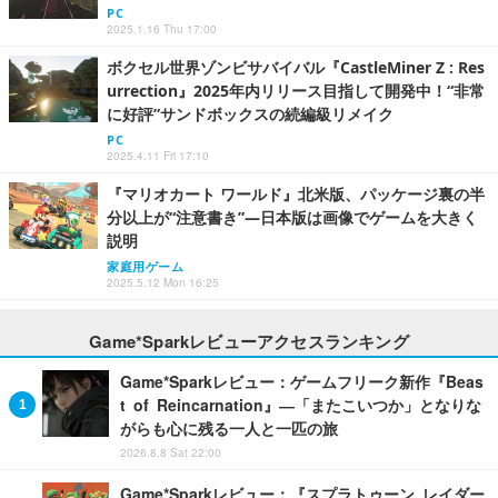
PC
2025.1.16 Thu 17:00
ボクセル世界ゾンビサバイバル『CastleMiner Z : Res
urrection』2025年内リリース目指して開発中！“非常
に好評”サンドボックスの続編級リメイク
PC
2025.4.11 Fri 17:10
『マリオカート ワールド』北米版、パッケージ裏の半
分以上が“注意書き”―日本版は画像でゲームを大きく
説明
家庭用ゲーム
2025.5.12 Mon 16:25
Game*Sparkレビューアクセスランキング
Game*Sparkレビュー：ゲームフリーク新作『Beas
t of Reincarnation』―「またこいつか」となりな
がらも心に残る一人と一匹の旅
2026.8.8 Sat 22:00
Game*Sparkレビュー：『スプラトゥーン レイダー