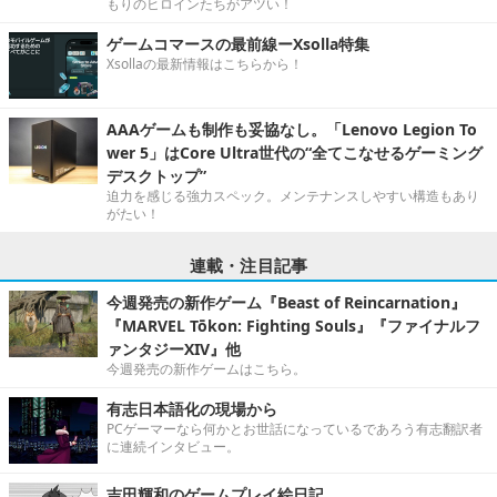
もりのヒロインたちがアツい！
ゲームコマースの最前線ーXsolla特集
Xsollaの最新情報はこちらから！
AAAゲームも制作も妥協なし。「Lenovo Legion To
wer 5」はCore Ultra世代の“全てこなせるゲーミング
デスクトップ”
迫力を感じる強力スペック。メンテナンスしやすい構造もあり
がたい！
連載・注目記事
今週発売の新作ゲーム『Beast of Reincarnation』
『MARVEL Tōkon: Fighting Souls』『ファイナルフ
ァンタジーXIV』他
今週発売の新作ゲームはこちら。
有志日本語化の現場から
PCゲーマーなら何かとお世話になっているであろう有志翻訳者
に連続インタビュー。
吉田輝和のゲームプレイ絵日記