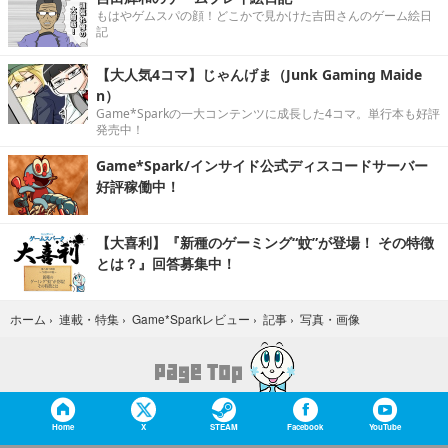
もはやゲムスパの顔！どこかで見かけた吉田さんのゲーム絵日
記
【大人気4コマ】じゃんげま（Junk Gaming Maide
n）
Game*Sparkの一大コンテンツに成長した4コマ。単行本も好評
発売中！
Game*Spark/インサイド公式ディスコードサーバー
好評稼働中！
【大喜利】『新種のゲーミング“蚊”が登場！ その特徴
とは？』回答募集中！
写真・画像
ホーム
›
連載・特集
›
Game*Sparkレビュー
›
記事
›
Home
X
STEAM
Facebook
YouTube