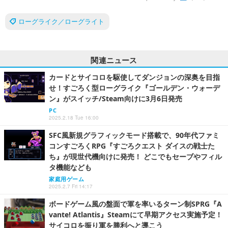
ローグライク／ローグライト
関連ニュース
カードとサイコロを駆使してダンジョンの深奥を目指
せ！すごろく型ローグライク『ゴールデン・ウォーデ
ン』がスイッチ/Steam向けに3月6日発売
PC
2025.2.18 Tue 16:00
SFC風新規グラフィックモード搭載で、90年代ファミ
コンすごろくRPG『すごろクエスト ダイスの戦士た
ち』が現世代機向けに発売！ どこでもセーブやフィル
タ機能なども
家庭用ゲーム
2025.2.7 Fri 14:17
ボードゲーム風の盤面で軍を率いるターン制SPRG『A
vante! Atlantis』Steamにて早期アクセス実施予定！
サイコロを振り軍を勝利へと導こう