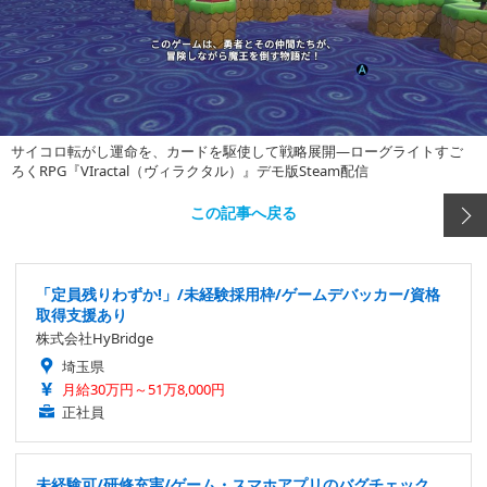
サイコロ転がし運命を、カードを駆使して戦略展開―ローグライトすご
ろくRPG『VIractal（ヴィラクタル）』デモ版Steam配信
この記事へ戻る
「定員残りわずか!」/未経験採用枠/ゲームデバッカー/資格
取得支援あり
株式会社HyBridge
埼玉県
月給30万円～51万8,000円
正社員
未経験可/研修充実/ゲーム・スマホアプリのバグチェック