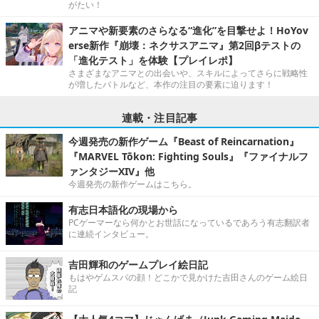
がたい！
アニマや新要素のさらなる“進化”を目撃せよ！HoYov
erse新作『崩壊：ネクサスアニマ』第2回βテストの
「進化テスト」を体験【プレイレポ】
さまざまなアニマとの出会いや、スキルによってさらに戦略性
が増したバトルなど、本作の注目の要素に迫ります！
連載・注目記事
今週発売の新作ゲーム『Beast of Reincarnation』
『MARVEL Tōkon: Fighting Souls』『ファイナルフ
ァンタジーXIV』他
今週発売の新作ゲームはこちら。
有志日本語化の現場から
PCゲーマーなら何かとお世話になっているであろう有志翻訳者
に連続インタビュー。
吉田輝和のゲームプレイ絵日記
もはやゲムスパの顔！どこかで見かけた吉田さんのゲーム絵日
記