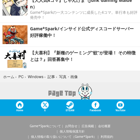
【大人気4コマ】じゃんげま（Junk Gaming Maide
n）
Game*Sparkの一大コンテンツに成長した4コマ。単行本も好評
発売中！
Game*Spark/インサイド公式ディスコードサーバー
好評稼働中！
【大喜利】『新種のゲーミング“蚊”が登場！ その特徴
とは？』回答募集中！
写真・画像
ホーム
›
PC
›
Windows
›
記事
›
Home
X
STEAM
Facebook
YouTube
Game*Sparkについて
お問合せ
広告掲載
会社概要
個人情報保護方針
個人情報の取り扱いについて（Game*Spark）
利用規約