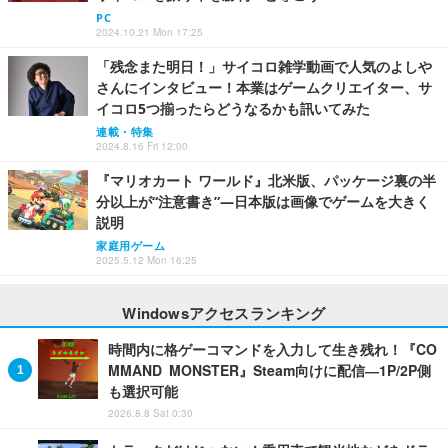
PC
2024.10.21 Mon 17:25
「残念また明日！」サイコロ雑学動画で人気のよしや
さんにインタビュー！本業はゲームクリエイター、サ
イコロ5つ揃ったらどうなるかも訊いてみた
連載・特集
2024.8.16 Fri 12:00
『マリオカート ワールド』北米版、パッケージ裏の半
分以上が“注意書き”―日本版は画像でゲームを大きく
説明
家庭用ゲーム
2025.5.12 Mon 16:25
Windowsアクセスランキング
時間内に格ゲーコマンドを入力して生き残れ！『CO
MMAND MONSTER』Steam向けに配信―1P/2P側
も選択可能
2026.8.8 Sat 0:30