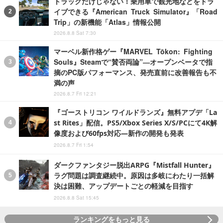
トラックだけじゃない！乗用車で観光地などをドラ
イブできる『American Truck Simulator』「Road
Trip」の新機能「Atlas」情報公開
2026.8.8 Sat 7:30
マーベル新作格ゲー『MARVEL Tōkon: Fighting
Souls』Steamで“賛否両論”―オープンベータで指
摘のPC版パフォーマンス、発売直前に改善報告も不
満の声
2026.8.7 Fri 12:21
『ゴーストリコン ワイルドランズ』無料アプデ「La
st Rites」配信。PS5/Xbox Series X/S/PCにて4K解
像度および60fps対応―新作の開発も発表
2026.8.7 Fri 1:54
ダークファンタジー脱出ARPG『Mistfall Hunter』
ラグ問題は調査継続中。原因は多岐にわたり一括解
決は困難、アップデートごとの軽減を目指す
2026.8.8 Sat 15:45
ランキングをもっと見る