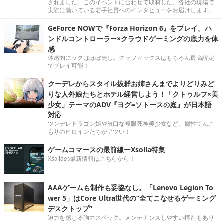
されました。このイベントに合わせて取材した、各社の現場で
実際に働いている若手社員へのインタビューをお届けします。
GeForce NOWで『Forza Horizon 6』をプレイ。ハ
ンドルコントローラー×クラウドゲーミングの底力を体
感
体感的にラグはほぼ無し。グラフィックスはもちろん最高設定
でプレイ可能！
クーデレからスタイル抜群お姉さんまでよりどりみど
りな人外娘たちとホテル経営しよう！「クトゥルフ×美
少女」テーマのADV『ヨグ=ソトースの庭』が日本語
対応
ツンデレドラゴン娘や無口な複眼死神美少女など、属性てんこ
もりのヒロインたちがアツい！
ゲームコマースの最前線ーXsolla特集
Xsollaの最新情報はこちらから！
AAAゲームも制作も妥協なし。「Lenovo Legion To
wer 5」はCore Ultra世代の“全てこなせるゲーミング
デスクトップ”
迫力を感じる強力スペック。メンテナンスしやすい構造もあり