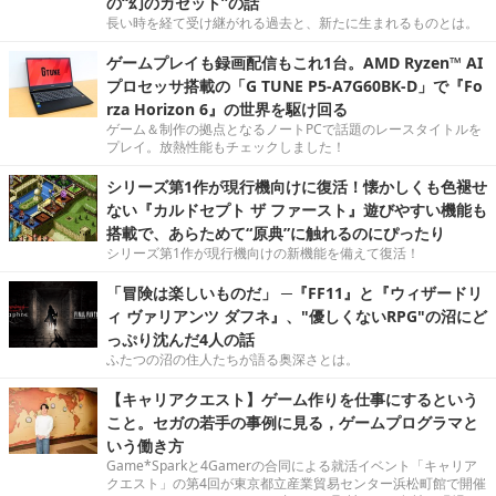
の“幻のカセット”の話
長い時を経て受け継がれる過去と、新たに生まれるものとは。
ゲームプレイも録画配信もこれ1台。AMD Ryzen™ AI
プロセッサ搭載の「G TUNE P5-A7G60BK-D」で『Fo
rza Horizon 6』の世界を駆け回る
ゲーム＆制作の拠点となるノートPCで話題のレースタイトルを
プレイ。放熱性能もチェックしました！
シリーズ第1作が現行機向けに復活！懐かしくも色褪せ
ない『カルドセプト ザ ファースト』遊びやすい機能も
搭載で、あらためて“原典”に触れるのにぴったり
シリーズ第1作が現行機向けの新機能を備えて復活！
「冒険は楽しいものだ」 ─『FF11』と『ウィザードリ
ィ ヴァリアンツ ダフネ』、"優しくないRPG"の沼にど
っぷり沈んだ4人の話
ふたつの沼の住人たちが語る奥深さとは。
【キャリアクエスト】ゲーム作りを仕事にするという
こと。セガの若手の事例に見る，ゲームプログラマと
いう働き方
Game*Sparkと4Gamerの合同による就活イベント「キャリア
クエスト」の第4回が東京都立産業貿易センター浜松町館で開催