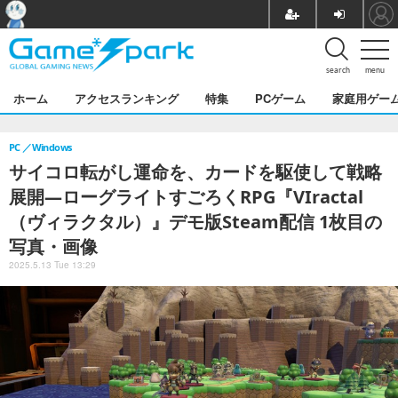
search
menu
ホーム
アクセスランキング
特集
PCゲーム
家庭用ゲー
PC
Windows
サイコロ転がし運命を、カードを駆使して戦略
展開―ローグライトすごろくRPG『VIractal
（ヴィラクタル）』デモ版Steam配信 1枚目の
写真・画像
2025.5.13 Tue 13:29