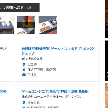
この記事へ戻る
4/6
ムデバ
未経験可/研修充実/ゲーム・スマホアプリのバグ
チェック
infront株式会社
大阪府
月給27万円～50万円
正社員
ム開発
ゲームエンジニア/横浜市/神奈川県/新高島駅
株式会社コーエーテクモホールディングス
神奈川県
年収480万円～860万円