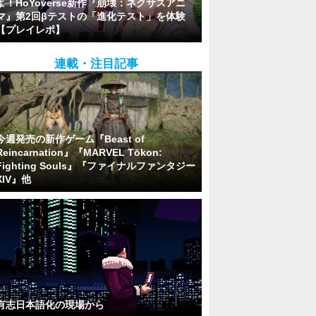
よ！HoYoverse新作『崩壊：ネクサスアニ
マ』第2回βテストの「進化テスト」を体験
【プレイレポ】
連載・注目記事
今週発売の新作ゲーム『Beast of
Reincarnation』『MARVEL Tōkon:
Fighting Souls』『ファイナルファンタジー
XIV』他
有志日本語化の現場から