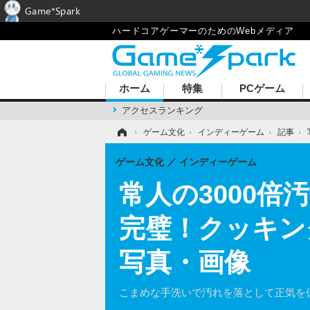
Game*Spark
ハードコアゲーマーのためのWebメディア
ホーム
特集
PCゲーム
アクセスランキング
ホーム
›
ゲーム文化
›
インディーゲーム
›
記事
›
ゲーム文化
インディーゲーム
常人の3000
完璧！クッキング
写真・画像
こまめな手洗いで汚れを落として正気を