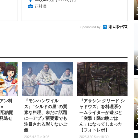
正社員
Sponsored by
アン料
『モンハンワイル
『アサシン クリード シ
en
ズ』“シルドの里”の質
ャドウズ』を料理系ゲ
!』配信開
素な料理、未だに話題
ームライターが遊ぶと
見逃せ
に―アプデ新要素でも
「突撃！隣の晩ごは
注目される彩りないご
ん」になってしまった
飯
【フォトレポ】
2025.4.8 Tue 0:03
2025.3.30 Sun 18:30