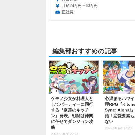
月給28万円～60万円
正社員
編集部おすすめの記事
ケモノ少女が料理人と
心温まるハワイ
してパーティーに同行
理RPG『Kitch
する『奈落のキッチ
Sync: Aloha
ン』発表。戦闘は仲間
始！恋愛要素も
に任せてダンジョン攻
ない
略
2025.4.8 Tue 17:20
2025.4.18 Fri 22:23