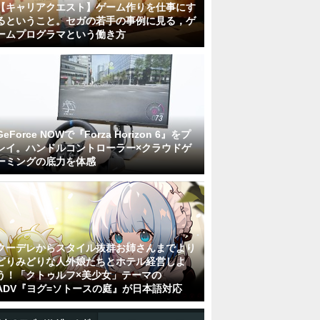
【キャリアクエスト】ゲーム作りを仕事にす
るということ。セガの若手の事例に見る，ゲ
ームプログラマという働き方
GeForce NOWで『Forza Horizon 6』をプ
レイ。ハンドルコントローラー×クラウドゲ
ーミングの底力を体感
クーデレからスタイル抜群お姉さんまでより
どりみどりな人外娘たちとホテル経営しよ
う！「クトゥルフ×美少女」テーマの
ADV『ヨグ=ソトースの庭』が日本語対応