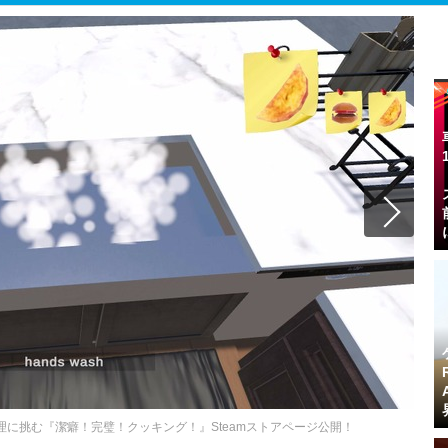
理に挑む『潔癖！完璧！クッキング！』Steamストアページ公開！