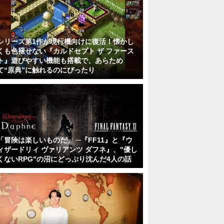
シリーズ第1作が現行機向けに復活！懐かし
くも色褪せない『カルドセプト ザ ファース
ト』遊びやすい機能も搭載で、あらため
て“原典”に触れるのにぴったり
「冒険は楽しいものだ」 ─『FF11』と『ウ
ィザードリィ ヴァリアンツ ダフネ』、"優し
くないRPG"の沼にどっぷり沈んだ4人の話