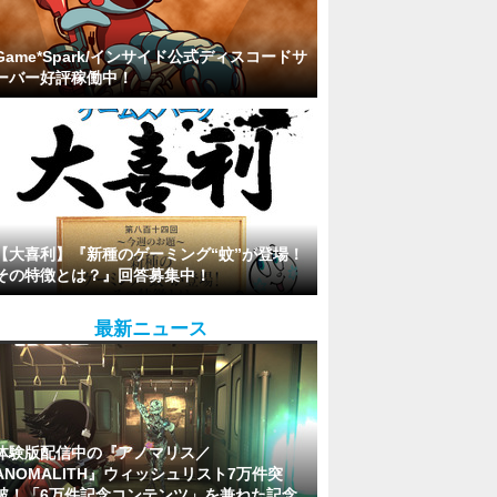
Game*Spark/インサイド公式ディスコードサ
ーバー好評稼働中！
【大喜利】『新種のゲーミング“蚊”が登場！
その特徴とは？』回答募集中！
最新ニュース
体験版配信中の『アノマリス／
ANOMALITH』ウィッシュリスト7万件突
破！「6万件記念コンテンツ」を兼ねた記念