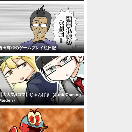
吉田輝和のゲームプレイ絵日記
【大人気4コマ】じゃんげま（Junk Gaming
Maiden）