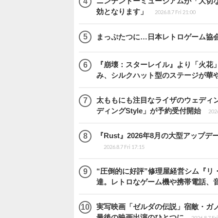
ニンテンドーミュージアムが「大切
効となります」
2026.8.7 Fri 21:00
まっぷたつに…日本レトロゲーム協
『崩壊：スターレイル』より「火花」
み、シルクハット型のステージが華
太ももにも注目なライザのウェディ
ディングStyle」が予約受付開始
2026
『Rust』2026年8月の大型アップデ
2026.8.7 Fri 17:15
“圧倒的に好評”修理屋経営シム『リ
達。レトロなゲーム機や携帯電話、
実写映画「ゼルダの伝説」宿敵・ガ
最後の映画出演のひとつに
2026.8.7 Fr