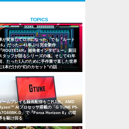
TOPICS
車が変形してロボになった、でも『ルート
16』だった―41年ぶり完全新作
『ROUTE16R』開発者インタビュー。新旧
スタッフが語るシリーズの魂。そして41年
前、たった1人のために手作業で直した世界
に1本だけの“幻のカセット”の話
ゲームプレイも録画配信もこれ1台。AMD
Ryzen™ AIプロセッサ搭載の「G TUNE P5-
A7G60BK-D」で『Forza Horizon 6』の世
界を駆け回る