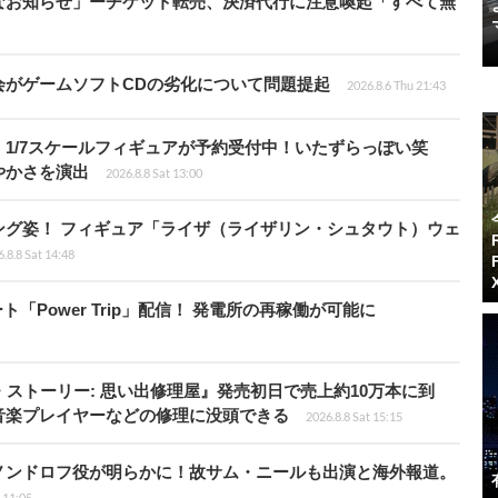
なお知らせ」ーチケット転売、決済代行に注意喚起「すべて無
会がゲームソフトCDの劣化について問題提起
2026.8.6 Thu 21:43
1/7スケールフィギュアが予約受付中！いたずらっぽい笑
やかさを演出
2026.8.8 Sat 13:00
ング姿！ フィギュア「ライザ（ライザリン・シュタウト）ウェ
.8.8 Sat 14:48
ート「Power Trip」配信！ 発電所の再稼働が可能に
・ストーリー: 思い出修理屋』発売初日で売上約10万本に到
音楽プレイヤーなどの修理に没頭できる
2026.8.8 Sat 15:15
ノンドロフ役が明らかに！故サム・ニールも出演と海外報道。
i 11:05