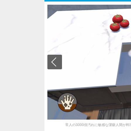
常人の3000倍汚れに敏感な潔癖人間が料