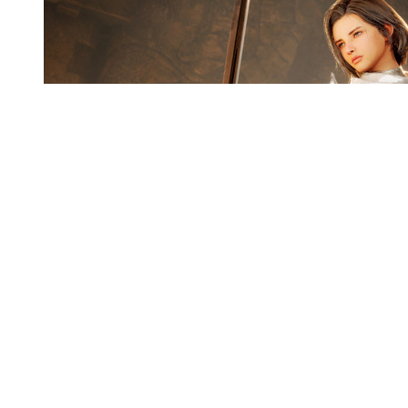
『マビノギ英雄伝』世界観のARPG『Vindictus:
Defying Fate』新機能追加のアルファテスト6月9
日より実施決定！新キャラクターもお披露目
前の画像