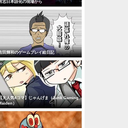
有志日本語化の現場から
吉田輝和のゲームプレイ絵日記
【大人気4コマ】じゃんげま（Junk Gaming
Maiden）