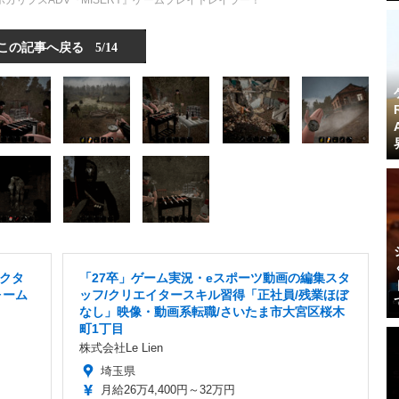
ポストアポカリプスADV『MISERY』ゲームプレイトレイラー！
この記事へ戻る
5/14
クタ
「27卒」ゲーム実況・eスポーツ動画の編集スタ
ォーム
ッフ/クリエイタースキル習得「正社員/残業ほぼ
なし」映像・動画系転職/さいたま市大宮区桜木
町1丁目
株式会社Le Lien
埼玉県
月給26万4,400円～32万円