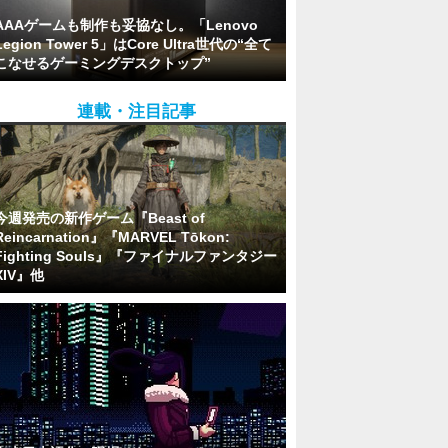
AAAゲームも制作も妥協なし。「Lenovo
Legion Tower 5」はCore Ultra世代の“全て
こなせるゲーミングデスクトップ”
連載・注目記事
今週発売の新作ゲーム『Beast of
Reincarnation』『MARVEL Tōkon:
Fighting Souls』『ファイナルファンタジー
XIV』他