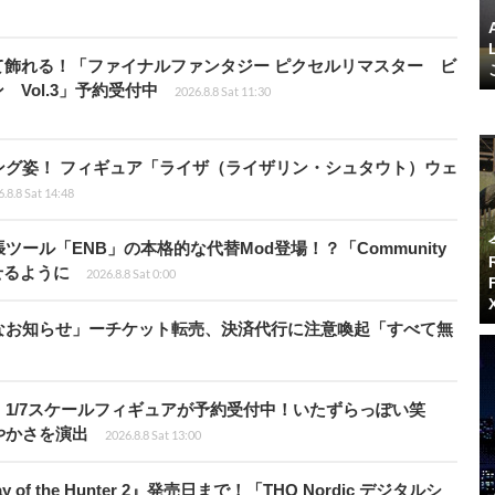
て飾れる！「ファイナルファンタジー ピクセルリマスター ビ
Vol.3」予約受付中
2026.8.8 Sat 11:30
ング姿！ フィギュア「ライザ（ライザリン・シュタウト）ウェ
.8.8 Sat 14:48
ール「ENB」の本格的な代替Mod登場！？「Community
せるように
2026.8.8 Sat 0:00
なお知らせ」ーチケット転売、決済代行に注意喚起「すべて無
1/7スケールフィギュアが予約受付中！いたずらっぽい笑
やかさを演出
2026.8.8 Sat 13:00
of the Hunter 2』発売日まで！「THQ Nordic デジタルシ