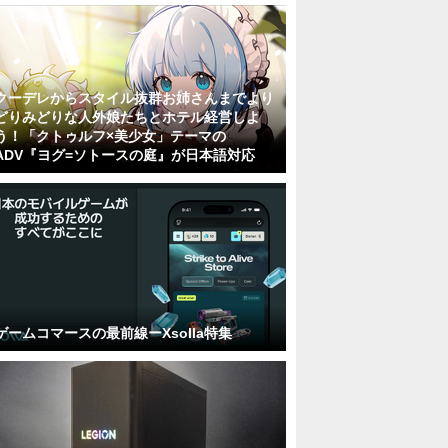
クーデレからスタイル抜群お姉さんまでより
どりみどりな人外娘たちとホテル経営しよ
う！「クトゥルフ×美少女」テーマの
ADV『ヨグ=ソトースの庭』が日本語対応
ゲームコマースの最前線ーXsolla特集