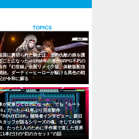
TOPICS
祖国に裏切られた騎士は、王の仇敵の娘を護
ることになった―1998年の海外SRPG不朽の
名作『幻世録』全面リメイク版、体験版配信
開始。ダーティーヒーローが駆ける異色の戦
記が令和に蘇る
車が変形してロボになった、でも『ルート
16』だった―41年ぶり完全新作
『ROUTE16R』開発者インタビュー。新旧
スタッフが語るシリーズの魂。そして41年
前、たった1人のために手作業で直した世界
に1本だけの“幻のカセット”の話