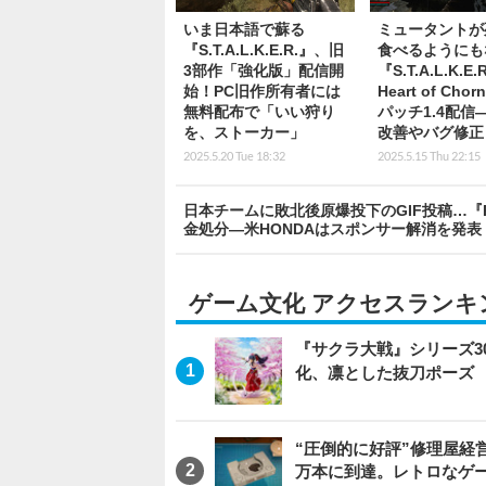
いま日本語で蘇る
ミュータントが
『S.T.A.L.K.E.R.』、旧
食べるようにも
3部作「強化版」配信開
『S.T.A.L.K.E.R
始！PC旧作所有者には
Heart of Chor
無料配布で「いい狩り
パッチ1.4配信
を、ストーカー」
改善やバグ修正
2025.5.20 Tue 18:32
2025.5.15 Thu 22:15
日本チームに敗北後原爆投下のGIF投稿…『
金処分―米HONDAはスポンサー解消を発表
ゲーム文化 アクセスランキ
『サクラ大戦』シリーズ3
化、凛とした抜刀ポーズ
“圧倒的に好評”修理屋経
万本に到達。レトロなゲ