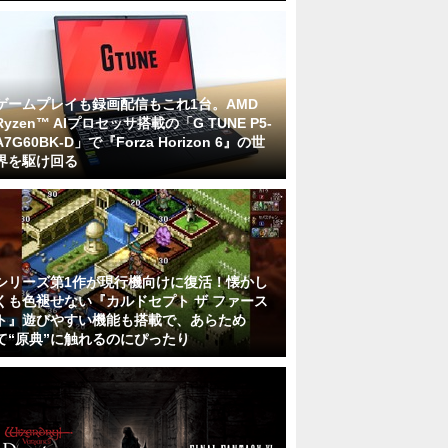
ゲームプレイも録画配信もこれ1台。AMD
Ryzen™ AIプロセッサ搭載の「G TUNE P5-
A7G60BK-D」で『Forza Horizon 6』の世
界を駆け回る
シリーズ第1作が現行機向けに復活！懐かし
くも色褪せない『カルドセプト ザ ファース
ト』遊びやすい機能も搭載で、あらため
て“原典”に触れるのにぴったり