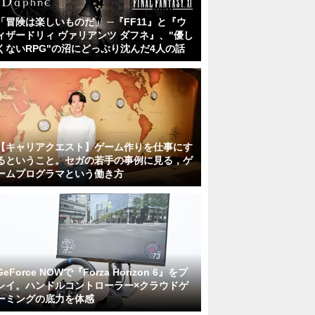
「冒険は楽しいものだ」 ─『FF11』と『ウ
ィザードリィ ヴァリアンツ ダフネ』、"優し
くないRPG"の沼にどっぷり沈んだ4人の話
【キャリアクエスト】ゲーム作りを仕事にす
るということ。セガの若手の事例に見る，ゲ
ームプログラマという働き方
GeForce NOWで『Forza Horizon 6』をプ
レイ。ハンドルコントローラー×クラウドゲ
ーミングの底力を体感