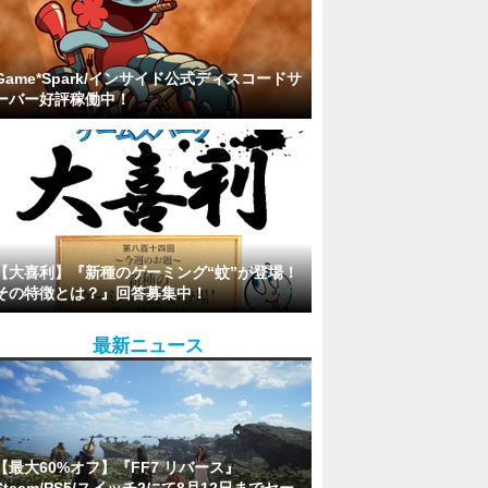
Game*Spark/インサイド公式ディスコードサ
ーバー好評稼働中！
【大喜利】『新種のゲーミング“蚊”が登場！
その特徴とは？』回答募集中！
最新ニュース
【最大60%オフ】『FF7 リバース』