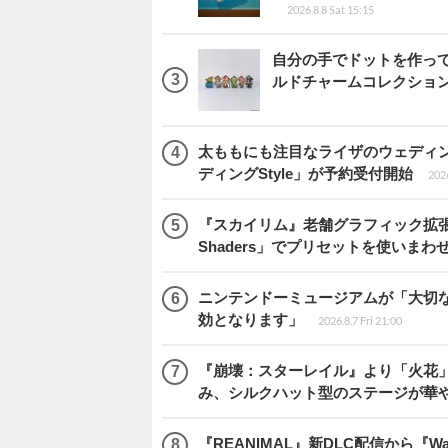
2026.8.8 Sat 15:15
自分の手でドットを作っ
ルドチャームコレクション 
太ももにも注目なライザのウェディ
ディングStyle」が予約受付開始
2026
『スカイリム』老舗グラフィック拡張ツ
Shaders」でプリセットを使いまわ
ニンテンドーミュージアムが「大切
効となります」
2026.8.7 Fri 21:00
『崩壊：スターレイル』より「火花」
み、シルクハット型のステージが華
『REANIMAL』新DLC配信から『Way 