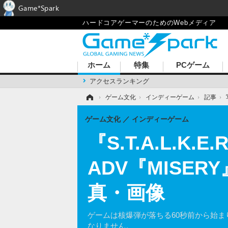
Game*Spark
ハードコアゲーマーのためのWebメディア
ホーム
特集
PCゲーム
アクセスランキング
ホーム
›
ゲーム文化
›
インディーゲーム
›
記事
›
ゲーム文化
インディーゲーム
『S.T.A.L.K
ADV『MISE
真・画像
ゲームは核爆弾が落ちる60秒前から始
なりません。