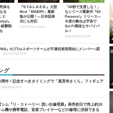
死体を
『S.T.A.L.K.E.R.』大型
「60秒で支度しな！」
なる
Mod「MISERY」最新
なシリーズ最新作『60
. 2:
版が公開！―日本語表
Parsecs!』リリース―
nobyl』
示にも対応
今度の舞台は宇宙で
―銃撃戦
Sci-Fi風味なサバイバ
2017.9.25 Mon 16:06
も
ル！
2018.9.19 Wed 17:00
R6S』のプロeスポーツチームが不適切表現理由にメンバーへ罰
2025.5.20 Tue 22:43
ング
0周年！記念すべきタイミングで「真宮寺さくら」フィギュア
2026.8.8 Sat 8:15
営シム『リ・ストーリー: 思い出修理屋』発売初日で売上約10
ーム機や携帯電話、音楽プレイヤーなどの修理に没頭できる