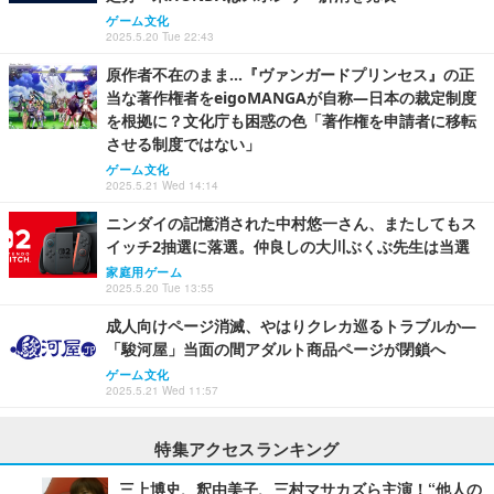
ゲーム文化
2025.5.20 Tue 22:43
原作者不在のまま…『ヴァンガードプリンセス』の正
当な著作権者をeigoMANGAが自称―日本の裁定制度
を根拠に？文化庁も困惑の色「著作権を申請者に移転
させる制度ではない」
ゲーム文化
2025.5.21 Wed 14:14
ニンダイの記憶消された中村悠一さん、またしてもス
イッチ2抽選に落選。仲良しの大川ぶくぶ先生は当選
家庭用ゲーム
2025.5.20 Tue 13:55
成人向けページ消滅、やはりクレカ巡るトラブルか―
「駿河屋」当面の間アダルト商品ページが閉鎖へ
ゲーム文化
2025.5.21 Wed 11:57
特集アクセスランキング
三上博史、釈由美子、三村マサカズら主演！“他人の