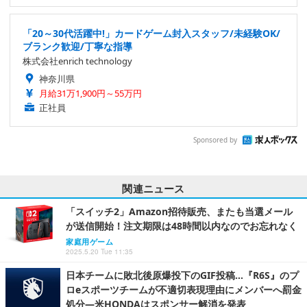
「20～30代活躍中!」カードゲーム封入スタッフ/未経験OK/
ブランク歓迎/丁寧な指導
株式会社enrich technology
神奈川県
月給31万1,900円～55万円
正社員
Sponsored by
関連ニュース
「スイッチ2」Amazon招待販売、またも当選メール
が送信開始！注文期限は48時間以内なのでお忘れなく
家庭用ゲーム
2025.5.20 Tue 11:35
日本チームに敗北後原爆投下のGIF投稿…『R6S』のプ
ロeスポーツチームが不適切表現理由にメンバーへ罰金
処分―米HONDAはスポンサー解消を発表