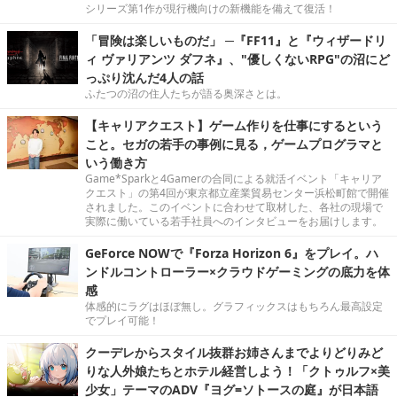
シリーズ第1作が現行機向けの新機能を備えて復活！
「冒険は楽しいものだ」 ─『FF11』と『ウィザードリ
ィ ヴァリアンツ ダフネ』、"優しくないRPG"の沼にど
っぷり沈んだ4人の話
ふたつの沼の住人たちが語る奥深さとは。
【キャリアクエスト】ゲーム作りを仕事にするという
こと。セガの若手の事例に見る，ゲームプログラマと
いう働き方
Game*Sparkと4Gamerの合同による就活イベント「キャリア
クエスト」の第4回が東京都立産業貿易センター浜松町館で開催
されました。このイベントに合わせて取材した、各社の現場で
実際に働いている若手社員へのインタビューをお届けします。
GeForce NOWで『Forza Horizon 6』をプレイ。ハ
ンドルコントローラー×クラウドゲーミングの底力を体
感
体感的にラグはほぼ無し。グラフィックスはもちろん最高設定
でプレイ可能！
クーデレからスタイル抜群お姉さんまでよりどりみど
りな人外娘たちとホテル経営しよう！「クトゥルフ×美
少女」テーマのADV『ヨグ=ソトースの庭』が日本語