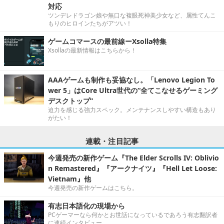
対応
ツンデレドラゴン娘や無口な複眼死神美少女など、属性てんこ
もりのヒロインたちがアツい！
ゲームコマースの最前線ーXsolla特集
Xsollaの最新情報はこちらから！
AAAゲームも制作も妥協なし。「Lenovo Legion To
wer 5」はCore Ultra世代の“全てこなせるゲーミング
デスクトップ”
迫力を感じる強力スペック。メンテナンスしやすい構造もあり
がたい！
連載・注目記事
今週発売の新作ゲーム『The Elder Scrolls IV: Oblivio
n Remastered』『アークナイツ』『Hell Let Loose:
Vietnam』他
今週発売の新作ゲームはこちら。
有志日本語化の現場から
PCゲーマーなら何かとお世話になっているであろう有志翻訳者
に連続インタビュー。