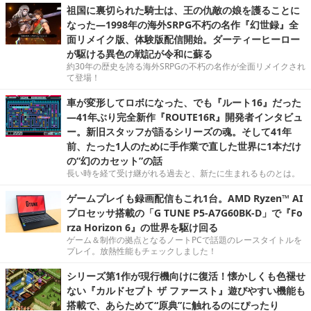
祖国に裏切られた騎士は、王の仇敵の娘を護ることに
なった―1998年の海外SRPG不朽の名作『幻世録』全
面リメイク版、体験版配信開始。ダーティーヒーロー
が駆ける異色の戦記が令和に蘇る
約30年の歴史を誇る海外SRPGの不朽の名作が全面リメイクされ
て登場！
車が変形してロボになった、でも『ルート16』だった
―41年ぶり完全新作『ROUTE16R』開発者インタビュ
ー。新旧スタッフが語るシリーズの魂。そして41年
前、たった1人のために手作業で直した世界に1本だけ
の“幻のカセット”の話
長い時を経て受け継がれる過去と、新たに生まれるものとは。
ゲームプレイも録画配信もこれ1台。AMD Ryzen™ AI
プロセッサ搭載の「G TUNE P5-A7G60BK-D」で『Fo
rza Horizon 6』の世界を駆け回る
ゲーム＆制作の拠点となるノートPCで話題のレースタイトルを
プレイ。放熱性能もチェックしました！
シリーズ第1作が現行機向けに復活！懐かしくも色褪せ
ない『カルドセプト ザ ファースト』遊びやすい機能も
搭載で、あらためて“原典”に触れるのにぴったり