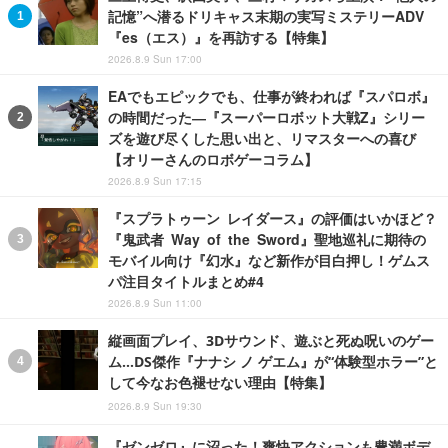
記憶”へ潜るドリキャス末期の実写ミステリーADV
『es（エス）』を再訪する【特集】
2026.8.9 Sun 17:00
EAでもエピックでも、仕事が終われば『スパロボ』
の時間だった―『スーパーロボット大戦Z』シリー
ズを遊び尽くした思い出と、リマスターへの喜び
【オリーさんのロボゲーコラム】
2026.8.9 Sun 17:15
『スプラトゥーン レイダース』の評価はいかほど？
『鬼武者 Way of the Sword』聖地巡礼に期待の
モバイル向け『幻水』など新作が目白押し！ゲムス
パ注目タイトルまとめ#4
2026.8.9 Sun 11:00
縦画面プレイ、3Dサウンド、遊ぶと死ぬ呪いのゲー
ム…DS傑作『ナナシ ノ ゲエム』が“体験型ホラー”と
して今なお色褪せない理由【特集】
2026.8.9 Sun 19:30
『ゼンゼロ』に沼った！爽快アクションも豊満ボデ