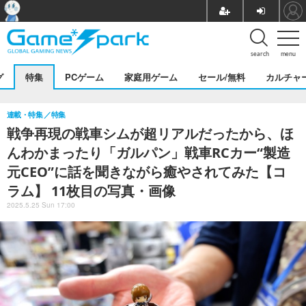
search
menu
グ
特集
PCゲーム
家庭用ゲーム
セール/無料
カルチャ
連載・特集
特集
戦争再現の戦車シムが超リアルだったから、ほ
んわかまったり「ガルパン」戦車RCカー“製造
元CEO”に話を聞きながら癒やされてみた【コ
ラム】 11枚目の写真・画像
2025.5.25 Sun 17:00