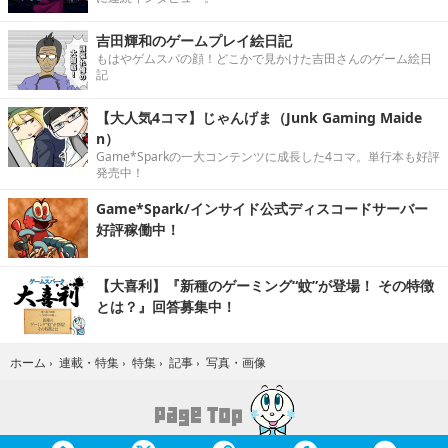
吉田輝和のゲームプレイ絵日記
もはやゲムスパの顔！どこかで見かけた吉田さんのゲーム絵日
記
【大人気4コマ】じゃんげま（Junk Gaming Maide
n）
Game*Sparkの一大コンテンツに成長した4コマ。単行本も好評
発売中！
Game*Spark/インサイド公式ディスコードサーバー
好評稼働中！
【大喜利】『新種のゲーミング“蚊”が登場！ その特徴
とは？』回答募集中！
写真・画像
ホーム
›
連載・特集
›
特集
›
記事
›