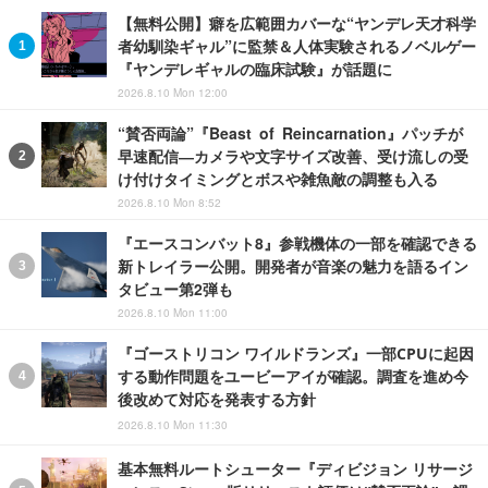
【無料公開】癖を広範囲カバーな“ヤンデレ天才科学
者幼馴染ギャル”に監禁＆人体実験されるノベルゲー
『ヤンデレギャルの臨床試験』が話題に
2026.8.10 Mon 12:00
“賛否両論”『Beast of Reincarnation』パッチが
早速配信―カメラや文字サイズ改善、受け流しの受
け付けタイミングとボスや雑魚敵の調整も入る
2026.8.10 Mon 8:52
『エースコンバット8』参戦機体の一部を確認できる
新トレイラー公開。開発者が音楽の魅力を語るイン
タビュー第2弾も
2026.8.10 Mon 11:00
『ゴーストリコン ワイルドランズ』一部CPUに起因
する動作問題をユービーアイが確認。調査を進め今
後改めて対応を発表する方針
2026.8.10 Mon 11:30
基本無料ルートシューター『ディビジョン リサージ