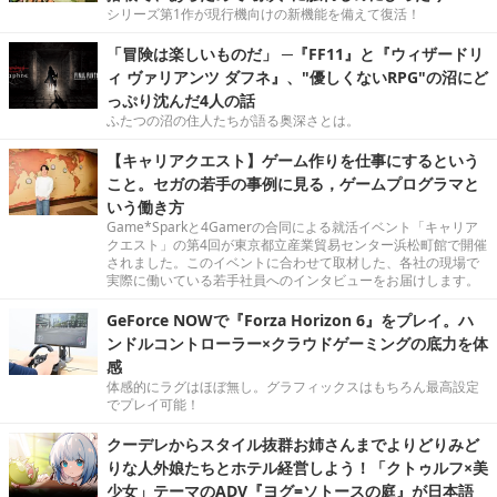
シリーズ第1作が現行機向けの新機能を備えて復活！
「冒険は楽しいものだ」 ─『FF11』と『ウィザードリ
ィ ヴァリアンツ ダフネ』、"優しくないRPG"の沼にど
っぷり沈んだ4人の話
ふたつの沼の住人たちが語る奥深さとは。
【キャリアクエスト】ゲーム作りを仕事にするという
こと。セガの若手の事例に見る，ゲームプログラマと
いう働き方
Game*Sparkと4Gamerの合同による就活イベント「キャリア
クエスト」の第4回が東京都立産業貿易センター浜松町館で開催
されました。このイベントに合わせて取材した、各社の現場で
実際に働いている若手社員へのインタビューをお届けします。
GeForce NOWで『Forza Horizon 6』をプレイ。ハ
ンドルコントローラー×クラウドゲーミングの底力を体
感
体感的にラグはほぼ無し。グラフィックスはもちろん最高設定
でプレイ可能！
クーデレからスタイル抜群お姉さんまでよりどりみど
りな人外娘たちとホテル経営しよう！「クトゥルフ×美
少女」テーマのADV『ヨグ=ソトースの庭』が日本語