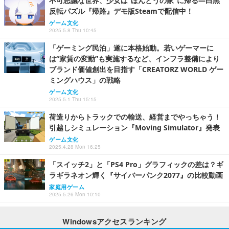
不可思議な世界、少女は“ほんとうの家”に帰る―白黒
反転パズル『帰路』デモ版Steamで配信中！
ゲーム文化
2025.5.8 Thu 10:45
「ゲーミング民泊」遂に本格始動。若いゲーマーに
は“家賃の変動”も実施するなど、インフラ整備により
ブランド価値創出を目指す「CREATORZ WORLD ゲー
ミングハウス」の戦略
ゲーム文化
2025.5.1 Thu 15:15
荷造りからトラックでの輸送、経営までやっちゃう！
引越しシミュレーション『Moving Simulator』発表
ゲーム文化
2025.4.28 Mon 16:25
「スイッチ2」と「PS4 Pro」グラフィックの差は？ギ
ラギラネオン輝く『サイバーパンク2077』の比較動画
家庭用ゲーム
2025.5.26 Mon 10:10
Windowsアクセスランキング