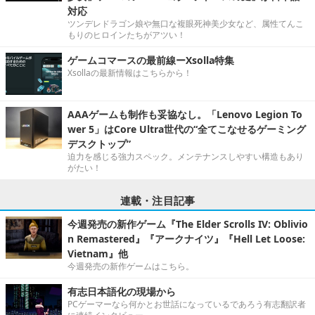
対応
ツンデレドラゴン娘や無口な複眼死神美少女など、属性てんこ
もりのヒロインたちがアツい！
ゲームコマースの最前線ーXsolla特集
Xsollaの最新情報はこちらから！
AAAゲームも制作も妥協なし。「Lenovo Legion To
wer 5」はCore Ultra世代の“全てこなせるゲーミング
デスクトップ”
迫力を感じる強力スペック。メンテナンスしやすい構造もあり
がたい！
連載・注目記事
今週発売の新作ゲーム『The Elder Scrolls IV: Oblivio
n Remastered』『アークナイツ』『Hell Let Loose:
Vietnam』他
今週発売の新作ゲームはこちら。
有志日本語化の現場から
PCゲーマーなら何かとお世話になっているであろう有志翻訳者