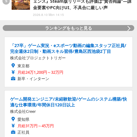
ェンス』Steam版リリースも評価は“賛否両論”―課
金要素やPC向けUI、不具合に厳しい声
2026.8.10 Mon 14:15
ランキングをもっと見る
「27卒」ゲーム実況・eスポーツ動画の編集スタッフ正社員/
完全週休2日制・動画スキル習得/豊島区西池袋2丁目
株式会社プロジェクトトリガー
東京都
月給24万1,200円～32万円
新卒・インターン
ゲーム開発エンジニア/未経験歓迎/ゲームのシステム構築/快
適な仕事環境/年間休日120日以上
株式会社Creer
愛知県
月給31万円～45万円
正社員