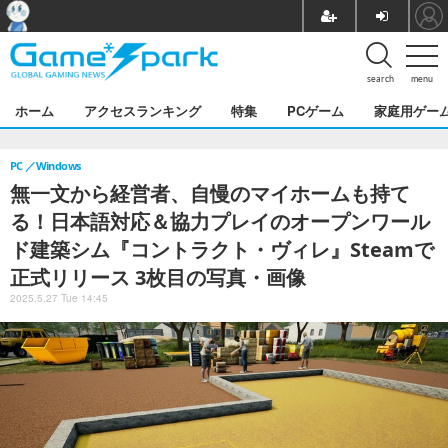
search
menu
ホーム
アクセスランキング
特集
PCゲーム
家庭用ゲー
PC
Windows
無一文から経営者、自慢のマイホームも持て
る！日本語対応＆協力プレイのオープンワール
ド建築シム『コントラクト・ヴィレ』Steamで
正式リリース 3枚目の写真・画像
2025.5.27 Tue 14:45