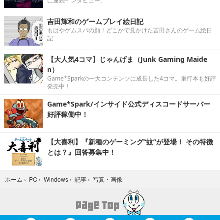
に連続インタビュー。
吉田輝和のゲームプレイ絵日記
もはやゲムスパの顔！どこかで見かけた吉田さんのゲーム絵日
記
【大人気4コマ】じゃんげま（Junk Gaming Maide
n）
Game*Sparkの一大コンテンツに成長した4コマ。単行本も好評
発売中！
Game*Spark/インサイド公式ディスコードサーバー
好評稼働中！
【大喜利】『新種のゲーミング“蚊”が登場！ その特徴
とは？』回答募集中！
写真・画像
ホーム
›
PC
›
Windows
›
記事
›