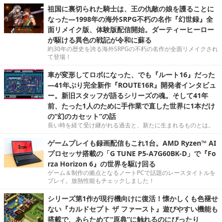
祖国に裏切られた騎士は、王の仇敵の娘を護ることに
なった―1998年の海外SRPG不朽の名作『幻世録』全
面リメイク版、体験版配信開始。ダーティーヒーロー
が駆ける異色の戦記が令和に蘇る
約30年の歴史を誇る海外SRPGの不朽の名作が全面リメイクされ
て登場！
車が変形してロボになった、でも『ルート16』だった
―41年ぶり完全新作『ROUTE16R』開発者インタビュ
ー。新旧スタッフが語るシリーズの魂。そして41年
前、たった1人のために手作業で直した世界に1本だけ
の“幻のカセット”の話
長い時を経て受け継がれる過去と、新たに生まれるものとは。
ゲームプレイも録画配信もこれ1台。AMD Ryzen™ AI
プロセッサ搭載の「G TUNE P5-A7G60BK-D」で『Fo
rza Horizon 6』の世界を駆け回る
ゲーム＆制作の拠点となるノートPCで話題のレースタイトルを
プレイ。放熱性能もチェックしました！
シリーズ第1作が現行機向けに復活！懐かしくも色褪せ
ない『カルドセプト ザ ファースト』遊びやすい機能も
搭載で、あらためて“原典”に触れるのにぴったり