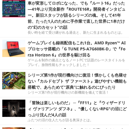
車が変形してロボになった、でも『ルート16』だった
―41年ぶり完全新作『ROUTE16R』開発者インタビュ
ー。新旧スタッフが語るシリーズの魂。そして41年
前、たった1人のために手作業で直した世界に1本だけ
の“幻のカセット”の話
長い時を経て受け継がれる過去と、新たに生まれるものとは。
ゲームプレイも録画配信もこれ1台。AMD Ryzen™ AI
プロセッサ搭載の「G TUNE P5-A7G60BK-D」で『Fo
rza Horizon 6』の世界を駆け回る
ゲーム＆制作の拠点となるノートPCで話題のレースタイトルを
プレイ。放熱性能もチェックしました！
シリーズ第1作が現行機向けに復活！懐かしくも色褪せ
ない『カルドセプト ザ ファースト』遊びやすい機能も
搭載で、あらためて“原典”に触れるのにぴったり
シリーズ第1作が現行機向けの新機能を備えて復活！
「冒険は楽しいものだ」 ─『FF11』と『ウィザードリ
ィ ヴァリアンツ ダフネ』、"優しくないRPG"の沼にど
っぷり沈んだ4人の話
ふたつの沼の住人たちが語る奥深さとは。