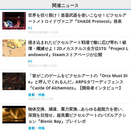
関連ニュース
世界を切り裂け！楽器武器を使いこなせ！ピクセルア
ートメトロイドヴァニア『SHADE Protocol』発表
PC
2025.5.26 Mon 11:05
描き込まれたピクセルアート戦場で敵に忍び寄れ！破
壊・殲滅せよ！2Dメカステルス全方位STG『Project L
andsword』Steamストアページが公開
PC
2025.5.12 Mon 15:31
「皆がこのゲームをピクセルアートの『Orcs Must Di
e』と呼んでくれるんだ」ARPGタワーディフェンス
『Castle Of Alchemists』【開発者インタビュー】
連載・特集
2025.5.2 Fri 17:30
物体交換、減速、重力変換…あらゆる超能力を使い、
深淵を目指せ。超美麗ピクセルアートのパズルアクシ
ョン『Bionic Bay』プレイレポ
連載・特集