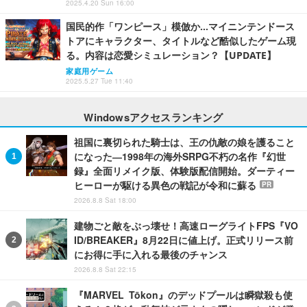
2025.4.20 Sun 16:00
国民的作「ワンピース」模倣か…マイニンテンドース
トアにキャラクター、タイトルなど酷似したゲーム現
る。内容は恋愛シミュレーション？【UPDATE】
家庭用ゲーム
2025.5.27 Tue 11:40
Windowsアクセスランキング
祖国に裏切られた騎士は、王の仇敵の娘を護ること
になった―1998年の海外SRPG不朽の名作『幻世
録』全面リメイク版、体験版配信開始。ダーティー
ヒーローが駆ける異色の戦記が令和に蘇る
PR
2026.8.8 Sat 18:00
建物ごと敵をぶっ壊せ！高速ローグライトFPS『VO
ID/BREAKER』8月22日に値上げ。正式リリース前
にお得に手に入れる最後のチャンス
2026.8.8 Sat 22:15
『MARVEL Tōkon』のデッドプールは瞬獄殺も使