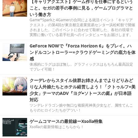
【キャリアクエスト】ゲーム作りを仕事にするという
こと。セガの若手の事例に見る，ゲームプログラマと
いう働き方
Game*Sparkと4Gamerの合同による就活イベント「キャリア
クエスト」の第4回が東京都立産業貿易センター浜松町館で開催
されました。このイベントに合わせて取材した、各社の現場で
実際に働いている若手社員へのインタビューをお届けします。
GeForce NOWで『Forza Horizon 6』をプレイ。ハ
ンドルコントローラー×クラウドゲーミングの底力を体
感
体感的にラグはほぼ無し。グラフィックスはもちろん最高設定
でプレイ可能！
クーデレからスタイル抜群お姉さんまでよりどりみど
りな人外娘たちとホテル経営しよう！「クトゥルフ×美
少女」テーマのADV『ヨグ=ソトースの庭』が日本語
対応
ツンデレドラゴン娘や無口な複眼死神美少女など、属性てんこ
もりのヒロインたちがアツい！
ゲームコマースの最前線ーXsolla特集
Xsollaの最新情報はこちらから！