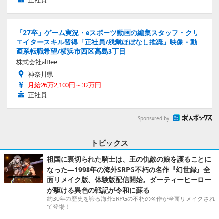
正社員
「27卒」ゲーム実況・eスポーツ動画の編集スタッフ・クリ
エイタースキル習得「正社員/残業ほぼなし推奨」映像・動
画系転職希望/横浜市西区高島3丁目
株式会社alBee
神奈川県
月給26万2,100円～32万円
正社員
Sponsored by
トピックス
祖国に裏切られた騎士は、王の仇敵の娘を護ることに
なった―1998年の海外SRPG不朽の名作『幻世録』全
面リメイク版、体験版配信開始。ダーティーヒーロー
が駆ける異色の戦記が令和に蘇る
約30年の歴史を誇る海外SRPGの不朽の名作が全面リメイクされ
て登場！