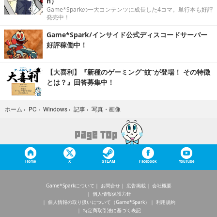
n）
Game*Sparkの一大コンテンツに成長した4コマ。単行本も好評
発売中！
Game*Spark/インサイド公式ディスコードサーバー
好評稼働中！
【大喜利】『新種のゲーミング“蚊”が登場！ その特徴
とは？』回答募集中！
写真・画像
ホーム
›
PC
›
Windows
›
記事
›
Home
X
STEAM
Facebook
YouTube
Game*Sparkについて
お問合せ
広告掲載
会社概要
個人情報保護方針
個人情報の取り扱いについて（Game*Spark）
利用規約
特定商取引法に基づく表記