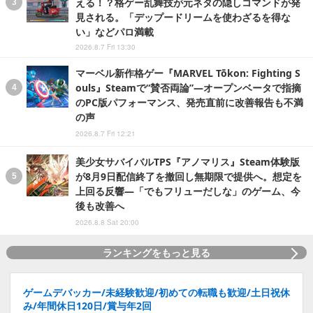
える！？格ゲー乱舞技が元ネタの隠しコマンドが発
見される。「デップードリームを使わざるを得な
い」などパロ満載
2026.8.7 Fri 13:30
マーベル新作格ゲー『MARVEL Tōkon: Fighting S
ouls』Steamで“賛否両論”―オープンベータで指摘
のPC版パフォーマンス、発売直前に改善報告も不満
の声
2026.8.7 Fri 12:21
美少女サバイバルTPS『アノマリス』Steam体験版
が8月9日配信終了を撤回し無期限で提供へ。想定を
上回る反響―「でもフリューだしな」のゲーム、今
後も改善へ
2026.8.8 Sat 20:00
ランキングをもっと見る
ゲームデバッカー/未経験歓迎/初めての転職も歓迎/土日祝休
み/年間休日120日/賞与年2回