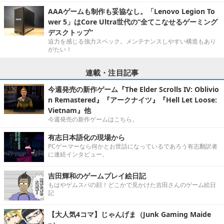
AAAゲームも制作も妥協なし。「Lenovo Legion To
wer 5」はCore Ultra世代の“全てこなせるゲーミング
デスクトップ”
迫力を感じる強力スペック。メンテナンスしやすい構造もあり
がたい！
連載・注目記事
今週発売の新作ゲーム『The Elder Scrolls IV: Oblivio
n Remastered』『アークナイツ』『Hell Let Loose:
Vietnam』他
今週発売の新作ゲームはこちら。
有志日本語化の現場から
PCゲーマーなら何かとお世話になっているであろう有志翻訳者
に連続インタビュー。
吉田輝和のゲームプレイ絵日記
もはやゲムスパの顔！どこかで見かけた吉田さんのゲーム絵日
記
【大人気4コマ】じゃんげま（Junk Gaming Maide