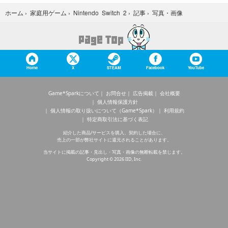
写真・画像
ホーム
›
家庭用ゲーム
›
Nintendo Switch 2
›
記事
›
Home
X
STEAM
Facebook
YouTube
Game*Sparkについて
お問合せ
広告掲載
会社概要
個人情報保護方針
個人情報の取り扱いについて（Game*Spark）
利用規約
特定商取引法に基づく表記
紹介した商品/サービスを購入、契約した場合に、
売上の一部が弊社サイトに還元されることがあります。
当サイトに掲載の記事・見出し・写真・画像の無断転載を禁じます。
Copyright © 2026 IID, Inc.