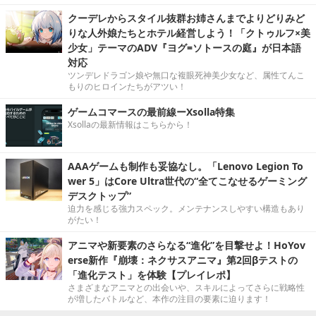
クーデレからスタイル抜群お姉さんまでよりどりみど
りな人外娘たちとホテル経営しよう！「クトゥルフ×美
少女」テーマのADV『ヨグ=ソトースの庭』が日本語
対応
ツンデレドラゴン娘や無口な複眼死神美少女など、属性てんこ
もりのヒロインたちがアツい！
ゲームコマースの最前線ーXsolla特集
Xsollaの最新情報はこちらから！
AAAゲームも制作も妥協なし。「Lenovo Legion To
wer 5」はCore Ultra世代の“全てこなせるゲーミング
デスクトップ”
迫力を感じる強力スペック。メンテナンスしやすい構造もあり
がたい！
アニマや新要素のさらなる“進化”を目撃せよ！HoYov
erse新作『崩壊：ネクサスアニマ』第2回βテストの
「進化テスト」を体験【プレイレポ】
さまざまなアニマとの出会いや、スキルによってさらに戦略性
が増したバトルなど、本作の注目の要素に迫ります！