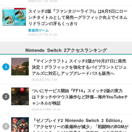
2025.5.27 Tue 18:05
スイッチ2版『ファンタジーライフi』は6月5日にロー
ンチタイトルとして発売―グラフィック向上でイネム
リドラゴンの牙もくっきり
家庭用ゲーム
2025.5.27 Tue 21:39
Nintendo Switch 2アクセスランキング
『マインクラフト』スイッチ2版が10月27日に発売
決定！グラフィックを強化するバイブラントビジュ
アルズに対応しアップグレードパスも販売へ
2026.8.6 Thu 7:24
ついにサービス開始『FF14』スイッチ2版の実力
は？タッチやマウス操作など評価―海外YouTubeチ
ャンネルが検証
2026.8.5 Wed 15:15
『ゼノブレイド2 Nintendo Switch 2 Edition』
「アクセサリーの装備枠が減少」「戦闘時のBGMが