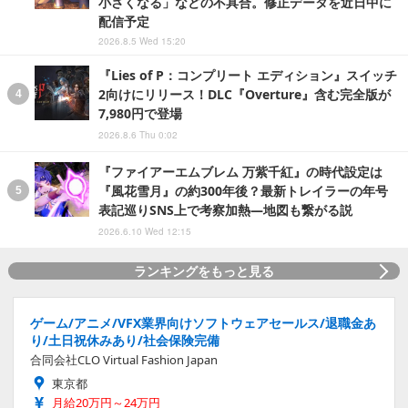
小さくなる」などの不具合。修正データを近日中に
配信予定
2026.8.5 Wed 15:20
『Lies of P：コンプリート エディション』スイッチ
2向けにリリース！DLC『Overture』含む完全版が
7,980円で登場
2026.8.6 Thu 0:02
『ファイアーエムブレム 万紫千紅』の時代設定は
『風花雪月』の約300年後？最新トレイラーの年号
表記巡りSNS上で考察加熱―地図も繋がる説
2026.6.10 Wed 12:15
ランキングをもっと見る
ゲーム/アニメ/VFX業界向けソフトウェアセールス/退職金あ
り/土日祝休みあり/社会保険完備
合同会社CLO Virtual Fashion Japan
東京都
月給20万円～24万円