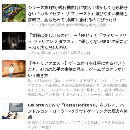
シリーズ第1作が現行機向けに復活！懐かしくも色褪せ
ない『カルドセプト ザ ファースト』遊びやすい機能も
搭載で、あらためて“原典”に触れるのにぴったり
シリーズ第1作が現行機向けの新機能を備えて復活！
「冒険は楽しいものだ」 ─『FF11』と『ウィザードリ
ィ ヴァリアンツ ダフネ』、"優しくないRPG"の沼にど
っぷり沈んだ4人の話
ふたつの沼の住人たちが語る奥深さとは。
【キャリアクエスト】ゲーム作りを仕事にするという
こと。セガの若手の事例に見る，ゲームプログラマと
いう働き方
Game*Sparkと4Gamerの合同による就活イベント「キャリア
クエスト」の第4回が東京都立産業貿易センター浜松町館で開催
されました。このイベントに合わせて取材した、各社の現場で
実際に働いている若手社員へのインタビューをお届けします。
GeForce NOWで『Forza Horizon 6』をプレイ。ハ
ンドルコントローラー×クラウドゲーミングの底力を体
感
体感的にラグはほぼ無し。グラフィックスはもちろん最高設定
でプレイ可能！