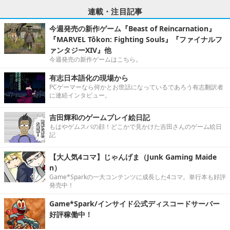
連載・注目記事
今週発売の新作ゲーム『Beast of Reincarnation』
『MARVEL Tōkon: Fighting Souls』『ファイナルフ
ァンタジーXIV』他
今週発売の新作ゲームはこちら。
有志日本語化の現場から
PCゲーマーなら何かとお世話になっているであろう有志翻訳者
に連続インタビュー。
吉田輝和のゲームプレイ絵日記
もはやゲムスパの顔！どこかで見かけた吉田さんのゲーム絵日
記
【大人気4コマ】じゃんげま（Junk Gaming Maide
n）
Game*Sparkの一大コンテンツに成長した4コマ。単行本も好評
発売中！
Game*Spark/インサイド公式ディスコードサーバー
好評稼働中！