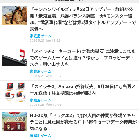
『モンハンワイルズ』5月28日アップデート詳細が公
開！豪鬼登場、武器バランス調整、★8モンスター追
加。“武器重ね着”などは第2弾タイトルアップデートで
実装へ
家庭用ゲーム
2025.5.27 Tue 18:52
「スイッチ2」キーカードは“強力磁石”に注意…これま
でのゲームカードとは違う？懐かし「フロッピーディ
スク」思い出す人も
家庭用ゲーム
2025.5.28 Wed 11:37
「スイッチ2」Amazon招待販売、5月26日にも当選メ
ール送信！注文期限は48時間以内
家庭用ゲーム
2025.5.26 Mon 19:05
HD-2D版『ドラクエ2』では4人目の仲間が登場？キャ
ラごとに見た目が変わるロト3部作セーブデータ特典が
気になる
家庭用ゲーム