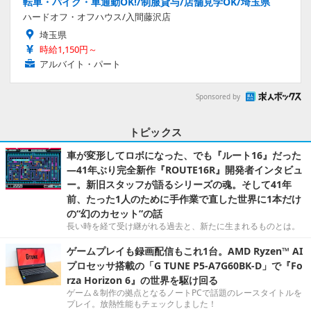
転車・バイク・車通勤OK!/制服貸与/店舗見学OK/埼玉県
ハードオフ・オフハウス/入間藤沢店
埼玉県
時給1,150円～
アルバイト・パート
Sponsored by
トピックス
車が変形してロボになった、でも『ルート16』だった
―41年ぶり完全新作『ROUTE16R』開発者インタビュ
ー。新旧スタッフが語るシリーズの魂。そして41年
前、たった1人のために手作業で直した世界に1本だけ
の“幻のカセット”の話
長い時を経て受け継がれる過去と、新たに生まれるものとは。
ゲームプレイも録画配信もこれ1台。AMD Ryzen™ AI
プロセッサ搭載の「G TUNE P5-A7G60BK-D」で『Fo
rza Horizon 6』の世界を駆け回る
ゲーム＆制作の拠点となるノートPCで話題のレースタイトルを
プレイ。放熱性能もチェックしました！