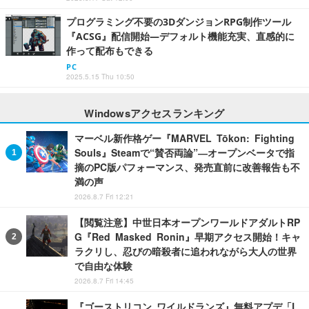
プログラミング不要の3DダンジョンRPG制作ツール
『ACSG』配信開始―デフォルト機能充実、直感的に
作って配布もできる
PC
2025.5.15 Thu 10:50
Windowsアクセスランキング
マーベル新作格ゲー『MARVEL Tōkon: Fighting
Souls』Steamで“賛否両論”―オープンベータで指
摘のPC版パフォーマンス、発売直前に改善報告も不
満の声
2026.8.7 Fri 12:21
【閲覧注意】中世日本オープンワールドアダルトRP
G『Red Masked Ronin』早期アクセス開始！キャ
ラクリし、忍びの暗殺者に追われながら大人の世界
で自由な体験
2026.8.7 Fri 14:45
『ゴーストリコン ワイルドランズ』無料アプデ「L