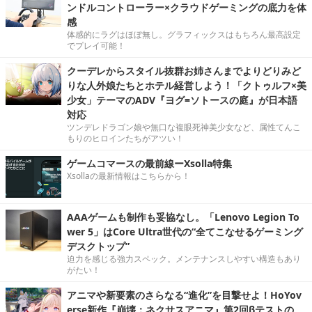
ンドルコントローラー×クラウドゲーミングの底力を体
感
体感的にラグはほぼ無し。グラフィックスはもちろん最高設定
でプレイ可能！
クーデレからスタイル抜群お姉さんまでよりどりみど
りな人外娘たちとホテル経営しよう！「クトゥルフ×美
少女」テーマのADV『ヨグ=ソトースの庭』が日本語
対応
ツンデレドラゴン娘や無口な複眼死神美少女など、属性てんこ
もりのヒロインたちがアツい！
ゲームコマースの最前線ーXsolla特集
Xsollaの最新情報はこちらから！
AAAゲームも制作も妥協なし。「Lenovo Legion To
wer 5」はCore Ultra世代の“全てこなせるゲーミング
デスクトップ”
迫力を感じる強力スペック。メンテナンスしやすい構造もあり
がたい！
アニマや新要素のさらなる“進化”を目撃せよ！HoYov
erse新作『崩壊：ネクサスアニマ』第2回βテストの