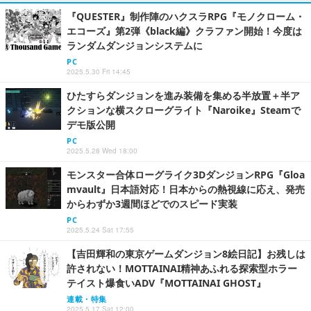
『QUESTER』制作陣のハクスラRPG『モノクローム・
エコーズ』第2弾《black編》クラファン開始！今度は
ランダムダンジョンシステムに
PC
2025.5.30 Fri 14:45
ひたすらダンジョンを進み装備を集める半放置＋半ア
クションな横スクローグライト『Naroike』Steamで
デモ版公開
PC
2025.5.28 Wed 18:00
モンスター合体ローグライク3DダンジョンRPG『Gloa
mvault』日本語対応！日本からの熱視線に応え、発売
からわずか3週間ほどでのスピード実装
PC
2025.5.24 Sat 17:55
【吉田輝和の東京ゲームダンジョン8絵日記】お残しは
許されない！MOTTAINAI精神あふれる探索型ホラー
テイスト爆食いADV『MOTTAINAI GHOST』
連載・特集
2025.5.17 Sat 12:00