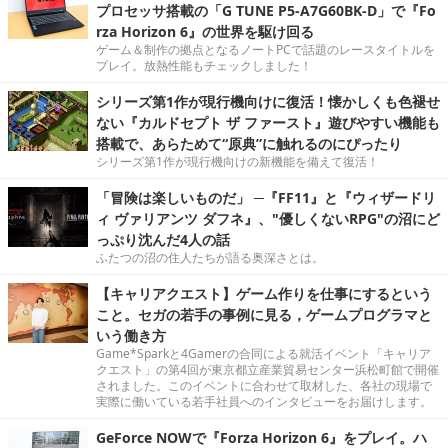
プロセッサ搭載の「G TUNE P5-A7G60BK-D」で『Fo
rza Horizon 6』の世界を駆け回る
ゲーム＆制作の拠点となるノートPCで話題のレースタイトルを
プレイ。放熱性能もチェックしました！
シリーズ第1作が現行機向けに復活！懐かしくも色褪せ
ない『カルドセプト ザ ファースト』遊びやすい機能も
搭載で、あらためて“原典”に触れるのにぴったり
シリーズ第1作が現行機向けの新機能を備えて復活！
「冒険は楽しいものだ」 ─『FF11』と『ウィザードリ
ィ ヴァリアンツ ダフネ』、"優しくないRPG"の沼にど
っぷり沈んだ4人の話
ふたつの沼の住人たちが語る奥深さとは。
【キャリアクエスト】ゲーム作りを仕事にするという
こと。セガの若手の事例に見る，ゲームプログラマと
いう働き方
Game*Sparkと4Gamerの合同による就活イベント「キャリア
クエスト」の第4回が東京都立産業貿易センター浜松町館で開催
されました。このイベントに合わせて取材した、各社の現場で
実際に働いている若手社員へのインタビューをお届けします。
GeForce NOWで『Forza Horizon 6』をプレイ。ハ