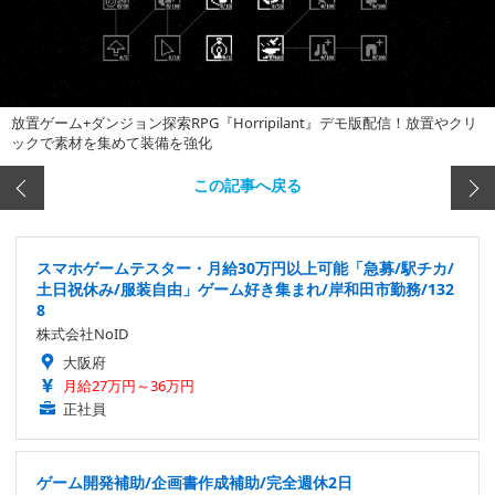
放置ゲーム+ダンジョン探索RPG『Horripilant』デモ版配信！放置やクリ
ックで素材を集めて装備を強化
この記事へ戻る
スマホゲームテスター・月給30万円以上可能「急募/駅チカ/
土日祝休み/服装自由」ゲーム好き集まれ/岸和田市勤務/132
8
株式会社NoID
大阪府
月給27万円～36万円
正社員
ゲーム開発補助/企画書作成補助/完全週休2日