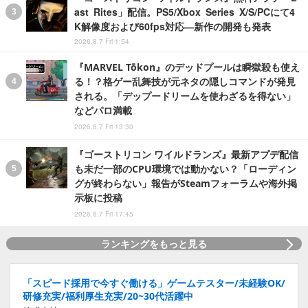
ast Rites」配信。PS5/Xbox Series X/S/PCにて4
K解像度および60fps対応―新作の開発も発表
2026.8.7 Fri 1:54
『MARVEL Tōkon』のデッドプールは瞬獄殺も使え
る！？格ゲー乱舞技が元ネタの隠しコマンドが発見
される。「デップードリームを使わざるを得ない」
などパロ満載
2026.8.7 Fri 13:30
『ゴーストリコン ワイルドランズ』最新アプデ配信
も未だ一部のCPU環境では動かない？「ローディン
グが終わらない」報告がSteamフォーラムや海外掲
示板に投稿
2026.8.7 Fri 17:45
ランキングをもっと見る
「スピード採用で今すぐ働ける」ゲームテスター/未経験OK/
研修充実/福利厚生充実/20~30代活躍中