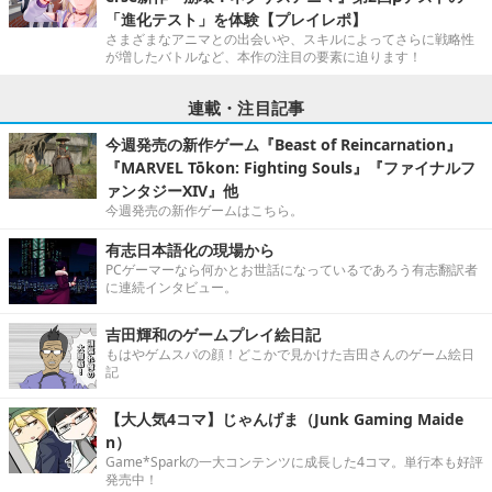
「進化テスト」を体験【プレイレポ】
さまざまなアニマとの出会いや、スキルによってさらに戦略性
が増したバトルなど、本作の注目の要素に迫ります！
連載・注目記事
今週発売の新作ゲーム『Beast of Reincarnation』
『MARVEL Tōkon: Fighting Souls』『ファイナルフ
ァンタジーXIV』他
今週発売の新作ゲームはこちら。
有志日本語化の現場から
PCゲーマーなら何かとお世話になっているであろう有志翻訳者
に連続インタビュー。
吉田輝和のゲームプレイ絵日記
もはやゲムスパの顔！どこかで見かけた吉田さんのゲーム絵日
記
【大人気4コマ】じゃんげま（Junk Gaming Maide
n）
Game*Sparkの一大コンテンツに成長した4コマ。単行本も好評
発売中！