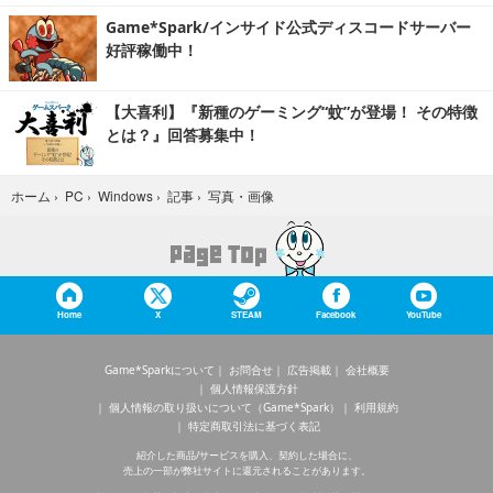
Game*Spark/インサイド公式ディスコードサーバー
好評稼働中！
【大喜利】『新種のゲーミング“蚊”が登場！ その特徴
とは？』回答募集中！
写真・画像
ホーム
›
PC
›
Windows
›
記事
›
Home
X
STEAM
Facebook
YouTube
Game*Sparkについて
お問合せ
広告掲載
会社概要
個人情報保護方針
個人情報の取り扱いについて（Game*Spark）
利用規約
特定商取引法に基づく表記
紹介した商品/サービスを購入、契約した場合に、
売上の一部が弊社サイトに還元されることがあります。