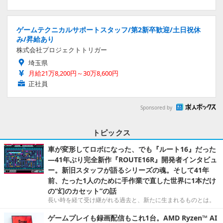
ゲームテクニカルサポートスタッフ/第2新卒歓迎/土日祝休
み/昇給あり
株式会社プロジェクトトリガー
埼玉県
月給21万8,200円～30万8,600円
正社員
Sponsored by
トピックス
車が変形してロボになった、でも『ルート16』だった
―41年ぶり完全新作『ROUTE16R』開発者インタビュ
ー。新旧スタッフが語るシリーズの魂。そして41年
前、たった1人のために手作業で直した世界に1本だけ
の“幻のカセット”の話
長い時を経て受け継がれる過去と、新たに生まれるものとは。
ゲームプレイも録画配信もこれ1台。AMD Ryzen™ AI