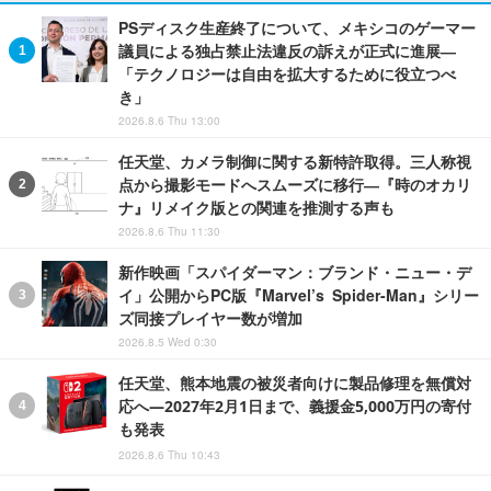
PSディスク生産終了について、メキシコのゲーマー
議員による独占禁止法違反の訴えが正式に進展―
「テクノロジーは自由を拡大するために役立つべ
き」
2026.8.6 Thu 13:00
任天堂、カメラ制御に関する新特許取得。三人称視
点から撮影モードへスムーズに移行―『時のオカリ
ナ』リメイク版との関連を推測する声も
2026.8.6 Thu 11:30
新作映画「スパイダーマン：ブランド・ニュー・デ
イ」公開からPC版『Marvel’s Spider-Man』シリー
ズ同接プレイヤー数が増加
2026.8.5 Wed 0:30
任天堂、熊本地震の被災者向けに製品修理を無償対
応へ―2027年2月1日まで、義援金5,000万円の寄付
も発表
2026.8.6 Thu 10:43