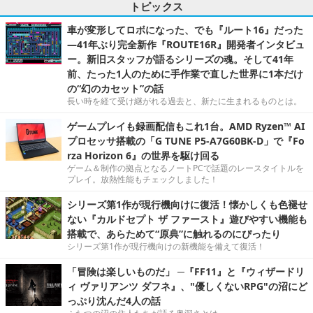
トピックス
車が変形してロボになった、でも『ルート16』だった
―41年ぶり完全新作『ROUTE16R』開発者インタビュ
ー。新旧スタッフが語るシリーズの魂。そして41年
前、たった1人のために手作業で直した世界に1本だけ
の“幻のカセット”の話
長い時を経て受け継がれる過去と、新たに生まれるものとは。
ゲームプレイも録画配信もこれ1台。AMD Ryzen™ AI
プロセッサ搭載の「G TUNE P5-A7G60BK-D」で『Fo
rza Horizon 6』の世界を駆け回る
ゲーム＆制作の拠点となるノートPCで話題のレースタイトルを
プレイ。放熱性能もチェックしました！
シリーズ第1作が現行機向けに復活！懐かしくも色褪せ
ない『カルドセプト ザ ファースト』遊びやすい機能も
搭載で、あらためて“原典”に触れるのにぴったり
シリーズ第1作が現行機向けの新機能を備えて復活！
「冒険は楽しいものだ」 ─『FF11』と『ウィザードリ
ィ ヴァリアンツ ダフネ』、"優しくないRPG"の沼にど
っぷり沈んだ4人の話