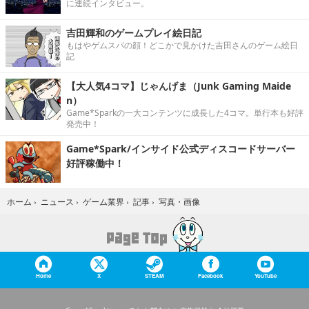
に連続インタビュー。
吉田輝和のゲームプレイ絵日記
もはやゲムスパの顔！どこかで見かけた吉田さんのゲーム絵日
記
【大人気4コマ】じゃんげま（Junk Gaming Maide
n）
Game*Sparkの一大コンテンツに成長した4コマ。単行本も好評
発売中！
Game*Spark/インサイド公式ディスコードサーバー
好評稼働中！
写真・画像
ホーム
›
ニュース
›
ゲーム業界
›
記事
›
Home
X
STEAM
Facebook
YouTube