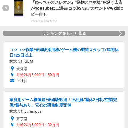
『めっちゃカメレオン』“偽物スマホ版”を謳う広告
がYouTubeに…過去には偽SNSアカウントやVR版コ
ピー作も
2026.8.6 Thu 13:18
ランキングをもっと見る
コツコツ作業/未経験採用枠/ゲーム機の製造スタッフ/年間休
日125日以上
株式会社GUM
愛知県
月給26万5,000円～50万円
正社員
家庭用ゲーム機製造/未経験歓迎「正社員/週休2日制/空調完
備/賞与あり」安心の研修制度完備
株式会社Luminous
東京都
月給26万5,000円～30万円