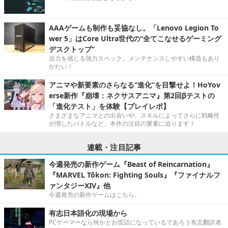
AAAゲームも制作も妥協なし。「Lenovo Legion To
wer 5」はCore Ultra世代の“全てこなせるゲーミング
デスクトップ”
迫力を感じる強力スペック。メンテナンスしやすい構造もあり
がたい！
アニマや新要素のさらなる“進化”を目撃せよ！HoYov
erse新作『崩壊：ネクサスアニマ』第2回βテストの
「進化テスト」を体験【プレイレポ】
さまざまなアニマとの出会いや、スキルによってさらに戦略性
が増したバトルなど、本作の注目の要素に迫ります！
連載・注目記事
今週発売の新作ゲーム『Beast of Reincarnation』
『MARVEL Tōkon: Fighting Souls』『ファイナルフ
ァンタジーXIV』他
今週発売の新作ゲームはこちら。
有志日本語化の現場から
PCゲーマーなら何かとお世話になっているであろう有志翻訳者