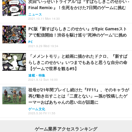
次回“いっせいトライアル”は『すばらしきこのせかい -
Final Remix-』！生死をかけた7日間のゲームに挑む
ニュース
2021.10.11 Mon 14:30
PC版『新すばらしきこのせかい』がEpic Gamesスト
アで配信開始！渋谷を駆け巡り“死神のゲーム”に挑め
PC
2021.9.29 Wed 19:34
「メメントモリ」と絵画に描かれたドクロ、『新すば
らしきこのせかい』いつまでもあると思うな自分の命
【ゲームで世界を観る#5】
連載・特集
2021.9.12 Sun 16:00
祖母が21年間プレイし続けた『FF11』、そのキャラが
再び動き出すことは「二度とない」―孫が投稿したゲ
ーマーおばあちゃんの思い出が話題に
ゲーム文化
2025.5.30 Fri 11:55
ゲーム業界アクセスランキング