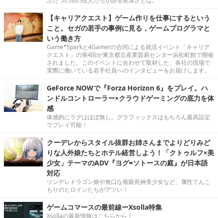
ふたつの沼の住人たちが語る奥深さとは。
【キャリアクエスト】ゲーム作りを仕事にするという
こと。セガの若手の事例に見る，ゲームプログラマと
いう働き方
Game*Sparkと4Gamerの合同による就活イベント「キャリア
クエスト」の第4回が東京都立産業貿易センター浜松町館で開催
されました。このイベントに合わせて取材した、各社の現場で
実際に働いている若手社員へのインタビューをお届けします。
GeForce NOWで『Forza Horizon 6』をプレイ。ハ
ンドルコントローラー×クラウドゲーミングの底力を体
感
体感的にラグはほぼ無し。グラフィックスはもちろん最高設定
でプレイ可能！
クーデレからスタイル抜群お姉さんまでよりどりみど
りな人外娘たちとホテル経営しよう！「クトゥルフ×美
少女」テーマのADV『ヨグ=ソトースの庭』が日本語
対応
ツンデレドラゴン娘や無口な複眼死神美少女など、属性てんこ
もりのヒロインたちがアツい！
ゲームコマースの最前線ーXsolla特集
Xsollaの最新情報はこちらから！