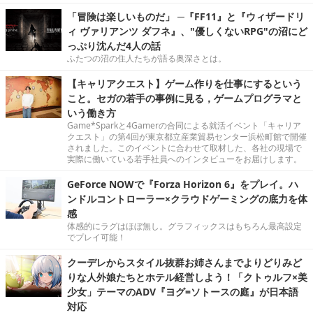
「冒険は楽しいものだ」 ─『FF11』と『ウィザードリ
ィ ヴァリアンツ ダフネ』、"優しくないRPG"の沼にど
っぷり沈んだ4人の話
ふたつの沼の住人たちが語る奥深さとは。
【キャリアクエスト】ゲーム作りを仕事にするという
こと。セガの若手の事例に見る，ゲームプログラマと
いう働き方
Game*Sparkと4Gamerの合同による就活イベント「キャリア
クエスト」の第4回が東京都立産業貿易センター浜松町館で開催
されました。このイベントに合わせて取材した、各社の現場で
実際に働いている若手社員へのインタビューをお届けします。
GeForce NOWで『Forza Horizon 6』をプレイ。ハ
ンドルコントローラー×クラウドゲーミングの底力を体
感
体感的にラグはほぼ無し。グラフィックスはもちろん最高設定
でプレイ可能！
クーデレからスタイル抜群お姉さんまでよりどりみど
りな人外娘たちとホテル経営しよう！「クトゥルフ×美
少女」テーマのADV『ヨグ=ソトースの庭』が日本語
対応