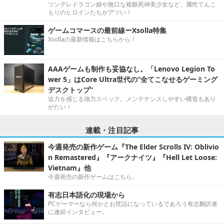
ツンデレドラゴン娘や無口な複眼死神美少女など、属性てんこ
もりのヒロインたちがアツい！
ゲームコマースの最前線ーXsolla特集
Xsollaの最新情報はこちらから！
AAAゲームも制作も妥協なし。「Lenovo Legion To
wer 5」はCore Ultra世代の“全てこなせるゲーミング
デスクトップ”
迫力を感じる強力スペック。メンテナンスしやすい構造もあり
がたい！
連載・注目記事
今週発売の新作ゲーム『The Elder Scrolls IV: Oblivio
n Remastered』『アークナイツ』『Hell Let Loose:
Vietnam』他
今週発売の新作ゲームはこちら。
有志日本語化の現場から
PCゲーマーなら何かとお世話になっているであろう有志翻訳者
に連続インタビュー。