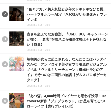
“色々デカい”美人妖怪と少年のドキドキなひと夏…
ハートフルホラーADV『八尺様がいた夏休み』プレ
イレポ
2026.8.2 Sun 19:00
古さを超えてなお強烈。『CoD: BO』キャンペーン
が描く、“真実”を揺さぶる物語体験は今も色褪せな
い【特集】
2026.8.9 Sun 17:30
毎朝美少女らに起こされる。なんだここはパラダイ
スかな！アンドロイド美少女プラモ原作ビジュアル
ノベル『ヴァルキリーチューン：機械仕掛けのア
イ』で待つのは二面性の物語【ゲムスパロボゲーカ
タログ】
2026.8.9 Sun 18:00
『あつ森』4,000時間プレイヤーも思わず没頭！Ho
Yoverse新作『プチプラネット』は“星を育てる”ス
ローライフ【先行プレイレポ】