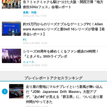
生？ミャクミャクも駆けつけた大阪・関西万博「地方
創生SDGsフェス」会場レポート
連載・特集
2025.5.29 Thu 17:00
約15万円からのリーズナブルなゲーミングPC！Alien
ware Auroraシリーズと新Dell 16シリーズが登場【発
表会レポート】
PC
2025.5.28 Wed 19:30
シリーズ30周年を締めくくるファン感涙の4時間！
『ときメモ』30thライブレポ
ニュース
2025.5.28 Wed 15:00
プレイレポートアクセスランキング
走り屋の聖地にマルチプレイという新風が舞い込ん
だ『JDM: Japanese Drift Master』大型アプ
デ。“あの峠”が見える「群玉県」に、ついに走り屋
仲間がやってきた
2026.8.9 Sun 14:00