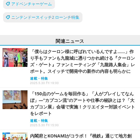
アドベンチャーゲーム
ニンテンドースイッチ2 ローンチ特集
関連ニュース
「僕らはクーロン様に呼ばれているんですよ……」作
り手もファンも九龍城に憑りつかれ続ける『クーロン
ズ・ゲート』ファンミーティング「九龍路人集会」レ
ポート。スイッチで開発中の新作の内容も明らかに
連載・特集
2025.5.30 Fri 19:00
「150点のゲームを毎回作る」「人がプレイしてなん
ぼ」―“カプコン流”のアートや仕事の秘訣とは？「大
カプコン展」会場で実施！クリエイター対談イベント
をレポート
連載・特集
2025.5.30 Fri 15:00
内閣府とKONAMIがコラボ！『桃鉄』通じて地方創