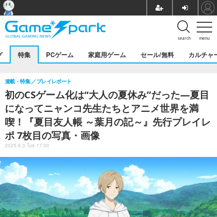
search
menu
グ
特集
PCゲーム
家庭用ゲーム
セール/無料
カルチャ
連載・特集
プレイレポート
初のCSゲーム化は“大人の夏休み”だった―夏目
になってニャンコ先生たちとアニメ世界を満
喫！『夏目友人帳 ～葉月の記～』先行プレイレ
ポ 7枚目の写真・画像
2025.6.3 Tue 17:00