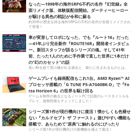
なった―1998年の海外SRPG不朽の名作『幻世録』全
面リメイク版、体験版配信開始。ダーティーヒーロー
が駆ける異色の戦記が令和に蘇る
約30年の歴史を誇る海外SRPGの不朽の名作が全面リメイクされ
て登場！
車が変形してロボになった、でも『ルート16』だった
―41年ぶり完全新作『ROUTE16R』開発者インタビュ
ー。新旧スタッフが語るシリーズの魂。そして41年
前、たった1人のために手作業で直した世界に1本だけ
の“幻のカセット”の話
長い時を経て受け継がれる過去と、新たに生まれるものとは。
ゲームプレイも録画配信もこれ1台。AMD Ryzen™ AI
プロセッサ搭載の「G TUNE P5-A7G60BK-D」で『Fo
rza Horizon 6』の世界を駆け回る
ゲーム＆制作の拠点となるノートPCで話題のレースタイトルを
プレイ。放熱性能もチェックしました！
シリーズ第1作が現行機向けに復活！懐かしくも色褪せ
ない『カルドセプト ザ ファースト』遊びやすい機能も
搭載で、あらためて“原典”に触れるのにぴったり
シリーズ第1作が現行機向けの新機能を備えて復活！