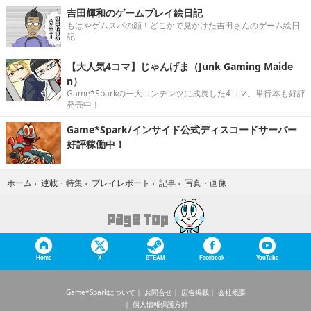
吉田輝和のゲームプレイ絵日記
もはやゲムスパの顔！どこかで見かけた吉田さんのゲーム絵日
記
【大人気4コマ】じゃんげま（Junk Gaming Maide
n）
Game*Sparkの一大コンテンツに成長した4コマ。単行本も好評
発売中！
Game*Spark/インサイド公式ディスコードサーバー
好評稼働中！
写真・画像
ホーム
›
連載・特集
›
プレイレポート
›
記事
›
Home
X
STEAM
Facebook
YouTube
Game*Sparkについて
お問合せ
広告掲載
会社概要
個人情報保護方針