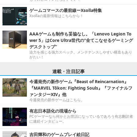
ゲームコマースの最前線ーXsolla特集
Xsollaの最新情報はこちらから！
AAAゲームも制作も妥協なし。「Lenovo Legion To
wer 5」はCore Ultra世代の“全てこなせるゲーミング
デスクトップ”
迫力を感じる強力スペック。メンテナンスしやすい構造もあり
がたい！
連載・注目記事
今週発売の新作ゲーム『Beast of Reincarnation』
『MARVEL Tōkon: Fighting Souls』『ファイナルフ
ァンタジーXIV』他
今週発売の新作ゲームはこちら。
有志日本語化の現場から
PCゲーマーなら何かとお世話になっているであろう有志翻訳者
に連続インタビュー。
吉田輝和のゲームプレイ絵日記