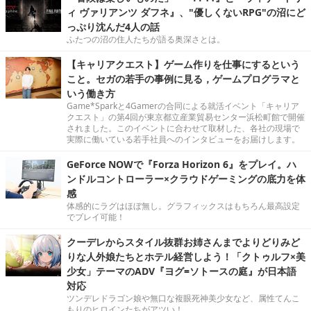
ィ ヴァリアンツ ダフネ』、"優しくないRPG"の沼にど
っぷり沈んだ4人の話
ふたつの沼の住人たちが語る奥深さとは。
【キャリアクエスト】ゲーム作りを仕事にするという
こと。セガの若手の事例に見る，ゲームプログラマと
いう働き方
Game*Sparkと4Gamerの合同による就活イベント「キャリア
クエスト」の第4回が東京都立産業貿易センター浜松町館で開催
されました。このイベントに合わせて取材した、各社の現場で
実際に働いている若手社員へのインタビューをお届けします。
GeForce NOWで『Forza Horizon 6』をプレイ。ハ
ンドルコントローラー×クラウドゲーミングの底力を体
感
体感的にラグはほぼ無し。グラフィックスはもちろん最高設定
でプレイ可能！
クーデレからスタイル抜群お姉さんまでよりどりみど
りな人外娘たちとホテル経営しよう！「クトゥルフ×美
少女」テーマのADV『ヨグ=ソトースの庭』が日本語
対応
ツンデレドラゴン娘や無口な複眼死神美少女など、属性てんこ
もりのヒロインたちがアツい！