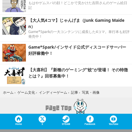
もはやゲムスパの顔！どこかで見かけた吉田さんのゲーム絵日
記
【大人気4コマ】じゃんげま（Junk Gaming Maide
n）
Game*Sparkの一大コンテンツに成長した4コマ。単行本も好評
発売中！
Game*Spark/インサイド公式ディスコードサーバー
好評稼働中！
【大喜利】『新種のゲーミング“蚊”が登場！ その特徴
とは？』回答募集中！
写真・画像
ホーム
›
ゲーム文化
›
インディーゲーム
›
記事
›
Home
X
STEAM
Facebook
YouTube