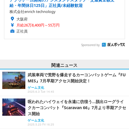
給・年間休日125日」正社員/未経験歓迎
株式会社enrich technology
大阪府
月給26万8,400円～55万円
正社員
Sponsored by
関連ニュース
武装車両で荒野を爆走するカーコンバットゲーム『FU
MES』7月早期アクセス開始決定！
ゲーム文化
2025.6.3 Tue 14:45
呪われたハイウェイを永遠に彷徨う…脱出ローグライ
クカーコンバット『Scaravan 66』7月より早期アクセ
ス開始
ゲーム文化
2025.5.23 Fri 16:25