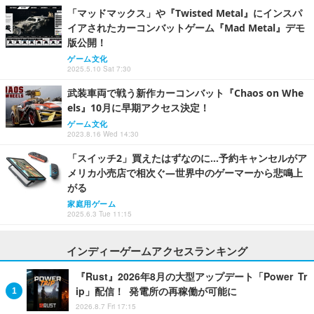
「マッドマックス」や『Twisted Metal』にインスパ
イアされたカーコンバットゲーム『Mad Metal』デモ
版公開！
ゲーム文化
2025.5.10 Sat 7:30
武装車両で戦う新作カーコンバット『Chaos on Whe
els』10月に早期アクセス決定！
ゲーム文化
2023.8.16 Wed 14:30
「スイッチ2」買えたはずなのに…予約キャンセルがア
メリカ小売店で相次ぐ―世界中のゲーマーから悲鳴上
がる
家庭用ゲーム
2025.6.3 Tue 11:15
インディーゲームアクセスランキング
『Rust』2026年8月の大型アップデート「Power Tr
ip」配信！ 発電所の再稼働が可能に
2026.8.7 Fri 17:15