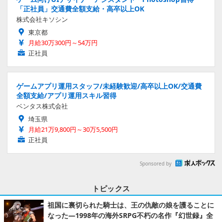
「正社員」交通費全額支給・高卒以上OK
株式会社キソシン
東京都
月給30万300円～54万円
正社員
ゲームアプリ運用スタッフ/未経験歓迎/高卒以上OK/交通費
全額支給/アプリ運用スキル習得
ベンタス株式会社
埼玉県
月給21万9,800円～30万5,500円
正社員
Sponsored by
トピックス
祖国に裏切られた騎士は、王の仇敵の娘を護ることに
なった―1998年の海外SRPG不朽の名作『幻世録』全