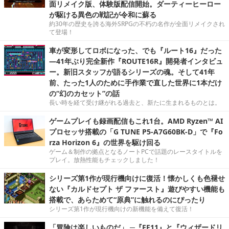
面リメイク版、体験版配信開始。ダーティーヒーロー
が駆ける異色の戦記が令和に蘇る
約30年の歴史を誇る海外SRPGの不朽の名作が全面リメイクされ
て登場！
車が変形してロボになった、でも『ルート16』だった
―41年ぶり完全新作『ROUTE16R』開発者インタビュ
ー。新旧スタッフが語るシリーズの魂。そして41年
前、たった1人のために手作業で直した世界に1本だけ
の“幻のカセット”の話
長い時を経て受け継がれる過去と、新たに生まれるものとは。
ゲームプレイも録画配信もこれ1台。AMD Ryzen™ AI
プロセッサ搭載の「G TUNE P5-A7G60BK-D」で『Fo
rza Horizon 6』の世界を駆け回る
ゲーム＆制作の拠点となるノートPCで話題のレースタイトルを
プレイ。放熱性能もチェックしました！
シリーズ第1作が現行機向けに復活！懐かしくも色褪せ
ない『カルドセプト ザ ファースト』遊びやすい機能も
搭載で、あらためて“原典”に触れるのにぴったり
シリーズ第1作が現行機向けの新機能を備えて復活！
「冒険は楽しいものだ」 ─『FF11』と『ウィザードリ