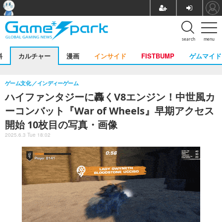
search
menu
料
カルチャー
漫画
インサイド
FISTBUMP
ゲムマイド
ゲーム文化
インディーゲーム
ハイファンタジーに轟くV8エンジン！中世風カ
ーコンバット『War of Wheels』早期アクセス
開始 10枚目の写真・画像
2025.6.3 Tue 18:02