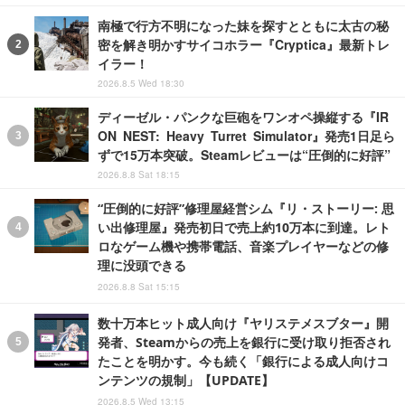
南極で行方不明になった妹を探すとともに太古の秘
密を解き明かすサイコホラー『Cryptica』最新トレ
イラー！
2026.8.5 Wed 18:30
ディーゼル・パンクな巨砲をワンオペ操縦する『IR
ON NEST: Heavy Turret Simulator』発売1日足ら
ずで15万本突破。Steamレビューは“圧倒的に好評”
2026.8.8 Sat 18:15
“圧倒的に好評”修理屋経営シム『リ・ストーリー: 思
い出修理屋』発売初日で売上約10万本に到達。レト
ロなゲーム機や携帯電話、音楽プレイヤーなどの修
理に没頭できる
2026.8.8 Sat 15:15
数十万本ヒット成人向け『ヤリステメスブター』開
発者、Steamからの売上を銀行に受け取り拒否され
たことを明かす。今も続く「銀行による成人向けコ
ンテンツの規制」【UPDATE】
2026.8.5 Wed 13:15